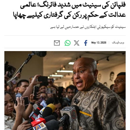
فلپائن کی سینیٹ میں شدید فائرنگ؛ عالمی
عدالت کے حکم پر رکن کی گرفتاری کیلیے چھاپا
سینیٹ کو سیکیورٹی اہلکاروں نے حصار میں لے لیا ہے
ویب ڈیسک
May 13, 2026