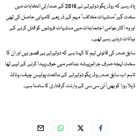
یاد رہے کہ روڈریگو دوتیرتے نے 2016 کے صدارتی انتخابات میں
سخت گیر “منشیات مخالف” مہم کے ذریعے کامیابی حاصل کی تھی
اور وہ اکثر عوامی اجتماعات میں منشیات فروشوں کو قتل کرنے کے
بیانات دیتے رہے تھے۔
سابق صدر کی قانونی ٹیم کا کہنا ہے کہ دوتیرتے بے قصور ہیں اور ان کا
سخت لہجہ صرف جرائم پیشہ عناصر میں خوف پیدا کرنے کے لیے تھا
تاہم اب سابق صدر روڈریگو دوتیرتے کے ماتحت پولیس چیف رونالڈ
ڈیلا روزا کو بھی آئی سی سی کے وارنٹ گرفتاری کا سامنا ہے۔