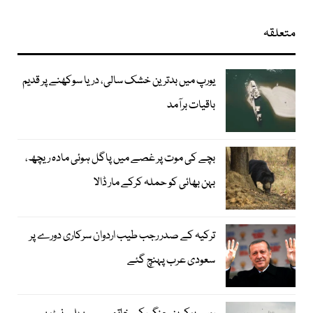
متعلقہ
یورپ میں بدترین خشک سالی، دریا سوکھنے پر قدیم
باقیات برآمد
بچے کی موت پر غصے میں پاگل ہوئی مادہ ریچھ،
بہن بھائی کو حملہ کرکے مار ڈالا
ترکیہ کے صدر رجب طیب اردوان سرکاری دورے پر
سعودی عرب پہنچ گئے