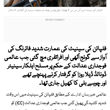
فلپائن کے سینیٹ میں آئی سی سی کا چھاپا؛ سابق پولیس چیف اور موجودہ سینیٹر کی گرفتاری کا امکان
فلپائن کی سینیٹ کی عمارت شدید فائرنگ کی
آواز سے گونج اُٹھی اور افراتفری مچ گئی جب عالمی
فوجداری عدالت کے حکم پر مسلح اہلکار سینیٹر
ڈونالڈ ڈیلا روزا کو گرفتار کرنے پہنچے تھے
اور چوہے بلی کا کھیل جاری تھا۔
عالمی خبر رساں ادارے کے مطابق فلپائن کی سینیٹ میں اس وقت
شدید کشیدگی پھیل گئی جب عالمی فوجداری عدالت (ICC) کو