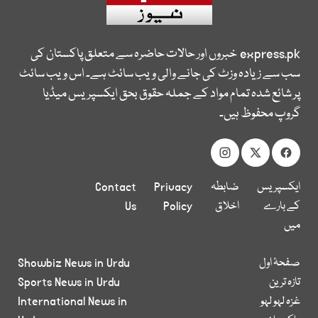
express.pk
خبروں اور حالات حاضرہ سے متعلق پاکستان کی
سب سے زیادہ وزٹ کی جانے والی ویب سائٹ ہے۔ اس ویب سائٹ
پر شائع شدہ تمام مواد کے جملہ حقوق بحق ایکسپریس میڈیا
گروپ محفوظ ہیں۔
ایکسپریس
ضابطہ
Privacy
Contact
کے بارے
اخلاق
Policy
Us
میں
صفحۂ اول
Showbiz News in Urdu
تازہ ترین
Sports News in Urdu
غزہ لہو لہو
International News in