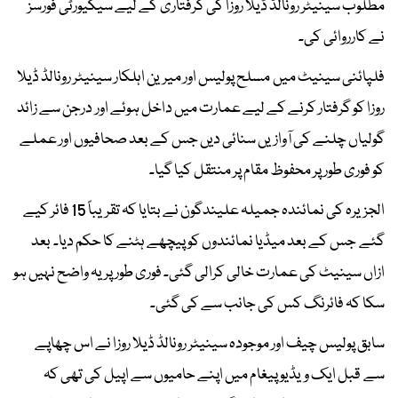
مطلوب سینیٹر رونالڈ ڈیلا روزا کی گرفتاری کے لیے سیکیورٹی فورسز
نے کارروائی کی۔
فلپائنی سینیٹ میں مسلح پولیس اور میرین اہلکار سینیٹر رونالڈ ڈیلا
روزا کو گرفتار کرنے کے لیے عمارت میں داخل ہوئے اور درجن سے زائد
گولیاں چلنے کی آوازیں سنائی دیں جس کے بعد صحافیوں اور عملے
کو فوری طور پر محفوظ مقام پر منتقل کیا گیا۔
الجزیرہ کی نمائندہ جمیلہ علیندگون نے بتایا کہ تقریباً 15 فائر کیے
گئے جس کے بعد میڈیا نمائندوں کو پیچھے ہٹنے کا حکم دیا۔ بعد
ازاں سینیٹ کی عمارت خالی کرالی گئی۔ فوری طور پر یہ واضح نہیں ہو
سکا کہ فائرنگ کس کی جانب سے کی گئی۔
سابق پولیس چیف اور موجودہ سینیٹر رونالڈ ڈیلا روزا نے اس چھاپے
سے قبل ایک ویڈیو پیغام میں اپنے حامیوں سے اپیل کی تھی کہ