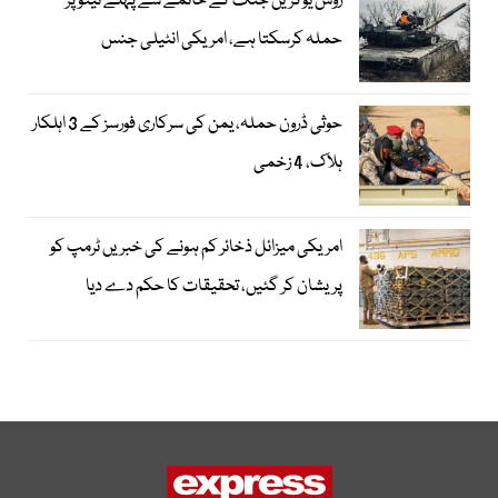
روس یوکرین جنگ کے خاتمے سے پہلے نیٹو پر
حملہ کرسکتا ہے، امریکی انٹیلی جنس
حوثی ڈرون حملہ، یمن کی سرکاری فورسز کے 3 اہلکار
ہلاک، 4 زخمی
امریکی میزائل ذخائر کم ہونے کی خبریں ٹرمپ کو
پریشان کر گئیں، تحقیقات کا حکم دے دیا