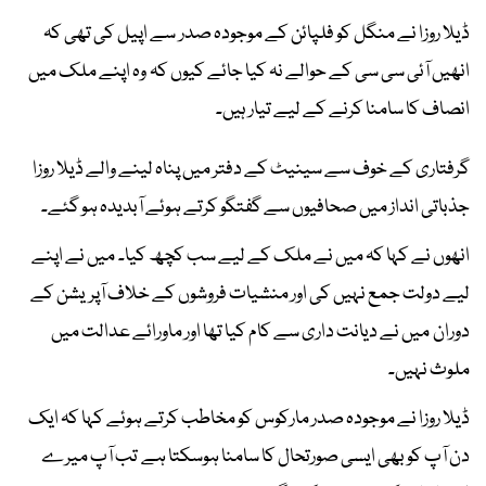
ڈیلا روزا نے منگل کو فلپائن کے موجودہ صدر سے اپیل کی تھی کہ
انھیں آئی سی سی کے حوالے نہ کیا جائے کیوں کہ وہ اپنے ملک میں
انصاف کا سامنا کرنے کے لیے تیار ہیں۔
گرفتاری کے خوف سے سینیٹ کے دفتر میں پناہ لینے والے ڈیلا روزا
جذباتی انداز میں صحافیوں سے گفتگو کرتے ہوئے آبدیدہ ہو گئے۔
انھوں نے کہا کہ میں نے ملک کے لیے سب کچھ کیا۔ میں نے اپنے
لیے دولت جمع نہیں کی اور منشیات فروشوں کے خلاف آپریشن کے
دوران میں نے دیانت داری سے کام کیا تھا اور ماورائے عدالت میں
ملوث نہیں۔
ڈیلا روزا نے موجودہ صدر مارکوس کو مخاطب کرتے ہوئے کہا کہ ایک
دن آپ کو بھی ایسی صورتحال کا سامنا ہوسکتا ہے تب آپ میرے