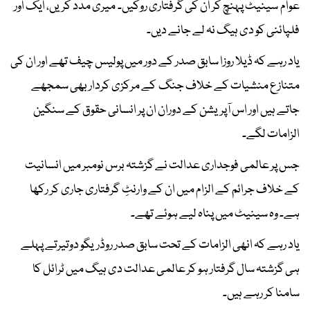
عوام سینیٹ پہنچ کر ان کی گرفتاری روکیں۔ میری مدد کریں، ایک اور
فلپائنی کو دی ہیگ نہ لے جانے دیں۔
یاد رہے کہ ڈیلا روزا سابق صدر کے دور میں پولیس چیف تھے اور ان کی
متنازع منشیات کے خلاف جنگ کے مرکزی کردار بھی سمجھے
جاتے ہیں اور اس آپریشن کے دوران ان پر انسانی حقوق کے سنگین
الزامات لگے۔
جس پر عالمی فوجداری عدالت نے گزشتہ برس نومبر میں انسانیت
کے خلاف جرائم کے الزام میں ان کے وارنٹِ گرفتاری جاری کر رکھا
ہے۔ وہ سینیٹ میں پناہ لیے ہوئے تھے۔
یاد رہے کہ انھی الزامات کے تحت سابق صدر روڈریگو دوتیرتے پہلے
ہی گزشتہ سال گرفتار ہو کر عالمی عدالت دی ہیگ میں ٹرائل کا
سامنا کر رہے ہیں۔