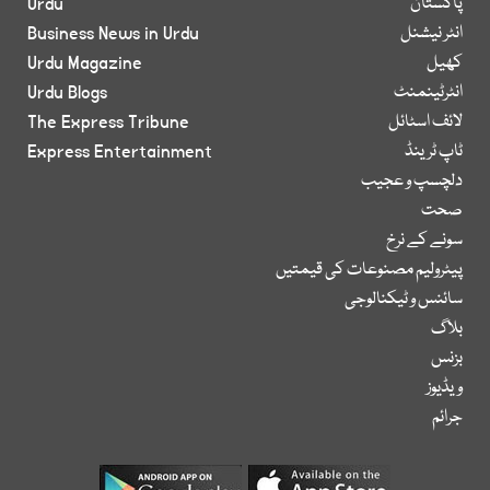
پاکستان
Urdu
انٹر نیشنل
Business News in Urdu
کھیل
Urdu Magazine
انٹرٹینمنٹ
Urdu Blogs
لائف اسٹائل
The Express Tribune
ٹاپ ٹرینڈ
Express Entertainment
دلچسپ و عجیب
صحت
سونے کے نرخ
پیٹرولیم مصنوعات کی قیمتیں
سائنس و ٹیکنالوجی
بلاگ
بزنس
ویڈیوز
جرائم