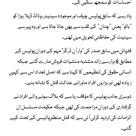
احساسات کو سمجھ سکیں گے۔
یاد رہے کہ سابق پولیس چیف اور موجودہ سینیٹر رونالڈ ڈیلا روزا کو
’’باتو‘‘ یعنی ’’چٹان‘‘ کے لقب سے بھی جانا جاتا ہے اور وہ پیر سے
سینیٹ کی حفاظتی تحویل میں تھے۔
فلپائن میں سابق صدر کی “وار آن ڈرگز” مہم کے دوران پولیس کے
مطابق 6 ہزار سے زائد مشتبہ منشیات فروش مارے گئے جبکہ
انسانی حقوق کی تنظیموں کا کہنا ہے کہ اصل تعداد اس سے کہیں
زیادہ تھی اور ہزاروں افراد ماورائے عدالت قتل کا نشانہ بنے۔
دوسری جانب پولیس کا مؤقف رہا ہے کہ ہلاک ہونے والے افراد نے
گرفتاری کے دوران مزاحمت کی تھی جبکہ حکومت مسلسل ان
الزامات کی تردید کرتی آئی ہے کہ قتل منظم پالیسی کے تحت کیے
گئے۔