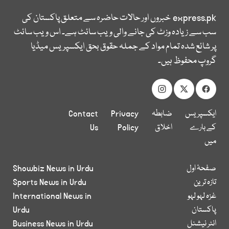
express.pk
خبروں اور حالات حاضرہ سے متعلق پاکستان کی
سب سے زیادہ وزٹ کی جانے والی ویب سائٹ ہے۔ اس ویب سائٹ
پر شائع شدہ تمام مواد کے جملہ حقوق بحق ایکسپریس میڈیا
گروپ محفوظ ہیں۔
ایکسپریس
ضابطہ
Privacy
Contact
کے بارے
اخلاق
Policy
Us
میں
صفحۂ اول
Showbiz News in Urdu
تازہ ترین
Sports News in Urdu
غزہ لہو لہو
International News in
پاکستان
Urdu
انٹر نیشنل
Business News in Urdu