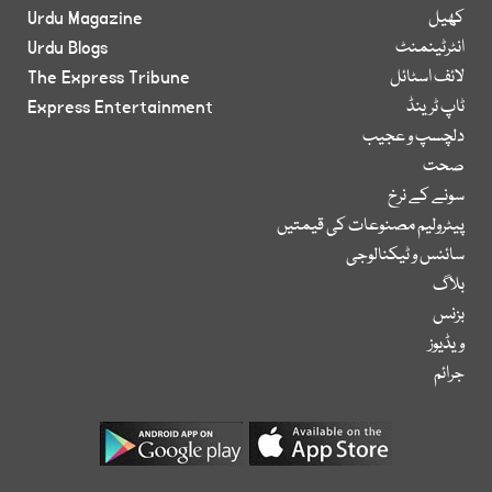
کھیل
Urdu Magazine
انٹرٹینمنٹ
Urdu Blogs
لائف اسٹائل
The Express Tribune
ٹاپ ٹرینڈ
Express Entertainment
دلچسپ و عجیب
صحت
سونے کے نرخ
پیٹرولیم مصنوعات کی قیمتیں
سائنس و ٹیکنالوجی
بلاگ
بزنس
ویڈیوز
جرائم