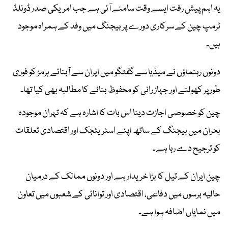
یہ اہم پیش رفت ایسے وقت سامنے آئی ہے جب امریکی صدر ڈونلڈ
ٹرمپ چین کے سرکاری دورے پر بیجنگ میں وفد کے ہمراہ موجود
ہیں۔
دونوں رہنماؤں نے میڈیا سے گفتگو میں ایران سے آبنائے ہرمز کو فوری
طور پر کھولنے اور جہاز رانی کو محفوظ بنانے کا مطالبہ بھی کیا تھا۔
چین کو خصوصی اجازت دینا اس بات کا اشارہ ہے کہ تہران موجودہ
بحران میں بیجنگ کے ساتھ اپنے اسٹریٹجک اور اقتصادی تعلقات
کو ترجیح دے رہا ہے۔
چین ایران کے تیل کا بڑا خریدار ہے اور دونوں ممالک کے درمیان
حالیہ برسوں میں دفاعی، اقتصادی اور توانائی کے شعبوں میں تعاون
میں نمایاں اضافہ ہوا ہے۔