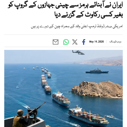
ایران نے آبنائے ہرمز سے چینی جہازوں کے گروپ کو
بغیر کسی رکاوٹ کے گزرنے دیا
امریکی صدر ڈونلڈ ٹرمپ اعلیٰ وفد کے ہمراہ چین کے دورے پر ہیں
ویب ڈیسک
May 14, 2026