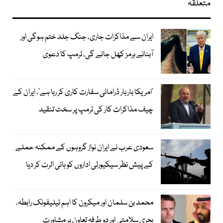
متعلقہ
ایران سے مذاکرات جاری، جنگ جلد ختم ہوگی اور
آبنائے ہرمز کھل جائے گی، ٹرمپ کا دعویٰ
’امریکا بار بار ڈرامائی سفارت کاری کر رہا ہے‘، ایران کے
چیف مذاکرات کار کی ٹرمپ پر سخت تنقید
سعودی عرب نے ایران نواز گروہوں کے ممکنہ حملے
کے پیش نظر سیکیورٹی اداروں کو ہائی الرٹ کر دیا
محمد بن سلمان اور میکرون کا اہم ٹیلیفونک رابطہ،
بحری سلامتی اور دو طرفہ تعاون پر مشاورت