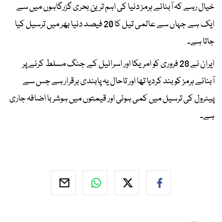
خیال رہے کہ آبنائے ہرمز دنیا کی اہم ترین بحری گزرگاہوں میں سے
ایک ہے جہاں سے عالمی تیل کا 20 فیصد دنیا بھر میں ترسیل کیا
جاتا ہے۔
ایران نے 28 فروری کو امریکا اور اسرائیل کے جنگ مسلط کرنے پر
آبنائے ہرمز کو بند کردیا تھا اور تاحال یہ پابندی برقرار ہے جس سے
پیٹرول کی ترسیل میں کمی ہوئی اور قیمتوں میں ہوشربا اضافہ جاری
ہے۔