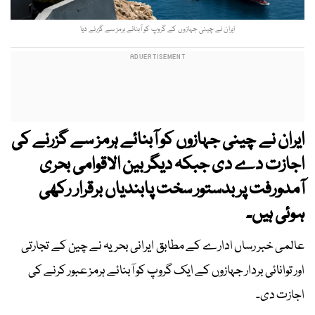
ایران نے چینی جہازوں کے گروپ کو آبنائے ہرمز سے گزرنے دیا
ایران نے چینی جہازوں کو آبنائے ہرمز سے گزرنے کی
اجازت دے دی جبکہ دیگر بین الاقوامی بحری
آمدورفت پر بدستور سخت پابندیاں برقرار رکھی
ہوئی ہیں۔
عالمی خبر رساں ادارے کے مطابق ایرانی بحریہ نے چین کے تجارتی
اور توانائی بردار جہازوں کے ایک گروپ کو آبنائے ہرمز عبور کرنے کی
اجازت دی۔