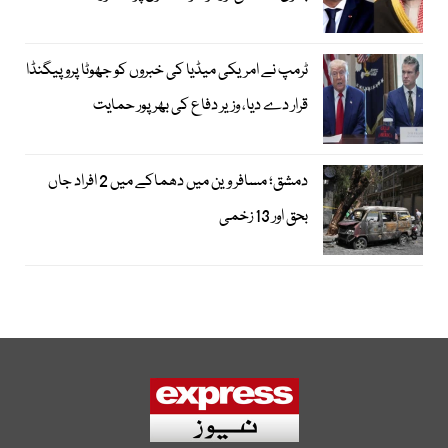
ٹرمپ نے امریکی میڈیا کی خبروں کو جھوٹا پروپیگنڈا
قرار دے دیا، وزیر دفاع کی بھرپور حمایت
دمشق؛ مسافر وین میں دھماکے میں 2 افراد جاں
بحق اور 13 زخمی