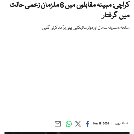
کراچی: مبینہ مقابلوں میں 6 ملزمان زخمی حالت
میں گرفتار
اسلحہ، مسروقہ سامان اور موٹر سائیکلیں بھی برآمد کرلی گئیں
اسٹاف رپورٹر
May 16, 2026