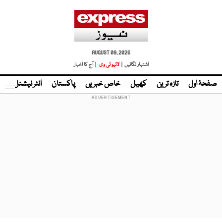
AUGUST 09, 2026
اشتہار لگائیں |
لائیو ٹی وی
| آج کا اخبار
صفحۂ اول
تازہ ترین
کھیل
خاص خبریں
پاکستان
انٹر نیشنل
ٹا