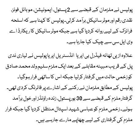
پولیس نے ملزمان کے قبضے سے 2 پستول، ایمونیشن، موبائل فونز،
نقدی رقم اور موٹر سائیکل برآمد کرلی۔ پولیس کا کہنا ہے کہ اسلحہ
فرانزک کے لیے روانہ کردیا گیا ہے جبکہ موٹر سائیکل کا ریکارڈ اے
وی ایل سی سے چیک کیا جارہا ہے۔
علاوہ ازیں تھانہ فیڈرل بی ایریا انڈسٹریل ایریا پولیس نے لیاری ندی
پل کے قریب مبینہ مقابلے کے بعد ایک ملزم سلیم ولد محمد صادق
کو زخمی حالت میں گرفتار کرلیا جبکہ اس کا ساتھی فرار ہوگیا۔
پولیس کے مطابق ملزمان نے رکنے کے اشارے پر فائرنگ کردی تھی۔
گرفتار ملزم کے قبضے سے 30 بور پستول، زندہ راؤنڈز اور خول برآمد
ہوئے۔ زخمی ملزم کو عباسی شہید اسپتال منتقل کردیا گیا جبکہ فرار
ملزم کی گرفتاری کے لیے چھاپے مارے جارہے ہیں۔