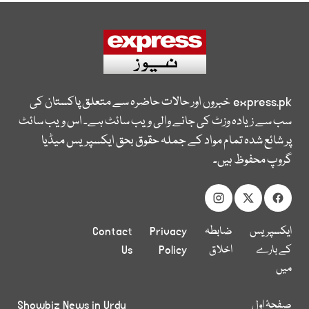
express.pk
خبروں اور حالات حاضرہ سے متعلق پاکستان کی
سب سے زیادہ وزٹ کی جانے والی ویب سائٹ ہے۔ اس ویب سائٹ
پر شائع شدہ تمام مواد کے جملہ حقوق بحق ایکسپریس میڈیا
گروپ محفوظ ہیں۔
ایکسپریس
ضابطہ
Privacy
Contact
کے بارے
اخلاق
Policy
Us
میں
صفحۂ اول
Showbiz News in Urdu