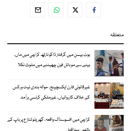
متعلقہ
بوٹ بیسن میں گرفتار ڈاکو نارتھ کراچی میں ماں،
بیٹے سے موبائل فون چھیننے میں ملوث نکلا
غیرقانونی فارن ایکسچینج، حوالہ ہندی نیٹ ورکس
کے خلاف کارروائیاں، غیرملکی کرنسی برآمد
کراچی میں افسوسناک واقعہ، گھریلو تنازع پر باپ کے
ہاتھوں بیٹا قتل