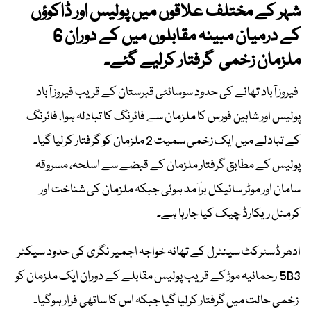
شہر کے مختلف علاقوں میں پولیس اور ڈاکوؤں
کے درمیان مبینہ مقابلوں میں کے دوران 6
ملزمان زخمی گرفتار کرلیے گئے۔
فیروز آباد تھانے کی حدود سوسائٹی قبرستان کے قریب فیروز آباد
پولیس اور شاہین فورس کا ملزمان سے فائرنگ کا تبادلہ ہوا، فائرنگ
کے تبادلے میں ایک زخمی سمیت 2 ملزمان کو گرفتار کرلیا گیا۔
پولیس کے مطابق گرفتار ملزمان کے قبضے سے اسلحہ، مسروقہ
سامان اور موٹر سائیکل برآمد ہوئی جبکہ ملزمان کی شناخت اور
کرمنل ریکارڈ چیک کیا جارہا ہے۔
ادھر ڈسٹرکٹ سینٹرل کے تھانہ خواجہ اجمیر نگری کی حدود سیکٹر
5B3 رحمانیہ موڑ کے قریب پولیس مقابلے کے دوران ایک ملزمان کو
زخمی حالت میں گرفتار کرلیا گیا جبکہ اس کا ساتھی فرار ہوگیا۔