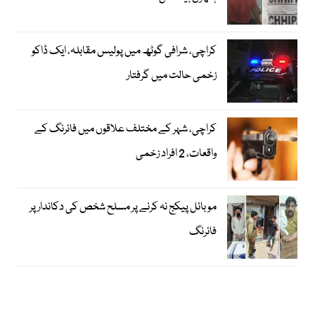
کراچی، شرافی گوٹھ میں پولیس مقابلہ، ایک ڈاکو
زخمی حالت میں گرفتار
کراچی، شہر کے مختلف علاقوں میں فائرنگ کے
واقعات، 2 افراد زخمی
موبائل پیکج نہ کرنے پر مسلح شخص کی دکاندار پر
فائرنگ