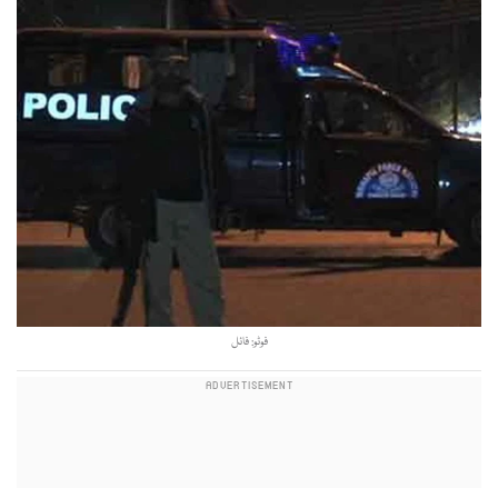
فوٹو: فائل