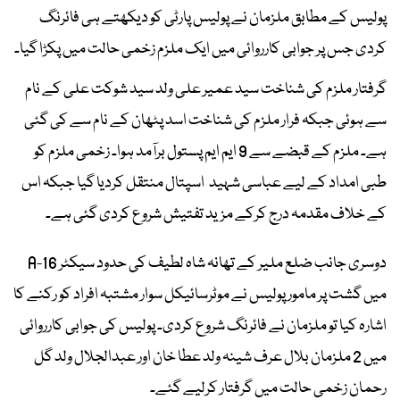
پولیس کے مطابق ملزمان نے پولیس پارٹی کو دیکھتے ہی فائرنگ
کردی جس پر جوابی کارروائی میں ایک ملزم زخمی حالت میں پکڑا گیا۔
گرفتار ملزم کی شناخت سید عمیر علی ولد سید شوکت علی کے نام
سے ہوئی جبکہ فرار ملزم کی شناخت اسد پٹھان کے نام سے کی گئی
ہے۔ ملزم کے قبضے سے 9 ایم ایم پستول برآمد ہوا۔ زخمی ملزم کو
طبی امداد کے لیے عباسی شہید اسپتال منتقل کردیا گیا جبکہ اس
کے خلاف مقدمہ درج کرکے مزید تفتیش شروع کردی گئی ہے۔
دوسری جانب ضلع ملیر کے تھانہ شاہ لطیف کی حدود سیکٹر 16-A
میں گشت پر مامور پولیس نے موٹرسائیکل سوار مشتبہ افراد کو رکنے کا
اشارہ کیا تو ملزمان نے فائرنگ شروع کردی۔ پولیس کی جوابی کارروائی
میں 2 ملزمان بلال عرف شینہ ولد عطا خان اور عبدالجلال ولد گل
رحمان زخمی حالت میں گرفتار کرلیے گئے۔