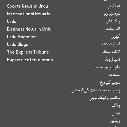
تازہ ترین
Sports News in Urdu
غزہ لہو لہو
International News in
پاکستان
Urdu
انٹر نیشنل
Business News in Urdu
کھیل
Urdu Magazine
انٹرٹینمنٹ
Urdu Blogs
لائف اسٹائل
The Express Tribune
ٹاپ ٹرینڈ
Express Entertainment
دلچسپ و عجیب
صحت
سونے کے نرخ
پیٹرولیم مصنوعات کی قیمتیں
سائنس و ٹیکنالوجی
بلاگ
بزنس
ویڈیوز