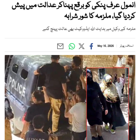
انمول عرف پنکی کو برقع پہناکر عدالت میں پیش
کردیا گیا، ملزمہ کا شور شرابہ
ملزمہ کے وکیل میر ہدایت اللہ ایڈووکیٹ بھی عالت پہنچ گئے
اسٹاف رپورٹر
May 16, 2026