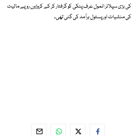
کی بڑی سپلائر انمول عرف پنکی کو گرفتار کر کے کروڑوں روپے مالیت
کی منشیات اور پستول برآمد کی گئی تھی۔