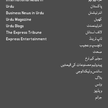
غزہ لہو لہو
International News in
پاکستان
Urdu
انٹر نیشنل
Business News in Urdu
کھیل
Urdu Magazine
انٹرٹینمنٹ
Urdu Blogs
لائف اسٹائل
The Express Tribune
ٹاپ ٹرینڈ
Express Entertainment
دلچسپ و عجیب
صحت
سونے کے نرخ
پیٹرولیم مصنوعات کی قیمتیں
سائنس و ٹیکنالوجی
بلاگ
بزنس
ویڈیوز
جرائم