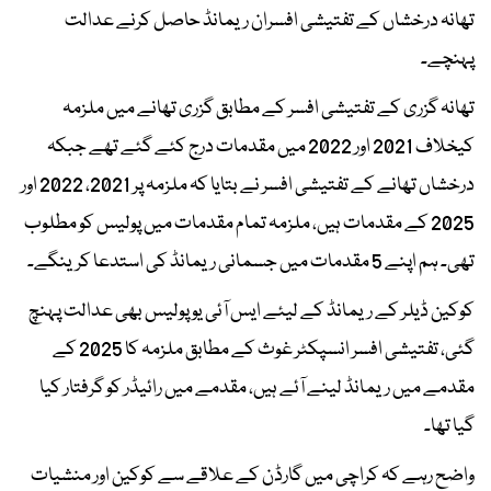
تھانہ درخشاں کے تفتیشی افسران ریمانڈ حاصل کرنے عدالت
پہنچے۔
تھانہ گزری کے تفتیشی افسر کے مطابق گزری تھانے میں ملزمہ
کیخلاف 2021 اور 2022 میں مقدمات درج کئے گئے تھے جبکہ
درخشاں تھانے کے تفتیشی افسر نے بتایا کہ ملزمہ پر 2021، 2022 اور
2025 کے مقدمات ہیں، ملزمہ تمام مقدمات میں پولیس کو مطلوب
تھی۔ ہم اپنے 5 مقدمات میں جسمانی ریمانڈ کی استدعا کرینگے۔
کوکین ڈیلر کے ریمانڈ کے لیئے ایس آئی یو پولیس بھی عدالت پہنچ
گئی، تفتیشی افسر انسپکٹر غوث کے مطابق ملزمہ کا 2025 کے
مقدمے میں ریمانڈ لینے آئے ہیں، مقدمے میں رائیڈر کو گرفتار کیا
گیا تھا۔
واضح رہے کہ کراچی میں گارڈن کے علاقے سے کوکین اور منشیات