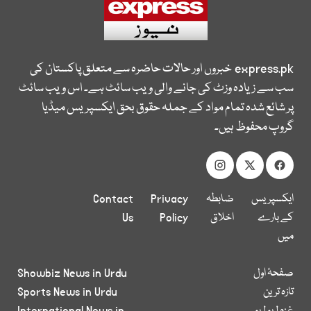
express.pk
خبروں اور حالات حاضرہ سے متعلق پاکستان کی
سب سے زیادہ وزٹ کی جانے والی ویب سائٹ ہے۔ اس ویب سائٹ
پر شائع شدہ تمام مواد کے جملہ حقوق بحق ایکسپریس میڈیا
گروپ محفوظ ہیں۔
ایکسپریس
ضابطہ
Privacy
Contact
کے بارے
اخلاق
Policy
Us
میں
صفحۂ اول
Showbiz News in Urdu
تازہ ترین
Sports News in Urdu