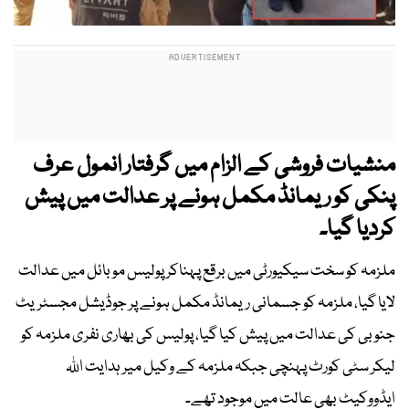
منشیات فروشی کے الزام میں گرفتار انمول عرف
پنکی کو ریمانڈ مکمل ہونے پر عدالت میں پیش
کردیا گیا۔
ملزمہ کو سخت سیکیورٹی میں برقع پہناکر پولیس موبائل میں عدالت
لایا گیا، ملزمہ کو جسمانی ریمانڈ مکمل ہونے پر جوڈیشل مجسٹریٹ
جنوبی کی عدالت میں پیش کیا گیا، پولیس کی بھاری نفری ملزمہ کو
لیکر سٹی کورٹ پہنچی جبکہ ملزمہ کے وکیل میر ہدایت اللہ
ایڈووکیٹ بھی عالت میں موجود تھے۔