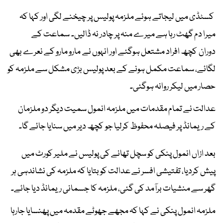
کسٹڈی میں لیجاتے ہوئے ملزمہ پولیس پر چیخنے لگی اور کہا کہ
میرا دم گھٹ رہا ہے میرے منہ پر چادر نہ ڈالیں۔ سماعت کے
دوران کچھ افراد مشتعل ہوگئے اور انہوں نے مارو مارو کے نعرے بھی
لگائے، سماعت مکمل ہونے کے بعد پولیس بڑی مشکل سے ملزمہ کو
حصار میں لیکر روانہ ہوگئی۔
عدالت نے تمام مقدمات میں ملزمہ انمول سمیت دیگر دو ملزمان
کے ریمانڈ پر فیصلہ محفوظ کرلیا جو کچھ دیر میں سنایا جائے گا۔
بعد ازاں انمول پنکی کو سچل تھانے کی پولیس نے ملیر کورٹ میں
پیش کردیا، تفتیشی افسر نے عدالت کو بتایا کہ ملزمہ کی نشاندہی ہر
گھر سے منشیات برآمد کی گئی، ملزمہ کا جسمانی ریمانڈ دیا جائے۔
ملزمہ انمول پنکی نے کہا کہ مجھے جھوٹے مقدمہ میں پھنسایا جارہا