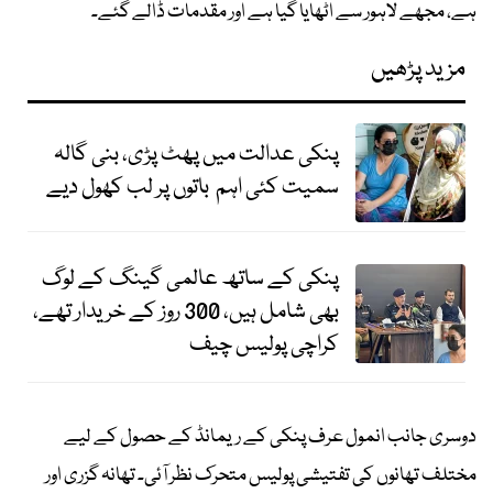
ہے، مجھے لاہور سے اٹھایا گیا ہے اور مقدمات ڈالے گئے۔
مزید پڑھیں
پنکی عدالت میں پھٹ پڑی، بنی گالہ
سمیت کئی اہم باتوں پر لب کھول دیے
پنکی کے ساتھ عالمی گینگ کے لوگ
بھی شامل ہیں، 300 روز کے خریدار تھے،
کراچی پولیس چیف
دوسری جانب انمول عرف پنکی کے ریمانڈ کے حصول کے لیے
مختلف تھانوں کی تفتیشی پولیس متحرک نظر آئی۔ تھانہ گزری اور