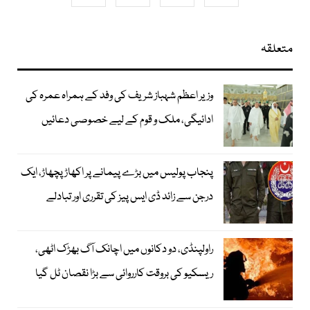
متعلقہ
وزیر اعظم شہباز شریف کی وفد کے ہمراہ عمرہ کی
ادائیگی، ملک و قوم کے لیے خصوصی دعائیں
پنجاب پولیس میں بڑے پیمانے پر اکھاڑ پچھاڑ، ایک
درجن سے زائد ڈی ایس پیز کی تقرری اور تبادلے
راولپنڈی، دو دکانوں میں اچانک آگ بھڑک اٹھی،
ریسکیو کی بروقت کارروائی سے بڑا نقصان ٹل گیا