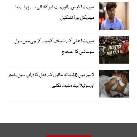
میر رضا کیس، راتوں رات قبر کشائی سے پہلے نیا
میڈیکل بورڈ تشکیل
میر رضا علی کے انصاف کیلیے کراچی میں سول
سوسائٹی کا احتجاج
لاہور میں 40 سالہ خاتون کے قتل کا ڈراپ سین، شوہر
اور سوتیلا بیٹا ملوث نکلے