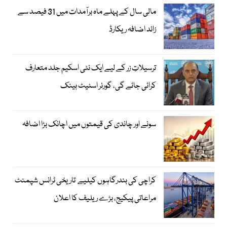
مالی سال کے پہلے ماہ برآمدات میں 31 فیصد سے
زائد اضافہ ریکارڈ
ترسیلاتِ زر کے لیے ایک نئی اسکیم جلد متعارف
کرائی جائے گی، گورنر اسٹیٹ بینک
سونے اور چاندی کی قیمتوں میں اچانک بڑا اضافہ
کراچی کی بندرگاہوں کیلیے تاریخی ٹرانس شپمنٹ
مراعاتی پیکیج، بڑے ریلیف کا اعلان