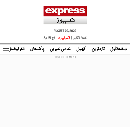
AUGUST 06, 2026
اشتہار لگائیں |
لائیو ٹی وی
| آج کا اخبار
صفحۂ اول
تازہ ترین
کھیل
خاص خبریں
پاکستان
انٹر نیشنل
ٹا