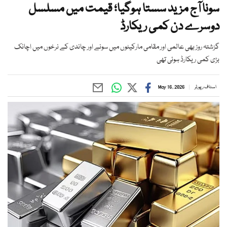
سونا آج مزید سستا ہوگیا؛ قیمت میں مسلسل
دوسرے دن کمی ریکارڈ
گزشتہ روز بھی عالمی اور مقامی مارکیٹوں میں سونے اور چاندی کے نرخوں میں اچانک
بڑی کمی ریکارڈ ہوئی تھی
اسٹاف رپورٹر
May 16, 2026