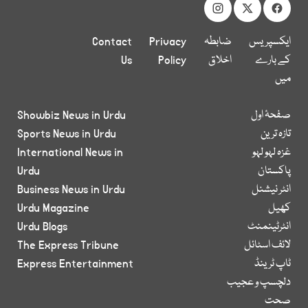
ایکسپریس
ضابطہ
Privacy
Contact
کے بارے
اخلاق
Policy
Us
میں
صفحۂ اول
Showbiz News in Urdu
تازہ ترین
Sports News in Urdu
غزہ لہو لہو
International News in
پاکستان
Urdu
انٹر نیشنل
Business News in Urdu
کھیل
Urdu Magazine
انٹرٹینمنٹ
Urdu Blogs
لائف اسٹائل
The Express Tribune
ٹاپ ٹرینڈ
Express Entertainment
دلچسپ و عجیب
صحت