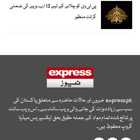
پی ٹی وی کو چلانے کے لیے 13 ارب روپے کی ضمنی
گرانٹ منظور
express.pk
خبروں اور حالات حاضرہ سے متعلق پاکستان کی
سب سے زیادہ وزٹ کی جانے والی ویب سائٹ ہے۔ اس ویب سائٹ
پر شائع شدہ تمام مواد کے جملہ حقوق بحق ایکسپریس میڈیا
گروپ محفوظ ہیں۔