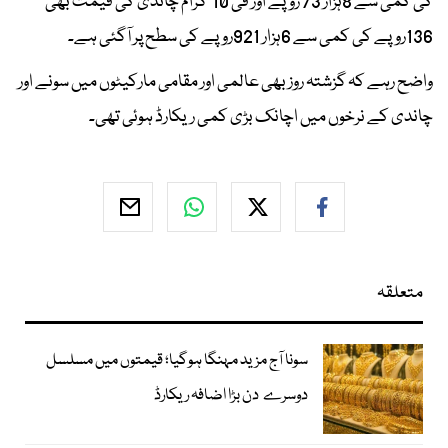
کی کمی سے 8ہزار 73 روپے اور فی 10 گرام چاندی کی قیمت بھی
136روپے کی کمی سے 6ہزار 921روپے کی سطح پر آگئی ہے۔
واضح رہے کہ گزشتہ روز بھی عالمی اور مقامی مارکیٹوں میں سونے اور
چاندی کے نرخوں میں اچانک بڑی کمی ریکارڈ ہوئی تھی۔
متعلقہ
سونا آج مزید مہنگا ہوگیا؛ قیمتوں میں مسلسل
دوسرے دن بڑا اضافہ ریکارڈ