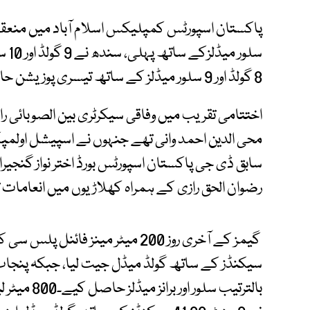
سلو
8 گولڈ اور 9 سلور میڈلز کے ساتھ تیسری پوزیشن حاصل کی۔
اختتامی تقریب میں وفاقی سیکرٹری بین الصوبائی راب
محی الدین احمد وانی تھے جنہوں نے اسپیشل اولمپ
سابق ڈی جی پاکستان اسپورٹس بورڈ اختر نواز گنجیرا
رضوان الحق رازی کے ہمراہ کھلاڑیوں میں انعامات
سیکنڈز کے ساتھ گولڈ میڈل جیت لیا، جبکہ پنجا
بالترتیب سل