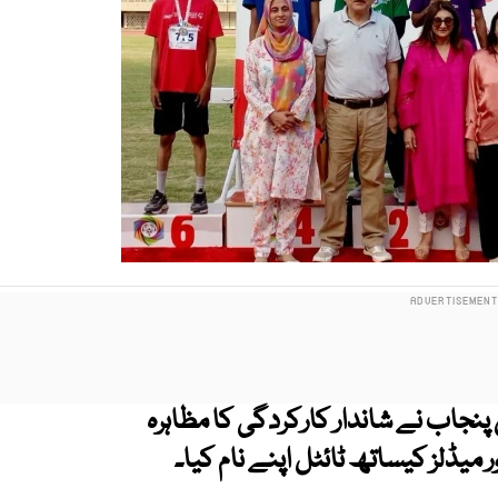
جاب نے شاندار کارکردگی کا مظاہرہ