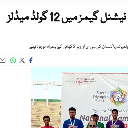
اسپیشل اولمپکس پاکستان؛ نیشنل گیمز میں 12 گولڈ میڈلز
مپک پاکستان کی سی ای او رونق لاکھانی کے ہمراہ موجود تھے