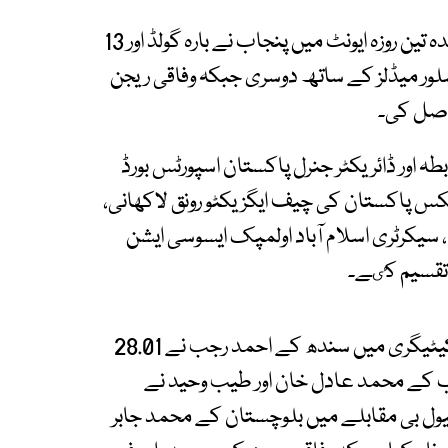
پاکستان اسپورٹس کمپلیکس اسلام آباد میں منعقدہ تین روزہ ایونٹ میں پنجاب نے بارہ گولڈ اور 13
ر میڈلزکے ساتھ پہلی، سندھ نے 9 گولڈ اور 10 سلور میڈلز کے ساتھ دوسری جبکہ وفاقی ریجن
طہ اور ڈائریکٹر جنرل پاکستان اسپورٹس بورڈ
کس پاکستان کی چیف ایگزیکٹو رونق لاکھانی،
، سیکرٹری اسلام آباد اولمپک ایسوسی ایشن
 تقسیم کٸے۔
گیمز کے آخری روز 200 میٹر مینز فائنل پلس سی کیٹیگری میں سندھ کے احمد رجب نے 28.01
ب کے محمد عادل خان اور طیب وحید نے
ور اور برانز میڈلز حاصل کیے۔800 میٹر لیول بی مقابلے میں بلوچستان کے محمد جابر