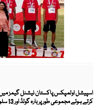
اسپیشل اولمپکس پاکستان نیشنل گیمز میں پن
کرتے ہوئے مجموعی طور پر بارہ گولڈ اور 13 سلور میڈلز کیساتھ ٹائٹل اپنے نام کیا۔