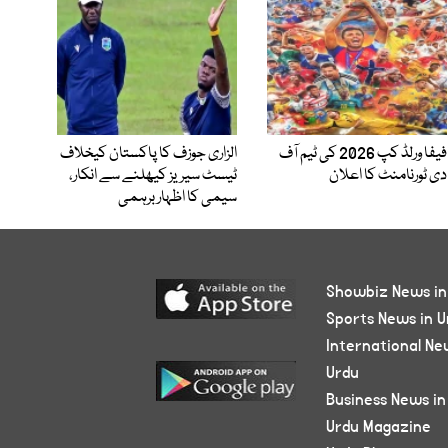
فیفا ورلڈ کپ 2026 کی ٹیم آف
الزاری جوزف کا پاکستان کیخلاف
دی ٹورنامنٹ کا اعلان
ٹیسٹ سیریز کیھلنے سے انکار،
سیمی کا اظہار برہمی
Showbiz News in
Sports News in U
International Ne
Urdu
Business News in
Urdu Magazine