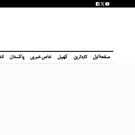
صفحۂ اول
تازہ ترین
کھیل
خاص خبریں
پاکستان
انٹ