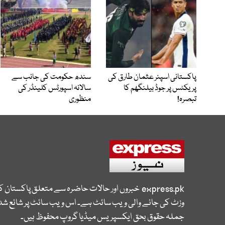
پاکستانی اسپنر عثمان طارق کی
سندھ حکومت کی جانب سے
پریکٹس پر جوڈ بیلنگھم کا
سالانہ اسپورٹس کلینڈر کی
تبصرہ!
منظوری
express.pk
خبروں اور حالات حاضرہ سے متعلق پاکستان 
وزٹ کی جانے والی ویب سائٹ ہے۔ اس ویب سائٹ پر شائع شدہ
جملہ حقوق بحق ایکسپریس میڈیا گروپ محفوظ ہیں۔