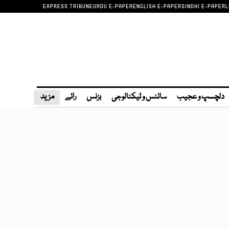
EXPRESS TRIBUNE
URDU E-PAPER
ENGLISH E-PAPER
SINDHI E-PAPER
L
دلچسپ و عجیب
سائنس و ٹیکنالوجی
بزنس
رائے
مزید