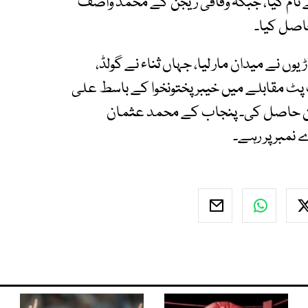
یڈل اپنے نام کیا، جبکہ وفاقی ریجن کے محمد واصف
حاصل کیا۔
لاڑیوں نے میدان مار لیا، جہاں ثناء نے گولڈ،
شاٹ پٹ مقابلے میں خیبرپختونخوا کے باسط علی
 پوزیشن حاصل کی۔ پنجاب کے محمد عثمان
نمبر پر رہے۔