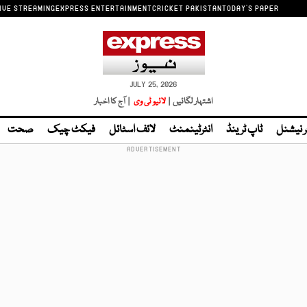
IVE STREAMING
EXPRESS ENTERTAINMENT
CRICKET PAKISTAN
TODAY'S PAPER
JULY 25, 2026
اشتہار لگائیں |
لائیو ٹی وی
| آج کا اخبار
ر نیشنل
ٹاپ ٹرینڈ
انٹرٹینمنٹ
لائف اسٹائل
فیکٹ چیک
صحت