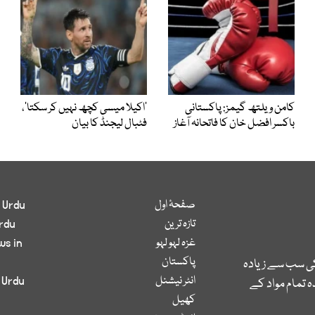
کامن ویلتھ گیمز: پاکستانی
’اکیلا میسی کچھ نہیں کر سکتا‘،
باکسر افضل خان کا فاتحانہ آغاز
فٹبال لیجنڈ کا بیان
صفحۂ اول
 Urdu
تازہ ترین
rdu
غزہ لہو لہو
ws in
پاکستان
کی سب سے زیادہ
انٹر نیشنل
 Urdu
 تمام مواد کے
کھیل