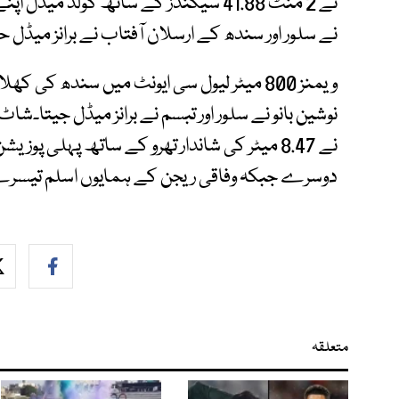
نے 2 منٹ 41.88 سیکنڈز کے ساتھ گولڈ م
نے سلور اور سندھ کے ارسلان آفتاب نے برانز میڈل 
ویمنز 800 میٹر لیول سی ایونٹ میں سندھ کی کھ
نوشین بانو نے سلور اور تبسم نے برانز میڈل جیتا۔
نے 8.47 میٹر کی شاندار تھرو کے ساتھ پہلی
دوسرے جبکہ وفاقی ریجن کے ہمایوں اسلم تیسرے 
متعلقہ