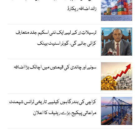
زائد اضافہ ریکارڈ
ترسیلاتِ زر کے لیے ایک نئی اسکیم جلد متعارف
کرائی جائے گی، گورنر اسٹیٹ بینک
سونے اور چاندی کی قیمتوں میں اچانک بڑا اضافہ
کراچی کی بندرگاہوں کیلیے تاریخی ٹرانس شپمنٹ
مراعاتی پیکیج، بڑے ریلیف کا اعلان