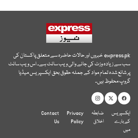
express.pk
خبروں اور حالات حاضرہ سے متعلق پاکستان کی
سب سے زیادہ وزٹ کی جانے والی ویب سائٹ ہے۔ اس ویب سائٹ
پر شائع شدہ تمام مواد کے جملہ حقوق بحق ایکسپریس میڈیا
گروپ محفوظ ہیں۔
ایکسپریس
ضابطہ
Privacy
Contact
کے بارے
اخلاق
Policy
Us
میں