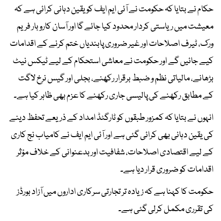
حکام نے بتایا کہ حکومت نے آئی ایم ایف کو یقین دہانی کرائی ہے کہ
معیشت میں ریاستی کردار محدود کیا جائے گا اور آسان کاروبار فریم
ورک، ٹیرف اصلاحات اور غیر ضروری پابندیاں ختم کرنے کے اقدامات
کیے جائیں گے اور حکومت نے معاشی استحکام کے لیے ٹیکس نیٹ
بڑھانے، مالیاتی نظم و ضبط برقرار رکھنے، بجلی اور گیس نرخ لاگت
کے مطابق رکھنے کی پالیسی جاری رکھنے کا عزم بھی ظاہر کیا ہے۔
انہوں نے بتایا کہ کمزور طبقوں کو ٹارگٹڈ امداد کے ذریعے تحفظ دینے
کی یقین دہانی بھی کرائی گئی ہے اور آئی ایم ایف نے کامیاب نج کاری
کے لیے اقتصادی اصلاحات، شفافیت اور بدعنوانی کے خلاف مؤثر
اقدامات کو ضروری قرار دیا ہے۔
حکومت کا کہنا ہے کہ زیادہ تر تجارتی سرکاری اداروں میں آزاد بورڈز
کی تقرری مکمل کرلی گئی ہے۔