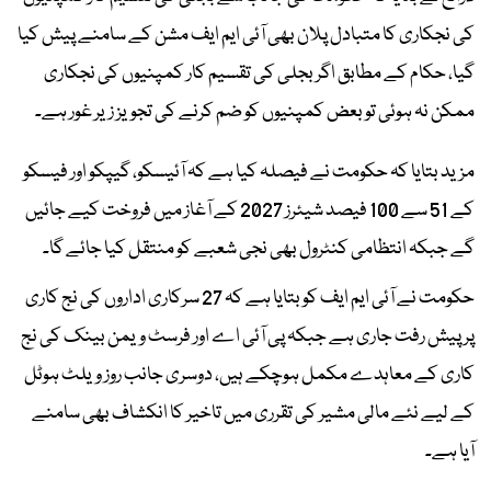
کی نجکاری کا متبادل پلان بھی آئی ایم ایف مشن کے سامنے پیش کیا
گیا، حکام کے مطابق اگر بجلی کی تقسیم کار کمپنیوں کی نجکاری
ممکن نہ ہوئی تو بعض کمپنیوں کو ضم کرنے کی تجویز زیر غور ہے۔
مزید بتایا کہ حکومت نے فیصلہ کیا ہے کہ آئیسکو، گیپکو اور فیسکو
کے 51 سے 100 فیصد شیئرز 2027 کے آغاز میں فروخت کیے جائیں
گے جبکہ انتظامی کنٹرول بھی نجی شعبے کو منتقل کیا جائے گا۔
حکومت نے آئی ایم ایف کو بتایا ہے کہ 27 سرکاری اداروں کی نج کاری
پر پیش رفت جاری ہے جبکہ پی آئی اے اور فرسٹ ویمن بینک کی نج
کاری کے معاہدے مکمل ہوچکے ہیں، دوسری جانب روز ویلٹ ہوٹل
کے لیے نئے مالی مشیر کی تقرری میں تاخیر کا انکشاف بھی سامنے
آیا ہے۔