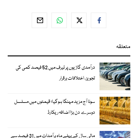
متعلقہ
درآمدی گاڑیوں پر ٹیرف میں 52 فیصد کمی کی
تجویز، اختلافات برقرار
سونا آج مزید مہنگا ہوگیا؛ قیمتوں میں مسلسل
دوسرے دن بڑا اضافہ ریکارڈ
مالی سال کے پہلے ماہ برآمدات میں 31 فیصد سے