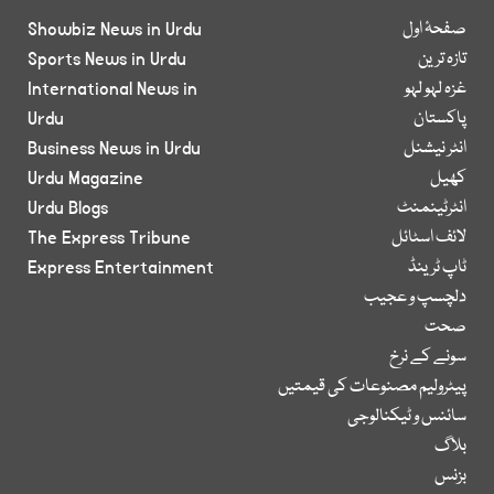
صفحۂ اول
Showbiz News in Urdu
تازہ ترین
Sports News in Urdu
غزہ لہو لہو
International News in
پاکستان
Urdu
انٹر نیشنل
Business News in Urdu
کھیل
Urdu Magazine
انٹرٹینمنٹ
Urdu Blogs
لائف اسٹائل
The Express Tribune
ٹاپ ٹرینڈ
Express Entertainment
دلچسپ و عجیب
صحت
سونے کے نرخ
پیٹرولیم مصنوعات کی قیمتیں
سائنس و ٹیکنالوجی
بلاگ
بزنس