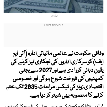
فوٹو: فائل
وفاقی حکومت نے عالمی مالیاتی ادارہ (آئی ایم
ایف) کو سرکاری اداروں کی نجکاری تیز کرنے کی
یقین دہانی کروا دی ہے اور 2027 سے بجلی
کمپنیوں کی فروخت شروع ہوگی اور خصوصی
اقتصادی زونز کی ٹیکس مراعات 2035 تک ختم
کرنے کا منصوبہ بھی شیئر کر دیا ہے۔
ذرائع نے بتایا کہ حکومت کی جانب سے بجلی کی تقسیم کار کمپنیوں