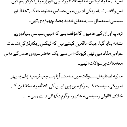
اس نے خفیہ ٹیکس معلومات غیرقانونی طور پر میڈیا کو فراہم کیں۔
اس واقعے نے امریکی اداروں میں حساس معلومات کے تحفظ اور
سیاسی استعمال سے متعلق شدید بحث چھیڑ دی تھی۔
ٹرمپ اور ان کے حامیوں کا مؤقف ہے کہ انہیں سیاسی بنیادوں پر
نشانہ بنایا گیا، جبکہ ناقدین کہتے ہیں کہ ٹیکس ریکارڈز کی اشاعت
عوامی مفاد میں تھی کیونکہ اس سے ایک حاضر سروس صدر کے مالی
معاملات پر سوالات اٹھے۔
حالیہ تصفیہ ایسے وقت میں سامنے آیا ہے جب ٹرمپ ایک بار پھر
امریکی سیاست کے مرکز میں ہیں اور ان کی انتظامیہ مخالفین کے
خلاف قانونی و سیاسی محاذ پر سرگرم دکھائی دے رہی ہے۔