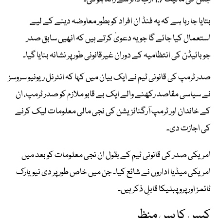
بتایا جا رہا ہے کہ یہ فنڈ ان افراد کو بطور معاوضہ دینے کے لیے
استعمال کیا جائے گا جو یہ دعویٰ کرتے ہیں کہ انھیں سابق صدر
جوبائیڈن کی انتظامیہ کے دوران غیرقانونی طور پر نشانہ بنایا گیا۔
صدر ٹرمپ کی قانونی ٹیم نے ایک بیان میں کہا کہ انٹرنل ریونیو سروسز
نے سیاسی مقاصد رکھنے والے ایک بے قابو ملازم کو صدر ٹرمپ، ان
کے خاندان اور ٹرمپ آرگنائزیشن کی نجی مالی معلومات لیک کرنے
کی اجازت دی۔
امریکی صدر کی قانونی ٹیم کے بقول ان نجی معلومات کو بعد میں
امریکی میڈیا اداروں نے شائع کیا۔ جن میں خاص طور پر دی نیویارک
ٹائمز اور پرو پبلیکا قابلِ ذکر ہیں۔
کیس کا پس منظر