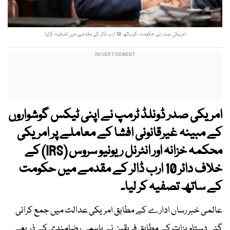
امریکی صدر نے حکومت کیساتھ 10 ارب ڈالر کے مقدمے میں تصفیہ کرلیا
امریکی صدر ڈونلڈ ٹرمپ نے اپنی ٹیکس گوشواروں
کے مبینہ غیرقانونی افشا کے معاملے پر امریکی
محکمہ خزانہ اور انٹرنل ریونیو سروس (IRS) کے
خلاف دائر 10 ارب ڈالر کے مقدمے میں حکومت
کے ساتھ تصفیہ کر لیا۔
عالمی خبر رساں ادارے کے مطابق امریکی عدالت میں جمع کرائی
گئی دستاویزات کے مطابق فریقین نے باہمی رضامندی کے ذریعے