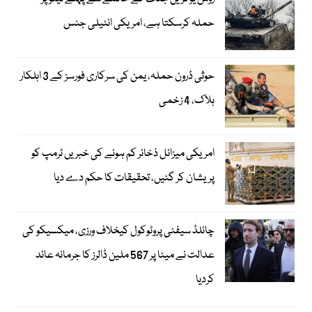
حملہ کرسکتا ہے، امریکی انٹیلی جنس
حوثی ڈرون حملہ، یمن کی سرکاری فورسز کے 3 اہلکار
ہلاک، 4 زخمی
امریکی میزائل ذخائر کم ہونے کی خبریں ٹرمپ کو
پریشان کر گئیں، تحقیقات کا حکم دے دیا
چائلڈ سیفٹی پروٹوکول کیخلاف ورزی، میکسیکو کی
عدالت نے میٹا پر 567 ملین ڈالرز کا جرمانہ عائد
کردیا