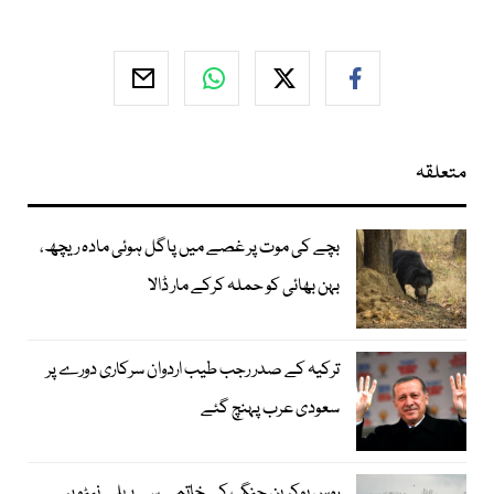
متعلقہ
بچے کی موت پر غصے میں پاگل ہوئی مادہ ریچھ،
بہن بھائی کو حملہ کرکے مار ڈالا
ترکیہ کے صدر رجب طیب اردوان سرکاری دورے پر
سعودی عرب پہنچ گئے
روس یوکرین جنگ کے خاتمے سے پہلے نیٹو پر