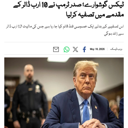
ٹیکس گوشوارے؛ صدر ٹرمپ نے 10 ارب ڈالر کے
مقدمے میں تصفیہ کرلیا
اس تصفیے کے بدلے ایک خصوصی فنڈ قائم کیا جا رہا ہے جس کی مالیت 1.7 ارب ڈالر
سے زائد ہوگی
ویب ڈیسک
May 18, 2026