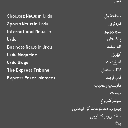
میں
صفحۂ اول
Showbiz News in Urdu
تازہ ترین
Sports News in Urdu
غزہ لہو لہو
International News in
پاکستان
Urdu
انٹر نیشنل
Business News in Urdu
کھیل
Urdu Magazine
انٹرٹینمنٹ
Urdu Blogs
لائف اسٹائل
The Express Tribune
ٹاپ ٹرینڈ
Express Entertainment
دلچسپ و عجیب
صحت
سونے کے نرخ
پیٹرولیم مصنوعات کی قیمتیں
سائنس و ٹیکنالوجی
بلاگ