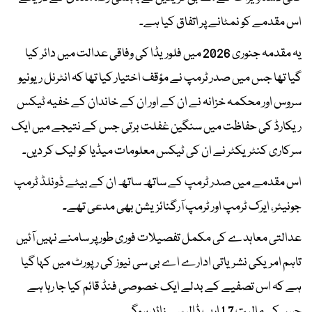
اس مقدمے کو نمٹانے پر اتفاق کیا ہے۔
یہ مقدمہ جنوری 2026 میں فلوریڈا کی وفاقی عدالت میں دائر کیا
گیا تھا جس میں صدر ٹرمپ نے مؤقف اختیار کیا تھا کہ انٹرنل ریونیو
سروس اور محکمہ خزانہ نے ان کے اور ان کے خاندان کے خفیہ ٹیکس
ریکارڈ کی حفاظت میں سنگین غفلت برتی جس کے نتیجے میں ایک
سرکاری کنٹریکٹر نے ان کی ٹیکس معلومات میڈیا کو لیک کر دیں۔
اس مقدمے میں صدر ٹرمپ کے ساتھ ساتھ ان کے بیٹے ڈونلڈ ٹرمپ
جونیئر، ایرک ٹرمپ اور ٹرمپ آرگنائزیشن بھی مدعی تھے۔
عدالتی معاہدے کی مکمل تفصیلات فوری طور پر سامنے نہیں آئیں
تاہم امریکی نشریاتی ادارے اے بی سی نیوز کی رپورٹ میں کہا گیا
ہے کہ اس تصفیے کے بدلے ایک خصوصی فنڈ قائم کیا جا رہا ہے
جس کی مالیت 1.7 ارب ڈالر سے زائد ہوگی۔