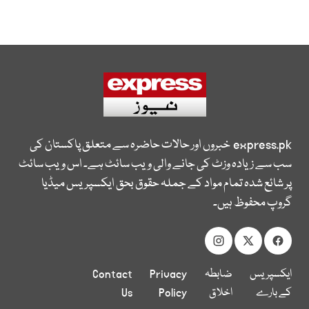
express.pk
خبروں اور حالات حاضرہ سے متعلق پاکستان کی
سب سے زیادہ وزٹ کی جانے والی ویب سائٹ ہے۔ اس ویب سائٹ
پر شائع شدہ تمام مواد کے جملہ حقوق بحق ایکسپریس میڈیا
گروپ محفوظ ہیں۔
ایکسپریس
ضابطہ
Privacy
Contact
کے بارے
اخلاق
Policy
Us