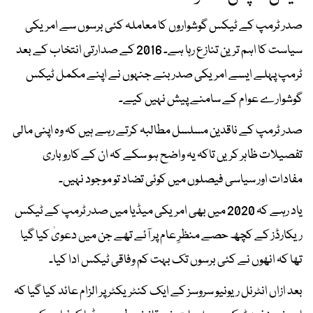
صدر ٹرمپ کے ٹیکس گوشواروں کا معاملہ کئی برسوں سے امریکی
سیاست کا اہم ترین تنازع رہا ہے۔ 2016 کے صدارتی انتخاب کے بعد
ٹرمپ پہلے ایسے امریکی صدر بنے جنہوں نے اپنے مکمل ٹیکس
گوشوارے عوام کے سامنے پیش نہیں کیے۔
صدر ٹرمپ کے ناقدین مسلسل مطالبہ کرتے رہے ہیں کہ وہ اپنی مالی
تفصیلات ظاہر کریں تاکہ یہ واضح ہو سکے کہ ان کے کاروباری
مفادات اور سیاسی فیصلوں میں کوئی تضاد تو موجود نہیں۔
یاد رہے کہ 2020 میں بھی امریکی میڈیا میں صدر ٹرمپ کے ٹیکس
ریکارڈز کے کچھ حصے منظرِ عام پر آئے تھے جن میں دعویٰ کیا گیا
تھا کہ انھوں نے کئی برسوں تک بہت کم وفاقی ٹیکس ادا کیا۔
بعد ازاں انٹرنل ریونیو سروسز کے ایک کنٹریکٹر پر الزام عائد کیا گیا کہ