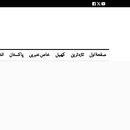
صفحۂ اول
تازہ ترین
کھیل
خاص خبریں
پاکستان
انٹ