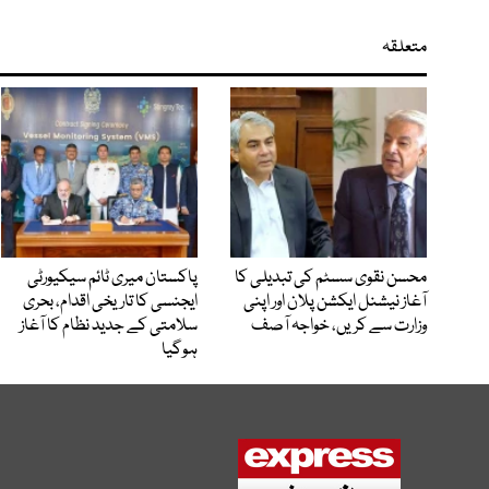
متعلقہ
محسن نقوی سسٹم کی تبدیلی کا
پاکستان میری ٹائم سیکیورٹی
آغاز نیشنل ایکشن پلان اور اپنی
ایجنسی کا تاریخی اقدام، بحری
وزارت سے کریں، خواجہ آصف
سلامتی کے جدید نظام کا آغاز
ہوگیا