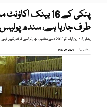
پنکی کے 16 بینک اک
طرف جارہا ہے، سندھ پولیس
پنکی اے این ایف کو 2019ء سے مطلوب تھی تو اسے گرفتار کیوں نہیں کیا گیا؟ سینیٹر سیف اللہ ابڑو
اسٹاف رپورٹر
May 20, 2026