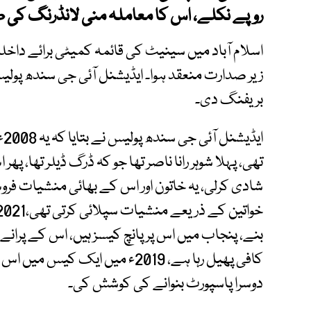
روپے نکلے، اس کا معاملہ منی لانڈرنگ کی ط
اسلام آباد میں سینیٹ کی قائمہ کمیٹی برائے دا
زیر صدارت منعقد ہوا۔ ایڈیشنل آئی جی سندھ پولی
بریفنگ دی۔
ای
تھی، پہلا شوہر رانا ناصر تھا جو کہ ڈرگ ڈیلر تھا، 
شادی کرلی، یہ خاتون اور اس کے بھائی منشیات فرو
بنے، پنجاب میں اس پر پانچ کیسز ہیں، اس کے پرانے
کافی پھیل رہا ہے، 2019ء میں ایک
دوسرا پاسپورٹ بنوانے کی کوشش کی۔