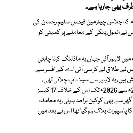
رف بھی جارہا ہے۔
خلہ کا اجلاس چیئرمین فیصل سلیم رحمان کی
س نے انمول پنکی کے معاملے پر کمیٹی کو
ڈیشنل آئی جی سندھ پولیس نے بتایا کہ یہ 2008ء میں لاہور آئی جہاں یہ ماڈلنگ کرنا چاہتی
پھر اس نے طلاق لے کر سی آئی اے کے افسر سے
ش ہیں، یہ لاہور سے سیٹ اپ چلاتی تھی،
خواتین کے ذریعے منشیات سپلائی کرتی تھی،2021ء سے 2026ء تک اس کے خلاف 17 کیسز
 گھر سے بھی کوکین برآمد ہوئی، یہ معاملہ
 کیس میں اس کا پاسپورٹ بلاک ہوگیا تھا اس نے بعد میں