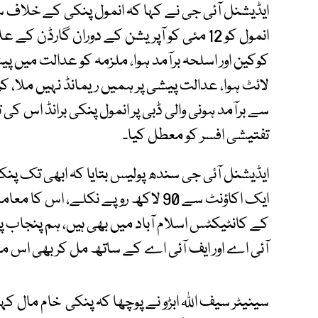
ایڈیشنل آئی جی نے کہا کہ انمول پنکی کے خلاف سن
انمول کو 12 مئی کو آپریشن کے دوران گارڈن ک
کوکین اور اسلحہ برآمد ہوا، ملزمہ کو عدالت میں 
لائٹ ہوا، عدالت پیشی پر ہمیں ریمانڈ نہیں ملا،
سے برآمد ہونی والی ڈبی پر انمول پنکی برانڈ اس کی 
تفتیشی افسر کو معطل کیا۔
ایک اکاؤنٹ سے 90 لاکھ روپے نکلے، ا
کے کانٹیکٹس اسلام آباد میں بھی ہیں، ہم پنجاب 
آئی اے اور ایف آئی اے کے ساتھ مل کر بھی اس مع
سینیٹر سیف اللہ ابڑو نے پوچھا کہ پنکی خام مال ک