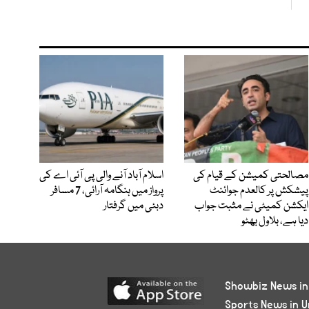
مصالحتی کمیشن کے قیام کی
اسلام آباد آنے والی پی آئی اے کی
پیشکش پر کالعدم جوائنٹ
پرواز میں ہنگامہ آرائی، 7 مسافر
ایکشن کمیٹی نے مثبت جواب
دبئی میں گرفتار
دیا ہے، بلاول بھٹو
Showbiz News in
Sports News in U