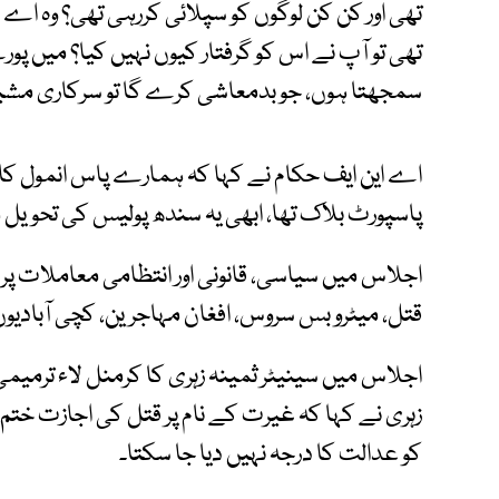
تھی تو آپ نے اس کو گرفتار کیوں نہیں کیا؟ میں
سمجھتا ہوں، جو بدمعاشی کرے گا تو سرکاری مشی
پاسپورٹ بلاک تھا، ابھی یہ سندھ پولیس کی تحویل
اجلاس میں سیاسی، قانونی اور انتظامی معاملات پر 
قتل، میٹرو بس سروس، افغان مہاجرین، کچی آبادیوں
اجلاس میں سینیٹر ثمینہ زہری کا کرمنل لاء ترمیمی ب
زہری نے کہا کہ غیرت کے نام پر قتل کی اجازت ختم
کو عدالت کا درجہ نہیں دیا جا سکتا۔