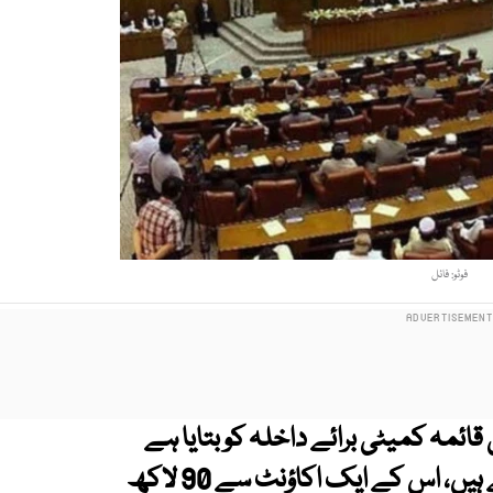
فوٹو: فائل
ائمہ کمیٹی برائے داخلہ کو بتایا ہے
کہ ابھی تک پنکی کے 16 بینک اکاؤنٹس ملے ہیں، اس کے ایک اکاؤنٹ سے 90 لاکھ