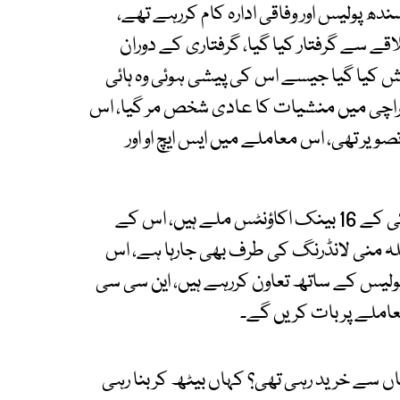
دھ پولیس اور وفاقی ادارہ کام کررہے تھے،
ے علاقے سے گرفتار کیا گیا، گرفتاری کے دوران
پیش کیا گیا جیسے اس کی پیشی ہوئی وہ ہائی
 کراچی میں منشیات کا عادی شخص مر گیا، اس
تصویر تھی، اس معاملے میں ایس ایچ او اور
ایڈیشنل آئی جی سندھ پولیس بتایا کہ ابھی تک پنکی کے 16 بینک اکاؤنٹس ملے ہیں، اس کے
س کا معاملہ منی لانڈرنگ کی طرف بھی جارہا ہے، اس
پولیس کے ساتھ تعاون کررہے ہیں، این سی سی
املے پر بات کریں گے۔
ہاں سے خرید رہی تھی؟ کہاں بیٹھ کر بنا رہی