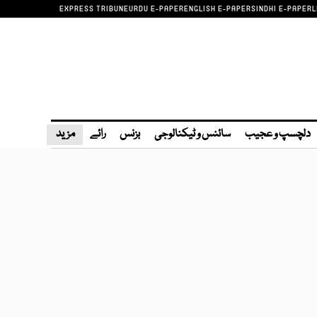
EXPRESS TRIBUNE
URDU E-PAPER
ENGLISH E-PAPER
SINDHI E-PAPER
L
دلچسپ و عجیب
سائنس و ٹیکنالوجی
بزنس
رائے
مزید