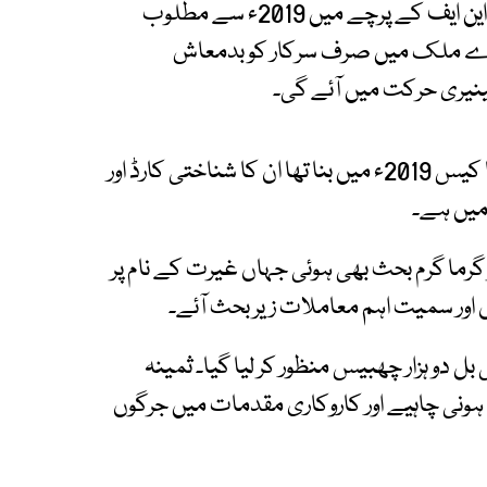
تھی اور کن کن لوگوں کو سپلائی کررہی تھی؟ وہ اے این ایف کے پرچے میں 2019ء سے مطلوب
 پورے ملک میں صرف سرکار کو بدمعاش
نیری حرکت میں آئے گی۔
اے این ایف حکام نے کہا کہ ہمارے پاس انمول کا کیس 2019ء میں بنا تھا ان کا شناختی کارڈ اور
 میں ہے۔
گرما گرم بحث بھی ہوئی جہاں غیرت کے نام پر
 اور سمیت اہم معاملات زیر بحث آئے۔
ل دو ہزار چھبیس منظور کر لیا گیا۔ ثمینہ
 ہونی چاہیے اور کاروکاری مقدمات میں جرگوں