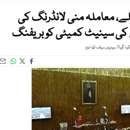
اؤنٹ ملے، معاملہ منی لانڈرنگ کی
 کی سینیٹ کمیٹی کو بریفنگ