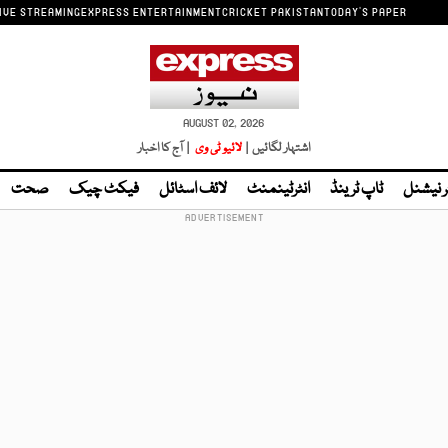
IVE STREAMING
EXPRESS ENTERTAINMENT
CRICKET PAKISTAN
TODAY'S PAPER
AUGUST 02, 2026
اشتہار لگائیں |
لائیو ٹی وی
| آج کا اخبار
ر نیشنل
ٹاپ ٹرینڈ
انٹرٹینمنٹ
لائف اسٹائل
فیکٹ چیک
صحت