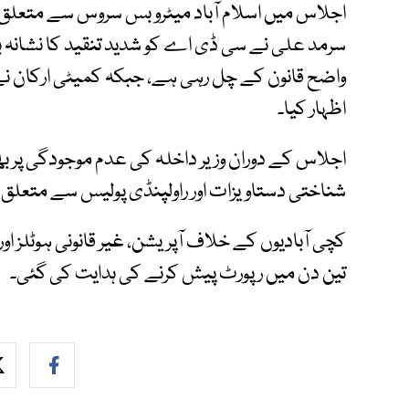
اجلاس میں اسلام آباد میٹرو بس سروس سے متعلق 
سرمد علی نے سی ڈی اے کو شدید تنقید کا نشانہ ب
واضح قانون کے چل رہی ہے، جبکہ کمیٹی ارکان نے
اظہار کیا۔
اجلاس کے دوران وزیر داخلہ کی عدم موجودگی پر بھ
شناختی دستاویزات اور راولپنڈی پولیس سے متعلق
کچی آبادیوں کے خلاف آپریشن، غیر قانونی ہوٹلز ا
تین دن میں رپورٹ پیش کرنے کی ہدایت کی گئی۔