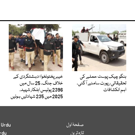
ہنگو چیک پوسٹ حملے کی
خیبرپختونخوا؛ دہشتگردی کے
تحقیقاتی رپورٹ سامنے آگئی،
خلاف جنگ، 25 سال میں
اہم انکشافات
2396 پولیس اہلکار شہید،
2025 میں 235 شہادتیں ہوئیں
صفحۂ اول
 Urdu
تازہ ترین
rdu