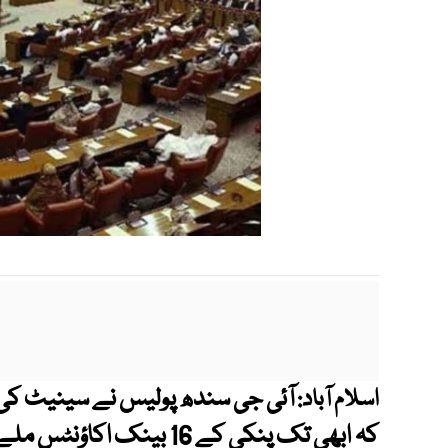
آئی جی سندھ پولیس نے سینیٹ کی ق
اسلام آباد: