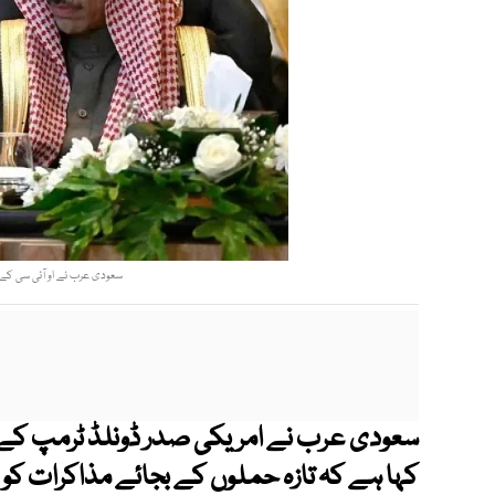
سعودی عرب نے او آئی سی کے 
سعودی عرب نے امریکی صدر ڈونلڈ ٹرمپ کے ت
کہا ہے کہ تازہ حملوں کے بجائے مذاکرات کو