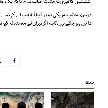
کوششوں کا فوری اور مثبت جواب دے تاکہ ایک ج
دوسری جانب امریکی صدر ڈونلڈ ٹرمپ نے کہا ہے کہ
داخل ہو چکے ہیں، تاہم اگر تہران نے معاہدہ نہ کیا 
متعلقہ