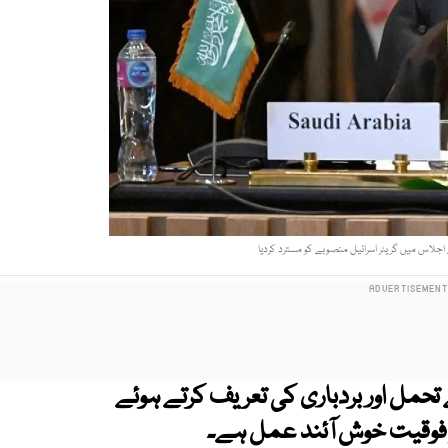
اجلاس میں گریٹر اسرائیل منصوبے کو مسترد کردیا
حمل اور بردباری کی تعریف کرتے ہوئے
 فوقیت خوش آئند عمل ہے۔