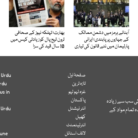
آبنائے ہرمز میں دشمن ممالک
بھارت؛ تہلکہ نیوز کے صحافی
کے جہازوں پر پابندی؛ ایرانی
ترون تیج پال کو زیادتی کیس میں
پارلیمان میں نئے قانون کی تیاری
10 سال قید کی سزا
صفحۂ اول
 Urdu
تازہ ترین
rdu
غزہ لہو لہو
ws in
پاکستان
کی سب سے زیادہ
انٹر نیشنل
 Urdu
 تمام مواد کے
کھیل
انٹرٹینمنٹ
لائف اسٹائل
bune