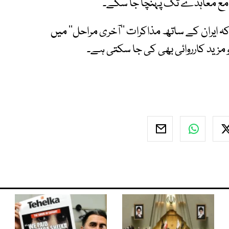
امع معاہدے تک پہنچا جا سکے۔
 ایران کے ساتھ مذاکرات ’’آخری مراحل‘‘ میں
تو مزید کارروائی بھی کی جا سکتی ہے۔