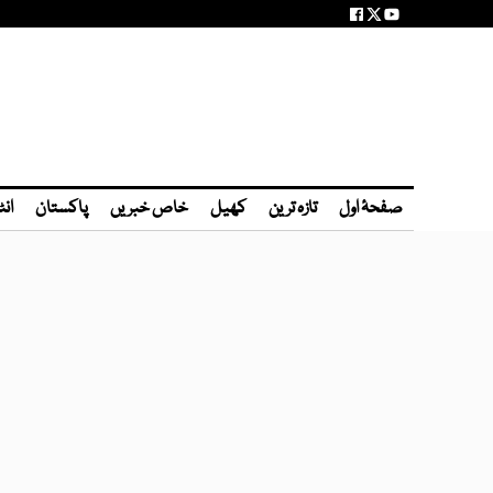
صفحۂ اول
تازہ ترین
کھیل
خاص خبریں
پاکستان
انٹ