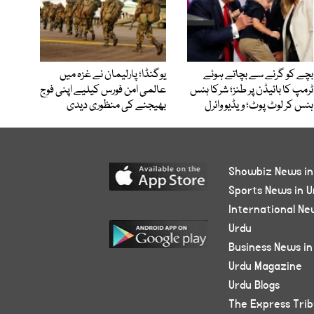
بچے کو گرنے سے بچاتے ہوئے
یوگنڈا؛ پارلیمان نے غزہ میں
ٹرمپ کا بائیڈن پر طنز؛ شرکا ہنس
عالمی امن فورس کیلیے اپنی فوج
ہنس کر لوٹ پوٹ؛ ویڈیو وائرل
بھیجنے کی منظوری دیدی
Showbiz News in
Sports News in U
International Ne
Urdu
Business News in
Urdu Magazine
Urdu Blogs
The Express Tri