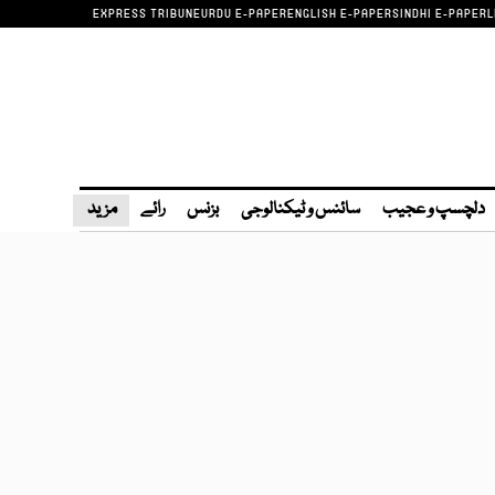
EXPRESS TRIBUNE
URDU E-PAPER
ENGLISH E-PAPER
SINDHI E-PAPER
L
دلچسپ و عجیب
سائنس و ٹیکنالوجی
بزنس
رائے
مزید