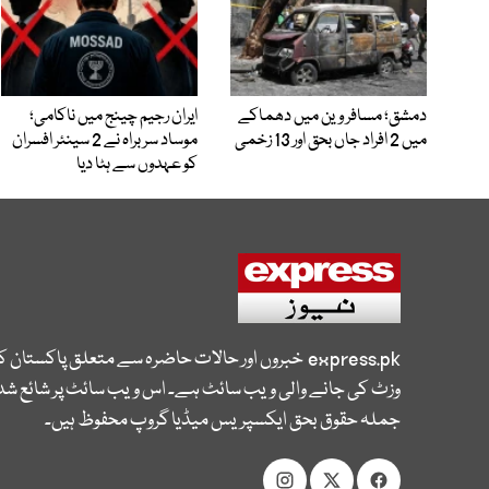
دمشق؛ مسافر وین میں دھماکے
ایران رجیم چینج میں ناکامی؛
میں 2 افراد جاں بحق اور 13 زخمی
موساد سربراہ نے 2 سینئر افسران
کو عہدوں سے ہٹا دیا
express.pk
خبروں اور حالات حاضرہ سے متعلق پاکستان 
وزٹ کی جانے والی ویب سائٹ ہے۔ اس ویب سائٹ پر شائع شدہ
جملہ حقوق بحق ایکسپریس میڈیا گروپ محفوظ ہیں۔