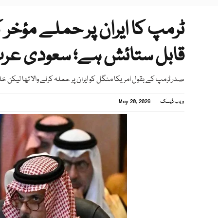
ٹرمپ کا ایران پر حملے مؤخر
قابل ستائش ہے؛ سعودی عر
صدر ٹرمپ کے بقول امریکا منگل کو ایران پر حملہ کرنے والا تھا لیکن
ویب ڈیسک
May 20, 2026