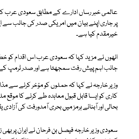
عالمی خبر رساں ادارے کے مطابق سعودی عرب کے 
پر جاری اپنے بیان میں امریکی صدر کی جانب سے ا
خیرمقدم کیا ہے۔
انھوں نے مزید کہا کہ سعودی عرب اس اقدام کو خ
جانب اہم پیش رفت سمجھتا ہے اور صدر ٹرمپ کے ج
وزیر خارجہ نے کہا کہ حملوں کو مؤخر کرنے سے مذ
کاری کو ایسا قابل قبول معاہدہ طے کرنے کا موقع
بحالی اور آبنائے ہرمز میں بحری آمدورفت کی آزادی ی
سعودی وزیر خارجہ فیصل بن فرحان نے ایران پر بھی زو