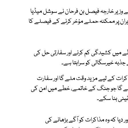
وزیر خارجہ فیصل بن فرحان نے سوشل میڈیا
یران پر ممکنہ حملے مؤخر کرنے کے فیصلے کا
طے میں کشیدگی کم کرنے اور سفارتی حل کی
ذبہ خیرسگالی کو سراہتا ہے۔
اکرات کے لیے مزید وقت ملے گا اور سفارت
 ملے گا جو جنگ کے خاتمے، خطے میں امن کی
قینی بنا سکے۔
ر دیا کہ وہ مذاکرات کو آگے بڑھانے کی