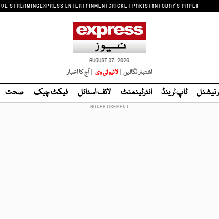
IVE STREAMING
EXPRESS ENTERTAINMENT
CRICKET PAKISTAN
TODAY'S PAPER
AUGUST 07, 2026
اشتہار لگائیں |
لائیو ٹی وی
| آج کا اخبار
ر نیشنل
ٹاپ ٹرینڈ
انٹرٹینمنٹ
لائف اسٹائل
فیکٹ چیک
صحت