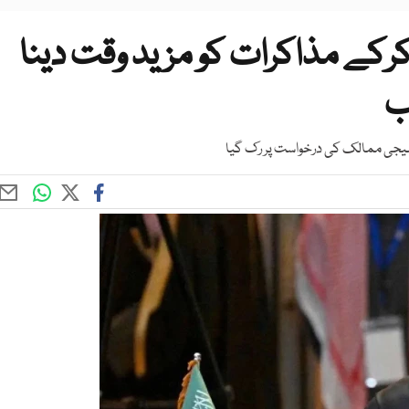
 کرکے مذاکرات کو مزید وقت دینا
ب
 خلیجی ممالک کی درخواست پر رک گیا