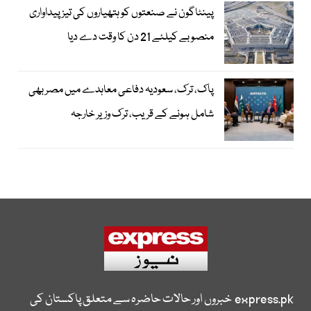
پینٹاگون نے صنعتوں کو ہتھیاروں کی تیز پیداواری
منصوبے کیلئے 21 دن کا وقت دے دیا
پاک، ترک، سعودیہ دفاعی معاہدے میں مصر بھی
شامل ہونے کے قریب، ترک وزیر خارجہ
express.pk
خبروں اور حالات حاضرہ سے متعلق پاکستان کی