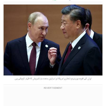
ایران کے افزودہ یورینیئم ذخائر پر امریکا اور اسرائیل متعدد بار تشویش کا اظہار کرچکے ہیں