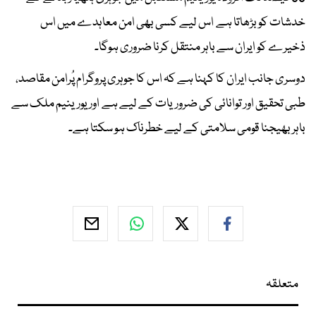
خدشات کو بڑھاتا ہے اس لیے کسی بھی امن معاہدے میں اس
ذخیرے کو ایران سے باہر منتقل کرنا ضروری ہوگا۔
دوسری جانب ایران کا کہنا ہے کہ اس کا جوہری پروگرام پُرامن مقاصد،
طبی تحقیق اور توانائی کی ضروریات کے لیے ہے اور یورینیم ملک سے
باہر بھیجنا قومی سلامتی کے لیے خطرناک ہو سکتا ہے۔
متعلقہ