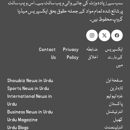
سب سے زیادہ وزٹ کی جانے والی ویب سائٹ ہے۔ اس ویب سائٹ
پر شائع شدہ تمام مواد کے جملہ حقوق بحق ایکسپریس میڈیا
گروپ محفوظ ہیں۔
ایکسپریس
ضابطہ
Privacy
Contact
کے بارے
اخلاق
Policy
Us
میں
صفحۂ اول
Showbiz News in Urdu
تازہ ترین
Sports News in Urdu
غزہ لہو لہو
International News in
پاکستان
Urdu
انٹر نیشنل
Business News in Urdu
کھیل
Urdu Magazine
انٹرٹینمنٹ
Urdu Blogs