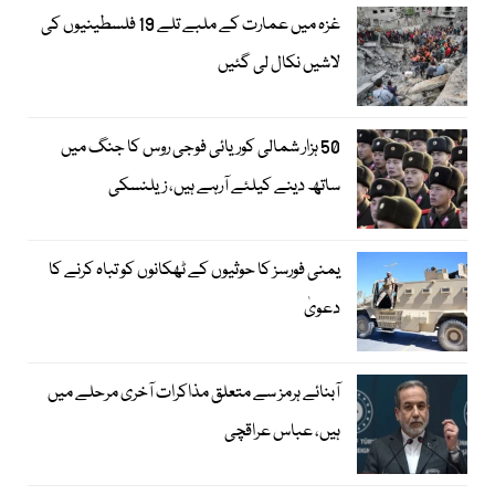
غزہ میں عمارت کے ملبے تلے 19 فلسطینیوں کی
لاشیں نکال لی گئیں
50 ہزار شمالی کوریائی فوجی روس کا جنگ میں
ساتھ دینے کیلئے آرہے ہیں، زیلنسکی
یمنی فورسز کا حوثیوں کے ٹھکانوں کو تباہ کرنے کا
دعویٰ
آبنائے ہرمز سے متعلق مذاکرات آخری مرحلے میں
ہیں، عباس عراقچی