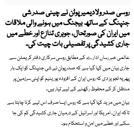
روسی صدر ولادیمیر پوٹن نے چینی صدر شی
جنپنگ کے ساتھ بیجنگ میں ہونے والی ملاقات
میں ایران کی صورتحال، جوہری تنازع اور خطے میں
جاری کشیدگی پر تفصیلی بات چیت کی۔
عالمی خبر رساں ادارے کے مطابق روسی سرکاری دفتر کریملن سے
جاری بیان میں کہا گیا ہے کہ صدر پوٹن نے شی جنپنگ کو ایک بار
پھر یہ تجویز دی کہ روس ایران کے افزودہ یورینیم کو اپنی سرزمین پر
منتقل کر کے محفوظ رکھنے کے لیے تیار ہیں۔
بیان میں مزید کہا گیا ہے کہ روس ایسا صرف اس لیے کرنا چاہتا ہے
تاکہ ایران، امریکا اور اسرائیل کے درمیان جاری کشیدگی کم کی جا
سکے اور خطے میں امن و استحکام ہو۔