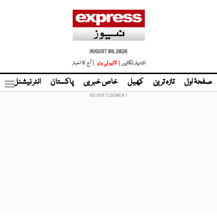
AUGUST 09, 2026
اشتہار لگائیں |
لائیو ٹی وی
| آج کا اخبار
صفحۂ اول
تازہ ترین
کھیل
خاص خبریں
پاکستان
انٹر نیشنل
ٹا