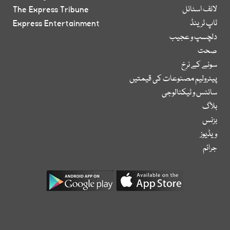
لائف اسٹائل
The Express Tribune
ٹاپ ٹرینڈ
Express Entertainment
دلچسپ و عجیب
صحت
سونے کے نرخ
پیٹرولیم مصنوعات کی قیمتیں
سائنس و ٹیکنالوجی
بلاگ
بزنس
ویڈیوز
جرائم