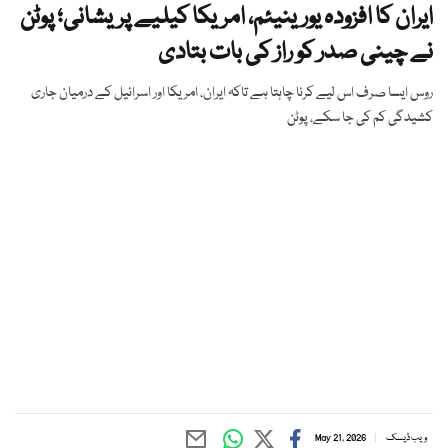
ایران کا افزودہ یورینیئم، امریکا کیلیے پریشانی؛ پوٹن
نے چینی صدر کو راز کی بات بتادی
روس ایسا صرف اس لیے کرنا چاہتا ہے تاکہ ایران، امریکا اور اسرائیل کے درمیان جاری
کشیدگی کم کی جا سکے، پوٹن
ویب ڈیسک
May 21, 2026