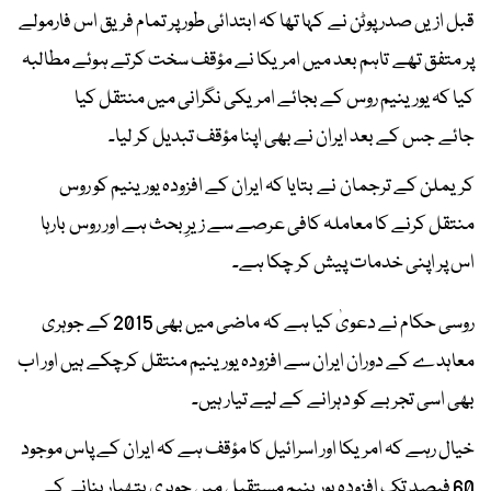
قبل ازیں صدر پوٹن نے کہا تھا کہ ابتدائی طور پر تمام فریق اس فارمولے
پر متفق تھے تاہم بعد میں امریکا نے مؤقف سخت کرتے ہوئے مطالبہ
کیا کہ یورینیم روس کے بجائے امریکی نگرانی میں منتقل کیا
جائے جس کے بعد ایران نے بھی اپنا مؤقف تبدیل کر لیا۔
کریملن کے ترجمان نے بتایا کہ ایران کے افزودہ یورینیم کو روس
منتقل کرنے کا معاملہ کافی عرصے سے زیرِ بحث ہے اور روس بارہا
اس پر اپنی خدمات پیش کر چکا ہے۔
روسی حکام نے دعویٰ کیا ہے کہ ماضی میں بھی 2015 کے جوہری
معاہدے کے دوران ایران سے افزودہ یورینیم منتقل کرچکے ہیں اور اب
بھی اسی تجربے کو دہرانے کے لیے تیار ہیں۔
خیال رہے کہ امریکا اور اسرائیل کا مؤقف ہے کہ ایران کے پاس موجود
60 فیصد تک افزودہ یورینیم مستقبل میں جوہری ہتھیار بنانے کے