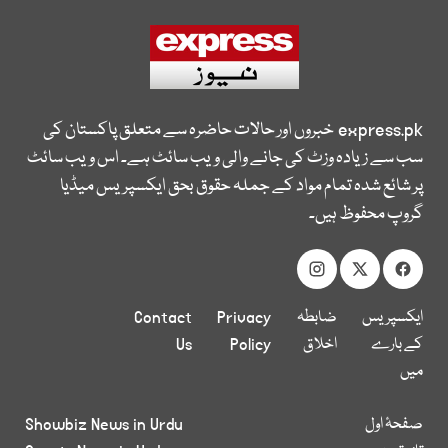
express.pk
خبروں اور حالات حاضرہ سے متعلق پاکستان کی
سب سے زیادہ وزٹ کی جانے والی ویب سائٹ ہے۔ اس ویب سائٹ
پر شائع شدہ تمام مواد کے جملہ حقوق بحق ایکسپریس میڈیا
گروپ محفوظ ہیں۔
ایکسپریس
ضابطہ
Privacy
Contact
کے بارے
اخلاق
Policy
Us
میں
صفحۂ اول
Showbiz News in Urdu