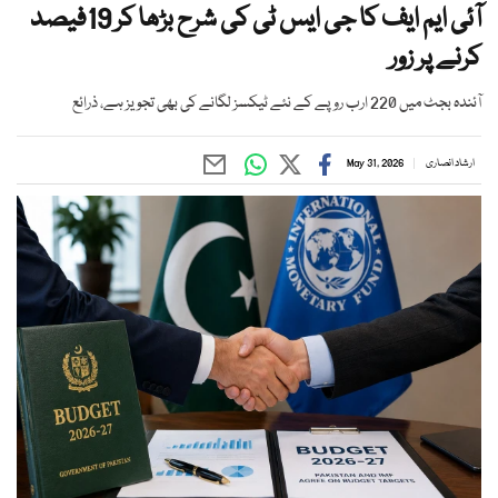
آئی ایم ایف کا جی ایس ٹی کی شرح بڑھا کر 19فیصد
کرنے پر زور
آئندہ بجٹ میں 220 ارب روپے کے نئے ٹیکسز لگانے کی بھی تجویز ہے، ذرائع
ارشاد انصاری
May 31, 2026