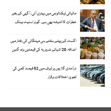
مالیاتی ٹیکنالوجی میں بہتری آئی، آگہی کے بغیر
خطرات کا اندیشہ بھی ہے، گورنر اسٹیٹ بینک
اگست کے پہلے ہفتے ہی مہنگائی کی رفتار میں
اضافہ، 20 اشیائے ضروریہ کی قیمتیں بڑھ گئیں
درآمدی گاڑیوں پر ٹیرف میں 52 فیصد کمی کی
تجویز، اختلافات برقرار