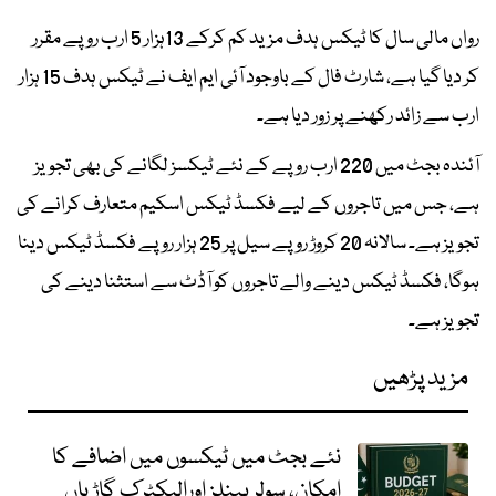
رواں مالی سال کا ٹیکس ہدف مزید کم کرکے 13ہزار 5 ارب روپے مقرر
کر دیا گیا ہے، شارٹ فال کے باوجود آئی ایم ایف نے ٹیکس ہدف 15 ہزار
ارب سے زائد رکھنے پر زور دیا ہے۔
آئندہ بجٹ میں 220 ارب روپے کے نئے ٹیکسز لگانے کی بھی تجویز
ہے، جس میں تاجروں کے لیے فکسڈ ٹیکس اسکیم متعارف کرانے کی
تجویز ہے۔ سالانہ 20 کروڑ روپے سیل پر 25 ہزار روپے فکسڈ ٹیکس دینا
ہوگا، فکسڈ ٹیکس دینے والے تاجروں کو آڈٹ سے استثنا دینے کی
تجویز ہے۔
مزید پڑھیں
نئے بجٹ میں ٹیکسوں میں اضافے کا
امکان، سولرپینلز اورالیکٹرک گاڑیاں