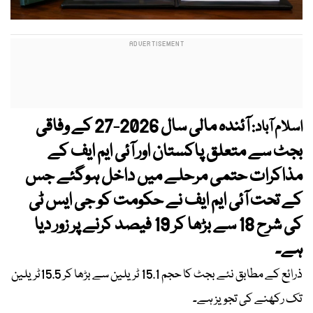
آئندہ مالی سال 2026-27 کے وفاقی
اسلام آباد:
بجٹ سے متعلق پاکستان اور آئی ایم ایف کے
مذاکرات حتمی مرحلے میں داخل ہوگئے جس
کے تحت آئی ایم ایف نے حکومت کو جی ایس ٹی
کی شرح 18 سے بڑھا کر 19 فیصد کرنے پر زور دیا
ہے۔
ذرائع کے مطابق نئے بجٹ کا حجم 15.1 ٹریلین سے بڑھا کر 15.5ٹریلین
تک رکھنے کی تجویز ہے۔