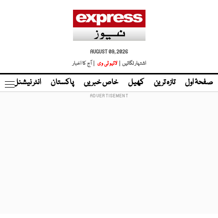
AUGUST 09, 2026
اشتہار لگائیں |
لائیو ٹی وی
| آج کا اخبار
صفحۂ اول
تازہ ترین
کھیل
خاص خبریں
پاکستان
انٹر نیشنل
ٹا