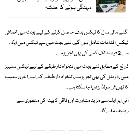
مہنگی ہونے کا خدشہ
اگلے مالی سال کا ٹیکس ہدف حاصل کرنے کے لیے بجٹ میں اضافی
ٹیکس اقدامات شامل ہوں گے، نئے بجٹ میں سپر ٹیکس میں ایک
سے 2 فیصد تک کمی کی بھی تجویز ہے۔
ذرائع کے مطابق نئے بجٹ میں تنخواہ دار طبقے کے لیے ٹیکس سلیبز
میں ردوبدل کی بھی تجویز ہے، تنخواہ دار طبقے کے لیے آخری سلیب
کا تھریش ہولڈ بڑھایا جا سکتا ہے۔
آئی ایم ایف سے مزید مشاورت اور وفاقی کابینہ کی منظوری سے
ریلیف ملے گا۔