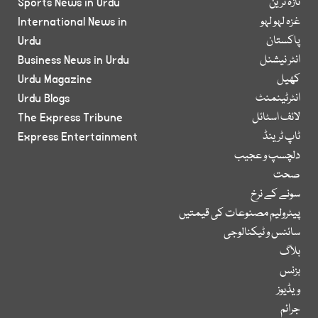
تازہ ترین
Sports News in Urdu
غزہ لہو لہو
International News in
پاکستان
Urdu
انٹر نیشنل
Business News in Urdu
کھیل
Urdu Magazine
انٹرٹینمنٹ
Urdu Blogs
لائف اسٹائل
The Express Tribune
ٹاپ ٹرینڈ
Express Entertainment
دلچسپ و عجیب
صحت
سونے کے نرخ
پیٹرولیم مصنوعات کی قیمتیں
سائنس و ٹیکنالوجی
بلاگ
بزنس
ویڈیوز
جرائم