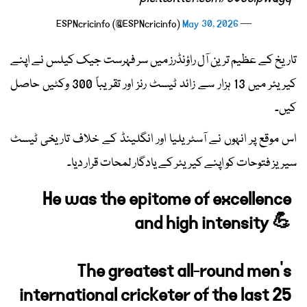
May 30, 2026
— ESPNcricinfo (@ESPNcricinfo)
تاریخ کے عظیم ترین آل راؤنڈرز میں سر فہرست جیک کیلس نے اپنے
کیریئر میں 13 ہزار سے زائد ٹیسٹ رنز اور تقریباً 300 وکٹیں حاصل
کیں۔
اس موقع پر انہوں نے آسٹریلیا اور انگلینڈ کے خلاف تاریخی ٹیسٹ
سیریز فتوحات کو اپنے کیریئر کے یادگار لمحات قرار دیا۔
He was the epitome of excellence
and high intensity 💪
The greatest all-round men's
international cricketer of the last 25