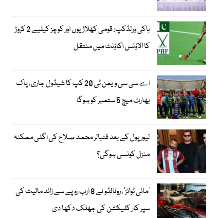
ہاکی ورلڈکپ: قومی کھلاڑیوں اور کوچز کیلیے 2 کروڑ
کا الاؤنس اکاؤنٹ میں منتقل
اے سی سی ویمن ٹی 20 کپ کا شیڈول جاری، پاک
بھارت میچ 5 ستمبر کو ہوگا
لیور پول کے بعد فٹبالر محمد صلاح کی اگلی ممکنہ
منزل کونسی ہوگی؟
’مائی ٹوائز‘، رونالڈو نے 8 ارب روپے سے زائد مالیت کی
سپر کار کلیکشن کی جھلک دکھا دی