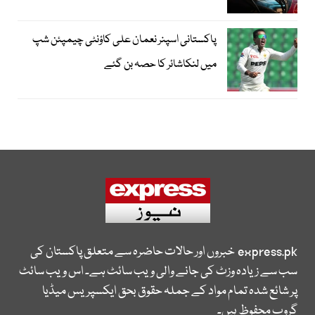
پاکستانی اسپنر نعمان علی کاؤنٹی چیمپئن شپ
میں لنکاشائر کا حصہ بن گئے
express.pk
خبروں اور حالات حاضرہ سے متعلق پاکستان کی
سب سے زیادہ وزٹ کی جانے والی ویب سائٹ ہے۔ اس ویب سائٹ
پر شائع شدہ تمام مواد کے جملہ حقوق بحق ایکسپریس میڈیا
گروپ محفوظ ہیں۔