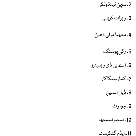
2۔ سچن ٹینڈولکر
3۔ ویرات کوہلی
4۔ متھیا مرلی دھرن
5۔ رکی پونٹنگ
6۔ اے بی ڈی ویلیئرز
7۔ کمار سنگاکارا
8۔ ڈیل اسٹین
9۔ جو روٹ
10۔ اسٹیو اسمتھ
11۔ ایڈم گلکرسٹ