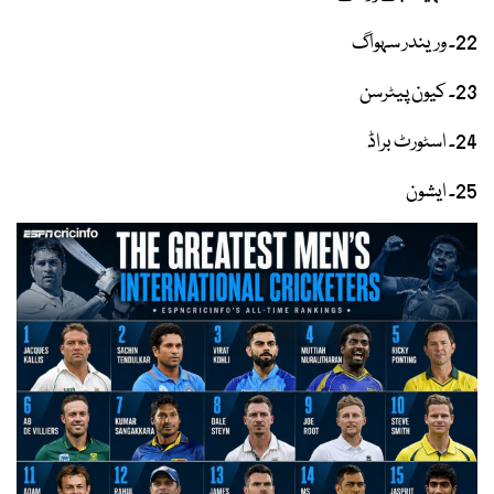
22۔ وریندر سہواگ
23۔ کیون پیٹرسن
24۔ اسٹورٹ براڈ
25۔ ایشون