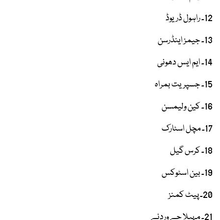
12۔ راہول ڈریوڈ
13۔ جیمز اینڈرسن
14۔ ایم ایس دھونی
15۔ جسپریت بمراہ
16۔ کین ولیمسن
17۔ مچل اسٹارک
18۔ کرس گیل
19۔ بین اسٹوکس
20۔ پیٹ کمنز
21۔ مہیلا جے وردنے