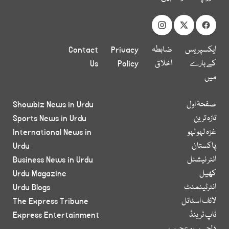
ایکسپریس
ضابطہ
Privacy
Contact
کے بارے
اخلاق
Policy
Us
میں
صفحۂ اول
Showbiz News in Urdu
تازہ ترین
Sports News in Urdu
غزہ لہو لہو
International News in
پاکستان
Urdu
انٹر نیشنل
Business News in Urdu
کھیل
Urdu Magazine
انٹرٹینمنٹ
Urdu Blogs
لائف اسٹائل
The Express Tribune
ٹاپ ٹرینڈ
Express Entertainment