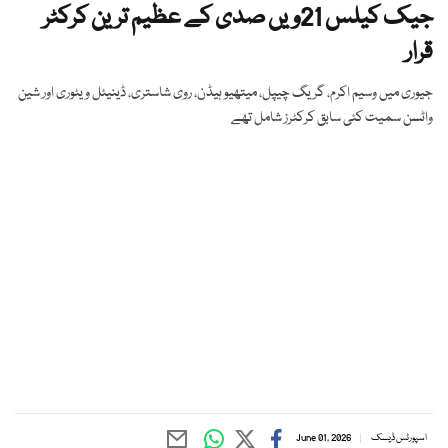
جیک کیلس 21ویں صدی کے عظیم ترین کرکٹر
قرار
جیوری میں وسیم اکرم، گریگ چیپل، میتھیو ہیڈن، روی شاستری، ڈینیئل ویٹوری اور شین
واٹسن سمیت کئی سابق کرکٹرز شامل تھے
اسپورٹس ڈیسک
June 01, 2026