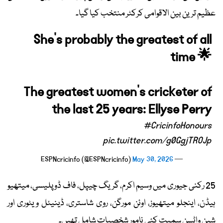
عظیم ترین بین الاقوامی کرکٹر منتخب کیا گیا۔
She's probably the greatest of all
time 🌟
The greatest women's cricketer of
the last 25 years: Ellyse Perry
#CricinfoHonours
pic.twitter.com/g0GgjTROJp
May 30, 2026
— ESPNcricinfo (@ESPNcricinfo)
25 رکنی جیوری میں وسیم اکرم، گریگ چیپل، فاف ڈو پلیسی، میتھیو
ہیڈن، اینجلو میتھیوز، اوئن مورگن، روی شاستری، ڈینیئل ویٹوری اور
شین واٹسن سمیت کئی نامور شخصیات شامل تھیں۔