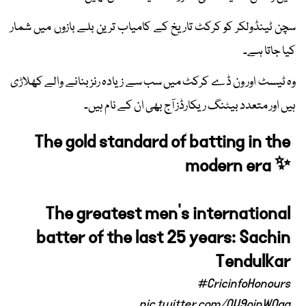
سچن ٹینڈولکر کو کرکٹ تاریخ کے کامیاب ترین بلے بازوں میں شمار
کیا جاتا ہے۔
وہ ٹیسٹ اور ون ڈے کرکٹ میں سب سے زیادہ رنز بنانے والے کھلاڑی
ہیں اور متعدد بیٹنگ ریکارڈز آج بھی ان کے نام ہیں۔
The gold standard of batting in the
modern era ✨
The greatest men's international
batter of the last 25 years: Sachin
Tendulkar
#CricinfoHonours
pic.twitter.com/OV9oipWQgq