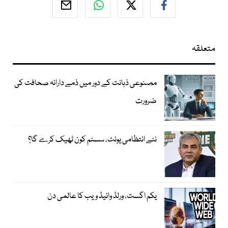
متعلقہ
مصنوعی ذہانت کے دور میں ذمے دارانہ صحافت کی
ضرورت
نئے انتظامی یونٹ، سسٹم کون ٹھیک کرے گا؟
یکم اگست، ورلڈ وائیڈ ویب کا عالمی دن