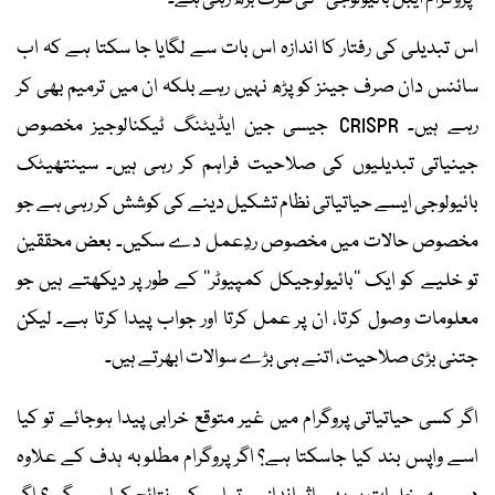
اس تبدیلی کی رفتار کا اندازہ اس بات سے لگایا جا سکتا ہے کہ اب
سائنس دان صرف جینز کو پڑھ نہیں رہے بلکہ ان میں ترمیم بھی کر
رہے ہیں۔ CRISPR جیسی جین ایڈیٹنگ ٹیکنالوجیز مخصوص
جینیاتی تبدیلیوں کی صلاحیت فراہم کر رہی ہیں۔ سینتھیٹک
بائیولوجی ایسے حیاتیاتی نظام تشکیل دینے کی کوشش کر رہی ہے جو
مخصوص حالات میں مخصوص ردِعمل دے سکیں۔ بعض محققین
تو خلیے کو ایک ’’بائیولوجیکل کمپیوٹر‘‘ کے طور پر دیکھتے ہیں جو
معلومات وصول کرتا، ان پر عمل کرتا اور جواب پیدا کرتا ہے۔ لیکن
جتنی بڑی صلاحیت، اتنے ہی بڑے سوالات ابھرتے ہیں۔
اگر کسی حیاتیاتی پروگرام میں غیر متوقع خرابی پیدا ہوجائے تو کیا
اسے واپس بند کیا جاسکتا ہے؟ اگر پروگرام مطلوبہ ہدف کے علاوہ