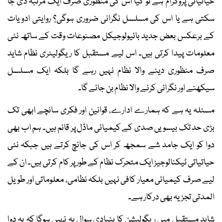
حیاتیاتی پروگرام ہے تو کیا اس کی منظوری صرف ایک مرتبہ دی جا
سکتی ہے یا اس کی مسلسل نگرانی ضروری ہوگی؟ روایتی ادویات
کے برعکس بعض جدید بائیولوجیکل مصنوعات وقت کے ساتھ نئی
معلومات پیدا کرتی ہیں۔ اس لیے مستقبل کا ریگولیٹری نظام شاید
صرف منظوری دینے والا نظام نہیں رہے گا بلکہ ایک مسلسل
سیکھنے اور نگرانی کرنے والا نظام بن جائے گا۔
مسئلہ یہ ہے کہ ہمارے ادارے، قوانین اور فکری سانچے ابھی تک
بڑی حد تک بیسویں صدی کے کیمیائی ماڈل پر قائم ہیں۔ ہم اب بھی
دوا کو ایک جامد شے سمجھ کر اس کی جانچ کرتے ہیں جبکہ نئی
حیاتیاتی ٹیکنالوجیز ایک متحرک نظام کے طور پر کام کرتی ہیں۔ ان کے
لیے صرف کیمیائی معیار کافی نہیں بلکہ نظامی، معلوماتی اور طویل
المدتی تجزیہ بھی درکار ہے۔
شاید مستقبل میں ریگولیشن کا بنیادی سوال یہ نہیں ہوگا کہ یہ دوا