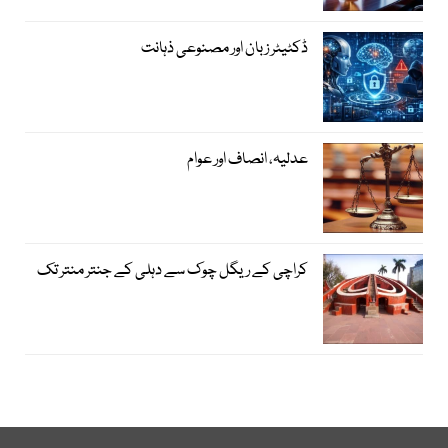
ڈکٹیٹر زبان اور مصنوعی ذہانت
عدلیہ، انصاف اور عوام
کراچی کے ریگل چوک سے دہلی کے جنتر منتر تک