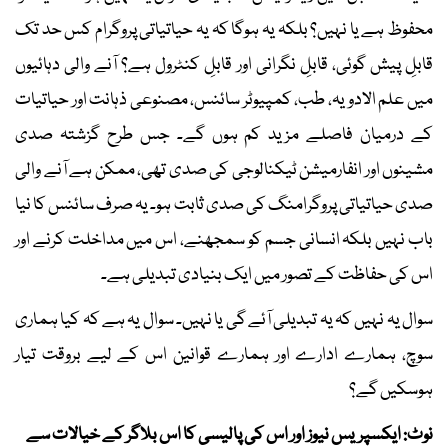
محفوظ ہے یا نہیں؟ بلکہ یہ ہوگا کہ یہ حیاتیاتی پروگرام کس حد تک
قابلِ پیش گوئی، قابلِ نگرانی اور قابلِ کنٹرول ہے؟ آنے والی دہائیوں
میں علم الادویہ، طب، کمپیوٹر سائنس، مصنوعی ذہانت اور حیاتیات
کے درمیان فاصلے مزید کم ہوں گے۔ جس طرح گزشتہ صدی
مشینوں اور انفارمیشن ٹیکنالوجی کی صدی تھی، ممکن ہے آنے والی
صدی حیاتیاتی پروگرامنگ کی صدی ثابت ہو۔ یہ صرف سائنس کا نیا
باب نہیں بلکہ انسانی جسم کو سمجھنے، اس میں مداخلت کرنے اور
اس کی حفاظت کے تصور میں ایک بنیادی تبدیلی ہے۔
سوال یہ نہیں کہ یہ تبدیلی آئے گی یا نہیں۔ سوال یہ ہے کہ کیا ہماری
سوچ، ہمارے ادارے اور ہمارے قوانین اس کے لیے بروقت تیار
ہوسکیں گے؟
نوٹ: ایکسپریس نیوز اور اس کی پالیسی کا اس بلاگر کے خیالات سے