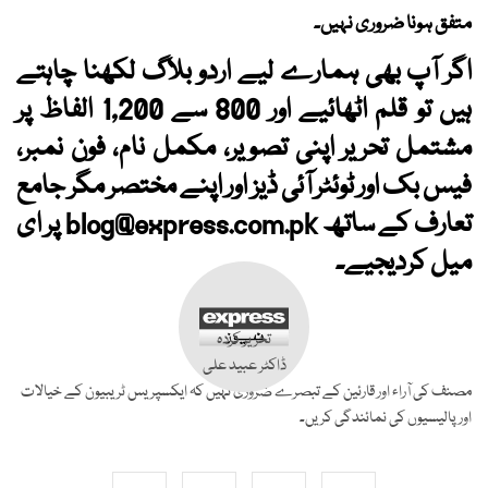
متفق ہونا ضروری نہیں۔
اگر آپ بھی ہمارے لیے اردو بلاگ لکھنا چاہتے
ہیں تو قلم اٹھائیے اور 800 سے 1,200 الفاظ پر
مشتمل تحریر اپنی تصویر، مکمل نام، فون نمبر،
فیس بک اور ٹوئٹر آئی ڈیز اور اپنے مختصر مگر جامع
تعارف کے ساتھ
blog@express.com.pk
پر ای
میل کردیجیے۔
تحریر کردہ
ڈاکٹر عبید علی
مصنف کی آراء اور قارئین کے تبصرے ضروری نہیں کہ ایکسپریس ٹریبیون کے خیالات
اور پالیسیوں کی نمائندگی کریں۔