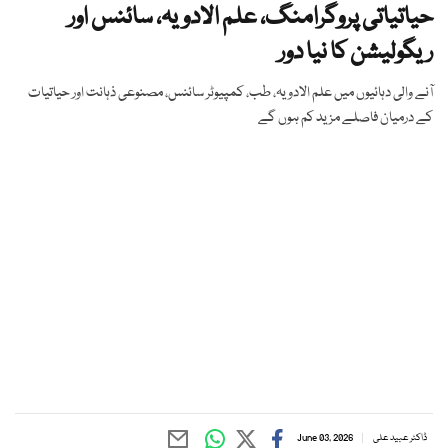
حیاتیاتی پروگرامنگ، علم الادویہ، سائنس اور
ریگولیشن کا نیا دور
آنے والی دہائیوں میں علم الادویہ، طب، کمپیوٹر سائنس، مصنوعی ذہانت اور حیاتیات
کے درمیان فاصلے مزید کم ہوں گے
ڈاکٹر عبید علی
June 03, 2026