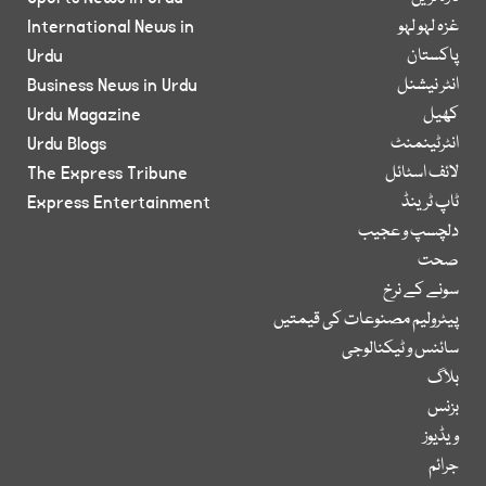
غزہ لہو لہو
International News in
پاکستان
Urdu
انٹر نیشنل
Business News in Urdu
کھیل
Urdu Magazine
انٹرٹینمنٹ
Urdu Blogs
لائف اسٹائل
The Express Tribune
ٹاپ ٹرینڈ
Express Entertainment
دلچسپ و عجیب
صحت
سونے کے نرخ
پیٹرولیم مصنوعات کی قیمتیں
سائنس و ٹیکنالوجی
بلاگ
بزنس
ویڈیوز
جرائم