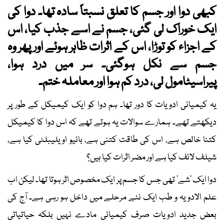
کبھی دوا اور جسم کا تعلق نسبتاً سادہ تھا۔ دوا کی
ایک خوراک لی گئی، جسم نے اسے جذب کیا، اس
کے اجزاء کو توڑا، اس کے اثرات ظاہر ہوئے اور پھر وہ
جسم سے نکل ہوگئی۔ سر میں درد ہوا،
پیراسیٹامول لی، درد کم ہوا اور معاملہ ختم۔
یہ کیمیائی ادویات کا دور تھا۔ ہم دوا کو ایک کیمیکل کے طور پر
دیکھتے تھے۔ ہمارے سوالات یہ ہوتے تھے کہ اس دوا کا کیمیکل
کتنا خالص ہے، اس کی طاقت کتنی ہے، بائیو اویلیبلٹی کیا ہے،
شیلف لائف کیا ہے اور مضر اثرات کیا ہیں؟
دوا ایک ’شے‘ تھی جس کا جسم پر ایک مخصوص اثر ہوتا تھا۔ لیکن اب
علم الادویہ و طب ایک نئے مرحلے میں داخل ہو رہی ہے۔ آج کی
بعض جدید ادویات صرف کیمیائی مادے نہیں بلکہ حیاتیاتی