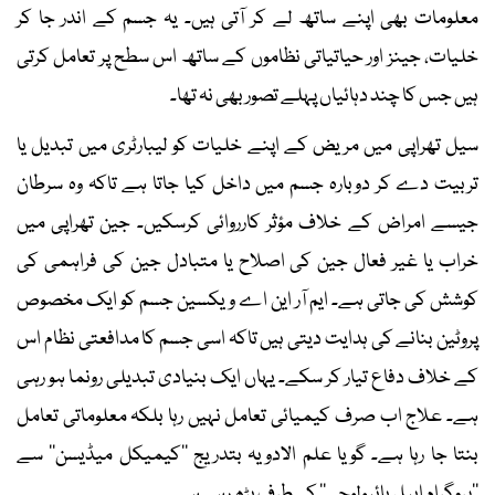
معلومات بھی اپنے ساتھ لے کر آتی ہیں۔ یہ جسم کے اندر جا کر
خلیات، جینز اور حیاتیاتی نظاموں کے ساتھ اس سطح پر تعامل کرتی
ہیں جس کا چند دہائیاں پہلے تصور بھی نہ تھا۔
سیل تھراپی میں مریض کے اپنے خلیات کو لیبارٹری میں تبدیل یا
تربیت دے کر دوبارہ جسم میں داخل کیا جاتا ہے تاکہ وہ سرطان
جیسے امراض کے خلاف مؤثر کارروائی کرسکیں۔ جین تھراپی میں
خراب یا غیر فعال جین کی اصلاح یا متبادل جین کی فراہمی کی
کوشش کی جاتی ہے۔ ایم آر این اے ویکسین جسم کو ایک مخصوص
پروٹین بنانے کی ہدایت دیتی ہیں تاکہ اسی جسم کا مدافعتی نظام اس
کے خلاف دفاع تیار کر سکے۔ یہاں ایک بنیادی تبدیلی رونما ہو رہی
ہے۔ علاج اب صرف کیمیائی تعامل نہیں رہا بلکہ معلوماتی تعامل
بنتا جا رہا ہے۔ گویا علم الادویہ بتدریج ’’کیمیکل میڈیسن‘‘ سے
’’پروگرام ایبل بائیولوجی‘‘ کی طرف بڑھ رہی ہے۔