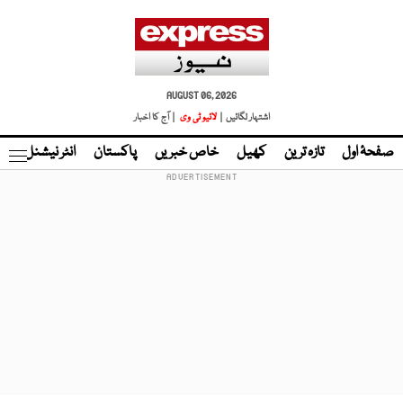
AUGUST 06, 2026
اشتہار لگائیں |
لائیو ٹی وی
| آج کا اخبار
صفحۂ اول
تازہ ترین
کھیل
خاص خبریں
پاکستان
انٹر نیشنل
ٹا