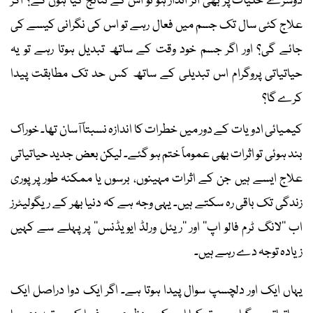
دوسرے خلیات پر بھی اثر انداز ہو تو اس کے نتائج کیا ہوں گے؟ اگر
علاج کئی سال تک جسم میں فعال رہے تو اس کی نگرانی کیسے کی
جائے گی؟ اور اگر جسم خود وقت کے ساتھ تبدیل ہوتا رہے تو یہ
حیاتیاتی پروگرام اس تبدیلی کے ساتھ کس حد تک مطابقت پیدا
کرے گا؟
کیمیائی ادویات کے دور میں خطرات کا اندازہ نسبتاً آسان تھا۔ خوراک
بند ہوئی تو اثرات بھی عموماً ختم ہو گئے۔ لیکن بعض جدید حیاتیاتی
علاج ایسے ہیں جن کے اثرات مہینوں، برسوں یا ممکنہ طور پر پوری
زندگی تک باقی رہ سکتے ہیں۔ یہی وجہ ہے کہ دنیا بھر کے ریگولیٹرز
اب ’’لانگ ٹرم فالو اپ‘‘ اور ’’ریئل ورلڈ ایویڈنس‘‘ پر پہلے سے کہیں
زیادہ توجہ دے رہے ہیں۔
یہاں ایک اور دلچسپ سوال پیدا ہوتا ہے۔ اگر ایک دوا دراصل ایک