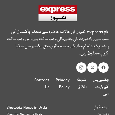
express.pk
خبروں اور حالات حاضرہ سے متعلق پاکستان کی
سب سے زیادہ وزٹ کی جانے والی ویب سائٹ ہے۔ اس ویب سائٹ
پر شائع شدہ تمام مواد کے جملہ حقوق بحق ایکسپریس میڈیا
گروپ محفوظ ہیں۔
ایکسپریس
ضابطہ
Privacy
Contact
کے بارے
اخلاق
Policy
Us
میں
صفحۂ اول
Showbiz News in Urdu
تازہ ترین
Sports News in Urdu