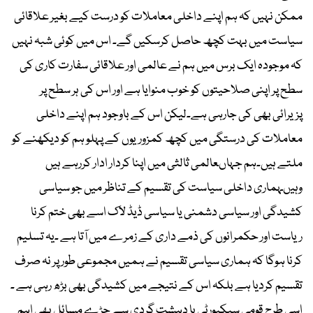
ممکن نہیں کہ ہم اپنے داخلی معاملات کو درست کیے بغیر علاقائی
سیاست میں بہت کچھ حاصل کرسکیں گے۔ اس میں کوئی شبہ نہیں
کہ موجودہ ایک برس میں ہم نے عالمی اور علاقائی سفارت کاری کی
سطح پر اپنی صلاحیتوں کو خوب منوایا ہے اور اس کی ہر سطح پر
پزیرائی بھی کی جارہی ہے۔لیکن اس کے باوجود ہم اپنے داخلی
معاملات کی درستگی میں کچھ کمزوریوں کے پہلو ہم کو دیکھنے کو
ملتے ہیں۔ہم جہاںعالمی ثالثی میں اپنا کردار ادار کررہے ہیں
وہیںہماری داخلی سیاست کی تقسیم کے تناظر میں جو سیاسی
کشیدگی اور سیاسی دشمنی یا سیاسی ڈیڈ لاک اسے بھی ختم کرنا
ریاست اور حکمرانوں کی ذمے داری کے زمرے میں آتا ہے ۔یہ تسلیم
کرنا ہوگا کہ ہماری سیاسی تقسیم نے ہمیں مجموعی طور پر نہ صرف
تقسیم کردیا ہے بلکہ اس کے نتیجے میں کشیدگی بھی بڑھ رہی ہے ۔
اسی طرح قومی سیکیورٹی یا دہشت گردی سے جڑے مسائل بھی اہم