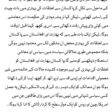
کے ماحول سے نکل کر پاکستان سے تعلقات کی بہتری میں بات چیت
کے راستے کھولیں ۔لیکن کیا نریندر مودی کی حکومت اس معاملے
میں کوئی بڑی پیش رفت دکھاتی ہے، اس پر کچھ کہنا قبل ازوقت
ہوگا ۔لیکن ایک بات طے ہے کہ بھارت اور افغانستان سے پاکستان
سے تعلقات کی بہتری محض ان ملکوں تک ہی محدود نہیں ہوگی
بلکہ مجموعی طور پر علاقائی سیاست میں سیاسی اور معاشی
استحکام دیکھنے کو ملے گا۔پا کستان،بھارت اور افغانستان کو
تعلقات کی بہتری کے لیے موجودہ کشیدہ حالات کے خاتمہ میں غیر
معمولی اقدامات اور اپنے قد سے اوپر اٹھ کر کچھ ایسا کرکے دکھانا
ہوگا جو ان ممالک کو ایک دوسرے کے قریب لاسکے ۔لیکن یہ عمل
کسی سیاسی تنہائی میں نہیں ہوگا اس میں بڑی طاقتوں جن میں
امریکا،چین اور روس کو ایک موثر سطح کا کردار ثالثی کا ادا کرنا ہوگا ۔