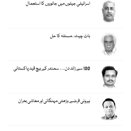
اسرائیلی جیلوں میں جانوروں کا استعمال
بات چیت ، مسئلہ کا حل
100 سے زائد دن… سمندر کے بیچ قید پاکستانی
بیرونی قرضے،بڑھتی مہنگائی اور معاشی بحران