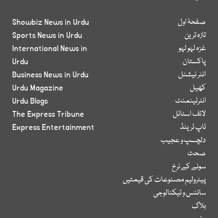
صفحۂ اول
Showbiz News in Urdu
تازہ ترین
Sports News in Urdu
غزہ لہو لہو
International News in
پاکستان
Urdu
انٹر نیشنل
Business News in Urdu
کھیل
Urdu Magazine
انٹرٹینمنٹ
Urdu Blogs
لائف اسٹائل
The Express Tribune
ٹاپ ٹرینڈ
Express Entertainment
دلچسپ و عجیب
صحت
سونے کے نرخ
پیٹرولیم مصنوعات کی قیمتیں
سائنس و ٹیکنالوجی
بلاگ