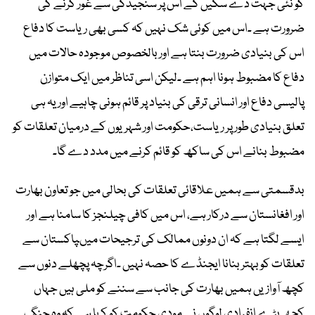
کو نئی جہت دے سکیں گے اس پر سنجیدگی سے غور کرنے کی
ضرورت ہے ۔اس میں کوئی شک نہیں کہ کسی بھی ریاست کا دفاع
اس کی بنیادی ضرورت بنتا ہے اور بالخصوص موجودہ حالات میں
دفاع کا مضبوط ہونا اہم ہے ۔لیکن اسی تناظر میں ایک متوازن
پالیسی دفاع اور انسانی ترقی کی بنیاد پر قائم ہونی چاہیے اور یہ ہی
تعلق بنیادی طور پر ریاست،حکومت اور شہریوں کے درمیان تعلقات کو
مضبوط بنانے اس کی ساکھ کو قائم کرنے میں مدد دے گا۔
بدقسمتی سے ہمیں علاقائی تعلقات کی بحالی میں جو تعاون بھارت
اور افغانستان سے درکار ہے، اس میں کافی چیلنجز کا سامنا ہے اور
ایسے لگتا ہے کہ ان دونوں ممالک کی ترجیحات میںپاکستان سے
تعلقات کو بہتر بنانا ایجنڈے کا حصہ نہیں ۔اگرچہ پچھلے دنوں سے
کچھ آوازیں ہمیں بھارت کی جانب سے سننے کو ملی ہیں جہاں
کچھ بڑے انفرادی لوگوں نے مودی حکومت کو کہا ہے کہ وہ جنگ