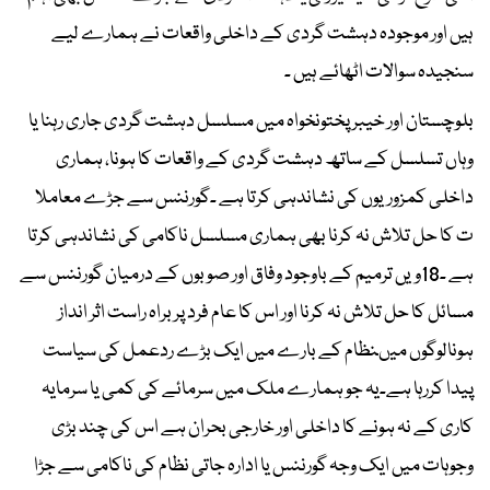
ہیں اور موجودہ دہشت گردی کے داخلی واقعات نے ہمارے لیے
سنجیدہ سوالات اٹھائے ہیں ۔
بلوچستان اور خیبر پختونخواہ میں مسلسل دہشت گردی جاری رہنا یا
وہاں تسلسل کے ساتھ دہشت گردی کے واقعات کا ہونا، ہماری
داخلی کمزوریوں کی نشاندہی کرتا ہے ۔گورننس سے جڑے معاملا
ت کا حل تلاش نہ کرنا بھی ہماری مسلسل ناکامی کی نشاندہی کرتا
ہے ۔18ویں ترمیم کے باوجود وفاق اور صوبوں کے درمیان گورننس سے
مسائل کا حل تلاش نہ کرنا اور اس کا عام فرد پر براہ راست اثر انداز
ہونالوگوں میںنظام کے بارے میں ایک بڑے ردعمل کی سیاست
پیدا کررہا ہے۔یہ جو ہمارے ملک میں سرمائے کی کمی یا سرمایہ
کاری کے نہ ہونے کا داخلی اور خارجی بحران ہے اس کی چند بڑی
وجوہات میں ایک وجہ گورننس یا ادارہ جاتی نظام کی ناکامی سے جڑا