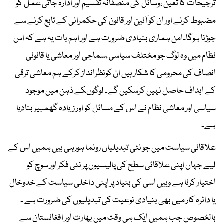
ترجیحات کا تعین ،وسائل کی منصفانہ تقسیم اور ادارہ جاتی عمل کو
مضبوط کرنے اور ان کو آئین اور قانون کی حکمرانی کے تابع کرنے سے
جوڑنا ہوگا۔امن ہماری بنیادی ضرورت ہے اور اہم بات یہ ہے کہ اس
نظام میں وہ لوگ جو مختلف سیاسی ،سماجی اور معاشی یا قانونی
انصاف کی محرومی کا شکار ہیں ان کونظرانداز کرکے ہم معاشی ترقی
کے اہداف حاصل نہیں کرسکیں گے۔ لوگوںکے ذہن میں موجود
سیاسی اور معاشی نظام نے اس کے مسائل کو اور زیادہ گھمبیر بنادیا
ہے۔
علاقائی سیاست میں جو نئی تبدیلیاں رونما ہورہی ہیں ہمیں اس کے
لیے جہاں اپنی علاقائی سطح کی پالیسیوں پر نئی فکر اور سوچ کو
اختیار کرنا ہے وہیں اسی کی بنیاد پر اپنی داخلی سیاست کے خدوخال
یا دائرہ کار میں بھی بنیادی نوعیت کی تبدیلیوں کی ضرورت ہے ۔
بالخصوص جب ہمیں ایک ہی وقت میں بھارت اور افغانستان سے