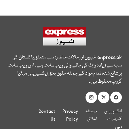
express.pk
خبروں اور حالات حاضرہ سے متعلق پاکستان کی
سب سے زیادہ وزٹ کی جانے والی ویب سائٹ ہے۔ اس ویب سائٹ
پر شائع شدہ تمام مواد کے جملہ حقوق بحق ایکسپریس میڈیا
گروپ محفوظ ہیں۔
ایکسپریس
ضابطہ
Privacy
Contact
کے بارے
اخلاق
Policy
Us
میں