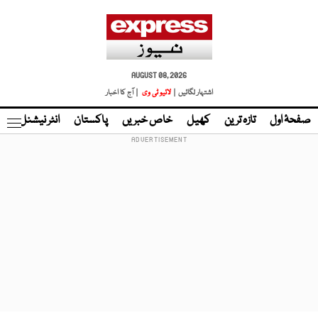
AUGUST 08, 2026
اشتہار لگائیں |
لائیو ٹی وی
| آج کا اخبار
صفحۂ اول
تازہ ترین
کھیل
خاص خبریں
پاکستان
انٹر نیشنل
ٹا