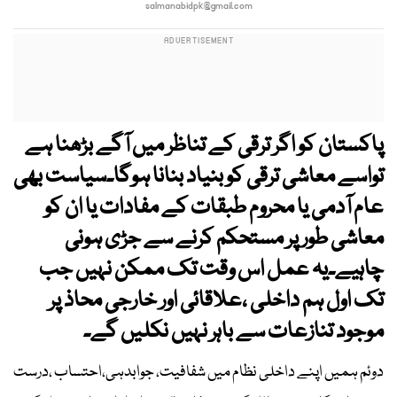
salmanabidpk@gmail.com
پاکستان کو اگر ترقی کے تناظر میں آگے بڑھنا ہے
تواسے معاشی ترقی کو بنیاد بنانا ہوگا۔سیاست بھی
عام آدمی یا محروم طبقات کے مفادات یا ان کو
معاشی طور پر مستحکم کرنے سے جڑی ہونی
چاہیے۔یہ عمل اس وقت تک ممکن نہیں جب
تک اول ہم داخلی ،علاقائی اور خارجی محاذ پر
موجود تنازعات سے باہر نہیں نکلیں گے۔
دوئم ہمیں اپنے داخلی نظام میں شفافیت، جوابدہی،احتساب ،درست