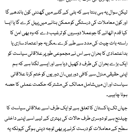
لیکن سوال یہ ہی بنتا ہے کہ بلی کے گلے میں گھنٹی کون باندھے گا
اور کون معاملات کی درستگی کو ممکن بنانے میں پہل کرے گا یا ایسا
کیا قدم اٹھائے گا جوعملا دوسروں کو ترغیب دے کہ وہ بھی امن کا
راستہ بات چیت کی مدد سے طے کرے ۔مگر یہ جو اعتماد سازی یا
بداعتمادی کا بحران ہے اس نے مجموعی طور پر علاقائی سیاست کو
ایک بڑے بحران کی طرف دکھیل دیا ہے اور ایسے لگتا ہے کہ ہم
اپنی حقیقی منزل سے کافی دور ہیں۔ان دوریوں کو ختم کرنا علاقائی
سیاست اور ان میںشامل ممالک کی مشترکہ حکمت عملی کا حصہ
ہونا چاہیے۔
جہاں تک پاکستان کا تعلق ہے تو ایک طرف اسے علاقائی سیاست کا
چیلنج ہے تو دوسری طرف حالات کی بہتری کے لیے اسے اپنے داخلی
سطح کے معاملات کو درست کرنے پر بھی توجہ دینی ہوگی کیونکہ یہ