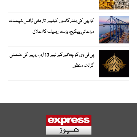
کراچی کی بندرگاہوں کیلیے تاریخی ٹرانس شپمنٹ
مراعاتی پیکیج، بڑے ریلیف کا اعلان
پی ٹی وی کو چلانے کے لیے 13 ارب روپے کی ضمنی
گرانٹ منظور