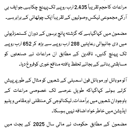
مراعات کاحجم تقریباً 2,435 ارب روپے تک پہنچ چکاہے،جو ایف بی
آرکی مجموعی ٹیکس وصولیوں کے تقریباً ایک چوتھائی کے برابر ہے۔
مضمون میں کہاگیاہے کہ گزشتہ پانچ برسوں کے دوران کسٹمزڈیوٹی
میں دی جانیوالی رعایتیں 288 ارب روپے سے بڑھ کر 652 ارب روپے
تک پہنچ گئیں۔ ناقدین کے مطابق ان مراعات نے صنعتوں کو
مسابقتی بنانے کے بجائے تحفظ یافتہ منافع خوری کوفروغ دیا۔
آٹو موبائل اور موبائل فون اسمبلی کے شعبوں کو مثال کے طور پر پیش
کرتے ہوئے کہاگیاکہ طویل عرصے تک خصوصی مراعات کے
باوجودان شعبوں میں برآمدات، ٹیکنالوجی کی منتقلی اورمقامی ویلیو
ایڈیشن میں خاطر خواہ اضافہ نہیں ہوسکا۔
مضمون کے مطابق حکومت نے مالی سال 2025 کے بجٹ میں