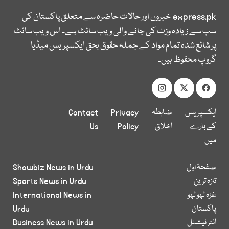
express.pk
خبروں اور حالات حاضرہ سے متعلق پاکستان کی
سب سے زیادہ وزٹ کی جانے والی ویب سائٹ ہے۔ اس ویب سائٹ
پر شائع شدہ تمام مواد کے جملہ حقوق بحق ایکسپریس میڈیا
گروپ محفوظ ہیں۔
ایکسپریس
ضابطہ
Privacy
Contact
کے بارے
اخلاق
Policy
Us
میں
صفحۂ اول
Showbiz News in Urdu
تازہ ترین
Sports News in Urdu
غزہ لہو لہو
International News in
پاکستان
Urdu
انٹر نیشنل
Business News in Urdu