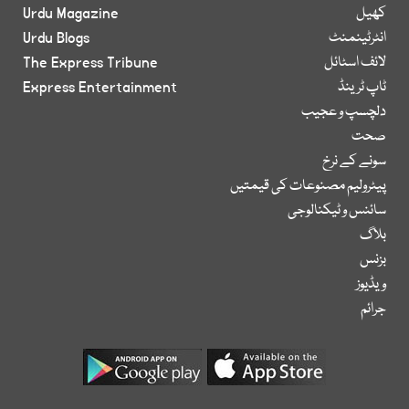
کھیل
Urdu Magazine
انٹرٹینمنٹ
Urdu Blogs
لائف اسٹائل
The Express Tribune
ٹاپ ٹرینڈ
Express Entertainment
دلچسپ و عجیب
صحت
سونے کے نرخ
پیٹرولیم مصنوعات کی قیمتیں
سائنس و ٹیکنالوجی
بلاگ
بزنس
ویڈیوز
جرائم