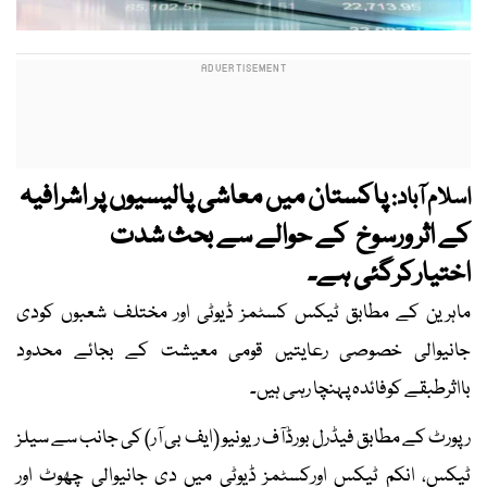
پاکستان میں معاشی پالیسیوں پر اشرافیہ
اسلام آباد:
کے اثر ورسوخ کے حوالے سے بحث شدت
اختیارکرگئی ہے۔
ماہرین کے مطابق ٹیکس کسٹمز ڈیوٹی اور مختلف شعبوں کودی
جانیوالی خصوصی رعایتیں قومی معیشت کے بجائے محدود
بااثرطبقے کوفائدہ پہنچا رہی ہیں۔
رپورٹ کے مطابق فیڈرل بورڈآف ریونیو (ایف بی آر) کی جانب سے سیلز
ٹیکس، انکم ٹیکس اورکسٹمز ڈیوٹی میں دی جانیوالی چھوٹ اور