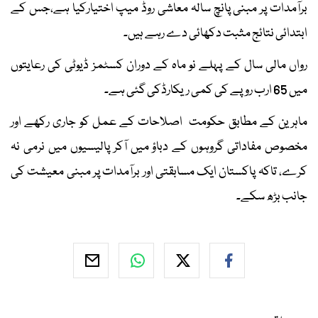
برآمدات پر مبنی پانچ سالہ معاشی روڈ میپ اختیارکیا ہے،جس کے
ابتدائی نتائج مثبت دکھائی دے رہے ہیں۔
رواں مالی سال کے پہلے نو ماہ کے دوران کسٹمز ڈیوٹی کی رعایتوں
میں 65 ارب روپے کی کمی ریکارڈکی گئی ہے۔
ماہرین کے مطابق حکومت اصلاحات کے عمل کو جاری رکھے اور
مخصوص مفاداتی گروہوں کے دباؤ میں آکر پالیسیوں میں نرمی نہ
کرے، تاکہ پاکستان ایک مسابقتی اور برآمدات پر مبنی معیشت کی
جانب بڑھ سکے۔