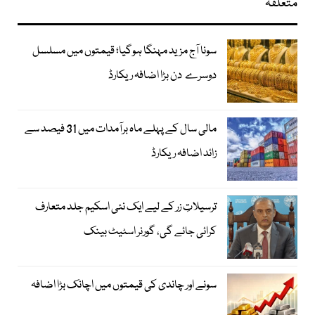
متعلقہ
سونا آج مزید مہنگا ہوگیا؛ قیمتوں میں مسلسل
دوسرے دن بڑا اضافہ ریکارڈ
مالی سال کے پہلے ماہ برآمدات میں 31 فیصد سے
زائد اضافہ ریکارڈ
ترسیلاتِ زر کے لیے ایک نئی اسکیم جلد متعارف
کرائی جائے گی، گورنر اسٹیٹ بینک
سونے اور چاندی کی قیمتوں میں اچانک بڑا اضافہ