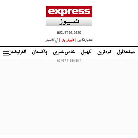
AUGUST 06, 2026
اشتہار لگائیں |
لائیو ٹی وی
| آج کا اخبار
صفحۂ اول
تازہ ترین
کھیل
خاص خبریں
پاکستان
انٹر نیشنل
ٹا