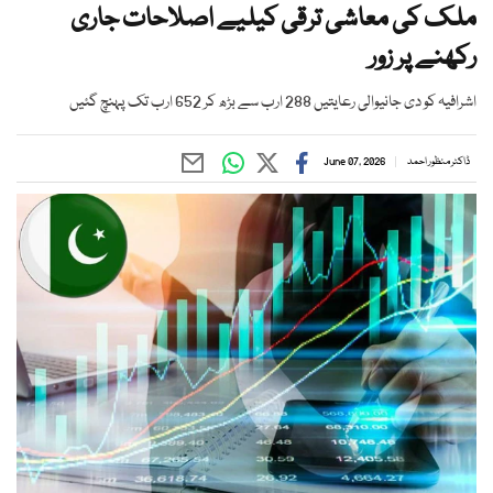
ملک کی معاشی ترقی کیلیے اصلاحات جاری
رکھنے پر زور
اشرافیہ کو دی جانیوالی رعایتیں 288 ارب سے بڑھ کر 652 ارب تک پہنچ گئیں
ڈاکٹر منظور احمد
June 07, 2026