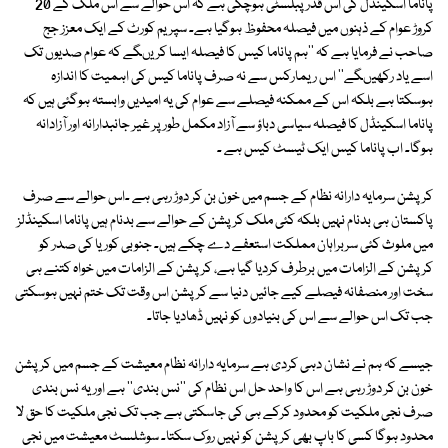
پاناما اسکینڈل کی اس قدر پبلسٹی ہوچکی ہے کہ اس حوالے سے اس ملک کے 20
کروڑ عوام کے ذہنوں میں فیصلہ محفوظ ہوگیا ہے۔ سپریم کورٹ کے ایک معزز جج
صاحب نے فرمایا ہے کہ ''ہم پاناما کیس کا فیصلہ ایسا کریںگے کہ عوام صدیوں تک
اسے یاد رکھیںگے'' اس ریمارکس سے نہ صرف پاناما کیس کی اہمیت کا اندازہ
ہوسکتا ہے بلکہ اس کے ممکنہ فیصلے سے عوام کی یہ امیدیں وابستہ ہوگئی ہیں کہ
پاناما اسکینڈل کا فیصلہ سیاسی دباؤ سے آزاد مکمل طور پر غیر جانبدارانہ اور آزادانہ
ہوگا۔ اب پاناما کیس ایک ٹیسٹ کیس ہے ۔
کرپشن سرمایہ دارانہ نظام کے جسم میں خون بن کر دوڑ رہی ہے ۔اس حوالے سے صرف
پاکستان ہی بدنام نہیں بلکہ کئی ملک کرپشن کے حوالے سے بدنام ہیں پاناما اسکینڈلز
میں ملوث کئی سربراہان مملکت استعفے دے چکے ہیں۔ جنوبی کوریا کی صدر کو
کرپشن کے الزامات میں برطرف کردیا گیا ہے، کرپشن کے الزامات میں خواہ کتنے ہی
سخت اور منصفانہ فیصلے کیے جائیں دنیا سے کرپشن اس وقت تک ختم نہیں ہوسکتی
جب تک اس حوالے سے اس کی بنیادوں کو نہیں ڈھادیا جاتا۔
جیسے کہ ہم نے نشان دہی کردی ہے سرمایہ دارانہ نظام معیشت کے جسم میں کرپشن
خون بن کر دوڑ رہی ہے اس کا واحد حل اس نظام کی ''نس بندی'' ہے اور یہ نس بندی
صرف نجی ملکیت کو محدود کرکے ہی کی جاسکتی ہے جب تک نجی ملکیت کا حق لا
محدود ہوگا کسی کا باپ بھی کرپشن کو نہیں روک سکتا۔ سوشلسٹ معیشت میں نجی