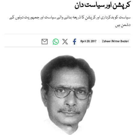
کرپشن اور سیاست دان
سیاست کو بدکرداری اور کرپشن کا ذریعہ بنانے والے سیاست اور جمہوریت دونوں کے
دشمن ہیں
April 20, 2017
Zaheer Akhter Bedari