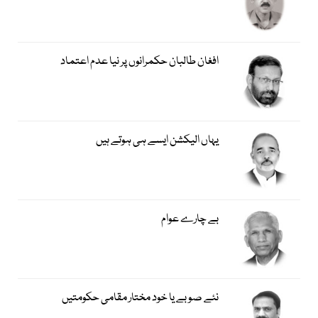
افغان طالبان حکمرانوں پر نیا عدم اعتماد
یہاں الیکشن ایسے ہی ہوتے ہیں
بے چارے عوام
نئے صوبے یا خود مختار مقامی حکومتیں