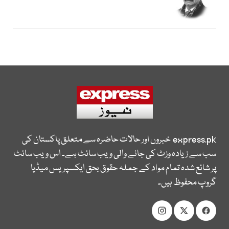
express.pk
خبروں اور حالات حاضرہ سے متعلق پاکستان کی
سب سے زیادہ وزٹ کی جانے والی ویب سائٹ ہے۔ اس ویب سائٹ
پر شائع شدہ تمام مواد کے جملہ حقوق بحق ایکسپریس میڈیا
گروپ محفوظ ہیں۔