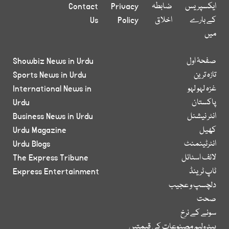
ایکسپریس
ضابطہ
Privacy
Contact
کے بارے
اخلاق
Policy
Us
میں
صفحۂ اول
Showbiz News in Urdu
تازہ ترین
Sports News in Urdu
غزہ لہو لہو
International News in
پاکستان
Urdu
انٹر نیشنل
Business News in Urdu
کھیل
Urdu Magazine
انٹرٹینمنٹ
Urdu Blogs
لائف اسٹائل
The Express Tribune
ٹاپ ٹرینڈ
Express Entertainment
دلچسپ و عجیب
صحت
سونے کے نرخ
پیٹرولیم مصنوعات کی قیمتیں