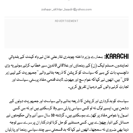
zaheer_akhter_beedri@yahoo.com
KARACHI:
ہمارے وزیر داخلہ چوہدری نثار علی خان نے واہ کینٹ کے بلدیاتی
نمایندوں، مسلم لیگ (ن) کے رہنماؤں اور علاقائی قائدین سے خطاب کرتے ہوئے یہ بڑی
دلچسپ بات کی ہے کہ سیاست کو کرپشن کا ذریعہ بتانے والے ''جمہوریت کے لیے زہر
قاتل'' ہیں، انھوں نے کہاکہ عوام سچ اور جھوٹ، ثابت قدمی، مفاد پرستی، سیاست اور
تجارت کرنے والوں کے درمیان تفریق کریں۔
سیاست کو بدکرداری اور کرپشن کا ذریعہ بنانے والے سیاست اور جمہوریت دونوں کے
دشمن ہیں۔ ایسے لوگ نہ تو کسی سیاسی پارٹی سے وفا کرسکتے ہیں اور نہ ہی کسی
اصول یا عوامی مفاد پر کھڑے ہوسکتے ہیں۔ گزشتہ 10 سال سے آنے والی حکومتوں نے
مسائل کے انبار چھوڑے ہیں، کسی مسئلے کو حل کرنا تو درکنار ان پر سرے سے توجہ
دینا بھی ضروری نہ سمجھا۔ انھوں نے کہاکہ بد قسمتی سے چند سیاسی رہنما اور پارٹیاں