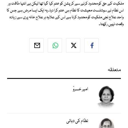
ملکیت کے حق کو محدود کرنے سے کرپشن کو ختم کیا گیا تھا لیکن بے انتہا طاقت ور
اس نظام نے سوشلسٹ معیشت کا نظام ہی ختم کرا دیا۔ یہ ایک ایسا مرض ہے جس کا
واحد علاج نجی ملکیت کو محدود کرنا ہے اس کے علاوہ ہر علاج خانہ پری سے زیادہ
وقعت نہیں رکھتا۔
متعلقہ
امیر خسروؒ
نظام کی دہائی