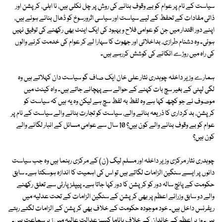
سیاست کے نام پر عوام کو بے وقوف بنانے کی روش پر چل نکلی ہیں، نا اہلی، کرپشن اور
ذاتی مفادات کے تحفظ کے لیے سیاست اور سیاسی اثرورسوخ کو ڈھال بنائے ہوئے ہیں،
اپنے دور اقتدار میں جن کو عوامی فلاح و بہبود کی ایک اینٹ بھی رکھنے کی توفیق نہیں
ہوئی۔ وہ دشنام طرازی، بداخلاتی اور جھوٹ کا سہارا لے کر عوام کی خدمت کرنے والوں
کی راہ میں روڑے اٹکانے کی کوشش کررہے ہیں۔
ہمارے وزیر داخلہ چوہدری نثار علی خان ایک صاف گو سیاست دان کہلاتے ہیں وہ
لگی لپٹی کے بغیر سچ بات کہنے کے حوالے سے پہچانے جاتے ہیں۔ واہ کینٹ میں
موصوف نے جو کچھ کہا ہے وہ لفظ بہ لفظ سچ ہے لیکن وہ یہ ہیں کہ سیاست کو
کرپشن، بد کرداری کا ذریعہ بنانے والے، سیاست کو تجارت بنانے والے سیاست کے نام پر
عوام کو بے وقوف بنانے والے کون ہیں؟ 10 سال سے عوامی مسائل کے انبار لگانے والے
کون ہیں؟
چوہدری نثار مرکزی وزیر داخلہ اور مسلم لیگ (ن) کے مرکزی رہنما ہیں وہ جب سیاست
دانوں پر ایسے سنگین الزامات لگاتے ہیں تو اس کی اہمیت کا اندازہ ہوسکتا ہے۔ سابق
حکومت کے پانچ سالہ دور کو کرپشن کا دور کہا جاتا ہے۔ پیپلزپارٹی سے تعلق رکھنے
والے دو سابق وزرائے اعظم پر بھی کرپشن کے سنگین الزامات کے تحت عدلیہ میں
ریفرنس داخل ہیں۔ خود موجودہ حکومت کے خلاف بھی کرپشن کے الزامات لگتے رہتے
ہیں۔ وزیر اعظم کے خاندان کے خلاف پاناما کیسز عدالت عالیہ میں زیر سماعت ہیں۔