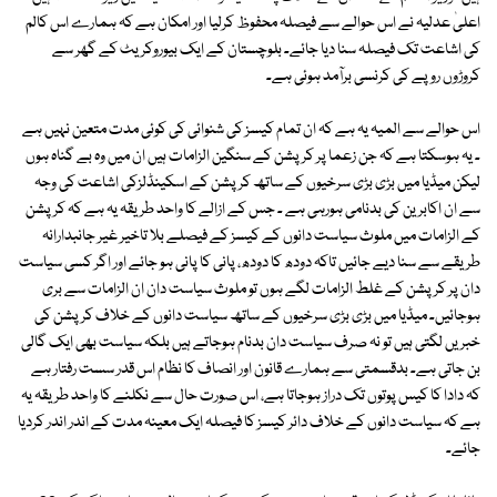
اعلیٰ عدلیہ نے اس حوالے سے فیصلہ محفوظ کرلیا اور امکان ہے کہ ہمارے اس کالم
کی اشاعت تک فیصلہ سنا دیا جائے۔ بلوچستان کے ایک بیوروکریٹ کے گھر سے
کروڑوں روپے کی کرنسی برآمد ہوئی ہے۔
اس حوالے سے المیہ یہ ہے کہ ان تمام کیسز کی شنوائی کی کوئی مدت متعین نہیں ہے
۔ یہ ہوسکتا ہے کہ جن زعما پر کرپشن کے سنگین الزامات ہیں ان میں وہ بے گناہ ہوں
لیکن میڈیا میں بڑی بڑی سرخیوں کے ساتھ کرپشن کے اسکینڈلزکی اشاعت کی وجہ
سے ان اکابرین کی بدنامی ہورہی ہے ۔ جس کے ازالے کا واحد طریقہ یہ ہے کہ کرپشن
کے الزامات میں ملوث سیاست دانوں کے کیسز کے فیصلے بلا تاخیر غیر جانبدارانہ
طریقے سے سنا دیے جائیں تاکہ دودھ کا دودھ، پانی کا پانی ہو جائے اور اگر کسی سیاست
دان پر کرپشن کے غلط الزامات لگے ہوں تو ملوث سیاست دان ان الزامات سے بری
ہوجائیں۔ میڈیا میں بڑی بڑی سرخیوں کے ساتھ سیاست دانوں کے خلاف کرپشن کی
خبریں لگتی ہیں تو نہ صرف سیاست دان بدنام ہوجاتے ہیں بلکہ سیاست بھی ایک گالی
بن جاتی ہے۔ بدقسمتی سے ہمارے قانون اور انصاف کا نظام اس قدر سست رفتار ہے
کہ دادا کا کیس پوتوں تک دراز ہوجاتا ہے، اس صورت حال سے نکلنے کا واحد طریقہ یہ
ہے کہ سیاست دانوں کے خلاف دائر کیسز کا فیصلہ ایک معینہ مدت کے اندر اندر کردیا
جائے۔