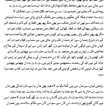
میں افطارکیا کرتے تھے، اب حال یہ ہے مسجد کے امام صاحب کے گھر افطاری مسجد
سے جاتی ہے اور وہ بھی مختلف فوڈ فرنچائزکی۔ ماشا اللہ اب مساجد میں بڑے بڑے
پیمانے پر کام ہوتے ہیں خوبصورت اے سی مساجد، 20 رمضان سے اعتکاف کا
زبردست اہتمام بلکہ کئی جگہوں پر پہلے سے بکنگ کروانی پڑتی ہے، زبردست ڈونیشن
باہر ممالک سے بھی اور اندرون ملک سے بھی، مگر پھر بھی افطاری کے ٹائم ہر مسجد کے
باہر سیکڑوں بھوکے قطار در قطار کھانے کے انتظار میں موجود بے حساب زکوٰۃ و خیرات
مگر پھر بھی ننگے پاؤں بچے، پھٹے پرانے کپڑوں میں ملبوس خواتین تقریباً تمام مساجد
کے باہر شروع رمضان سے آخر رمضان تک پائی جاتی ہیں، بے حساب زکوٰۃ و خیرات آخر
کہاں جاتی ہے، لوگوں کے دل نہایت مہربان، گھر کے راشن سے لے کر اسپتال کے علاج و
معالجے تک ہر لیول پر چیریٹی موجود، بڑے کاروباری حضرات سے چھوٹے روزگار والے
تک کھلے دل اور کھلے ہاتھ کے لوگ، کہ اس ماہ رمضان کی ہر نیکی کو اپنے اور اپنے اہل
خانہ کے لیے اللہ کی رحمت سمجھتے ہوئے کرتے ہیں۔ بڑے بڑے دل چھوٹے چھوٹے
گھر صاف نیتیں کہ ہر شخص کو اپنی قبر میں خود جانا ہے اور اپنا حساب کتاب خود دینا
ہے۔
روایتیں تیزی سے بدل رہی ہیں،گناہ وثواب کا معیار بھی بدل رہا ہے، طرز زندگی بھی بدل
رہا ہے، اب حال یہ ہے کہ جو جتنا بڑا دھوکے باز وہ اتنا زیادہ اسمارٹ، جو جتنا زیادہ
دولت مند وہ اتنا زیادہ عزت دار، بڑی بڑی گاڑیاں، بڑے بڑے گھرگویا عزت کا معیار، اسی
لیے گالی گلوچ بھی برداشت، اس کان سے سنو اس کان سے نکالو، سلامت رہیں عمران