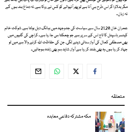
کوتاہیوں کو دھونے کی کوشش بھی کرتا ہے، دلوں کے حال تو صرف اللہ پاک ہی جانتا ہے
مگر بدلاؤ اگر اس طرح ہی آنا ہے تو پھر آنیوالے کو کس نے روکا ہے، نہ دماغ بند ہوں گے
نہ زبان۔
عمران خان 21,20 سال سے سیاست کی جدوجہد میں ببانگ دہل بولتا ہے، شوکت خانم
کینسر ہاسپٹل کا تاج اس کے سر پر ہے جو چمکتا ہی جا رہا ہے۔ کراچی کی گلیوں میں
بھی مصطفیٰ کمال کی آواز سنائی دینے لگی، جن کی حفاظت اللہ کرنے والا ہے میں تو
جہاد کر رہا ہوں وہ بھی بلند کر رہا ہے آواز، شاید ہم بھی زندہ ہوجائیں۔
متعلقہ
مکہ مشترکہ دفاعی معاہدہ