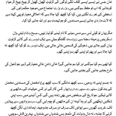
خان جس نے ایسے ایسے کلف لگے لوگوں کے کرتوت کھول کھول کر چیخ چیخ کر عوام
کو بتائے کہ اب تو حفظ ہوگئے ہیں۔ بڑے بڑے اجتماع میں موجود حکمرانوں کے
استعفیٰ کے نعرے لگتے ہیں، کیا کیا کچھ کہا جاتا ہے کہ اخلاقی معیار تو یہی کہتا ہے
کہ لات مار دی جائے ایسے مسندوں کو جو تہمت ہو، اور اللہ جانے کیا کیا۔
مگر یہاں تو کوئی ٹس سے مس ہونے کا نام لینے کو تیار نہیں۔ صبح و شام ٹیلی وژن
اسکرینوں پر میلہ سجتا ہے، زبردست گفتگو ہوتی ہے ایک دوسرے کے کالے کرتوت
بیان کیے جاتے ہیں، دھوکے کی قسمیں بتائی جاتی ہیں، ایک دوسرے کو کیا کیا کچھ نہ
کہا جاتا ہے اور پھر تم اپنے گھر ہم اپنے گھر۔
کیا تھے ہم کیا ہوگئے اور کیا ہو جائیں گے؟ خالی دامن خالی معیارکے ڈبے جو ڈھول کی
طرح بجتے جائیں گے بجتے جائیں گے۔
نہ جسم اپنے نہ روحیں، سب کچھ مانگے کا سب کچھ پرایا مخمل کی مسندیں، مخمل
کے بندکورز، سنہرے سنہرے در و دیوار، کس کام کے اور کس حیثیت کے۔ ماتھے پر
کالے ٹیکے، جو تاریخ کے صفحوں میں بھی زندہ رہیں گے، کس آئینے میں سب اپنی
شکلیں دیکھیں گے اور وہ آئینہ ان کے ماتھوں کو چوم لیں گے۔ سرسبز وادیوں سے پہاڑوں
تک، غریب گھروں سے ایوانوں تک صرف اور صرف جدوجہد، ایمانداری، لگن کچھ
کرنے کا جذبہ۔ نہ مال ودولت کی طمع، بس بلندیاں ہی بلندیاں، بہترین قابل سوچیں،