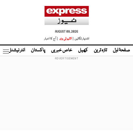
AUGUST 09, 2026
اشتہار لگائیں |
لائیو ٹی وی
| آج کا اخبار
صفحۂ اول
تازہ ترین
کھیل
خاص خبریں
پاکستان
انٹر نیشنل
ٹا