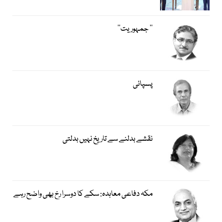
’’ جمہوریت‘‘
پسپائی
نقشے بدلنے سے تاریخ نہیں بدلتی
مکہ دفاعی معاہدہ: سکے کا دوسرا رخ بھی واضح رہے