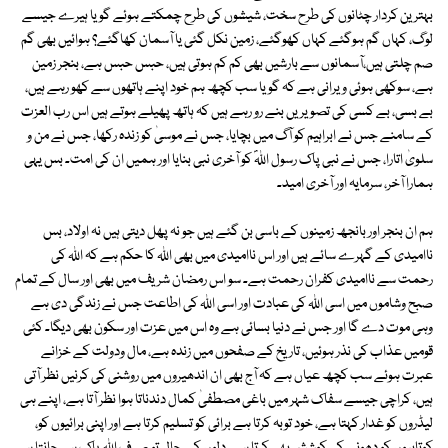
بہترین کردار چٹانوں کی طرح سخت، شیشوں کی طرح چمکتے ہوئے گویا ہیرے جیسے
لوگ، کہاں گم ہوگئے کہاں کھوگئے، زمین نکل گئی یا آسمان کھاگئے؟ ہوائیں بھی گم
صم چلتی ہیں،آسمانوں سے بارشیں بھی کم کم ہوتی ہیں، حبس حبس ہے، بنجر زمین
ہے، سوکھی ہوئی ویرانی ہے کہ گویا سب کچھ ہم خود اپنے ہاتھوں سے کھو رہے ہیں،
بے بسی، بے کسی کی تصویریں بنے رو رہے ہیں کہ ہاتھ پھیلے ہوتے ہیں اس رب العزت
کے سامنے جس نے ابراہیم کو آگ میں بچایا، جس نے موسیٰ کو زندہ رکھا، جس نے من و
سلویٰ اتارا، جس نے نبی پاک رسول اللہؐ کو آخری نبی بنایا اور ہمیں ان کی امت۔ بس یہی
ہمارا آخر، سرمایہ اور آخری امید۔
ہم ان بنجر اور بانجھ زمینوں کے باسی بن گئے ہیں جو نہ پھل دیتی ہیں نہ اولاد، بس
ناامیدی کے گہرے سائے ہیں اور اس ناامیدی میں بھی اللہ کا حکم ہے کہ اللہ کی
رحمت سے ناامیدی کفران رحمت ہے۔ سو اس رمضان شریف میں بھی اور سال کے تمام
صبح وشاموں میں اسی اللہ کی عبادت اور اسی اللہ کی اطاعت جس نے زندگی دی ہے
وہی موت دے گا اور جس نے دنیا بسائی ہے وہ اس میں عزت اور سکون بھی دیگا۔ کئی
قومیں عذاب کی نذر ہوئیں، تاریخ کے صفحوں میں زندہ ہے، مال ودولت کے خزانے
عبرت ہوئے سب کچھ عیاں ہے کہ آج بھی ان اندھیروں میں روشنی کی کرنیں نظر آتی
ہیں، کراچی جیسے سفاک شہر میں باغی مصطفیٰ کمال دندناتا ہوا نظر آتا ہے، اپنے ہی
لیڈروں کو غدار کہتا ہے، خود توبہ کرتا ہے برائی کو تسلیم کرتا ہے اور اپنی برائیوں کو،