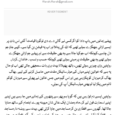
ffarah.ffarah@gmail.com
پہلے زمانوں میں باپ دادا کو اگرکسی نے گالی دے دی توگویا قیامت آگئی اس بات پر
ایسے لڑائی جھگڑے ہوتے تھے کہ اللہ کی پناہ! اور اب یہ فیشن بن گیا ہے۔ کہے جاؤ جو
دل چاہے۔کیونکہ اب جوکہا جاتا ہے وہ بھی حقیقت ہے اور پہلے جو لڑائی جھگڑے
ہوتے تھے وہ بھی حقیقت پر مبنی ہوتے تھے کیونکہ حسب و نسب ، خاندان ،کردار،
روایتیں بڑی چیزیں ہوتی تھیں۔ ہاتھ پھیلانا بہت بری بات سمجھی جاتی تھی اب تو حال
یہ ہے کہ خواتین اپنے میاں کے موٹر سائیکل مفت میں حاصل کرنے کے لیے ، بھاگ
بھاگ کر میزبان کو پکڑرہی ہیں اور اس گیم میں جس خاتون نے پھرتی سے میزبان کوکم
ٹائم میں پکڑ لیا لو بھئی موٹرسائیکل آپ کی ہوئی۔
روایتیں ایسے دم توڑ رہی ہیں کہ گویا ہم پھر سے پتھروں کے زمانے میں جا رہے ہیں اپنے
اپنے اسمارٹ فون لے کر۔ ماہ رمضان ایک عالی شان مہینہ پورے اہتمام کے ساتھ منایا
جاتا تھا، گھروں سے افطاری بن کر مساجد میں جایا کرتی تھی، بہت سے روضہ دار مساجد