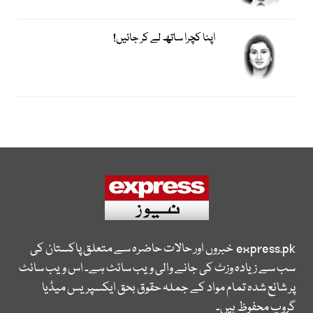
اپنا کچرا ساتھ لے کر جائیں!
express.pk
خبروں اور حالات حاضرہ سے متعلق پاکستان کی
سب سے زیادہ وزٹ کی جانے والی ویب سائٹ ہے۔ اس ویب سائٹ
پر شائع شدہ تمام مواد کے جملہ حقوق بحق ایکسپریس میڈیا
گروپ محفوظ ہیں۔