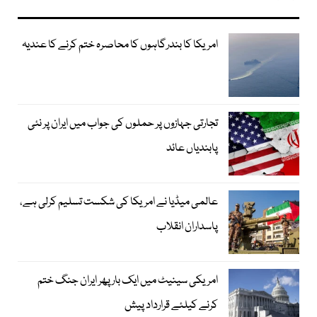
امریکا کا بندرگاہوں کا محاصرہ ختم کرنے کا عندیہ
تجارتی جہازوں پر حملوں کی جواب میں ایران پر نئی
پابندیاں عائد
عالمی میڈیا نے امریکا کی شکست تسلیم کرلی ہے،
پاسداران انقلاب
امریکی سینیٹ میں ایک بار پھر ایران جنگ ختم
کرنے کیلئے قرارداد پیش