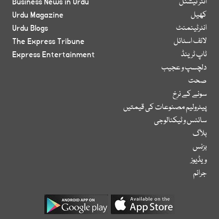
انٹر نیشنل
Business News in Urdu
کھیل
Urdu Magazine
انٹرٹینمنٹ
Urdu Blogs
لائف اسٹائل
The Express Tribune
ٹاپ ٹرینڈ
Express Entertainment
دلچسپ و عجیب
صحت
سونے کے نرخ
پیٹرولیم مصنوعات کی قیمتیں
سائنس و ٹیکنالوجی
بلاگ
بزنس
ویڈیوز
جرائم