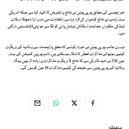
خبر ایجنسی کے مطابق یورپی یونین نے نتائج پر تشویش کا اظہار کیا ہے جبکہ امریکی
صدر ٹرمپ نے نتائج کوحیران کن قرار دیا ہے۔ انتخابات میں دوسرا بڑا دھچکا اسکاٹ
لینڈکی حکمراں جماعت اسکاٹش نیشنل پارٹی کو لگا ہے جو اپنی21نشستیں ہارگئی
ہے۔
دوسری جانب یورپی یونین نے خبردارکیاہے کہ معلق پارلیمنٹ سے برطانیہ کے بریگزٹ
کیلیے ہونیوالے مذاکرات تعطل کا شکار ہوسکتے ہیں۔ تاہم یورپین کمیشن کے صدر
جین کلاڈ نے امید ظاہرکی ہے کہ نتائج کا بریگزٹ مذاکرات پر زیادہ اثر نہیں ہوگا۔
برطانیہ کے یورپی یونین سے علیحدگی کیلیے مذاکرات 19 جون کو ہوں گے۔
متعلقہ