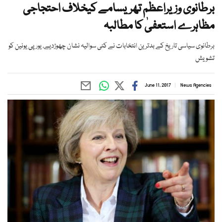
برطانوی وزیراعظم تھریسامے کیخلاف احتجاجی
مظاہرے استعفیٰ کا مطالبہ
برطانوی سیاسی تاریخ کے بدترین انتخابات نے کئی سوالیہ نشان چھوڑدیے، یورپی یونین کو
تشویش
June 11, 2017
News Agencies