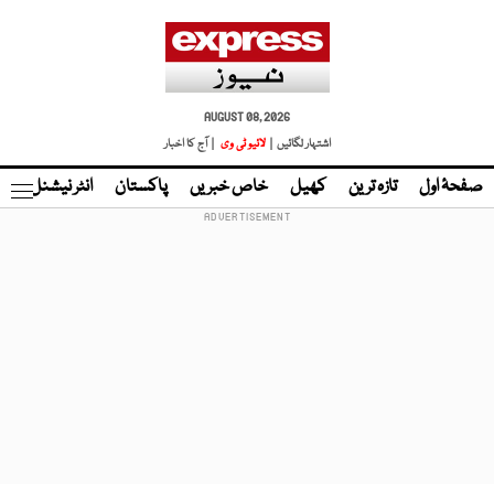
AUGUST 08, 2026
اشتہار لگائیں |
لائیو ٹی وی
| آج کا اخبار
صفحۂ اول
تازہ ترین
کھیل
خاص خبریں
پاکستان
انٹر نیشنل
ٹا