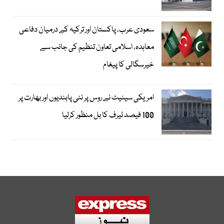
سعودی عرب، پاکستان اور ترکیہ کے درمیان دفاعی
معاہدہ، اسلامی تعاون تنظیم کی جانب سے
خیرسگالی کا پیغام
امریکی سینیٹ نے روس پر نئی پابندیوں اور بھارت پر
100 فیصد ٹیرف کا بل منظور کرلیا