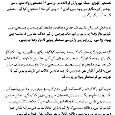
نشستیں کھودیں جبکہ لیبرپارٹی کو فائدہ ہوا اور اسے 30 نشستیں زیادہ ملیں۔ خبر
ایجنسی کے مطابق اسی وجہ سے وکٹری ڈے پران کے خلاف احتجاج کیا گیا، استعفے
کے مطالبے کیے گئے۔
غیرملکی خبررساں ادارے کے مطابق برطانوی وزیراعظم تھریسامے پر مستعفی ہونے
کیلیے دباؤ بڑھتا جارہاہے اور اب ملک بھرمیں ان کے خلاف مظاہروں کا سلسلہ بھی
پھوٹ پڑا ہے۔ ان پر اپنی ہی پارٹی سے مستعفی ہونے کا دباؤ بڑھتا جارہاہے۔
گزشتہ روز ان کی رہائش گاہ کے سامنے مظاہرہ کیاگیا، سیکڑوں مظاہرین نے پلے کارڈاٹھا
رکھے تھے اورمیگا فون کے ذریعے نعرے بازی کی گئی۔ مظاہرین کا کہناہے کہ انتخابات
کے بعد اب وزیراعظم کو اپنے عہدے سے مستعفی ہوجانا چاہیے، دوسری طرف میڈیا
میں یہ قیاس آرائیاں بھی جاری ہیںکہ چند ماہ میں حالات اس کروٹ بیٹھیں گے کہ
تھریسامے کو مستعفی ہونا ہی پڑے گا۔
تجزیہ کاروں کا کہنا ہے کہ ممکنہ طور پر لندن کے سابق میئربورس جانسن برطانیہ کے
اگلے وزیراعظم ہوںگے۔ لیبر پارٹی انتخابات میں اپنی اچھی کارکردگی پر جشن منارہی
ہے، جیرمی کوربن نے کہا ہے کہ وہ اتحادیوںکے ساتھ مل کر حکومت تشکیل دینے
کیلیے تیارہیں۔ برطانوی سیاسی تاریخ کے بدترین انتخابات نے کئی سوالیہ نشان چھوڑ
دیے ہیں اور یورپی یونین سے برطانوی انخلا پر بھی سوالیہ نشان کھڑا ہوگیا ہے۔