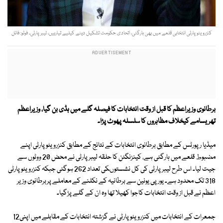
کنزرویٹوپارٹی انتخابی قلعے میں بھی ہارگئی، اتحادی حکومت تشکیل دینے کیلیے تیارہیں، لیبرپارٹی۔ فوٹو: فائل
برطانوی وزیراعظم کا قبل از وقت انتخابات کا فیصلہ گلے میں ہڈی بن گیا، وزیراعظم
تھریسامے کیخلاف مظاہروں کا سلسلہ پھوٹ پڑا۔
میڈیا رپورٹس کے مطابق برطانوی انتخابات کے نتائج کے مطابق کنزرویٹو پارٹی اپنے
مضبوط قلعے میں ہارگئی ہے، کینزنگٹن کا حلقہ لیبر پارٹی نے محض 20 ووٹوں سے
جیت لیا۔ اس طرح لیبر پارٹی کی کل نشستوںکی تعداد 262 ہوگئی جبکہ کنزرویٹوپارٹی
318 تک محدود ہے۔ یورپی یونین سے برطانیہ کے نکلنے کے معاملے پربرطانوی وزیر
اعظم نے قبل از وقت انتخابات کاجوا کھیلا تھا وہ ان کے گلے پڑگیا۔
جمعرات کے انتخابات میں کنزرویٹو پارٹی نے گزشتہ انتخابات کے مقابلے میں اپنی12