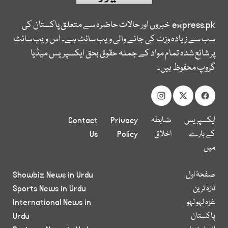
express.pk
خبروں اور حالات حاضرہ سے متعلق پاکستان کی
سب سے زیادہ وزٹ کی جانے والی ویب سائٹ ہے۔ اس ویب سائٹ
پر شائع شدہ تمام مواد کے جملہ حقوق بحق ایکسپریس میڈیا
گروپ محفوظ ہیں۔
ایکسپریس
ضابطہ
Privacy
Contact
کے بارے
اخلاق
Policy
Us
میں
صفحۂ اول
Showbiz News in Urdu
تازہ ترین
Sports News in Urdu
غزہ لہو لہو
International News in
پاکستان
Urdu