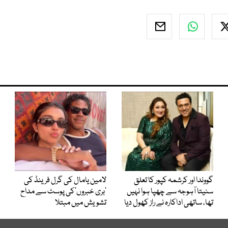
گووندا اور کرشمہ کپور کا تعلق
لامین یامال کی گرل فرینڈ کی
سنیتا آہوجہ سے چھپا ہوا نہیں
’بری خبروں‘کی پوسٹ سے مداح
تھا، ساتھی اداکارہ نے راز کھول دیا
تشویش میں مبتلا