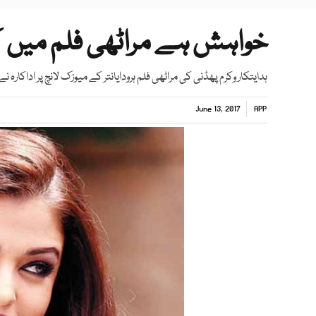
خواہش ہے مراٹھی فلم میں کام
ہدایتکار وکرم پھڈنی کی مراٹھی فلم ہرودایانتر کے میوزک لانچ پر اداکارہ ن
June 13, 2017
APP