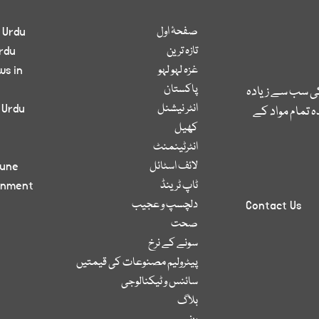
صفحۂ اول
 Urdu
تازہ ترین
rdu
غزہ لہو لہو
ws in
پاکستان
کی سب سے زیادہ
انٹر نیشنل
 Urdu
 تمام مواد کے
کھیل
انٹرٹینمنٹ
لائف اسٹائل
bune
ٹاپ ٹرینڈ
inment
دلچسپ و عجیب
Contact Us
صحت
سونے کے نرخ
پیٹرولیم مصنوعات کی قیمتیں
سائنس و ٹیکنالوجی
بلاگ