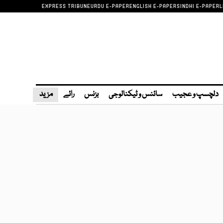
EXPRESS TRIBUNE
URDU E-PAPER
ENGLISH E-PAPER
SINDHI E-PAPER
L
دلچسپ و عجیب
سائنس و ٹیکنالوجی
بزنس
رائے
مزید