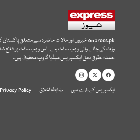
express.pk
خبروں اور حالات حاضرہ سے متعلق پاکستان 
وزٹ کی جانے والی ویب سائٹ ہے۔ اس ویب سائٹ پر شائع شدہ
جملہ حقوق بحق ایکسپریس میڈیا گروپ محفوظ ہیں۔
ایکسپریس کے بارے میں
ضابطہ اخلاق
Privacy Policy