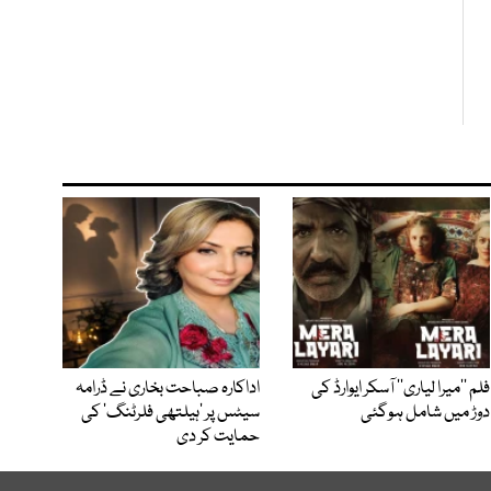
فلم ’’میرا لیاری‘‘ آسکر ایوارڈ کی
اداکارہ صباحت بخاری نے ڈرامہ
دوڑ میں شامل ہوگئی
سیٹس پر ’ہیلتھی فلرٹنگ‘ کی
حمایت کر دی