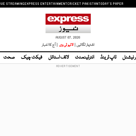
IVE STREAMING
EXPRESS ENTERTAINMENT
CRICKET PAKISTAN
TODAY'S PAPER
AUGUST 07, 2026
اشتہار لگائیں |
لائیو ٹی وی
| آج کا اخبار
ر نیشنل
ٹاپ ٹرینڈ
انٹرٹینمنٹ
لائف اسٹائل
فیکٹ چیک
صحت