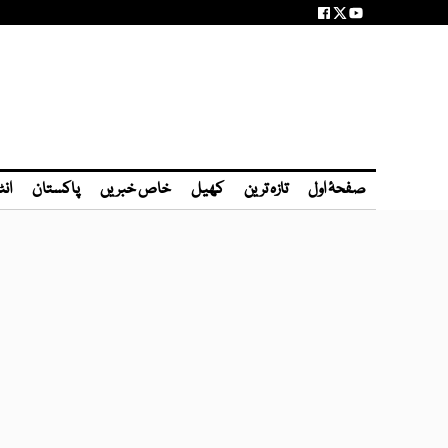
صفحۂ اول
تازہ ترین
کھیل
خاص خبریں
پاکستان
انٹ