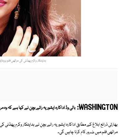
ہدایتکار وکرم پھڈنی کی مراٹھی فلم ہرودایا
WASHINGTON:
بالی وڈ اداکارہ ایشوریہ رائے بچن نے کہا ہے کہ وہ م
بھارتی ذرائع ابلاغ کے مطابق اداکارہ ایشوریہ رائے بچن نے ہدایتکار وکرم پھڈنی کی
مراٹھی فلم میں ضرور کام کرنا چاہیں گی۔