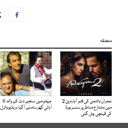
متعلقہ
عمران ہاشمی کی فلم ’آوارہ پن 2‘
جہلم میں سنجے دت کے والد کا
میں متنازع مناظر پر سنسر بورڈ
آبائی گھر سامنے آگیا، ویڈیو وائرل
کی قینچی چل گئی