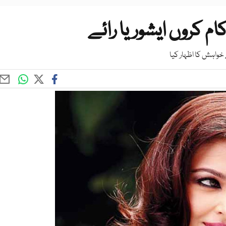
 کروں ایشوریا رائے
ے خواہش کا اظہار کیا