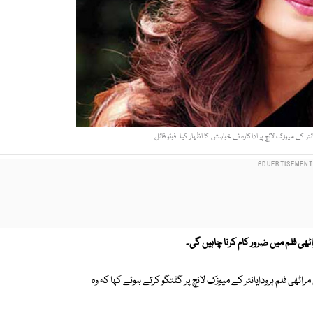
نتر کے میوزک لانچ پر اداکارہ نے خواہش کا اظہار کیا۔ فوٹو فائل
راٹھی فلم میں ضرور کام کرنا چاہیں گی۔
 مراٹھی فلم ہرودایانتر کے میوزک لانچ پر گفتگو کرتے ہوئے کہا کہ وہ