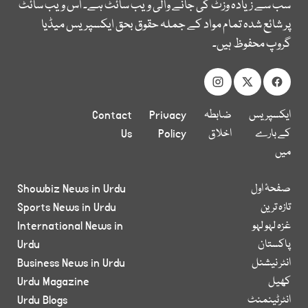
سب سے زیادہ وزٹ کی جانے والی ویب سائٹ ہے۔ اس ویب سائٹ
پر شائع شدہ تمام مواد کے جملہ حقوق بحق ایکسپریس میڈیا
گروپ محفوظ ہیں۔
ایکسپریس
ضابطہ
Privacy
Contact
کے بارے
اخلاق
Policy
Us
میں
صفحۂ اول
Showbiz News in Urdu
تازہ ترین
Sports News in Urdu
غزہ لہو لہو
International News in
پاکستان
Urdu
انٹر نیشنل
Business News in Urdu
کھیل
Urdu Magazine
انٹرٹینمنٹ
Urdu Blogs