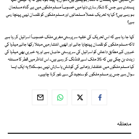
اس مذہبی انتہا پسندی کا شکار ہوچکے ہیں۔ سوال یہ پیدا ہوتا ہے کہ یہ کیسی انتہا
پسندی ہے جس کا شکار ساری دنیا میں خصوصاً مسلم ملکوں میں بے گناہ مسلمان
ہو رہے ہیں؟ کیا یہ تحریک عملاً مسلمانوں اور مسلم ملکوں کو نقصان نہیں پہنچا رہی
ہے؟
کہا جا رہا ہے کہ اس تحریک کی خفیہ سرپرستی مغربی ملک خصوصاً اسرائیل کر رہا ہے
تاکہ مسلم ملکوں کو نقصان پہنچایا جائے اور انھیں انتشار میں مبتلا رکھا جائے میڈیا کی
خبروں کے مطابق داعش کو اسرائیل کی سرپرستی حاصل ہے اور یہ خبریں بھی میڈیا کی
زینت بن چکی ہیں کہ 35 ملک اسے فنڈنگ کر رہے ہیں۔ اس تناظر میں قطر کا مسئلہ
کیا مسلم ملکوں میں خلفشار بڑھانے کی کوشش یا سازش نہیں ہوسکتا؟ یہ ایک ایسا
سوال ہے جس پر مسلم ملکوں کو سنجیدگی سے غور کرنا چاہیے۔
متعلقہ