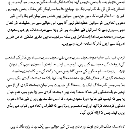
ایٹمی ہتھیار بنانا یا ایٹمی ہتھیار رکھنا بلاشبہ ایک ایسا سنگین جرم ہے جو کرہ ارض پر
انسانی زندگی کی بقا کے لیے ایک بڑا چیلنج بنا ہوا ہے لیکن کئی ملک ایٹمی ہتھیاروں
کے بڑے ذخائرکے مالک ہیں جن میں اسرائیل بھی شامل ہے لیکن امریکا یا اس کے
مغربی اتحادیوں کو اسرائیل خطرہ نظر نہیں آتا ہے۔ اس حوالے سے اس حقیقت کی نشان
دہی ضروری ہے کہ اسرائیل کے خطرے ہی کی وجہ سے عرب ملک جن میں سعودی
عرب اور متحدہ عرب امارات شامل ہیں بلکہ سر فہرست ہیں مغربی ملکوں خاص طور پر
امریکا سے اربوں ڈالر کا اسلحہ خرید رہے ہیں۔
ٹرمپ نے اپنے حالیہ دورۂ سعودی عرب میں بھی سعودی عرب سے اربوں ڈالر کے اسلحے
کی فروخت کے معاہدے کیے ہیں۔ ٹرمپ نے اپنے حالیہ دورۂ سعودی عرب کے دوران
50 سے زیادہ مسلم ملکوں کی جس کانفرنس میں شرکت کی اس کا بنیادی مقصد
دہشت گردی کے خلاف ایک بڑا متحدہ محاذ بنانا تھا بلاشبہ دہشت گردی ایک ایسی
بلا ہے جس کے خلاف ایک بڑے محاذ کی ضرورت ہے لیکن دہشت گردی کی آڑ میں
اپنے حریف ملکوں کے خلاف محاذ بنانا بھی دہشت گردی سے بڑا جرم ہے۔ عام خیال
یہ ہے کہ ٹرمپ کے حالیہ دورۂ سعودی عرب کا اصل مقصد بھی ایران کے خلاف عرب
ملکوں کو متحد کرنا تھا اور ایسا محسوس ہوتا ہے کہ قطر اس اتحاد میں کباب میں ہڈی
بن رہا تھا۔ جس کا ازالہ کردیا گیا۔
57 مسلم ملک افرادی قوت اور مادی وسائل کے حوالے سے ایک بہت بڑی طاقت ہیں