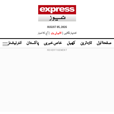
AUGUST 05, 2026
اشتہار لگائیں |
لائیو ٹی وی
| آج کا اخبار
صفحۂ اول
تازہ ترین
کھیل
خاص خبریں
پاکستان
انٹر نیشنل
ٹا