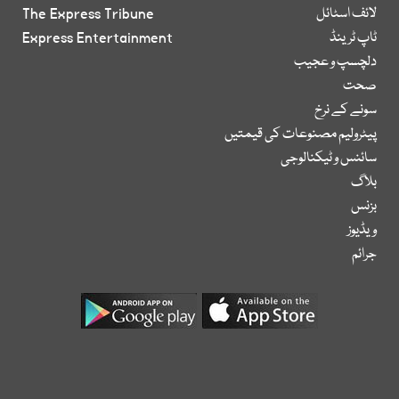
لائف اسٹائل
The Express Tribune
ٹاپ ٹرینڈ
Express Entertainment
دلچسپ و عجیب
صحت
سونے کے نرخ
پیٹرولیم مصنوعات کی قیمتیں
سائنس و ٹیکنالوجی
بلاگ
بزنس
ویڈیوز
جرائم