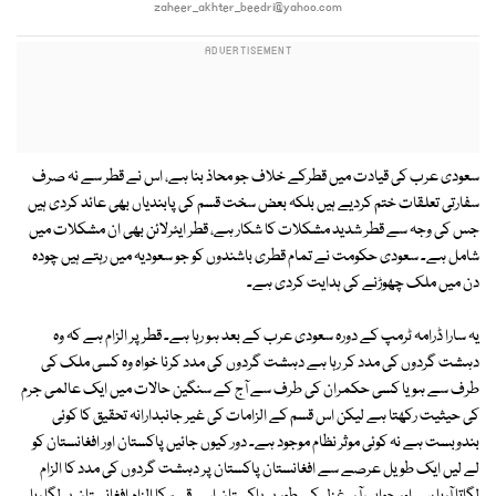
zaheer_akhter_beedri@yahoo.com
سعودی عرب کی قیادت میں قطرکے خلاف جو محاذ بنا ہے، اس نے قطر سے نہ صرف
سفارتی تعلقات ختم کردیے ہیں بلکہ بعض سخت قسم کی پابندیاں بھی عائد کردی ہیں
جس کی وجہ سے قطر شدید مشکلات کا شکار ہے، قطر ایئرلائن بھی ان مشکلات میں
شامل ہے۔ سعودی حکومت نے تمام قطری باشندوں کو جو سعودیہ میں رہتے ہیں چودہ
دن میں ملک چھوڑنے کی ہدایت کردی ہے۔
یہ سارا ڈرامہ ٹرمپ کے دورہ سعودی عرب کے بعد ہو رہا ہے۔ قطر پر الزام ہے کہ وہ
دہشت گردوں کی مدد کر رہا ہے دہشت گردوں کی مدد کرنا خواہ وہ کسی ملک کی
طرف سے ہو یا کسی حکمران کی طرف سے آج کے سنگین حالات میں ایک عالمی جرم
کی حیثیت رکھتا ہے لیکن اس قسم کے الزامات کی غیر جانبدارانہ تحقیق کا کوئی
بندوبست ہے نہ کوئی موثر نظام موجود ہے۔ دور کیوں جائیں پاکستان اور افغانستان کو
لے لیں ایک طویل عرصے سے افغانستان پاکستان پر دہشت گردوں کی مدد کا الزام