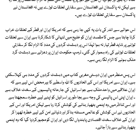
لگاتا آرہا ہے اور جواب آں غزل کے طور پر پاکستان اسی قسم کا الزام افغانستان پر لگا رہا
ہے لیکن نہ پاکستان نے افغانستان سے سفارتی تعلقات توڑے ہیں نہ افغانستان نے
پاکستان سے سفارتی تعلقات توڑے ہیں۔
اس حوالے سے اندر کی بات یہ کہی جا رہی ہے کہ امریکا ایران اور قطر کے تعلقات خراب
کرنا چاہتا ہے جس کا مقصد ایران کو خلیج میں تنہائی کا شکارکرنا ہے ایران سے تعلقات
توڑنے پر شاید قطر تیار نہ ہوا لہٰذا اس پر دہشت گردوں کی مدد کا الزام لگا کر سفارتی
تعلقات توڑنے کی راہ ہموار کی گئی۔ ٹرمپ حکومت ایران پر دھڑلے سے دہشت گرد
ملک ہونے کا الزام لگا رہی ہے۔
اس پس منظر میں ایران دوستی مغربی کتاب میں دہشت گردوں کی مدد ہی کہلاسکتی
ہے۔ ایران سے امریکا اور اس کے اتحادیوں کا اللہ واسطے کا بیر محض اس لیے ہے کہ
ایران علاقے میں واحد ملک ہے جو اسرائیل کی جارحانہ پالیسیوں کے سخت خلاف ہے
۔ ایران اپنی اس پالیسی کی وجہ سے بجا طور پر اسرائیل کو اپنے لیے خطرہ سمجھتا ہے
اور اسی تناظر میں وہ ایٹمی ہتھیار بنانے کی کوشش کرتا رہا ہے لیکن امریکا اور اس کے
اتحادیوں نے اس کوشش کو عالمی مسئلہ بناکر اور دنیائے امن کے لیے خطرہ ٹھہرا کر
ایران کے خلاف سخت اقتصادی پابندیاں لگا دیں اور ایران کو مجبورکردیا گیا کہ وہ ایٹمی
ہتھیار بنانے سے باز آجائے۔