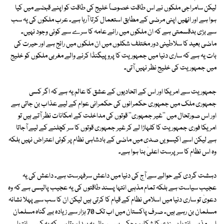
لیکن سامراجی ملکوں نے اس طاقت خصوصاً خلیج کی طاقت کو اپنے قبضے میں کیا
ہوا ہے اور انھیں اپنی مرضی کے مطابق استعمال کرتا آرہا ہے۔ عرب ملکوں کی یہ سب
سے بڑی بدقسمتی ہے کہ ان ملکوں میں رائے عامہ کا سرے سے کوئی وجود نہیں۔
ماضی بعید کا سلاطینی دور مختلف شکلوں میں ان ملکوں میں رائج ہے اور حیرت کی
بات یہ ہے کہ ساری دنیا میں جمہوریت کا پروپیگنڈا کرنے والے مغربی ملکوں کو خلیج
میں جمہوریت کی خلیج نظر نہیں آتی۔
جمہوریت سے امریکا اور اس کے اتحادیوں کے عشق کا عالم یہ ہے کہ اگر کسی
جمہوری ملک میں جمہوری حکمرانوں کی حکمرانی عوام کے لیے عذاب بن جاتی ہے
اور اس صورتحال میں ''غیر جمہوری'' قوتوں کی مداخلت کے امکانات نظر آتے ہیں تو
امریکا فوری جمہوریت کا کلہاڑا لے کر غیر جمہوری قوتوں کا سر کچلنے کے لیے آجاتا
ہے لیکن اسے اکیسویں صدی میں ماضی کے بادشاہی نظام پر کوئی اعتراض نہیں بلکہ
وہ اس نظام کا سرپرست اعلیٰ بنا ہوا ہے۔
دہشت گردی کے حوالے سے آج کی دنیا میں داعش سرفہرست ہے۔ داعش کی یہ
عجیب سیاست ہے بلکہ تمام مذہبی انتہا پسند طاقتوں کی یہ عجیب پالیسی ہے کہ وہ
دعویٰ تو ساری دنیا میں اسلامی نظام کے قیام کا کرتی ہیں لیکن ان کا سب سے پہلا نشانہ
مسلمان بن رہے ہیں۔ صرف پاکستان میں اب تک 70 ہزار سے زیادہ بے گناہ مسلمان