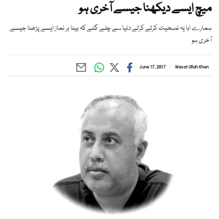
میچ ایسے دیکھنا جیسے آخری ہو
ہمارے ابا یہ نصحیت کرتے کرتے دنیا سے چلے گئے کہ بیٹا ہر نماز ایسے پڑھنا جیسے
آخری ہو
June 17, 2017
Wasat Ullah Khan