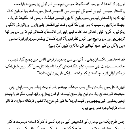
اور پھر کرنا خدا کا یوں ہوا کہ انگلینڈ جیسی ٹیم جس نے کوئی پول میچ نہ ہارا جب
پاکستان جیسی آٹھویں نمبر کی ٹیم سے اس کا سیمی فائنل میں سامنا ہوا تو یقین نہ آتا
تھا کہ یہ پاکستانی ٹیم ہی ہے۔ یقین آتا بھی کیسے، فیلڈنگ ایسی کہ انگلینڈ کو ایک
چھکا مارنا بھی نصیب نہ ہوا، یوں لگا گویا وکٹ نے انگلش بلے بازوں اور بالرز کی ٹانگیں
پکڑ لیں۔ اگر یہ کوئی خدائی مداخلت نہیں تھی اور خالصتاً پاکستانی ٹیم کا زورِ بازو ہی تھا
تو پھر یہی زورِ بازو ہر میچ میں کیوں نظر نہیں آتا اور پاکستان بیشتر سیریز اور ٹورنامنٹس
میں پاگل بن کے حلوہ کھانے کی اداکاری کیوں کرتا ہے؟
قصہ مختصر پاکستان پہلی بار آئی سی سی چیمپینز ٹرافی فائنل میں پہنچ گیا۔ دوسری
جانب سے بھارت بھی حسبِ توقع بنگلہ دیش کو مارتا ہوا فائنل میں آگیا۔ یوں بقول ایک
ٹریکٹر ٹرالی ادیب پاکستان کو ''وقت نے ایک بار پھر دلہن بنا دیا''۔
ابھی فائنل میں ایک دن باقی ہے۔ مہنگے چینلوں نے تو بہت پہلے ہی سے اپنی اپنی
حیثیت کے مطابق ایک دو تین چار سابق ٹیسٹ کرکٹرز پینل پر رکھ لیے۔ مگر غربا چینلز
اپنے اینکروں کے پیچھے ہی گیند اور بلا بنا کے کم خرچ بالا نشیں کرکٹانہ مہارت کا تاثر
دے کر اپنا وجود منوا رہے ہیں۔
جس طرح ایک ہی بیماری کی تشخیص کے باوجود کسی ڈاکٹر کا نسخہ دوسرے ڈاکٹر
سے یکسر مختلف ہوتا ہے اسی طرح کرکٹ میں بھی کسی ماہر کی رائے کسی دوسرے