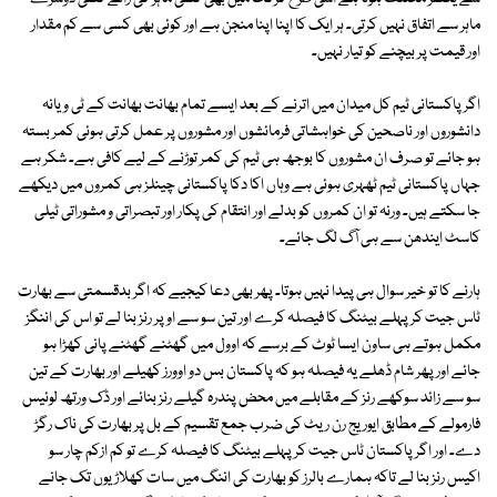
ماہر سے اتفاق نہیں کرتی۔ ہر ایک کا اپنا اپنا منجن ہے اور کوئی بھی کسی سے کم مقدار
اور قیمت پر بیچنے کو تیار نہیں۔
اگر پاکستانی ٹیم کل میدان میں اترنے کے بعد ایسے تمام بھانت بھانت کے ٹی ویانہ
دانشوروں اور ناصحین کی خواہشاتی فرمائشوں اور مشوروں پر عمل کرتی ہوئی کمر بستہ
ہو جائے تو صرف ان مشوروں کا بوجھ ہی ٹیم کی کمر توڑنے کے لیے کافی ہے۔ شکر ہے
جہاں پاکستانی ٹیم ٹھہری ہوئی ہے وہاں اکا دکا پاکستانی چینلز ہی کمروں میں دیکھے
جا سکتے ہیں۔ ورنہ تو ان کمروں کو بدلے اور انتقام کی پکار اور تبصراتی و مشوراتی ٹیلی
کاسٹ ایندھن سے ہی آگ لگ جائے۔
ہارنے کا تو خیر سوال ہی پیدا نہیں ہوتا۔ پھر بھی دعا کیجیے کہ اگر بدقسمتی سے بھارت
ٹاس جیت کر پہلے بیٹنگ کا فیصلہ کرے اور تین سو سے اوپر رنز بنا لے تو اس کی اننگز
مکمل ہوتے ہی ساون ایسا ٹوٹ کے برسے کہ اوول میں گھٹنے گھٹنے پانی کھڑا ہو
جائے اور پھر شام ڈھلے یہ فیصلہ ہو کہ پاکستان بس دو اوورز کھیلے اور بھارت کے تین
سو سے زائد سوکھے رنز کے مقابلے میں محض پندرہ گیلے رنز بنائے اور ڈک ورتھ لوئیس
فارمولے کے مطابق ایوریج رن ریٹ کی ضرب جمع تقسیم کے بل پر بھارت کی ناک رگڑ
دے۔ اور اگر پاکستان ٹاس جیت کر پہلے بیٹنگ کا فیصلہ کرے تو کم ازکم چار سو
اکیس رنز بنا لے تاکہ ہمارے بالرز کو بھارت کی اننگ میں سات کھلاڑیوں تک جانے