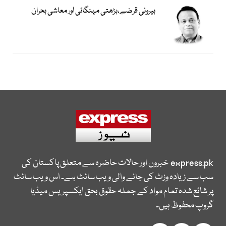
بیرونی قرضے،بڑھتی مہنگائی اور معاشی بحران
express.pk
خبروں اور حالات حاضرہ سے متعلق پاکستان کی
سب سے زیادہ وزٹ کی جانے والی ویب سائٹ ہے۔ اس ویب سائٹ
پر شائع شدہ تمام مواد کے جملہ حقوق بحق ایکسپریس میڈیا
گروپ محفوظ ہیں۔