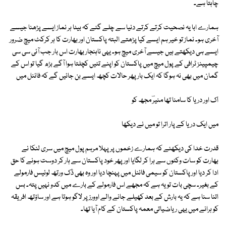
چاہتا ہے۔
ہمارے ابا یہ نصحیت کرتے کرتے دنیا سے چلے گئے کہ بیٹا ہر نماز ایسے پڑھنا جیسے
آخری ہو۔ نماز تو خیر ہم ایسے کیا پڑھتے البتہ پاکستان اور بھارت کا ہر کرکٹ میچ ضرور
ایسے ہی دیکھتے ہیں جیسے آخری میچ ہو۔ یہی ناہنجار بھارت اس بار جب آئی سی سی
چیمپینز ٹرافی کے پول میچ میں پاکستان کو اپنے تئیں کچلتا ہوا آگے بڑھ گیا تو اس کے
گمان میں بھی نہ ہوگا کہ ایک بار پھر حالات کچھ ایسے بن جائیں گے کہ فائنل میں
اک اور دریا کا سامنا تھا منیرؔ مجھ کو
میں ایک دریا کے پار اترا تو میں نے دیکھا
قدرت خدا کی دیکھئے کہ ہمارے زخموں پر پہلا مرہم پول میچ میں سری لنکا نے
بھارت کو سات وکٹوں سے ہرا کر لگایا اور پھر خود پاکستان سے ہار کر دوست ہونے کا حق
ادا کر دیا اور پاکستان کو سیمی فائنل میں پہنچا دیا اور وہ بھی ڈک ورتھ لوئیس فارمولے
کے بغیر۔ سچی بات تو یہ ہے کہ مجھے اس فارمولے کے بارے میں کدو نہیں پتہ۔ بس
اتنا سنا ہے کہ یہ بارش کے بعد کھیلے جانے والے اوورز پر لاگو ہوتا ہے اور ساؤتھ افریقہ
کو ہرانے میں یہی ریاضیاتی معمہ پاکستان کے کام آیا تھا۔