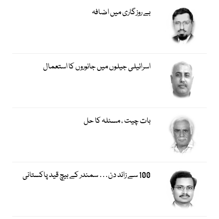
بے روزگاری میں اضافہ
اسرائیلی جیلوں میں جانوروں کا استعمال
بات چیت ، مسئلہ کا حل
100 سے زائد دن… سمندر کے بیچ قید پاکستانی