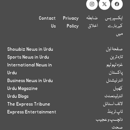
ایکسپریس
ضابطہ
Privacy
Contact
کے بارے
اخلاق
Policy
Us
میں
صفحۂ اول
Showbiz News in Urdu
تازہ ترین
Sports News in Urdu
غزہ لہو لہو
International News in
پاکستان
Urdu
انٹر نیشنل
Business News in Urdu
کھیل
Urdu Magazine
انٹرٹینمنٹ
Urdu Blogs
لائف اسٹائل
The Express Tribune
ٹاپ ٹرینڈ
Express Entertainment
دلچسپ و عجیب
صحت