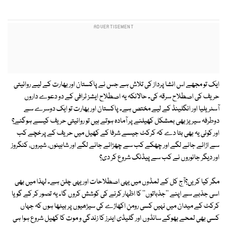
ایک تو مجھے اس انشا پرداز کی تلاش ہے جس نے پاکستان اور بھارت کے لیے روائیتی
حریف کی اصطلاح سرقہ کی۔ حالانکہ یہ اصطلاح ایشز ٹرافی کے دو دعوے داروں
آسٹریلیا اور انگلینڈ کے لیے مختص ہے۔ پاکستان اور بھارت تو ایک دوسرے سے
دوطرفہ سیریز بھی بمشکل کھیلنے پر آمادہ ہوتے ہیں تو روائیتی حریف کیسے ہوگئے؟
اور کوئی یہ بھی بتا دے کہ کرکٹ جیسے شرفا کے کھیل میں حریف کے پرخچے کب
سے اڑائے جانے لگے اور چھکے کب سے چھڑائے جانے لگے اور شاہینوں، شیروں، کنگروز
اور دیگر جانوروں نے کب سے پیڈنگ شروع کر دی؟
مگر کیا کریں؟آج کل کے لمڈوں میں یہی اصطلاحات اور یہی چلن ہے۔ لہذا میں بھی
اسی جذبے سے اپنے ''جذباتوں'' کا اظہار کرنے کی کوشش کروں گا۔ یہ تصور کر کے گویا
کرکٹ کے میدان میں نہیں کسی رومن اکھاڑے کی سیڑھیوں پر بیٹھا ہوں کہ جہاں
کسی بھی لمحے بھوکے سانڈوں اور گلیڈی ایٹرز کا زندگی و موت کا کھیل شروع ہوا ہی