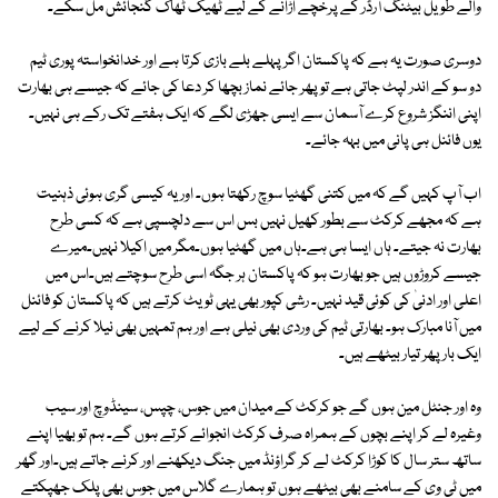
والے طویل بیٹنگ آرڈر کے پرخچے اڑانے کے لیے ٹھیک ٹھاک گنجائش مل سکے۔
دوسری صورت یہ ہے کہ پاکستان اگر پہلے بلے بازی کرتا ہے اور خدانخواستہ پوری ٹیم
دو سو کے اندر لپٹ جاتی ہے تو پھر جائے نماز بچھا کر دعا کی جائے کہ جیسے ہی بھارت
اپنی اننگز شروع کرے آسمان سے ایسی جھڑی لگے کہ ایک ہفتے تک رکے ہی نہیں۔
یوں فائنل ہی پانی میں بہہ جائے۔
اب آپ کہیں گے کہ میں کتنی گھٹیا سوچ رکھتا ہوں۔ اور یہ کیسی گری ہوئی ذہنیت
ہے کہ مجھے کرکٹ سے بطور کھیل نہیں بس اس سے دلچسپی ہے کہ کسی طرح
بھارت نہ جیتے۔ ہاں ایسا ہی ہے۔ہاں میں گھٹیا ہوں۔مگر میں اکیلا نہیں۔میرے
جیسے کروڑوں ہیں جو بھارت ہو کہ پاکستان ہر جگہ اسی طرح سوچتے ہیں۔اس میں
اعلی اور ادنیٰ کی کوئی قید نہیں۔ رشی کپور بھی یہی ٹویٹ کرتے ہیں کہ پاکستان کو فائنل
میں آنا مبارک ہو۔ بھارتی ٹیم کی وردی بھی نیلی ہے اور ہم تمہیں بھی نیلا کرنے کے لیے
ایک بار پھر تیار بیٹھے ہیں۔
وہ اور جنٹل مین ہوں گے جو کرکٹ کے میدان میں جوس، چپس، سینڈوچ اور سیب
وغیرہ لے کر اپنے بچوں کے ہمراہ صرف کرکٹ انجوائے کرتے ہوں گے۔ ہم تو بھیا اپنے
ساتھ ستر سال کا کوڑا کرکٹ لے کر گراؤنڈ میں جنگ دیکھنے اور کرنے جاتے ہیں۔اور گھر
میں ٹی وی کے سامنے بھی بیٹھے ہوں تو ہمارے گلاس میں جوس بھی پلک جھپکتے