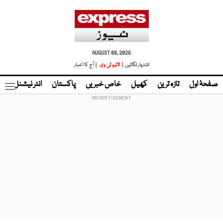
AUGUST 08, 2026
اشتہار لگائیں |
لائیو ٹی وی
| آج کا اخبار
صفحۂ اول
تازہ ترین
کھیل
خاص خبریں
پاکستان
انٹر نیشنل
ٹا