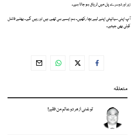
زہر اور دوسرے پل میں تریاق ہو جاتا ہے۔
آپ اپنی سیانپتی اپنے لیے بچا رکھیں۔ ہم ایسے ہی تھے، ہیں اور رہیں گے۔ بھلے فائنل
کوئی بھی جیتے۔
متعلقہ
تو غنی از ھر دو عالم من فقیر!