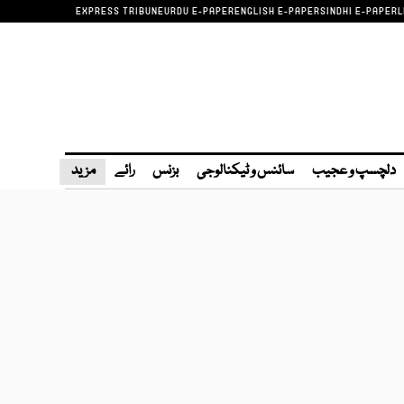
EXPRESS TRIBUNE
URDU E-PAPER
ENGLISH E-PAPER
SINDHI E-PAPER
L
دلچسپ و عجیب
سائنس و ٹیکنالوجی
بزنس
رائے
مزید