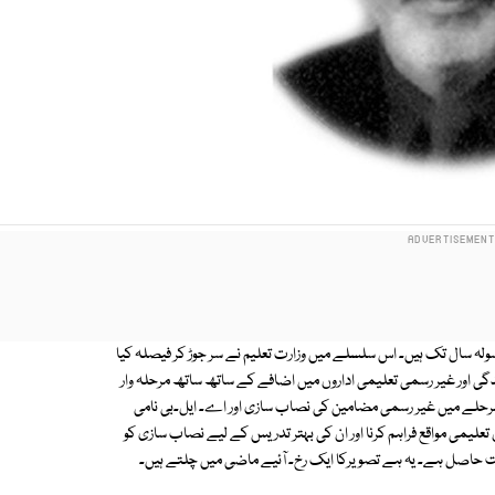
یں پانچ سے سولہ سال تک ہیں۔ اس سلسلے میں وزارت تعلیم نے سر جوڑ کر فیصلہ کیا
ندگی اور غیر رسمی تعلیمی اداروں میں اضافے کے ساتھ ساتھ مرحلہ وار
مرحلے میں غیر رسمی مضامین کی نصاب سازی اور اے۔ ایل۔بی نامی
لیمی مواقع فراہم کرنا اور ان کی بہتر تدریس کے لیے نصاب سازی کو
ونت حاصل ہے۔ یہ ہے تصویرکا ایک رخ۔ آئیے ماضی میں چلتے ہیں۔