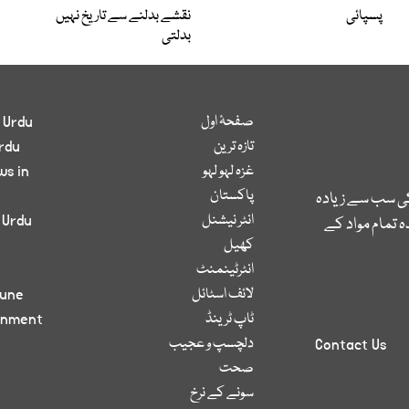
پسپائی
نقشے بدلنے سے تاریخ نہیں
بدلتی
صفحۂ اول
 Urdu
تازہ ترین
rdu
غزہ لہو لہو
ws in
پاکستان
کی سب سے زیادہ
انٹر نیشنل
 Urdu
 تمام مواد کے
کھیل
انٹرٹینمنٹ
لائف اسٹائل
bune
ٹاپ ٹرینڈ
inment
دلچسپ و عجیب
Contact Us
صحت
سونے کے نرخ