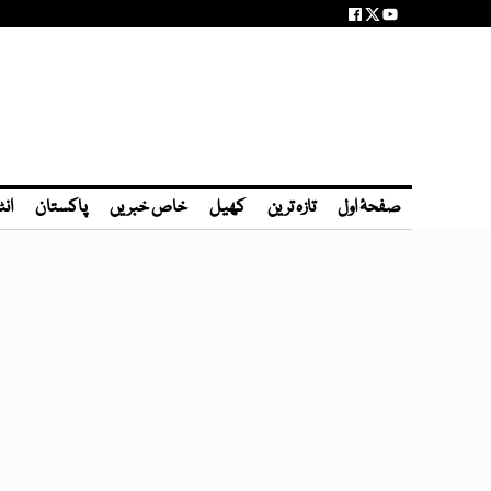
صفحۂ اول
تازہ ترین
کھیل
خاص خبریں
پاکستان
انٹ