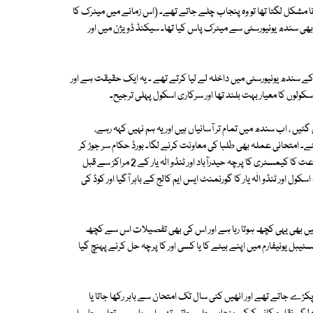
 مشکل لگتا تھا تو وہ پنجاب چلے جاتے تھے۔ (اس زمانے میں میٹرک کا
1959-60 کے آخری سیشن میں ہم نے بھی سندھ یونیورسٹی سے میٹرک پاس کیا تھا۔ سیکنڈ ڈویژن میں اور
ے سندھ یونیورسٹی میں داخلہ لے لیا کرتے تھے ۔ یہ ایک حقیقت ہے اور
وں کا معیار بہت بلند تھا اور سرکاری اسکول پہلی ترجیح۔
ں ، اب سندھ میں تمام تر آسانیاں ہیں اور یہ ہم نہیں کہہ رہے،
انات میں نقل نہ رک سکی۔ 115 امیدوار پکڑے گئے۔ امتحانی عملہ بھی طلبا کی معاونت کرنے لگا۔ بورڈ حکام سر جوڑ کر
بیٹھ گئے، ہر مرکز کا پرچہ کوڈ نمبر کے ساتھ شایع کیا جانے لگا۔ گیارہویں جماعت کا کیمسٹری کا پرچہ حیدرآباد اور ٹنڈو الٰہ یار کے 2 مراکز سے قبل
 اور ٹنڈو الٰہ یار کا گورنمنٹ ایس ایم کالج کے باہر آگیا اور کوڈ کی
 بھی یہی کچھ ہوتا رہا ہے اور اس کی بھی تفصیلات اس سے کچھ
ٹیبل یونیفارم میں اپنے بیٹے کا یا کسی اور کا پرچہ حل کرنے پہنچ گیا
کڑے جاتے تھے اور انھیں کئی سال تک امتحان سے باہر رکھا جاتا یا