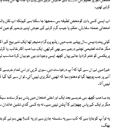
مکمل طور پر تعلیم اس ادارے سے حاصل کرنے سے روک دیا جاتا تھا اس وقت وہ
کرتے تھے۔
اب ایسی کسی بات کو محض لطیفہ ہی سمجھا جا سکتا ہے کیونکہ اب نقل واٹس 
امتحانی عملہ سفارش، حکم، یا جیب گرم کرنے کے عوض اپنے ضمیر کو عین ا
کوئی پندرہ بیس سال پہلے جب میں ریڈیو پروگرام منیجر تھا ایک نئے بیج کے ا
مگر حالت تعلیمی نچلے درجے سے بھی کم تھی، ایک صاحب اکثر غائب رہا کرتے
پریکٹس کو ختم کرادیا جائے یہاں کچھ ایسی وجوہات ہیں جو بیان کرنا مناسب نہی
خیر! میں نے ان سے کہا کہ آپ درخواست دیں، سوری کریں اور اس تمام عرصے ک
آنے پر جب پوچھا گیا تو معلوم ہوا کہ انھیں انگریزی نہیں آتی۔ تو ان سے کہا گیا
نہیں آتا۔
وہ صاحب کچھ ہی عرصے بعد ایک اور اعلیٰ امتحان میں پاس ہوکر سندھ سیکریٹ
مگر ہر ایک کے پاس چھوڑنے کا آپشن نہیں ہے۔ نہ وہ کسی گدی نشین خاندان سے
بھگ۔