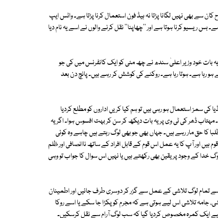
ان سے بھی نہیں لگانا پڑتا نہ ہیڈ فون استعمال کرنا پڑتا ہے۔ واٹس ایپ
۔ بس ریسیو کرنا ہوتا ہے اور ''چھاپنا'' نقل کرنے والوں نے اسے یہ نام دیا
 یہ بات خود وزیر اعلیٰ سندھ نے چھ مئی کو ایک کانفرنس میں کی جو
ے ہو رہا ہے۔ ہوتا رہا ہے۔ روکنے کی کوشش کر رہے ہیں۔ پانچ دن بعد
یا کی سمز استعمال ہو رہی ہیں تو ہم کیا کریں اداروں کو مطلع کردیا
مہتاب ڈھر کی ٹی وی پر یہ بات دیکھ کر سن کر بہت افسوس ہوا۔ اگر یہ
طلبا کا حق مار رہے ہیں۔ جہاں بھی جو بھی لوگ رہتے ہیں چاہے وہ کوئی
یں اور آپ کا یہ عمل اس قوم کے قابل افراد کے ساتھ ناانصافی اور ظلم
گ خدا کے وجود پر یقین بھی رکھتے ہیں یا نہیں اس سوال کا جواب تو وہی
سے تمام لوگ تلاشی کے عمل سے گزر کر دوسری طرف جائیں اور اطمینان
اشی، جامہ تلاشی اس لیے ہوتی ہے کہ مجرم کو پکڑا جا سکے یا اسے روکا
لیے ایک کمرہ مخصوص کردیا گیا کہ سب لوگ آرام سے نقل کرسکیں۔