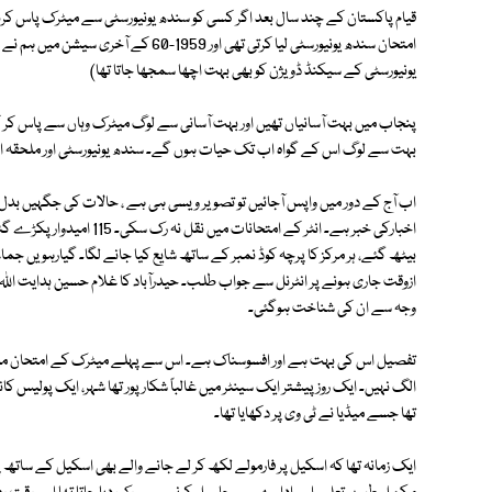
قیام پاکستان کے چند سال بعد اگر کسی کو سندھ یونیورسٹی سے میٹرک پاس کرنا
امتحان سندھ یونیورسٹی لیا کرتی تھی اور 
یونیورسٹی کے سیکنڈ ڈویژن کو بھی بہت اچھا سمجھا جاتا تھا)
پنجاب میں بہت آسانیاں تھیں اور بہت آسانی سے لوگ میٹرک وہاں سے پاس کر ک
بہت سے لوگ اس کے گواہ اب تک حیات ہوں گے۔ سندھ یونیورسٹی اور ملحقہ اسکول
اب آج کے دور میں واپس آجائیں تو تصویر ویسی ہی ہے ، حالات کی جگہیں بدل گئی
اخبارکی خبر ہے۔ انٹر کے امتح
ازوقت جاری ہونے پر انٹرنل سے جواب طلب۔ حیدرآباد کا غلام حسین ہدایت اللہ اسکول
وجہ سے ان کی شناخت ہوگئی۔
تفصیل اس کی بہت ہے اور افسوسناک ہے۔ اس سے پہلے میٹرک کے امتحان میں
الگ نہیں۔ ایک روز پیشتر ایک سینٹر میں غالباً شکارپور تھا شہر، ایک پولیس کانس
تھا جسے میڈیا نے ٹی وی پر دکھایا تھا۔
ایک زمانہ تھا کہ اسکیل پر فارمولے لکھ کر لے جانے والے بھی اسکیل کے ساتھ پ