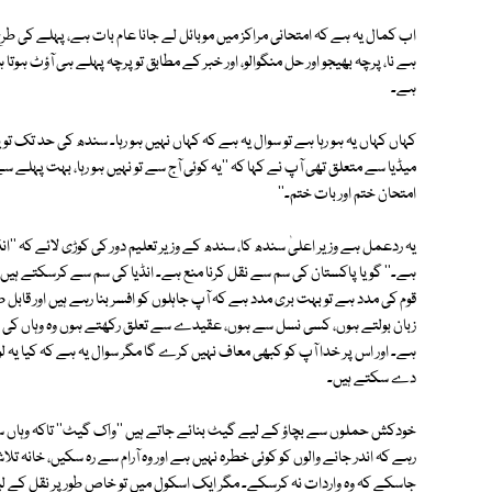
اب کمال یہ ہے کہ امتحانی مراکز میں موبائل لے جانا عام بات ہے، پہلے کی طرح ک
ہے نا، پرچہ بھیجو اور حل منگوالو، اور خبر کے مطابق تو پرچہ پہلے ہی آؤٹ ہوتا ہے
ہے۔
کہاں کہاں یہ ہو رہا ہے تو سوال یہ ہے کہ کہاں نہیں ہو رہا۔ سندھ کی حد تک تو
میڈیا سے متعلق تھی آپ نے کہا کہ ''یہ کوئی آج سے تو نہیں ہو رہا، بہت پہلے س
امتحان ختم اور بات ختم۔''
یہ ردعمل ہے وزیر اعلیٰ سندھ کا، سندھ کے وزیر تعلیم دور کی کوڑی لائے کہ ''انڈ
ہے۔'' گویا پاکستان کی سم سے نقل کرنا منع ہے۔ انڈیا کی سم سے کرسکتے ہیں۔ 
قوم کی مدد ہے تو بہت بری مدد ہے کہ آپ جاہلوں کو افسر بنا رہے ہیں اور قابل 
زبان بولتے ہوں، کسی نسل سے ہوں، عقیدے سے تعلق رکھتے ہوں وہ وہاں کی قوم ہ
ہے۔ اور اس پر خدا آپ کو کبھی معاف نہیں کرے گا مگر سوال یہ ہے کہ کیا یہ لو
دے سکتے ہیں۔
خودکش حملوں سے بچاؤ کے لیے گیٹ بنائے جاتے ہیں ''واک گیٹ'' تاکہ وہاں 
رہے کہ اندر جانے والوں کو کوئی خطرہ نہیں ہے اور وہ آرام سے رہ سکیں، خانہ تل
جاسکے کہ وہ واردات نہ کرسکے۔ مگر ایک اسکول میں تو خاص طور پر نقل کے 