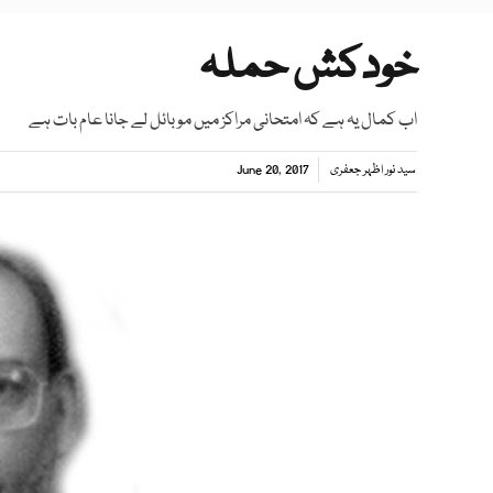
خودکش حملہ
اب کمال یہ ہے کہ امتحانی مراکز میں موبائل لے جانا عام بات ہے
سید نور اظہر جعفری
June 20, 2017