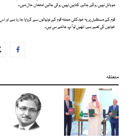
موبائل نہیں روکے جاتے، کتابیں نہیں روکی جاتیں امتحان حال میں۔
قوم کے مستقبل پر یہ خودکش حملہ قوم کے نونہالوں سے کروایا جا رہا ہے اور اس
خوابوں کی تعبیر ہے، انھیں تو آپ جانتے ہی ہیں۔
متعلقہ