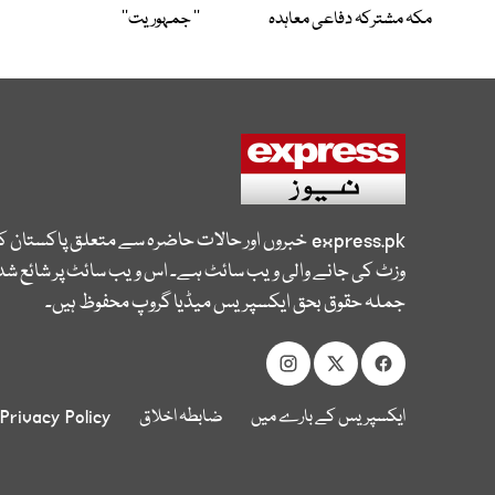
مکہ مشترکہ دفاعی معاہدہ
’’ جمہوریت‘‘
express.pk
خبروں اور حالات حاضرہ سے متعلق پاکستان 
وزٹ کی جانے والی ویب سائٹ ہے۔ اس ویب سائٹ پر شائع شدہ
جملہ حقوق بحق ایکسپریس میڈیا گروپ محفوظ ہیں۔
ایکسپریس کے بارے میں
ضابطہ اخلاق
Privacy Policy