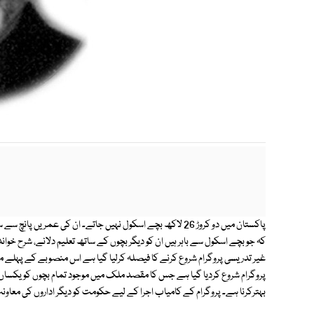
پاکستان میں دو کروڑ 26 لاکھ بچے اسکول نہیں جاتے۔ ان کی عمر
کہ جو بچے اسکول سے باہر ہیں ان کو دیگر بچوں کے ساتھ تعلیم دلانے، شرح خوا
غیر تدریسی پروگرام شروع کرنے کا فیصلہ کرلیا گیا ہے اس منصوبے کے پہلے 
پروگرام شروع کردیا گیا ہے جس کا مقصد ملک میں موجود تمام بچوں کو یکساں تع
بہترکرنا ہے۔ پروگرام کے کامیاب اجرا کے لیے حکومت کو دیگر اداروں کی معا