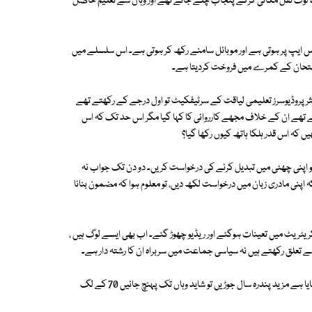
 لوگ نقل مکانی کرکے پنجاب چلے جاتے تھے اور وہاں سے تعلیم حاصل
ایپ پر ہوتی ہے اور موبائل سامنے رکھ کر ہوتی ہے۔ اس سلسلے میں
متحان کے کمرے میں فروخت کردیتا ہے۔
کثر پروڈیوسرز تعلیمی لیاقت کے سرٹیفکیٹ تو اول درجے کے رکھتے تھے
 تھے ان کے خلاف مجھے کارروائی کا کہا گیا مگر اس حد تک کہ اس
ں کہ اس قدر ہلکا ہاتھ کیوں رکھا گیا؟
و اپنی چھٹی میں تبدیل کرنے کی درخواست کریں۔ دو دن تک جواب نہ
 کہ اپنی مادری زبان میں درخواست لکھ دیں، تو معلوم ہوا کہ مضمون بنانا
ریٹ میں تعینات ہوگئے اور ریڈیو چھوڑ گئے۔ اب بھی ایسے لوگ ہیں ،
 تعلق رکھتے ہیں نہ سیاسی جماعت میں سربراہ ان کا رشتہ دار ہے۔
یہ تو آپ کو بتایا ہے کہ کب سے یہ سلسلہ جاری ہے اور یہ کب؟ بھی ہم نے کم بتایا ہے مزید پندرہ سال جوڑیں تو شاید وہاں تک پہنچ جائیں 70 کے لگ