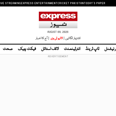
IVE STREAMING
EXPRESS ENTERTAINMENT
CRICKET PAKISTAN
TODAY'S PAPER
AUGUST 09, 2026
اشتہار لگائیں |
لائیو ٹی وی
| آج کا اخبار
ر نیشنل
ٹاپ ٹرینڈ
انٹرٹینمنٹ
لائف اسٹائل
فیکٹ چیک
صحت