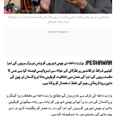
پاکستانیوں کی غیر ملکی بیگمات کیلیے پاکستان اوریجن کارڈ بحالی کا فیصلہ، نادرا ڈیٹا مرتب کرنیکاکام
تیزکرے،نثار۔ فوٹو: فائل
PESHAWAR:
وزارت داخلہ نے چینی شہریوں کو بزنس اور ورک ویزوں کے اجرا
کیلیے شرائط اور تقاضوں پر نظرثانی کے حوالہ سے اہم پالیسی فیصلہ کیا ہے جس کا
مقصد ویزوں کے اجرا کے عمل میں شفافیت کو یقینی بنانا اور پاکستان اور چین کے
مابین ویزا فرینڈلی رجیم کے غلط استعمال کو روکنا ہے۔
وزارت داخلہ کی طرف سے جاری بیان کے مطابق وزارت داخلہ نے مختلف ویزا کیٹگریز
پر پاکستان کے دورے پر آنیوالے چینی شہریوں کو زیادہ سے زیادہ سیکیورٹی کو یقینی
بنانے اور چینی شہریوں کو ویزوں کے اجرا کے سارے عمل کو ریگولیٹ کرنے اور اسے
بہتر بنانے کے سلسلے میں یہ اہم فیصلہ کیا ہے۔