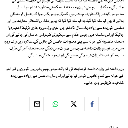
اجلاس میں یہ بھی فیصلہ کیا گیا کہ لمبے عرصہ کی توسیع کی حوصلہ شکنی کی
جائے گی جبکہ ایسے چینی شہری جو مختلف حکومتی منظور شدہ اور سپانسرڈ
منصوبوں کیلئے پاکستان آنا چاہتے ہیں، کو ورک ویزوںکے اجرا کے عمل کو منطقی
بنانے کا بھی فیصلہ کیا گیا۔ یہ فیصلہ کیا گیا کہ بیرون ملک پاکستانی سفارتخانوں اور
مشنوں کو زیادہ سے زیادہ ایک سال کا ملٹی پل انٹری ورک ویزہ جاری کرنیکا اختیار دیا
جائیگا اور اس سلسلہ میں چینی حکام سے سیکیورٹی کلیئرنس حاصل کی جائے گی اور
متعلقہ منصوبہ کے حوالہ سے بھی معلومات حاصل کی جائیں گی۔ علاوہ ازیں ورک ویزہ
میں مزید توسیع وزارت داخلہ صرف اس صورت میں دیگی جب متعلقہ آجر کی طرف
سے مطلوبہ دستاویزات فراہم کی جائیں گی اور درخواست کی جائے گی۔
وزیر داخلہ نے وزارت داخلہ کو ہدایت کی کہ بالخصوص چینی شہریوں کو ویزوں کے اجرا
کے حوالہ سے تمام خامیوں کو دور کیا جائے اور اس سارے عمل میں زیادہ سے زیادہ
شفافیت کو یقینی بنایا جائے۔