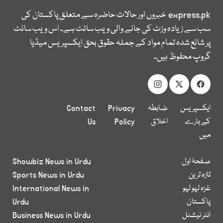
express.pk
خبروں اور حالات حاضرہ سے متعلق پاکستان کی
سب سے زیادہ وزٹ کی جانے والی ویب سائٹ ہے۔ اس ویب سائٹ
پر شائع شدہ تمام مواد کے جملہ حقوق بحق ایکسپریس میڈیا
گروپ محفوظ ہیں۔
ایکسپریس
ضابطہ
Privacy
Contact
کے بارے
اخلاق
Policy
Us
میں
صفحۂ اول
Showbiz News in Urdu
تازہ ترین
Sports News in Urdu
غزہ لہو لہو
International News in
پاکستان
Urdu
انٹر نیشنل
Business News in Urdu