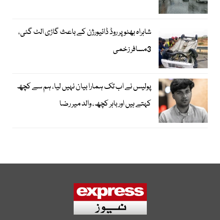
شاہراہ بھٹو پر روڈ ڈائیورژن کے باعث گاڑی الٹ گئی،
3مسافر زخمی
پولیس نے اب تک ہمارا بیان نہیں لیا، ہم سے کچھ
کہتے ہیں اور باہر کچھ، والد میر رضا