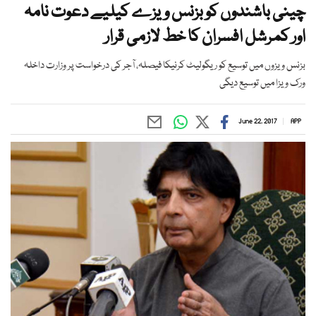
چینی باشندوں کو بزنس ویزے کیلیے دعوت نامہ
اور کمرشل افسران کا خط لازمی قرار
بزنس ویزوں میں توسیع کو ریگولیٹ کرنیکا فیصلہ، آجر کی درخواست پر وزارت داخلہ
ورک ویزا میں توسیع دیگی
June 22, 2017
APP