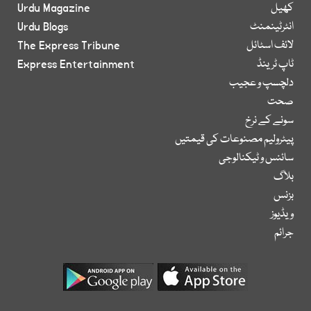
کھیل
Urdu Magazine
انٹرٹینمنٹ
Urdu Blogs
لائف اسٹائل
The Express Tribune
ٹاپ ٹرینڈ
Express Entertainment
دلچسپ و عجیب
صحت
سونے کے نرخ
پیٹرولیم مصنوعات کی قیمتیں
سائنس و ٹیکنالوجی
بلاگ
بزنس
ویڈیوز
جرائم