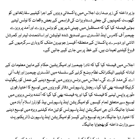
وزیر داخلہ کی زیر صدارت اجلاس میں پاکستانی ویزوں کے اجرا کیلیے سفارتخانوں کو
گھوسٹ کمپنیوں کی جعلی دستاویزات کی فراہمی کے بعض واقعات کا نوٹس لیتے
ہوئے فیصلہ کیا گیا کہ مستقبل میں چینی شہریوں کو بزنس ویزے اور آمد پر ویزے
چیمبر آف کامرس اینڈ انڈسٹری سے تصدیق شدہ انوٹیشن اور اسائنمنٹ لیٹر اور کمرشل
اتاشی اور دوسرے پاکستان کے متعلقہ آفیسرز جو بیرون ملک کاروباری سرگرمیوں کے
فروغ کیلئے تعینات ہیں، کے خط پر ہی جاری کیے جائیں گے۔
اجلاس میں فیصلہ کیا گیا کہ نادرا چیمبرز اور امیگریشین حکام کے مابین معلومات کے
تبادلہ کیلیے الیکٹرانک نظام وضع کرنے کے سلسلہ میں انڈسٹری چیمبرز اور ایف آئی
اے کی مدد کرے گی۔ اجلاس میں بزنس ویزوں میں توسیع دینے کے عمل کو ریگولیٹ
کرنیکا فیصلہ بھی کیا گیا۔ ریجنل پاسپورٹس دفاتر کو ویزوں میں توسیع کا اختیار فوری
طور پر واپس لینے کا فیصلہ کیا گیا اور یہ فیصلہ بھی کیا گیا کہ آئندہ بزنس ویزوں میں
توسیع سے متعلق تمام کیسوں کو امیگریشن اینڈ پاسپورٹس ہیڈ کوارٹرز اسلام آباد میں
نمٹایا جائیگا۔ ڈی جی امیگریشن اینڈ پاسپورٹس کو تین ماہ کیلئے ویزہ میں توسیع دینے
کا اختیار دیا جائیگا۔ مزید توسیع والے کیسز کو امیگریشن اینڈ پاسپورٹ ڈائریکٹوریٹ
سے وزارت داخلہ کو بھجوایا جائیگا۔