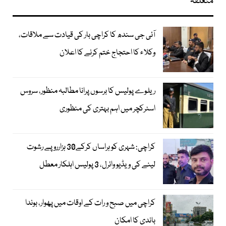
متعلقہ
آئی جی سندھ کا کراچی بار کی قیادت سے ملاقات،
وکلاء کا احتجاج ختم کرنے کا اعلان
ریلوے پولیس کا برسوں پرانا مطالبہ منظور، سروس
اسٹرکچر میں اہم بہتری کی منظوری
کراچی: شہری کو ہراساں کرکے30 ہزارروپے رشوت
لینے کی ویڈیو وائرل، 3 پولیس اہلکار معطل
کراچی میں صبح و رات کے اوقات میں پھوار، بوندا
باندی کا امکان