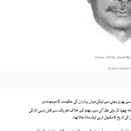
zaheer_akhter_beedri@
سے بھری ہوئی ہے لیکن میاں برادران کی حکومت کا موجودہ دور
ہ چھپا کر روتی نظر آتی ہے۔ بھٹو کے خلاف تحریک سے قبل ایسی انارکی
 تاریخ کا مقبول ترین لیڈر مانا جاتا تھا۔