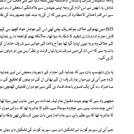
پاناما اسکینڈل صرف پاکستان کا مسئلہ نہیں بلکہ دنیا کے کئی ملک اس اسکینڈل
شامل رہا، انھوں نے اس الزام کی وجہ اپنے عہدوں سے بلامانگے استعفیٰ دے 
سے اس قدر ڈھٹائی کا مظاہرہ کر رہے ہیں کہ ان کی یہ ضد خود جمہوریت کی ب
1977 میں بھٹوکے خلاف جو تحریک چلی تھی اس کے عوامل خواہ کچھ ہی کیوں
کے خلاف وہ رویہ نہیں اپنایا گیا تھا جو آج پاناما کے حوالے سے شریف خاندا
بات یہ ہے کہ اس انارکی میں صرف دو پارٹیاں فرنٹ پر نظر آرہی ہیں اور دونوں نے 
کریں گے۔
یہ بڑی دلچسپ بات ہے کہ عدلیہ کے احترام کے دعویدار محض اس لیے عدلیہ ک
کردہ جے آئی ٹی نے میاں نواز شریف ان کے بھائی ان کے دو بیٹوں کو تحقیق
صاحبزادے کی ایک تصویر باعث فساد بن گئی ہے جو دوران تفتیش کھنچی ہو
مجھے یاد ہے کہ بھٹو جیسا مقبول عام لیڈر عدالت ہی میں حاضر نہیں ہوتا تھا
آدمی چند منٹ رہنے سے خوفزدہ ہوجاتا ہے۔ ظلم کا عالم یہ تھا کہ سزائے موت
کا عالم یہ تھا کہ بے نظیر باپ سے عام انداز میں بات نہیں کرسکتی تھی بلکہ یا ت
جے آئی ٹی سپریم کورٹ نے تشکیل دی ہے، سپریم کورٹ کی تشکیل دی ہوئی جے