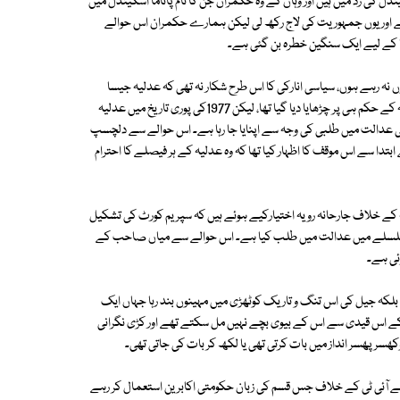
 کی زد میں ہیں اور وہاں کے وہ حکمران جن کا نام پاناما اسکینڈل میں
دیے اور یوں جمہوریت کی لاج رکھ لی لیکن ہمارے حکمران اس حوالے
قا کے لیے ایک سنگین خطرہ بن گئی ہے۔
 نہ رہے ہوں، سیاسی انارکی کا اس طرح شکار نہ تھی کہ عدلیہ جیسا
قابل احترام ادارہ بازاری تنقید کا شکار نہ ہوا تھا۔ حالانکہ بھٹو کو تختہ دار پر عدلیہ کے حکم ہی پر چڑھایا دیا گیا تھا، لیکن 1977کی پوری تاریخ میں عدلیہ
ن کی عدالت میں طلبی کی وجہ سے اپنایا جا رہا ہے۔ اس حوالے سے دلچسپ
ابتدا سے اس موقف کا اظہار کیا تھا کہ وہ عدلیہ کے ہر فیصلے کا احترام
ے خلاف جارحانہ رویہ اختیارکیے ہوئے ہیں کہ سپریم کورٹ کی تشکیل
 کے سلسلے میں عدالت میں طلب کیا ہے۔ اس حوالے سے میاں صاحب کے
ئی ہے۔
 بلکہ جیل کی اس تنگ و تاریک کوٹھڑی میں مہینوں بند رہا جہاں ایک
 کے اس قیدی سے اس کے بیوی بچے نہیں مل سکتے تھے اور کڑی نگرانی
وکھسر پھسر انداز میں بات کرتی تھی یا لکھ کر بات کی جاتی تھی۔
 آئی ٹی کے خلاف جس قسم کی زبان حکومتی اکابرین استعمال کر رہے