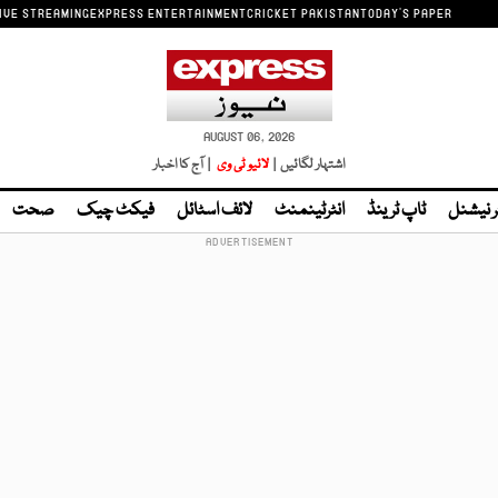
IVE STREAMING
EXPRESS ENTERTAINMENT
CRICKET PAKISTAN
TODAY'S PAPER
AUGUST 06, 2026
اشتہار لگائیں |
لائیو ٹی وی
| آج کا اخبار
ر نیشنل
ٹاپ ٹرینڈ
انٹرٹینمنٹ
لائف اسٹائل
فیکٹ چیک
صحت