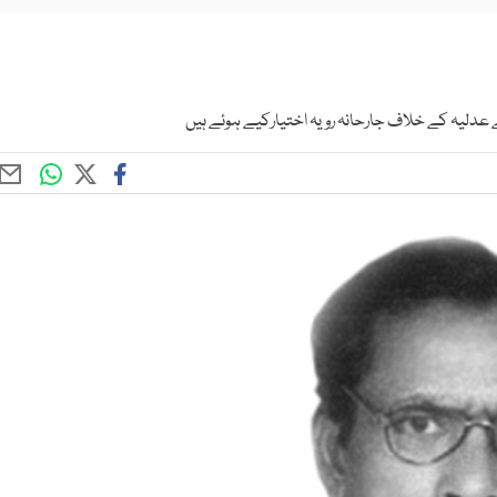
عدلیہ کے خلاف جارحانہ رویہ اختیارکیے ہوئے ہیں