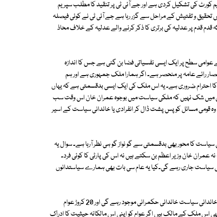
م کورٹ کی تشکیل کردی ہے اور جے آئی ٹی پر تنقید کا مطلب سپریم
تحقیق و تفتیش کے مراحل سے گزر رہا ہے جے آئی ٹی نے کوئی فیصلہ
 قدم قدم پر عدلیہ کی برتری کا ذکر کرنے والے عدلیہ کے خلاف محاذ
 عوامی سطح پر ایک ایسی نفسیاتی فضا بن گئی ہے جس کا اندازہ
حصار رائے عامہ پر منحصر ہے۔ اگر ہمارا ملک جمہوری ہے اور ہم
وں کا احترام ضروری ہے۔ یہ اس ملک کی ایک ایسی بدقسمتی ہے کہ یہاں
 اس میں شک نہیں کہ ملکی سیاست میں بوجوہ عمران خان اس وقت سب
 قومی مسائل کو پس پشت ڈال کر انفرادی یا خاندانی سیاست کے اسیر
رانی سیاست کا محور بھی بدقسمتی سے گو نواز گو ہی نظر آرہا ہے۔ سوال یہ
نہ عمران خان وزیر اعظم بن سکتے ہیں نہ اس کی پارٹی کا کوئی فرد۔
کی سیاست جاری رہے گی۔کیا یہ عام سی بات بھی ہمارے سیاستدانوں
یہ خلفشار یہ سیاسی انارکی اس وقت تک برقرار رہے گی جب تک اس ملک میں خاندانی سیاست خاندانی حکمرانی موجود رہے گی اور 20 کروڑ عوام
ک 20 کروڑ غریب عوام کا ہے اور یہی اس ملک کے مالک ہیں اگر عوام کو اپنی اس مالکانہ حیثیت کا ادراک