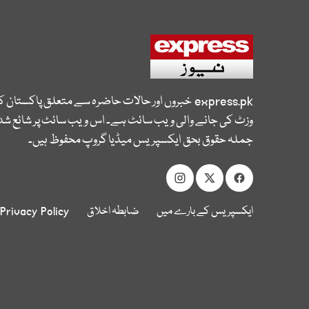
express.pk
خبروں اور حالات حاضرہ سے متعلق پاکستان 
وزٹ کی جانے والی ویب سائٹ ہے۔ اس ویب سائٹ پر شائع شدہ
جملہ حقوق بحق ایکسپریس میڈیا گروپ محفوظ ہیں۔
ایکسپریس کے بارے میں
ضابطہ اخلاق
Privacy Policy