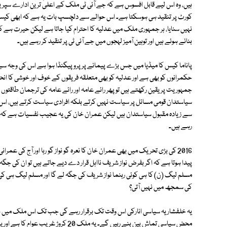
ہیں، وہ اس لیے قابل افسوس ہے کہ جے آئی ٹی ملک کے اعلیٰ ترین ادارے سپری
کورٹ پر تنقید ہی ہوسکتا ہے۔ اس حوالے سے دلچسپ بات یہ ہے کہ ابھی کیس 
نہیں سنایا، ہر جمہوری ملک میں عدلیہ کا احترام کیا جاتا ہے لیکن حیرت ہے کہ
بنائے ہوئے ہیں اور توہین آمیز لہجوں میں جے آئی ٹی پر تنقید کر رہے ہیں۔
پاناما کیس کا میڈیا میں جس بڑے پیمانے پر پروپیگنڈا ہوا ہے اس کی وجہ سے
حکمرانوں کو بھی ہے اور عدلیہ کو بھی متعلقہ فریقوں کے خوف اور خوشی کا ان
جمہوریت پر یقین رکھتے ہیں تو پھر رائے عامہ اور رائے عامہ کی ترجمان طاقت
سیاستدان قومی مسائل پر سیاست نہیں کرتے بلکہ افرادی سیاست کرتے ہیں،
سے زیادہ مقبول سیاستدان ہیں لیکن عمران خان کی یہ عجیب نفسیات ہے کہ وہ
رہے ہیں۔
2016 کی بڑی تحریک میں بھی عمران خان کا نعرہ گو نواز گو رہا اور آج کی عم
پیدا ہوتا ہے کہ اگر بفرض نواز شریف نااہل قرار دے دیے جاتے ہیں تو ان کی جگہ 
مسلم لیگ (ن) کا ہی کوئی رہنما نواز شریف کی جگہ لے گا اور مسلم لیگ ہی 
کی سمجھ میں نہیں آتی؟
محض سیاسی تماش بین بنے رہیں گے۔ یہ مل