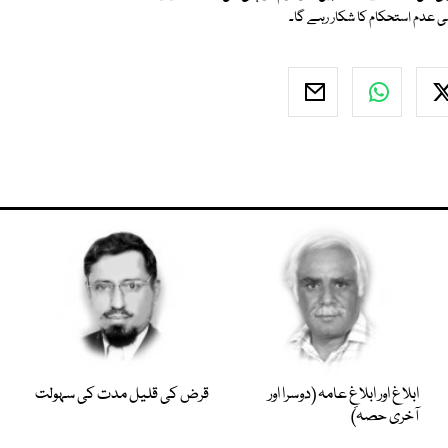
 عدم استحکام کا شکار رہے گا۔
ابلاغ اور ابلاغِ عامہ (دوسرا اور
قرض کی قلیل مدت کی سہولت
آخری حصہ)