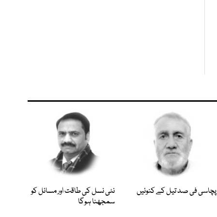
پچاسی فی صد تیل کے کنوئیں
نئی نسل کی طاقت اور مسائل کو
سمجھنا ہوگا