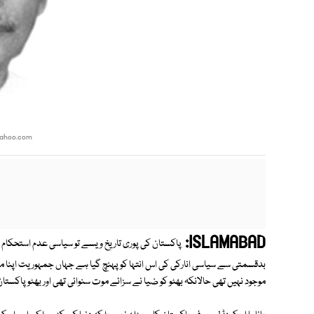
yahoo.com
ISLAMABAD:
پاکستان کی پوری تاریخ ویسے تو سیاسی عدم استحکام 
بدقسمتی سے سیاسی انارکی کی اس انتہا کو پہنچ گیا ہے جہاں جمہوریت اپنا من
موجود نہیں تھی حالانکہ بھٹو کو ضیا نے سزائے موت سنوائی تھی اور بھٹو پاکستان کی