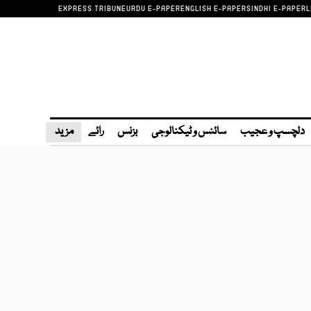
EXPRESS TRIBUNE
URDU E-PAPER
ENGLISH E-PAPER
SINDHI E-PAPER
L
دلچسپ و عجیب
سائنس و ٹیکنالوجی
بزنس
رائے
مزید