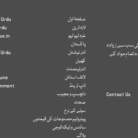
صفحۂ اول
 Urdu
تازہ ترین
rdu
غزہ لہو لہو
ws in
پاکستان
کی سب سے زیادہ
انٹر نیشنل
 Urdu
 تمام مواد کے
کھیل
انٹرٹینمنٹ
لائف اسٹائل
bune
ٹاپ ٹرینڈ
inment
دلچسپ و عجیب
Contact Us
صحت
سونے کے نرخ
پیٹرولیم مصنوعات کی قیمتیں
سائنس و ٹیکنالوجی
بلاگ