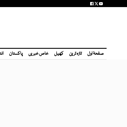
صفحۂ اول
تازہ ترین
کھیل
خاص خبریں
پاکستان
انٹ