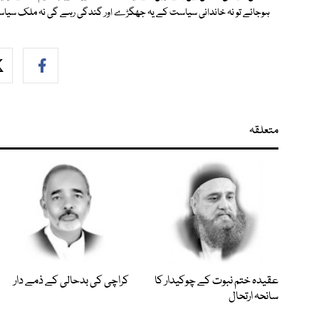
ہوجائے تو نہ خاندانی سیاست کے یہ جھگڑے اور گندگی رہے گی نہ ملک سیاسی
متعلقہ
عقیدہ ختم نبوت کے چوکیدار کا
کراچی کی بدحالی کے ذمے دار
سانحہ ارتحال