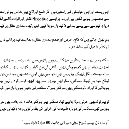
اپنی پسند اور اپنی خواہش کے راستے میں اگر طمع اور لالچ بھی شامل ہو تو راستے 
سے محسوس ہونے لگتی ہیں اور ہم پر ا
دروازہ کھولنے سے پہلے ہم نے لاکھ بار سوچا کیوں نہیں تھا۔ ہماری عقل پر کیسا 
ہم بھول جاتے ہیں کہ لالچ، حرص اور طمع ہماری عقل، ہمارے فہم پر تالے ڈال
زیادہ بُرا راحیل کے ساتھ ہوا۔
تمھاری دوائیاں بھی کم ہوچکی تھیں۔ گنتی کی تین گولیاں کھارہے تھے۔ کیا دوا می
سر! طبیعت بالکل ٹھیک چل رہی تھی۔ دوا میں بھی کوئی ناغہ نہیں ہو۔ دس دن
لیکن خود ہی ٹھیک ہوگئی۔ مگر ابھی چار دِن سے پھر کچھ کرنے کو دل نہیں چاہ ر
ہوجائے گا اور اب تو منگنی بھی ہو گئی ہے''۔ سکندر نے بجھی ہوئی آواز میں کہا
تو پھر تو تمھیں خوش ہونا چاہیے تھا۔ منگنی بھی ہوگئی ماشاء اللہ جاب بھی 
ہورہی تھی۔ سکندر کی دوبارہ طبیعت کی خرابی کی بظاہر کوئی وجہ دِکھائی نہی
''پندرہ دن پہلے شروع ہوئی ہے نئی جاب۔ 80 ھزار تنخواہ ہے۔''