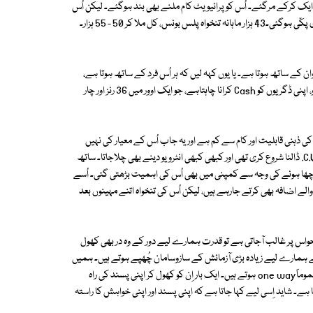
یک ایک کرکے مرگئے۔ اُس کو پرائیویٹ کام ملنے بھی بند ہوگئے۔ لیکن اُس
کی برسوں پرانی خواہش پوری ہوگئی۔ ایک اچھی پرائیویٹ فرم میں اُس کی نوکری پکّی ہوگئی۔43 ہزار ماہانہ تنخواہ پلس بونس، کل ملا کر 50 - 55 ہزار۔
ر کے ساتھ بھی ویسا ہی ہوا، جو اس عُمر کے ہر Fast Moving نوجوان کے ساتھ ہوتا ہے۔ یا یوں کہہ لیں کہ ہر اُس فرد کے ساتھ ہوتا ہے،
خواہ اُس کی عُمر کچھ بھی ہو، جو فوراً اور ہر وقت اپنے آپ کو، اپنی صلاحیتوں کو، اپنی ڈگریوں کو Cash کرانا چاہتاہے، جو ایک اوور میں 36 رنز اور چار
 ذہنی قابلیت اور کام سے کم ہے اور یہ جاب اُس کے معیار کی نہیں
ہے۔ اُسے کوئی اور ''اچھی جاب'' چاہیے اور اُس نے جاب پر رہتے ہوئے اِدھر اُدھر C.V. ڈالنا شروع کری تھی اور کبھی کبھی انٹرویو دینے بھی چلاجاتا۔ ساتھ
 اچھا ہونے کی وجہ سے کمپنی میں بھی اُس کی اہمیت بڑھتی گئی۔ اُسے
والے اضافہ بھی کرتے جارہے ہیں، لیکن اُس کی تنخواہ اتنے مہینوں بعد
اس پر غالب آجاتی ہے تو قدرت ہمارے لیے دور کے وہ در بھی کھول
ھے ہمارے لیے زیادہ بڑی آزمائش کے سازوسامان چُھپے ہوتے ہیں۔ ہمیں
علم نہیں ہوتا، لیکن خواہش کی شدّت کے پریشر سے کُھلنے والے یہ دروازے عموماََone way ہوتے ہیں۔ ایک بار اِن کو کھول کر اپنی پسند کی راہ
ہے۔ شاید اِسی لیے کہا جاتا ہے کہ اپنی پسند اور اپنی خواہش کا راستہ