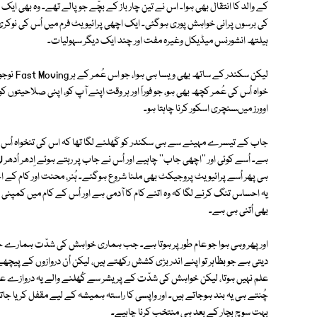
کے والد کا انتقال بھی ہوا۔ اس نے تین چار باز کے بچّے جو پالے تھے۔ وہ بھی ا
ہیلتھ انشورنس میڈیکل وغیرہ مفت اور چند ایک دیگر سہولیات۔
لیکن سکند
اوورز میںسنچری اسکور کرنا چاہتا ہو۔
جاب کے تیسرے مہینے سے ہی سکندر کو کَھلنے لگا تھا کہ اس کی تنخواہ اُس کی
ہی پھر اُسے پرائیویٹ پروجیکٹ بھی ملنا شروع ہوگئے۔ ہُنر، محنت اور کام کے
یہ احساس تنگ کرنے لگا کہ وہ اتنے کام کا آدمی ہے اور اُس کے کام میں کمپنی 
بھی اُتنی ہی ہے۔
اور پھر وہی ہوا جو عام طور پر ہوتا ہے۔ جب ہماری خواہش کی شدّت ہمارے حو
دیتی ہے جو بظاہر تو اپنے اندر بڑی کشش رکھتے ہیں، لیکن اُن دروازوں کے پیچ
چُنتے ہی یہ بند ہوجاتے ہیں۔ اور واپسی کا راستہ ہمیشہ کے لیے مقفل کریا جاتا 
بہت سوچ بچار کے بعد ہی منتخب کرنا چاہیے۔