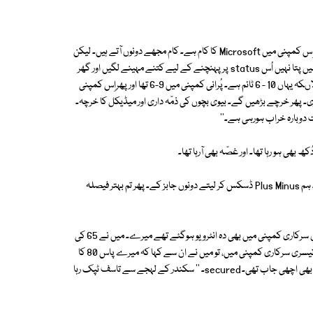
''میرا دِل نہیں لگ رہا۔ نئی جاب میں۔ پُرانی کمپنی Linnex یہ کام کررہی تھی۔ اِس کمپنی میں Microsoft کا کام ہے۔ کام مجھے دونوں آتے ہیں۔ لیکن
پُرانی کمپنی میں، میں ایک طرح اپنے ڈپارٹمنٹ کا ہیڈ بن چکا تھا۔ اِس کمپنی میں پتا نہیں اُس status پر پہنچنے کے لیے کتنے مہینے لگیں اور گھر
سے زیادہ دور ہے اِس کا آفس۔ آنے جانے میں ہی چار گھنٹے لگ جاتے ہیں۔ حالاںکہ یہاں 10 - 6 ٹائم ہے۔ پُرانی کمپنی میں 9-6 تھا اور پھراِس کمپنی
۔ پھر خرچے بڑھیں گے۔ بیوی بچوں کی ذمّہ داری اور میڈیکل کا خرچہ۔
بھی ہو رہا تھا۔ اور غصّہ بھی آرہا تھا۔
''تو یار! تم نے جاب بدلنے سے پہلے کِسی سے مشورہ کیا تھا۔ میرے پاس آجاتے۔ ہم Plus Minus ڈسکس کر لیتے دونوں جابز کے۔ پھر تم بہتر فیصلہ
''بس غلطی ہوگئی۔ انٹرویو دیا تھا۔ آفر آگئی۔ ڈبل salary تھی۔ اور بیچ میں فلاں سرکاری کمپنی میں بھی دہ انٹرویو ہوگئے تھے میرے۔ میں نے 65 کی
ڈیمانڈ کی تھی۔ وہ انہوں نے Accept کر لی تھی، مگر جب فائنل انٹرویو تھا وہاں تیسری سرکاری کمپنی میں، تو میں نے ان سے کہا کہ میرے پاس 80 کا
آفر لیٹر ہے۔ آپ اگر بڑھاتے ہیں کچھ تو ٹھیک ہے۔ انہوں نے Refuse کردیا۔ وہ بھی اچھی جاب تھی۔ secured۔ '' سکندر کے لہجے سے تاسف ٹپک رہا