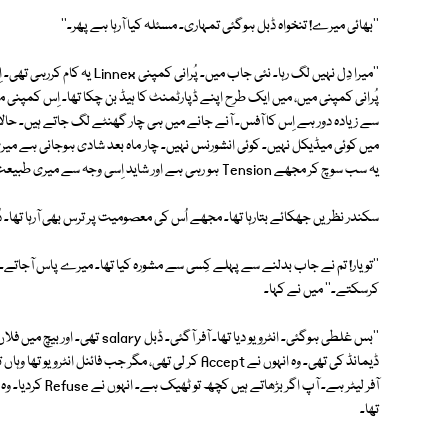
''بھائی میرے! تنخواہ ڈبل ہوگئی تمہاری۔ مسئلہ کیا آرہا ہے پھر۔''
میں کوئی میڈیکل نہیں۔ کوئی انشورنس نہیں۔ چار ماہ بعد شادی ہوجانی ہے میری
یہ سب سوچ کر مجھے Tension ہو رہی ہے اور شاید اِسی وجہ سے میری طبیعت دوبارہ خراب ہورہی ہے۔''
سکندر نظریں جھکائے بتارہا تھا۔ مجھے اُس کی معصومیت پر ترس بھی آرہا تھا۔ دُکھ 
کرسکتے۔'' میں نے کہا۔
تھا۔