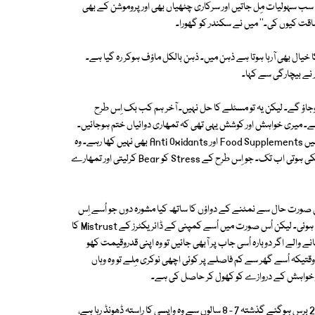
ں سب سہولیات مِل جاتیں اور سرکاری چٹھیاں بھی اور پروموشن کے بھی
خیال بھی آرہا ہوتا ہے ذہن میں۔ ذہن بالکل ماؤف ہوکر رہ گیا ہے۔
 نے بیچارگی سے کہا۔
و انشاء اللہ سب ٹھیک ہوجائے گا۔ دواؤں کا dose بڑھانے سے تم Relax ہوجاؤ گے۔ لیکن یہ تو مسئلے کا حل نہیں۔ آخر ہم کب بک اِس طرح
 ہے۔ میری خواہش اور کوشش یہی تھی کہ تمھاری دوائیاں ختم ہوجائیں۔
اور تم اپنے پیروں پر کھڑے ہوجاؤ اور تم اتنے عرصے سے پیسے بچانے کے چکر میں Food Supplements اور Anti Oxidants بھی نہیں کھا رہے۔ وہ
لیتے رہتے تو تمھارے اعصابی نظام میں ایک Parallel قوّت مدافعت پیدا ہوچکی ہوتی اب تک۔ جو اِس طرح کے Stress کو Bear کرلیتی اور تمھارے
س صورت حال سے نمٹنے کے دواؤں کا ساتھ کیا مشورہ دوں جو اُسے اِس
مشکل وقت سے نکال سکے۔ پہلی جاب پر واپس جانے کے option پر بھی بات ہوئی۔ لیکن اُس صورت میں اُسے کمپنی کے ڈائریکٹرز کے Mistrust کا
ہ کہ ایک بار جاب چھوڑ کرجانے والے اگر دوبارہ اُسی جاب پر آبھی جائیں تو وہ اپنی قدروقیمت کھو
ں سکتا تھا۔ یہی طے پایا تاوقتیکہ اُسے گھر سے کم فاصلے پر کوئی اچھی نوکری مِلے تو وہ وہاں
ر خواہش کے دروازے کو کھول کر حاصل کی ہے۔
راحیل نے بھی برسوں پہلے اپنی پسند اور خواہش کے دروازے کو کھول لیا تھا۔20 برس ہوگئے گذشتہ 7 - 8 سالوں سے وہ واپسی کا راستہ ڈھونڈ رہا ہے،