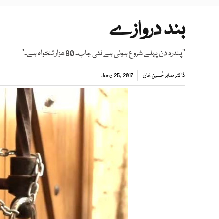
بند دروازے
’’پندرہ دن پہلے شروع ہوئی ہے نئی جاب۔ 80 ھزار تنخواہ ہے۔‘‘
ڈاکٹر صابر حُسین خان
June 25, 2017