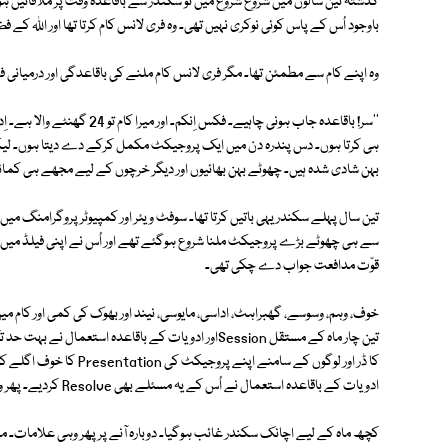
گذشتہ تین سالوں میں شروع شروع میں تو سکندر سے باقاعدہ وقت پر ملاقاتیں ہوتی
باوجود اُس کے پاس کوئی نوکری نہیں تھی۔ وہ فری لانس کام کرتا تھا اور اللہ کے ف
وہ اپنے کام سے مطمئن تھا۔ مگر فری لانس کام ملنے کی باقاعدگی اور درمیانی
''سر! باقاعدہ جاب ہونی چاہیے۔ ف
ہی کرتا ہوں۔ دس پندرہ دن میں ایک پروجیکٹ مکمل کرکے دے دیتا ہوں۔ لیکن
بہن شادی شدہ ہیں۔ چھوٹے بہن بھائیوں اور دیگر خرچوں کے لیے مجھے ہی کمان
تین سال پہلے سکندر یہی باتیں کرتا تھا۔ سوفٹ ویئر اور کمپیوٹر پروگرامنگ م
سے ہی چھوٹے بڑے پروجیکٹ ملنا شروع ہوگئے تھے اور اُس نے اپنی فیلڈ میں کام 
قوّت مدافعت جواب دے چکی تھی۔
خوف، وہم، وسوسے، گھبراہٹ، اداسی، مایوسی، نیند اور بھوک کی کمی اور کام می
تین چار ماہ کے مستقل Sessionاور ادویات کے باقاعدہ ا
کا ڈر اور لوگوں کے سامنے 
ادویات کے باقاعدہ استعمال نے اُس کے یہ مسئلے بھی Resolve کردیے۔ پھر وہی ہوا جو عام طور پر ہوتا ہے۔
کچھ ماہ کے لیے اچانک سکندر غائب ہوگیا۔ دوبارہ آنے پر پھر وہی علامات۔ مگ