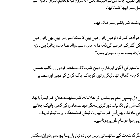
 تھیں۔ جب اُس نے میرے پاس آ نا شروع کیا تو تعلیم، ہنر اور ڈگری کے
ضل سے اچھا کماتا تھا۔
 فراغت کے وقفوں سے تنگ تھا۔
کس اِنکم۔ اور میرا کام تو 24 گھنٹے والا ہے۔ اِدھر اُدھر کے کام تو میں راتوں میں بھی کرسکتا ہوں اور ابھی بھی راتوں میں
 گھر کے خرچے کی ذمّہ داری میری ہے۔ والد صاحب ریٹائرڈ ہیں۔ بڑی
ا پڑتا ہے۔ جاب ضروری ہے۔''
یں ماسٹرز کی ڈگری اور شارپ ذہن کے مالک سکندر کو دورانِ طالب علمی
نام کمالیا تھا۔ لیکن راتوں کو جاگ جاگ کر ان کی ذہنی اور اعصابی
ں دل چسپی ختم ہوجانے والی علامات کے ساتھ وہ علاج کے لیے آیا تھا۔
ستعمال نے بہت حد تک اُس کی تکالیف دور کردیں۔ مگر خوداعتمادی کی کمی، بائیک چلانے
اپنے پروجیکٹ کی Presentation کا خوف اگلے کئی ماہ تک بھی اُس کے ساتھ رہا۔ لیکن کاؤنسلنگ اور سائیکو ٹراپک
ر کم شدّت کے ساتھ۔ تین برس میں دہ تین بار ایسا ہوا۔ اس دوران سکندر