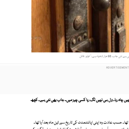
ار تنخواہ ہے۔‘‘ فوٹو : فائل
ہیں چاہ رہا۔ دِل ہی نہیں لگ رہا کسی چیز میں۔ جاب بھی نئی ہے۔ کچھ
ھا۔ حسب عادت وہ اپنی اپائنٹمنٹ کی تاریخ سے تین ماہ بعد آیا تھا۔