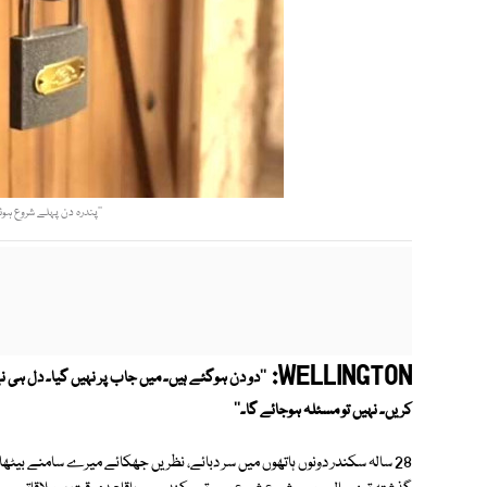
’’پندرہ دن پہلے شروع ہوئی ہے نئی جاب۔ 80 ھز
WELLINGTON:
''دو دن ہوگئے ہیں۔ میں جاب پر نہیں گیا۔ دل ہی ن
کریں۔ نہیں تو مسئلہ ہوجائے گا۔''
28 سالہ سکندر دونوں ہاتھوں میں سر دبائے، نظریں جھکائے میرے سامنے بیٹھا ت