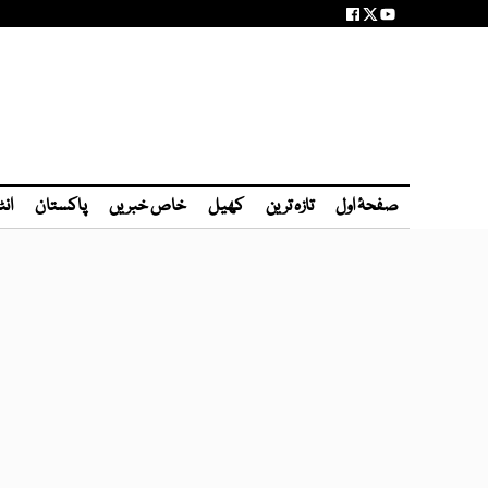
صفحۂ اول
تازہ ترین
کھیل
خاص خبریں
پاکستان
انٹ