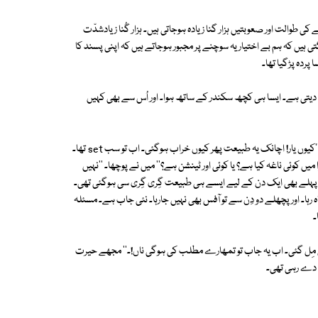
کی طوالت اور صعوبتیں ہزار گنا زیادہ ہوجاتی ہیں۔ ہزار گُنا زیادشدّت
یسے Negative نقش اور اثرات ڈالنے لگتی ہیں کہ ہم بے اختیار یہ سوچنے پر مجبور ہوجاتے ہیں کہ اپنی پسند کا
پردہ پڑگیا تھا۔
 دیتی ہے۔ ایسا ہی کچھ سکندر کے ساتھ ہوا۔ اور اُس سے بھی کہیں
سکندر میرے سامنے نظریں جھکائے، دونوں ہاتھوں میں اپنا سردبائے بیٹھا تھا۔ ''کیوں یار! اچانک یہ طبیعت پھر کیوں خراب ہوگئی۔ اب تو سب set تھا۔
ں کوئی ناغہ کیا ہے؟ یا کوئی اور ٹینشن ہے؟'' میں نے پوچھا۔ ''نہیں
 پہلے بھی ایک دن کے لیے ایسے ہی طبیعت گِری گِری سی ہوگئی تھی۔
ہا۔ اور پچھلے دو دِن سے تو آفس بھی نہیں جارہا۔ نئی جاب ہے۔ مسئلہ
۔
نئی مِل گئی۔ اب یہ جاب تو تمھارے مطلب کی ہوگی ناں!۔'' مجھے حیرت
ں دے رہی تھی۔