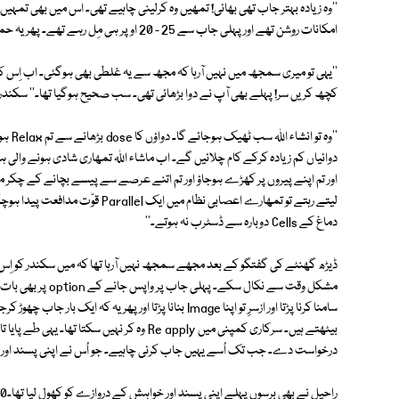
''وہ زیادہ بہتر جاب تھی بھائی! تمھیں وہ کرلینی چاہیے تھی۔ اس میں بھی تمہی
امکانات روشن تھے اور پہلی جاب سے 25 - 20 اوپر ہی مِل رہے تھے۔ پھر یہ حماقت کیوں کی۔'' میں نے سکندر کو گھورا۔
''یہی تو میری سمجھ میں نہیں آرہا کہ مجھ سے یہ غلطی بھی ہوگئی۔ اب اِس کا 
کچھ کریں سر! پہلے بھی آپ نے دوا بڑھائی تھی۔ سب صحیح ہوگیا تھا۔'' سکندر
''وہ ت
دوائیاں کم زیادہ کرکے کام چلائیں گے۔ اب ماشاء اللہ تمھاری شادی ہونے والی
دماغ کے Cells دوبارہ سے ڈسٹرب نہ ہوتے۔''
ڈیڑھ گھنٹے کی گفتگو کے بعد مجھے سمجھ نہیں آرہا تھا کہ میں سکندر کو اِ
سامنا کرنا پڑتا اور ازسرِ تو اپنا Image بنانا پڑتا اور پھر ی
بیٹھتے ہیں۔ سرکاری کمپنی میں Re apply وہ کر نہی
درخواست دے۔ جب تک اُسے یہیں جاب کرنی چاہیے۔ جو اُس نے اپنی پسند او