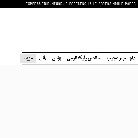
EXPRESS TRIBUNE
URDU E-PAPER
ENGLISH E-PAPER
SINDHI E-PAPER
L
دلچسپ و عجیب
سائنس و ٹیکنالوجی
بزنس
رائے
مزید