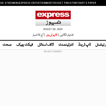
IVE STREAMING
EXPRESS ENTERTAINMENT
CRICKET PAKISTAN
TODAY'S PAPER
AUGUST 08, 2026
اشتہار لگائیں |
لائیو ٹی وی
| آج کا اخبار
ر نیشنل
ٹاپ ٹرینڈ
انٹرٹینمنٹ
لائف اسٹائل
فیکٹ چیک
صحت