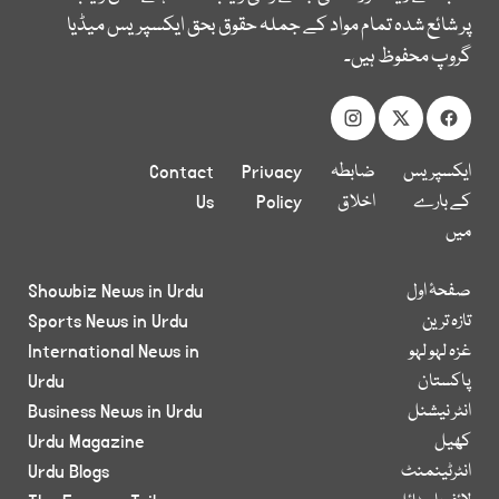
پر شائع شدہ تمام مواد کے جملہ حقوق بحق ایکسپریس میڈیا
گروپ محفوظ ہیں۔
ایکسپریس
ضابطہ
Privacy
Contact
کے بارے
اخلاق
Policy
Us
میں
صفحۂ اول
Showbiz News in Urdu
تازہ ترین
Sports News in Urdu
غزہ لہو لہو
International News in
پاکستان
Urdu
انٹر نیشنل
Business News in Urdu
کھیل
Urdu Magazine
انٹرٹینمنٹ
Urdu Blogs