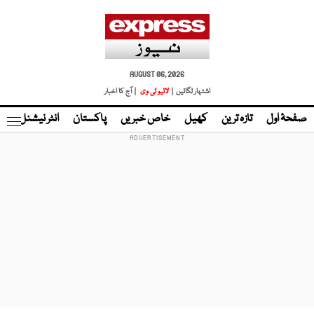
AUGUST 06, 2026
اشتہار لگائیں |
لائیو ٹی وی
| آج کا اخبار
صفحۂ اول
تازہ ترین
کھیل
خاص خبریں
پاکستان
انٹر نیشنل
ٹا