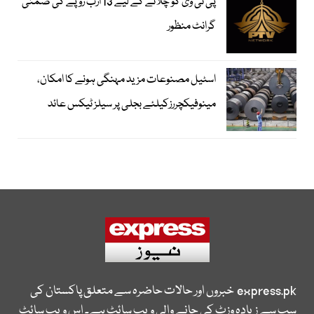
پی ٹی وی کو چلانے کے لیے 13 ارب روپے کی ضمنی
گرانٹ منظور
اسٹیل مصنوعات مزید مہنگی ہونے کا امکان،
مینوفیکچررزکیلئے بجلی پر سیلز ٹیکس عائد
express.pk
خبروں اور حالات حاضرہ سے متعلق پاکستان کی
سب سے زیادہ وزٹ کی جانے والی ویب سائٹ ہے۔ اس ویب سائٹ