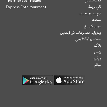
لائف اسٹائل
The Express Tribune
ٹاپ ٹرینڈ
Express Entertainment
دلچسپ و عجیب
صحت
سونے کے نرخ
پیٹرولیم مصنوعات کی قیمتیں
سائنس و ٹیکنالوجی
بلاگ
بزنس
ویڈیوز
جرائم