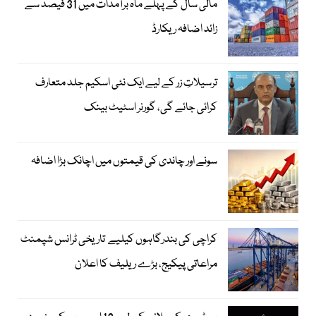
مالی سال کے پہلے ماہ برآمدات میں 31 فیصد سے
زائد اضافہ ریکارڈ
ترسیلاتِ زر کے لیے ایک نئی اسکیم جلد متعارف
کرائی جائے گی، گورنر اسٹیٹ بینک
سونے اور چاندی کی قیمتوں میں اچانک بڑا اضافہ
کراچی کی بندرگاہوں کیلیے تاریخی ٹرانس شپمنٹ
مراعاتی پیکیج، بڑے ریلیف کا اعلان