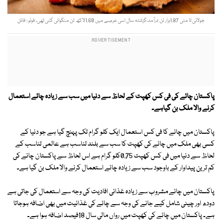
جولائی تا مئی 1.87ہزار ٹن درآمد،گزشتہ سال اسی عرصے میں 1.60لاکھ ٹن منگوائی گئی تھی۔ فوٹو : فائل
پاکستان چائے کی فی کس کھپت کے لحاظ سے دنیا میں سب سے زیادہ چائے استعمال
کرنے والا ملک بن گیاہے۔
پاکستان میں چائے کا فی کس استعمال ایک کلو گرام تک پہنچ گیا ہے جو دنیا کے
کسی بھی ملک میں چائے کی کھپت کا سب سے بلند تناسب ہے عالمی تناسب کے
لحاظ سے دنیا میں فی کس کھپت 0.75کلو گرام ہے اس لحاظ سے پاکستان چائے کی
کم ترین پیداوار کے باوجود سب سے زیادہ چائے استعمال کرنے والا ملک بن گیا ہے۔
پاکستان میں چائے مشروب سے زیادہ غذائی افادیت کی وجہ سے استعمال کی جاتی ہے
دودھ اور چینی شامل کیے جانے کی وجہ سے چائے کی غذائیت میں بھی اضافہ ہوجاتا
ہے۔ پاکستان میں چائے کی کھپت میں رواں مالی سال 18فیصد اضافہ ہوا ہے۔