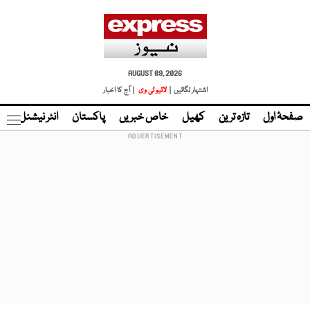
AUGUST 09, 2026
اشتہار لگائیں |
لائیو ٹی وی
| آج کا اخبار
صفحۂ اول
تازہ ترین
کھیل
خاص خبریں
پاکستان
انٹر نیشنل
ٹا