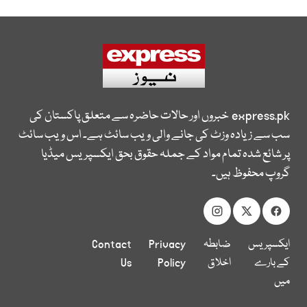
express.pk
خبروں اور حالات حاضرہ سے متعلق پاکستان کی
سب سے زیادہ وزٹ کی جانے والی ویب سائٹ ہے۔ اس ویب سائٹ
پر شائع شدہ تمام مواد کے جملہ حقوق بحق ایکسپریس میڈیا
گروپ محفوظ ہیں۔
ایکسپریس
ضابطہ
Privacy
Contact
کے بارے
اخلاق
Policy
Us
میں