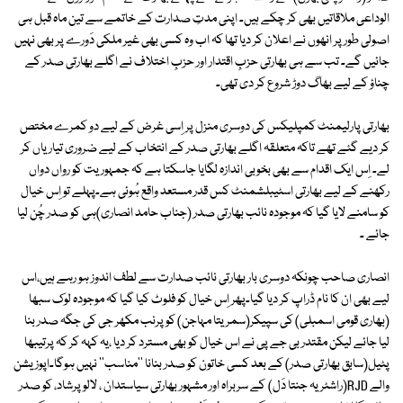
الوداعی ملاقاتیں بھی کر چکے ہیں۔ اپنی مدتِ صدارت کے خاتمے سے تین ماہ قبل ہی
اصولی طور پر انھوں نے اعلان کر دیا تھا کہ اب وہ کسی بھی غیر ملکی دَورے پر بھی نہیں
جائیں گے۔ تب سے ہی بھارتی حزبِ اقتدار اور حزبِ اختلاف نے اگلے بھارتی صدر کے
چناؤ کے لیے بھاگ دوڑ شروع کر دی تھی۔
بھارتی پارلیمنٹ کمپلیکس کی دوسری منزل پر اِسی غرض کے لیے دو کمرے مختص
کر دیے گئے تھے تاکہ متعلقہ اگلے بھارتی صدر کے انتخاب کے لیے ضروری تیاریاں کر
لے۔ اِس ایک اقدام سے بھی بخوبی اندازہ لگایا جاسکتا ہے کہ جمہوریت کو رواں دواں
رکھنے کے لیے بھارتی اسٹیبلشمنٹ کس قدر مستعد واقع ہُوئی ہے۔پہلے تو اِس خیال
کو سامنے لایا گیا کہ موجودہ نائب بھارتی صدر (جناب حامد انصاری)ہی کو صدر چُن لیا
جائے ۔
انصاری صاحب چونکہ دوسری بار بھارتی نائب صدارت سے لطف اندوز ہو رہے ہیں،اس
لیے بھی ان کا نام ڈراپ کر دیا گیا۔پھر اِس خیال کو فلوٹ کیا گیا کہ موجودہ لوک سبھا
(بھاری قومی اسمبلی) کی سپیکر(سمریتا مہاجن) کوپرنب مکھر جی کی جگہ صدر بنا
لیا جائے لیکن مقتدر بی جے پی نے اس خیال کو بھی مسترد کر دیا ،یہ کہہ کر کہ پرتیبھا
پٹیل(سابق بھارتی صدر) کے بعد کسی خاتون کو صدر بنانا ''مناسب'' نہیں ہوگا۔اپوزیشن
والے RJD(راشٹریہ جنتا دَل) کے سربراہ اور مشہور بھارتی سیاستدان ، لالو پرشاد، کو صدر