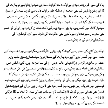
چالاکی سے اگر نریندر مودی نے ایک دَلت کو اپنا صدارتی امیدوار بنایا ہے تو بھارت کی
17 اپوزیشن پارٹیوں نے بھی متحدہ اور متفقہ طور پر ایک دَلت ہی کو اپنا صدارتی امیدوار
بنا لیا ہے۔دہلی میں منعقد ہونے والے جس اہم ترین اور ہنگامی اجلاس میں یہ حیرت
خیز فیصلہ کیا گیا، اس کی صدارت سونیا گاندھی کر رہی تھیں۔اِس خوش قسمت
امیدوار کا نام میرا کمار ہے۔ وہ بھی صوبہ بہار کے دَلت خاندان کی فرد ہیں اور اُن کی عمر
بھی ستر سال سے متجاوز ہے۔اُنہیں بھی حکومت کی طرف سے ''زی کیٹگری'' کی
سیکیورٹی فراہم کی جا چکی ہے۔
الیکٹرول کالج کے اعتبار سے کووند کا پلڑا بھاری نظر آتا ہے مگر تجربے اور شخصیت کے
لحاظ سے میرا کمار ''وزنی'' ہیں۔وہ بھارت کے ممتاز ترین سیاستدان(سابق نائب وزیر
اعظم اور سابق مرکزی وزیر)آنجہانی جگ جیون رام کی صاحبزادی ہیں، کئی ملکوں میں
سفارتی فرائض انجام دے چکی ہیں، پانچ بار لوک سبھا(قومی اسمبلی) کی رکن منتخب ہو
چکی ہیں، مرکزی وزیر رہ چکی ہیں اور سب سے بڑھ کر بھارتی لوک سبھا کی اسپیکر کا
نازک عہدہ بھی نبھا چکی ہیں۔ اُن کی والدہ(اندرانی دیوی) گاندھی اور نہرو کے ساتھ اہم
فیصلوں میں شریک رہی تھیں۔ میرا کمار خود بھی قانون دان ہیں اور اُن کے شوہر(منجول
کمار) بھی بھارتی سپریم کورٹ کا ایک اہم نام ہے۔نئے بھارتی صدر کا انتخاب 15جولائی
2017ء سے پہلے پہلے تکمیل کو پہنچنا ہے۔ آئیے دیکھتے ہیں کہ دو دَلتوں میں سے
قسمت کی دیوی کس پر مہربان ہوتی ہے!!