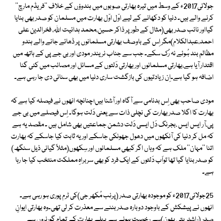
جولائی2017ء کے وسط میں تیرہ بھارتی صوبوں میں ہندوؤں کے خلاف ''فریڈم مارچ''
کرنے والے ہیں۔ دنیا کو دکھانے کے لیے اوّل اوّل بھارت میں مسلمان کو صدر بھی بنایا
گیااور نائب صدر بھی(مثال کے طور پر ذاکر حسین،محمد ہدائیت اللہ، فخرالدین علی
احمد،عبدالکلام)مگر اِس کے باوصف بھارتی مسلمانوں پر ڈھائے جانے والے ہندو
مظالم بند ہُوئے نہ رُک سکے۔ جب سے جناب نریندر مودی اور بی جے پی کے ہاتھ میں
اقتدار آیا ہے،بھارتی مسلمانوں اور بھارتی دَلتوں کے مسائل اور مصائب میں کئی گنا
اضافہ ہو گیا ہے۔اِن زیادتیوں کی بازگشت ساری دنیا میں بھی سنائی دی جا رہی ہے۔
مودی صاحب بھی اِس بدنامی سے آگاہ اور آشنا ہیں؛چنانچہ انھوں نے فیصلہ کیا ہے کہ
بھارت کا اگلا صدر بھارت کی نچلی ذات سے یعنی دَلت ہوگا۔ اِس فیصلے میں بی جے
پی،آر ایس ایس ،بجرنگ دَل ایسی دَلت دشمن جماعتیں بھی شامل ہیں ۔ مقصد یہ ہے
کہ مل کر دنیا کی آنکھوں میں دھول جھونکی جاسکے اور یہ ثابت کیا جاسکے کہ بھارت
اتنا ''مہان'' ملک ہے کہ وہاں اگر کبھی مسلمانوں اور سِکھوں(مثلاً گیانی ذیل سنگھ)
کو صدر بنایا گیا تھا تواَب دَلتوں کے ایک فرد کو بھی سربراہِ مملکت منتخب کیا جا رہا
ہے۔
25جولائی2017ء کو موجودہ بھارتی صدر (پرنب مُکھر جی)کی ٹرم پوری ہو رہی ہے۔
انھوں نے پیشکش کے باوجود دوبارہ صدر بننے سے معذرت کر لی تھی۔وہ بھارتی ایوانِ
صدر (راشٹرپتی بھون)سے رخصت ہونے سے پہلے بھارت کے تمام گورنروں سے