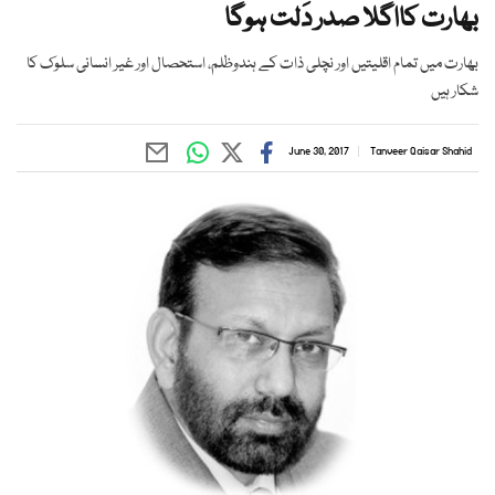
بھارت کااگلا صدر دَلت ہوگا
بھارت میں تمام اقلیتیں اور نچلی ذات کے ہندوظلم، استحصال اور غیر انسانی سلوک کا
شکار ہیں
June 30, 2017
Tanveer Qaisar Shahid