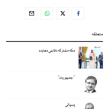
متعلقہ
مکہ مشترکہ دفاعی معاہدہ
’’ جمہوریت‘‘
پسپائی