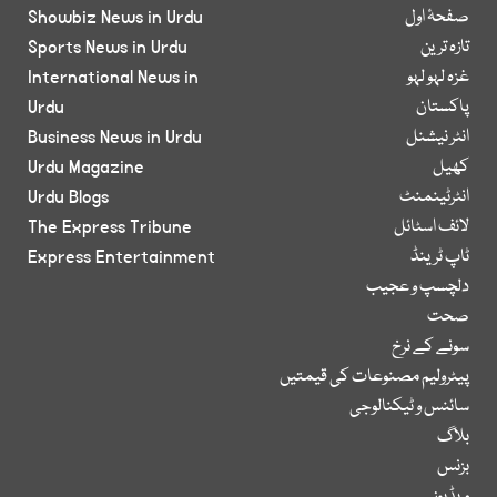
صفحۂ اول
Showbiz News in Urdu
تازہ ترین
Sports News in Urdu
غزہ لہو لہو
International News in
پاکستان
Urdu
انٹر نیشنل
Business News in Urdu
کھیل
Urdu Magazine
انٹرٹینمنٹ
Urdu Blogs
لائف اسٹائل
The Express Tribune
ٹاپ ٹرینڈ
Express Entertainment
دلچسپ و عجیب
صحت
سونے کے نرخ
پیٹرولیم مصنوعات کی قیمتیں
سائنس و ٹیکنالوجی
بلاگ
بزنس