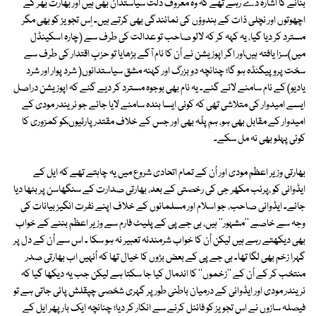
بنانے کا اشارہ دے رہے تھے کہ وہ معروف دَلت سیاستدان بھی ہیں اور بھارت بھر کے
اچھوتوں اور نچلی ذات کے ہندوؤں کی نمائندگی بھی کرتے ہیں۔ اِس تجویز کو بھی مگر
مسترد کر دیا گیا، یہ کہہ کر کہ لالو صاحب تو عدالت کی طرف سے (چارہ اسکینڈل
میں)سزا یافتہ ہیںاور اگر اپوزیشن نے اُن کا نام آگے بڑھایا تو حزبِ اقتدار کی طرف سے
سخت پروپیگنڈہ ہو گا؛ چنانچہ دو بزرگ اور کہنہ مشق سیاستدانوں( شرد پوار اور شرد
یادیو) کے نام سامنے لائے گئے۔ یہ نام بھی بوجوہ مسترد کر دیے گئے کہ اپوزیشن دراصل
ایسے امیدوار کی متلاشی تھی کہ کوئی ایسا بندہ سامنے لایا جائے جو نریندر مودی کے
امیدوار کے مقابل بھی ہو، ہم پلّہ بھی اور جس کے خلاف مقتدر پارٹیوںکو کمزوری کا
کوئی پہلو بھی نہ مل سکے۔
بھارتی وزیر اعظم مودی اور اُن کے تمام اتحادی شروع میں یہ چاہتے تھے کہ ایل کے
ایڈوانی کو ،پرنب مکھر جی کی رخصتی کے بعد، بھارتی صدارت کے سنگھاسن پر بٹھا دیا
جائے۔ ایڈوانی صاحب، جو اسلام اور مسلمانوں کے خلاف اپنے نفرت انگیز بیانات کی
وجہ سے خاصے ''مشہور'' ہیں، بی جے پی کے پلیٹ فارم سے وزیر اعظم بننے کے خواب
بھی دیکھتے رہے ہیں لیکن اُن کا خواب شرمندئہ تعبیر نہ ہو سکا ۔ اس سے اُن کے دل پر
گہرا زخم بھی لگا تھا۔ بی جے پی کے بعض بڑوں کا خیال تھا کہ اُنہیں اب بھارتی صدر
منتخب کر کے اُن کے ''زخموں'' کا اندمال کیا جا سکتا ہے لیکن جب یہ دیکھا گیا کہ
نریندر مودی اور ایڈوانی کے درمیان باطنی طور پر گہری شخصی چپقلش پائی جاتی ہے تو
فیصلہ سازوں نے اس تجویز کو فائنل کرنے سے انکار کر دیا؛ چنانچہ ایک بار پھر ایل کے