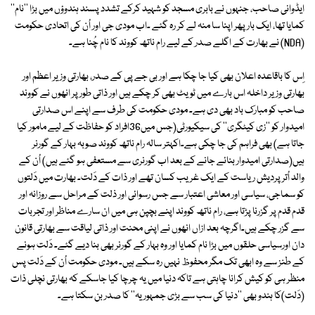
ایڈوانی صاحب، جنہوں نے بابری مسجد کو شہید کرکے تشدد پسند ہندوؤں میں بڑا ''نام''
کمایا تھا، ایک بار پھر اپنا سا منہ لے کر رہ گئے ۔اب مودی جی اور اُن کی اتحادی حکومت
(NDA) نے بھارت کے اگلے صدر کے لیے رام ناتھ کووند کا نام چُنا ہے۔
اِس کا باقاعدہ اعلان بھی کیا جا چکا ہے اور بی جے پی کے صدر، بھارتی وزیر اعظم اور
بھارتی وزیر داخلہ اس بارے میں ٹویٹ بھی کر چکے ہیں اور ذاتی طور پر انھوں نے کووند
صاحب کو مبارک باد بھی دی ہے۔ مودی حکومت کی طرف سے اپنے اس صدارتی
امیدوار کو ''زی کیٹگری'' کی سیکیورٹی(جس میں36افراد کو حفاظت کے لیے مامور کیا
جاتا ہے) بھی فراہم کی جا چکی ہے۔اکہتر سالہ رام ناتھ کووند صوبہ بہار کے گورنر
ہیں(صدارتی امیدوار بنائے جانے کے بعد اب گورنری سے مستعفی ہو گئے ہیں) اُن کے
والد اُتر پردیش ریاست کے ایک غریب کسان تھے اور ذات کے دَلت۔ بھارت میں دَلتوں
کو سماجی، سیاسی اور معاشی اعتبار سے جس رسوائی اور ذلت کے مراحل سے روزانہ اور
قدم قدم پر گزرنا پڑتا ہے، رام ناتھ کووند اپنے بچپن ہی میں ان سارے مناظر اور تجربات
سے گزر چکے ہیں۔اگرچہ بعد ازاں انھوں نے اپنی محنت اور ذاتی لیاقت سے بھارتی قانون
دان اورسیاسی حلقوں میں بڑا نام کمایا اور وہ بہار کے گورنر بھی بنا دیے گئے۔ دَلت ہونے
کے طنز سے وہ ابھی تک مگر محفوظ نہیں رہ سکے ہیں۔ مودی حکومت اُن کے دَلت پس
منظر ہی کو کیش کرانا چاہتی ہے تاکہ دنیا میں یہ چرچا کیا جاسکے کہ بھارتی نچلی ذات
(دَلت)کا ہندو بھی ''دنیا کی سب سے بڑی جمہوریہ'' کا صدر بن سکتا ہے۔