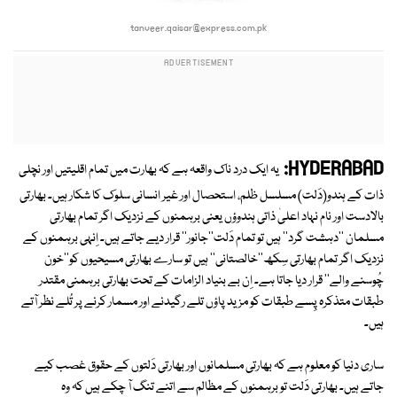
tanveer.qaisar@express.com.pk
HYDERABAD:
یہ ایک درد ناک واقعہ ہے کہ بھارت میں تمام اقلیتیں اور نچلی
ذات کے ہندو(دَلت) مسلسل ظلم، استحصال اور غیر انسانی سلوک کا شکار ہیں۔ بھارتی
بالادست اور نام نہاد اعلیٰ ذاتی ہندوؤں یعنی برہمنوں کے نزدیک اگر تمام بھارتی
مسلمان ''دہشت گرد'' ہیں تو تمام دَلت''جانور'' قرار دیے جاتے ہیں۔ اِنہی برہمنوں کے
نزدیک اگر تمام بھارتی سِکھ''خالصتانی'' ہیں تو سارے بھارتی مسیحیوں کو''خون
چُوسنے والے'' قرار دیا جاتا ہے۔ اِن بے بنیاد الزامات کے تحت بھارتی برہمنی مقتدر
طبقات متذکرہ پِسے طبقات کو مزید پاؤں تلے رگیدنے اور مسمار کرنے پر تُلے نظر آتے
ہیں۔
ساری دنیا کو معلوم ہے کہ بھارتی مسلمانوں اور بھارتی دَلتوں کے حقوق غصب کیے
جاتے ہیں۔ بھارتی دَلت تو برہمنوں کے مظالم سے اتنے تنگ آ چکے ہیں کہ وہ