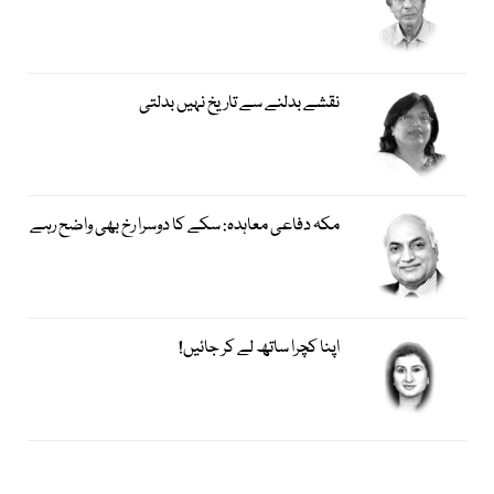
نقشے بدلنے سے تاریخ نہیں بدلتی
مکہ دفاعی معاہدہ: سکے کا دوسرا رخ بھی واضح رہے
اپنا کچرا ساتھ لے کر جائیں!