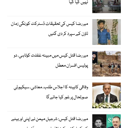
نہیں کیا گیا
میر رضا کیس کی تحقیقات ڈسٹرکٹ کورنگی زمان
ٹاؤن کے سپرد کر دی گئیں
میر رضا قتل کیس میں مبینہ غفلت کوتاہی، دو
پولیس افسران معطل
وفاقی کابینہ کا اجلاس طلب، معاشی، سیکیورٹی
صورتحال پر غور کیا جائےگا
میر رضا قتل کیس: شرجیل میمن نے اپنی اور بیٹے