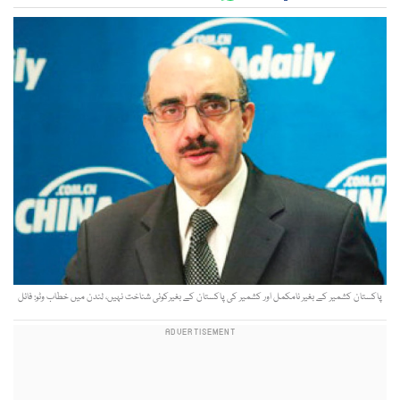
پاکستان کشمیر کے بغیر نامکمل اور کشمیر کی پاکستان کے بغیرکوئی شناخت نہیں، لندن میں خطاب وٹو: فائل