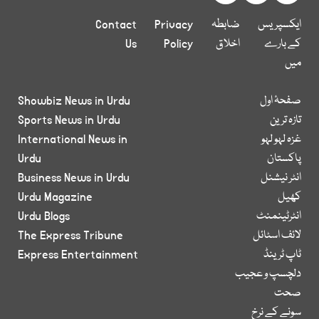
ایکسپریس
ضابطہ
Privacy
Contact
کے بارے
اخلاق
Policy
Us
میں
صفحۂ اول
Showbiz News in Urdu
تازہ ترین
Sports News in Urdu
غزہ لہو لہو
International News in
پاکستان
Urdu
انٹر نیشنل
Business News in Urdu
کھیل
Urdu Magazine
انٹرٹینمنٹ
Urdu Blogs
لائف اسٹائل
The Express Tribune
ٹاپ ٹرینڈ
Express Entertainment
دلچسپ و عجیب
صحت
سونے کے نرخ