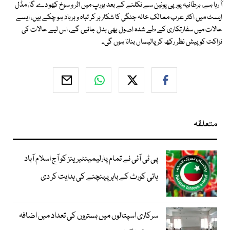
آ رہا ہے، برطانیہ یورپی یونین سے نکلنے کے بعد یورپ میں اثر و سوخ کھو دے گا، مڈل
ایسٹ میں اکثر عرب ممالک خانہ جنگی کا شکار ہر کر تباہ و برباد ہو چکے ہیں، ایسے
حالات میں سفارتکاری کے طے شدہ اصول بھی بدل جائیں گے، اس لیے حالات کی
نزاکت کو پیش نظر رکھ کر پالیساں بنانا ہوں گی۔
متعلقہ
پی ٹی آئی نے تمام پارلیمینٹیرینز کو آج اسلام آباد
ہائی کورٹ کے باہر پہنچنے کی ہدایت کر دی
سرکاری اسپتالوں میں بستروں کی تعداد میں اضافہ