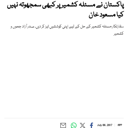
پاکستان نے مسئلہ کشمیر پر کبھی سمجھوتہ نہیں
کیا مسعود خان
سفارتکار مسئلہ کشمیر کے حل کے لیے اپنی کوششیں تیز کر دیں، صدر آزاد جموں و
کشمیر
July 06, 2017
APP