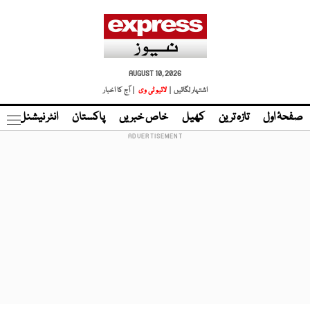
AUGUST 10, 2026
اشتہار لگائیں |
لائیو ٹی وی
| آج کا اخبار
صفحۂ اول
تازہ ترین
کھیل
خاص خبریں
پاکستان
انٹر نیشنل
ٹا