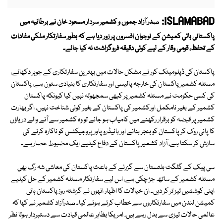
ISLAMABAD:
صدر آزاد جموں و کشمیر سردار مسعود خان نے برطانیہ میں
پاکستانی ہائی کمیشن کے نوجوان افسروں پر زور دیا ہے کہ بطور سفارتکار ملکی مفادات
کے تحفظ، قومی وقار کے لیے کوئی دقیقہ فروگزاشت نہ کیا جائے۔
پاکستان کی ڈپلومیٹک کور نے مشکل حالات میں بہترین سفارتکاری کے جوہر دکھائے،
مسئلہ کشمیر پاکستان کی خارجہ پالیسی اور سفارتکاری کا بنیادی ستون ہے، پاکستان
کی کسی حکومت نے مسئلہ کشمیر پر کبھی سمجھوتہ نہیں کیا کیونکہ پاکستان
کشمیر کے بغیر نامکمل اورکشمیر کی پاکستان کے بغیر کوئی شناخت نہیں، اگر بھارت
کشمیر پر قبضہ کو برقرار رکھنے میں کامیاب ہو جائے تو وہ کشمیر سے آنے والے دریاؤں
کا پانی روک کر پاکستان کو بنجر بنانے اور ہائیڈرو پاور پروجیکٹس کو ناکارہ کرنے کی
سازش کر سکتا ہے، آزاد کشمیر پاکستان کے دفاع کیلیے ایک مضبوط حصار ہے۔
سی پیک کے گلگت بلتستان سے گزرنے کے باعث پاکستان کی معاشی شہ رگ بھی
مسئلہ کشمیر کے ساتھ جڑ چکی ہے، اس لیے سفارتکار مسئلہ کشمیر کے حل کیلیے
اپنی کوششیں تیز تر کر دیں۔ ان خیالات کا اظہار انہوں نے گزشتہ روز پاکستان ہائی
کمیشن لندن میں سفارتکاروں سے خطاب کرتے ہوئے کیا۔ صدرآزاد کشمیر نے کہا کہ
عالمی حالات تیزی سے بدل رہے ہیں، امریکا بظاہر عالمی قیادت سے دستبردار ہوتا نظر