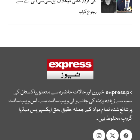
کی کردار کشی کیخلاف این سی سی آئی اے سے
رجوع کرلیا
express.pk
خبروں اور حالات حاضرہ سے متعلق پاکستان کی
سب سے زیادہ وزٹ کی جانے والی ویب سائٹ ہے۔ اس ویب سائٹ
پر شائع شدہ تمام مواد کے جملہ حقوق بحق ایکسپریس میڈیا
گروپ محفوظ ہیں۔