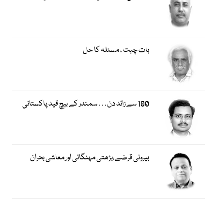
بات چیت ، مسئلہ کا حل
100 سے زائد دن… سمندر کے بیچ قید پاکستانی
بیرونی قرضے،بڑھتی مہنگائی اور معاشی بحران