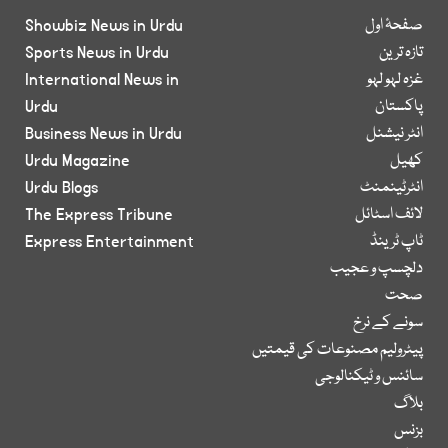
صفحۂ اول
Showbiz News in Urdu
تازہ ترین
Sports News in Urdu
غزہ لہو لہو
International News in
پاکستان
Urdu
انٹر نیشنل
Business News in Urdu
کھیل
Urdu Magazine
انٹرٹینمنٹ
Urdu Blogs
لائف اسٹائل
The Express Tribune
ٹاپ ٹرینڈ
Express Entertainment
دلچسپ و عجیب
صحت
سونے کے نرخ
پیٹرولیم مصنوعات کی قیمتیں
سائنس و ٹیکنالوجی
بلاگ
بزنس