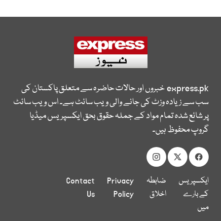
express.pk
خبروں اور حالات حاضرہ سے متعلق پاکستان کی
سب سے زیادہ وزٹ کی جانے والی ویب سائٹ ہے۔ اس ویب سائٹ
پر شائع شدہ تمام مواد کے جملہ حقوق بحق ایکسپریس میڈیا
گروپ محفوظ ہیں۔
ایکسپریس
ضابطہ
Privacy
Contact
کے بارے
اخلاق
Policy
Us
میں