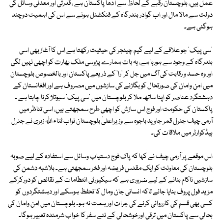
عمل ہیں، بلوچستان رقبے کے لحاظ سے آدھا پاکستان ہے ، قدرتی اور معدنی وسائل کی
دولت سے مالا مال اور اب گوادر بندرگاہ کے فنکشنل ہونے سے اس کی اہمیت دوچند
ہوگئی ہے۔
'سی پیک' جو علاقے کے لیے گیم چینجر کی حیثیت رکھتا ہے اس کا آغاز بھی اسی
بندرگاہ کے وجود سے ہورہا ہے، یہ بات ہمارے پڑوسی ملک بھارت کو اچھی نہیں لگی
اور وہ حسد و رقابت کی آگ میں جل کر 'را' کے ذریعے پاکستان اور بالخصوص بلوچستان
میں امن وامان کی صورتحال کو بگاڑنے کی سازشوں میں مصروف ہے اور افغانستان کے
دہشتگرد عناصر کو اپنا ساتھ ملا کر بلوچستان میں 'سی پیک' سبوتاژ کرنا چاہتا ہے ۔
پاکستان کی حکومت اور فوج اس سازش کو اچھی طرح سمجھتے ہیں، اسی تناظر میں
آرمی چیف جنرل قمر جاوید باجوہ سے وزیراعلیٰ بلوچستان نواب ثناء اللہ زہری نے جنرل
ہیڈکوارٹر میں ملاقات کی۔
اس موقعے پر آرمی چیف نے کہا کہ پاک فوج دستیاب وسائل سے استفادہ کے لیے صوبہ
بلوچستان کی معاونت کو ایک مقدس فریضہ اور فخر سمجھتی ہے۔ بلاشبہ دشمن کی
سازشیں ناکام بنانے کے لیے ضروری ہے کہ سیکیورٹی انتظامات کے نقائص کو دورکرکے
مزید فول پروف بنایا جائے تاکہ انسانی جان ومال کا تحفظ ہوسکے اور دہشتگردوں کو
کسی بھی قسم کی کارروائی کرنے کی جرات اور ہمت نہ ہو۔ بلوچستان میں امن وامان کی
بحالی سے پاکستان میں ترقی اورخوشحالی کے نئے سفر کا خواب شرمندہ تعبیر ہوگا۔