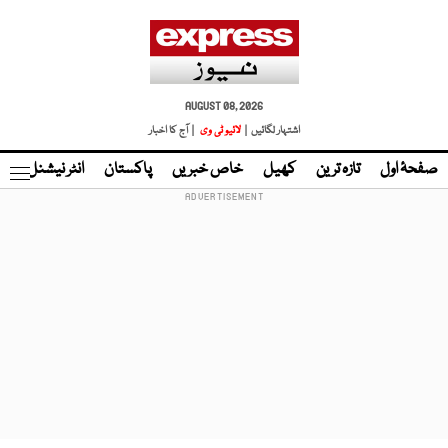
AUGUST 08, 2026
اشتہار لگائیں |
لائیو ٹی وی
| آج کا اخبار
صفحۂ اول
تازہ ترین
کھیل
خاص خبریں
پاکستان
انٹر نیشنل
ٹا