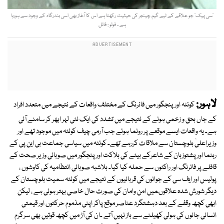
’سی پیک‘ جو علاقے کے لیے گیم چینجر کی حیثیت رکھتا ہے اس کا آغاز بھی اسی بندرگاہ کے وجود سے ہورہا
ہے ۔ فوٹو : فائل
لاہور:
کوئٹہ اور پنجگور میں فائرنگ کے مختلف واقعات کے نتیجے میں متعدد افراد
کے جاں بحق و زخمی ہونے کے نتیجے میں تشدد کی ایک نئی لہر ابھر کر سامنے آئی
ہے۔ یہ واقعات ایسے موقعے پر رونما ہوئے جب آرمی چیف کوئٹہ میں موجود تھے اور
وزیراعلیٰ بلوچستان سے ملاقات کررہے تھے۔ کوئٹہ میں سیاسی جماعت بی این پی کے
رہنما اور پشتوزبان کے شاعرکے بیٹے کی ہلاکت اور پنجگور میں صوبائی وزیر صحت کے
قافلے پر فائرنگ اور راکٹوں سے حملہ کیا گیا۔ بلاشبہ صوبائی انتظامیہ کی کاوشوں ،
پولیس اور ایف سی کے جوانوں کی قربانیوں کے نتیجے میں کوئٹہ سمیت بلوچستان کے
دیگر شورش شدہ علاقوںمیں امن وامان کی صورت حال خاصی بہتر ہوئی ہے ، لیکن
ابھی کچھ وقفے کے بعد دہشتگرد عناصر موقع پاکر اپنی مذموم حرکتوں اور قیمتی
انسانی جانوں کی ہولی کھیلنے سے باز نہیں آتے ۔ان کی آڑ میں کچھ قوتیں بھی سرگرم