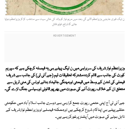
ن لیگ فوری عارضی وزیراعظم لائے گی، بعد میں مریم نواز کو والد کی خالی سیٹ سے منتخب کراکر وزیراعظم بنوایا
جائے گا،ذرائع۔ فوٹو: فائل
وزیراعظم نواز شریف کی سربراہی میں ن لیگ پہلے ہی یہ فیصلہ کرچکی ہے کہ سپریم
کورٹ کی جانب سے قائم کردہ مشترکہ تحقیقات ٹیم (جے آئی ٹی) کی جانب سے شریف
فیملی کی لندن کے وسط میں قیمتی اورمہنگی جائیداد بنانے اوراس کی منی ٹریل سے
متعلق ان کے خلاف رپورٹ آنے کی صورت میں بھرپور قانونی اورسیاسی جنگ لڑے گی۔
جے آئی ٹی آج اپنی حتمی رپورٹ جمع کرارہی ہے دوسری جانب اسلام آباد میں حکومتی
حلقے پہلے ہی اپناکام شروع کرچکے ہیں اورممکنہ فیصلے اوروزیراعظم نوازشریف کے
نااہل ہونے کی صورت میں آپشنزپرغورکررہے ہیں۔