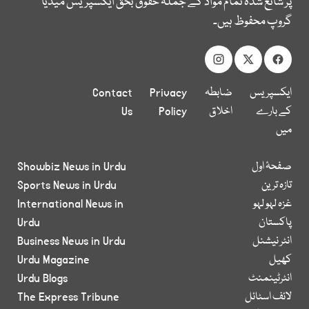
پر شائع شدہ تمام مواد کے جملہ حقوق بحق ایکسپریس میڈیا
گروپ محفوظ ہیں۔
ایکسپریس
ضابطہ
Privacy
Contact
کے بارے
اخلاق
Policy
Us
میں
صفحۂ اول
Showbiz News in Urdu
تازہ ترین
Sports News in Urdu
غزہ لہو لہو
International News in
پاکستان
Urdu
انٹر نیشنل
Business News in Urdu
کھیل
Urdu Magazine
انٹرٹینمنٹ
Urdu Blogs
لائف اسٹائل
The Express Tribune