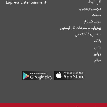
ٹاپ ٹرینڈ
Express Entertainment
دلچسپ و عجیب
صحت
سونے کے نرخ
پیٹرولیم مصنوعات کی قیمتیں
سائنس و ٹیکنالوجی
بلاگ
بزنس
ویڈیوز
جرائم