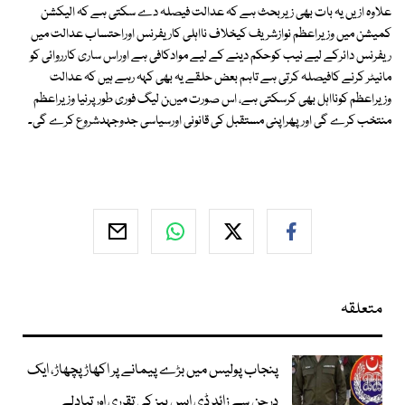
علاوہ ازیں یہ بات بھی زیربحث ہے کہ عدالت فیصلہ دے سکتی ہے کہ الیکشن
کمیشن میں وزیراعظم نوازشریف کیخلاف نااہلی کاریفرنس اوراحتساب عدالت میں
ریفرنس دائرکے لیے نیب کوحکم دینے کے لیے موادکافی ہے اوراس ساری کارروائی کو
مانیٹر کرنے کافیصلہ کرتی ہے تاہم بعض حلقے یہ بھی کہہ رہے ہیں کہ عدالت
وزیراعظم کونااہل بھی کرسکتی ہے، اس صورت میںن لیگ فوری طورپرنیا وزیراعظم
منتخب کرے گی اورپھراپنی مستقبل کی قانونی اورسیاسی جدوجہدشروع کرے گی۔
متعلقہ
پنجاب پولیس میں بڑے پیمانے پر اکھاڑ پچھاڑ، ایک
درجن سے زائد ڈی ایس پیز کی تقرری اور تبادلے