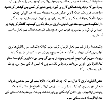
اسلام آبادکے مختلف سیاسی حلقوں میں ہونے والی سرگوشیوں میں زیادہ تریہی کہا
جارہا ہے کہ نوازشریف عدالتی کارروائی کے ذریعے ہٹانے کی کسی بھی کوشش کی شدید
مزاحمت کریںگے جبکہ قانونی حلقوں میںیہ شورعام ہے کہ جے آئی ٹی رپورٹ
وزیراعظم کے مواخذے کے لیے کافی ہے اورسپریم کورٹ انھیں نااہل قراردے گی۔
دارالحکومت میں سیاستدانوں، قانونی ماہرین اور سفارتکاروں کیساتھ گفتگو کی بنیاد پر
جے آئی ٹی کی رپورٹ سپریم کورٹ میں جمع ہونے کے بعدمختلف صورتحال سامنے
آسکتی ہے۔
ایک ممتاز وکیل نے صورتحال کوبیان کرتے ہوئے کہاکہ ایک اہم سوال قانونی ماہرین
کواب بھی تنگ کررہاہے کہ آیاعملدرآمدبینچ رپورٹ پرمزیدکارروائی کرے گا یا یہ
رپورٹ سپریم کورٹ بینچ کوواپس بھیج دی جائے گی جس نے 20اپریل کوفیصلہ سنایا
تھا، اکثرقانونی ماہرین اس بات پر شرطیں لگارہے ہیں کہ اصل 5رکنی بینچ اس رپورٹ
کادوبارہ جائزہ لے گا۔
بعض قانونی ماہرین کاخیال ہے کہ رپورٹ کادوبارہ جائزہ لینے کی صورت میں شریف
فیملی کورپورٹ پرغورکرنے اور اس پراعتراضات اٹھانے کاموقع مل جائے گا جبکہ
پٹیشنرز اپنا جواب بھی داخل کراسکتے ہیں اور عدالت جوابات اوراعتراضات سننے کے
بعد اپنافیصلہ دے سکتی ہے۔