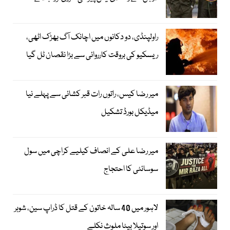
راولپنڈی، دو دکانوں میں اچانک آگ بھڑک اٹھی،
ریسکیو کی بروقت کارروائی سے بڑا نقصان ٹل گیا
میر رضا کیس، راتوں رات قبر کشائی سے پہلے نیا
میڈیکل بورڈ تشکیل
میر رضا علی کے انصاف کیلیے کراچی میں سول
سوسائٹی کا احتجاج
لاہور میں 40 سالہ خاتون کے قتل کا ڈراپ سین، شوہر
اور سوتیلا بیٹا ملوث نکلے