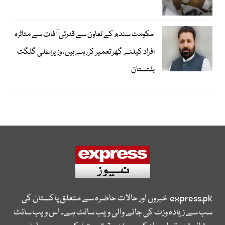
حکومت سندھ کے تعاون سے قدرتی آفات سے متاثرہ
افراد کیلئے گھر تعمیر کر رہے ہیں، وزیراعلیٰ گلگت
بلتستان
express.pk
خبروں اور حالات حاضرہ سے متعلق پاکستان کی
سب سے زیادہ وزٹ کی جانے والی ویب سائٹ ہے۔ اس ویب سائٹ