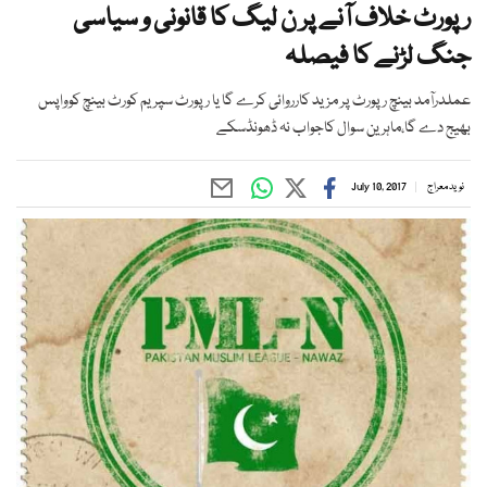
رپورٹ خلاف آنے پر ن لیگ کا قانونی و سیاسی
جنگ لڑنے کا فیصلہ
عملدرآمد بینچ رپورٹ پر مزید کارروائی کرے گا یا رپورٹ سپریم کورٹ بینچ کوواپس
بھیج دے گا،ماہرین سوال کاجواب نہ ڈھونڈسکے
نوید معراج
July 10, 2017