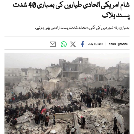
شام امریکی اتحادی طیاروں کی بمباری 40 شدت
پسند ہلاک
بمباری رقہ شہر میں کی گئی، متعدد شدت پسند زخمی بھی ہوئے۔
July 11, 2017
News Agencies