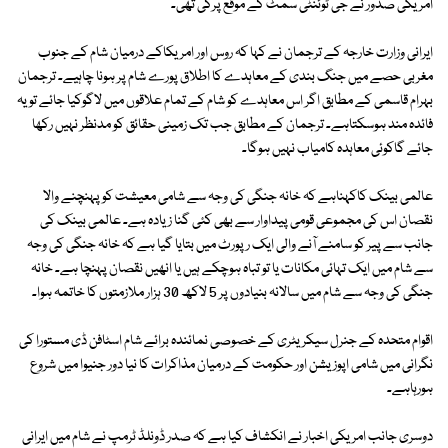
امریکی صدور نے جی ٹوئنٹی سمٹ کے موقع پرکی تھی۔
ایرانی وزارت خارجہ کے ترجمان نے کہا کہ روس اور امریکاکے درمیان شام کے جنوب
مغربی حصے میں جنگ بندی کے معاہدے کا اطلاق پورے شام پر ہونا چاہیے۔ ترجمان
بہرام قاسمی کے مطابق اگر اس معاہدے کو شام کے تمام علاقوں میں لاگوکیا جائے تو یہ
فائدہ مند ہوسکتاہے۔ ترجمان کے مطابق جب تک زمینی حقائق کو مدنظر نہیں رکھا
جائے گاکوئی معاہدہ کامیاب نہیں ہوگا۔
عالمی بینک کاکہناہے کہ خانہ جنگی کی وجہ سے شامی معیشت کو پہنچنے والا
نقصان اس کی مجموعی قومی پیداوار سے بھی کئی گنا زیادہ ہے۔ عالمی بینک کی
جانب سے پیر کو سامنے آنے والی ایک رپورٹ میں بتایا گیا ہے کہ خانہ جنگی کی وجہ
سے شام میں ایک تہائی مکانات یا تو تباہ ہوچکے ہیں یا انھیں نقصان پہنچا ہے۔ خانہ
جنگی کی وجہ سے شام میں سالانہ بنیادوں پر 5 لاکھ 30 ہزار ملازمتوں کا خاتمہ ہوا۔
اقوام متحدہ کے جنرل سیکریٹری کے خصوصی نمائندہ برائے شام اسٹافن ڈی مستورا کی
نگرانی میں شامی اپوزیشن اور حکومت کے درمیان مذاکرات کا نیا دور جنیوا میں شروع
ہورہاہے۔
دوسری جانب امریکی اخبار نے انکشاف کیا ہے کہ صدر ڈونلڈ ٹرمپ نے شام میں ایرانی