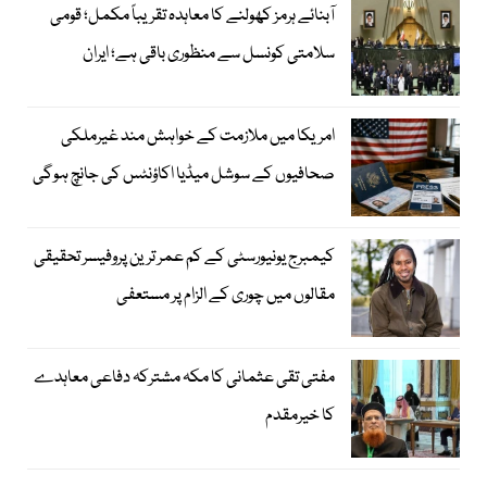
آبنائے ہرمز کھولنے کا معاہدہ تقریباً مکمل؛ قومی
سلامتی کونسل سے منظوری باقی ہے؛ ایران
امریکا میں ملازمت کے خواہش مند غیرملکی
صحافیوں کے سوشل میڈیا اکاؤنٹس کی جانچ ہوگی
کیمبرج یونیورسٹی کے کم عمر ترین پروفیسر تحقیقی
مقالوں میں چوری کے الزام پر مستعفی
مفتی تقی عثمانی کا مکہ مشترکہ دفاعی معاہدے
کا خیرمقدم