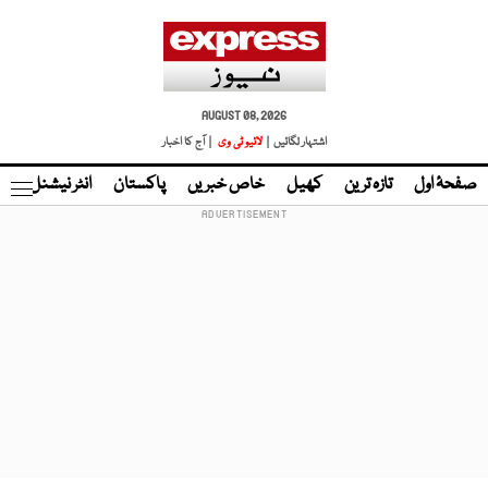
AUGUST 08, 2026
اشتہار لگائیں |
لائیو ٹی وی
| آج کا اخبار
صفحۂ اول
تازہ ترین
کھیل
خاص خبریں
پاکستان
انٹر نیشنل
ٹا