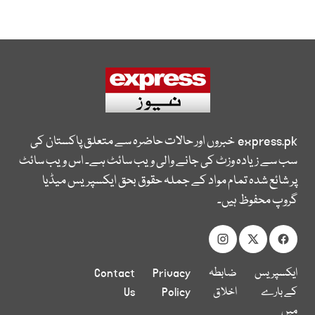
express.pk
خبروں اور حالات حاضرہ سے متعلق پاکستان کی
سب سے زیادہ وزٹ کی جانے والی ویب سائٹ ہے۔ اس ویب سائٹ
پر شائع شدہ تمام مواد کے جملہ حقوق بحق ایکسپریس میڈیا
گروپ محفوظ ہیں۔
ایکسپریس
ضابطہ
Privacy
Contact
کے بارے
اخلاق
Policy
Us
میں