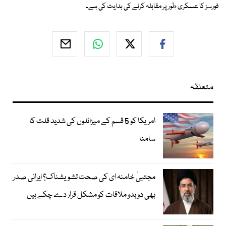
فورسز کا عسکری طور پر مقابلہ کرنے کی ہدایت کی ہے۔
متعلقہ
امریکا کو 5 قسم کے میزائلوں کی شدید قلت کا
سامنا
مجتبیٰ خامنہ ای کی صحت تشویشناک؟ ایرانی صدر
بھی دوبدو ملاقات کو مشکل قرار دے چکے ہیں