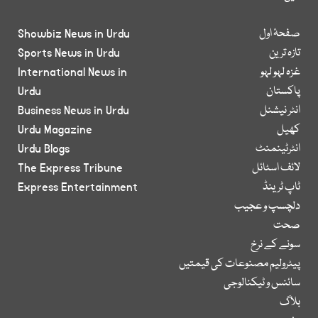
صفحۂ اول
Showbiz News in Urdu
تازہ ترین
Sports News in Urdu
غزہ لہو لہو
International News in
پاکستان
Urdu
انٹر نیشنل
Business News in Urdu
کھیل
Urdu Magazine
انٹرٹینمنٹ
Urdu Blogs
لائف اسٹائل
The Express Tribune
ٹاپ ٹرینڈ
Express Entertainment
دلچسپ و عجیب
صحت
سونے کے نرخ
پیٹرولیم مصنوعات کی قیمتیں
سائنس و ٹیکنالوجی
بلاگ