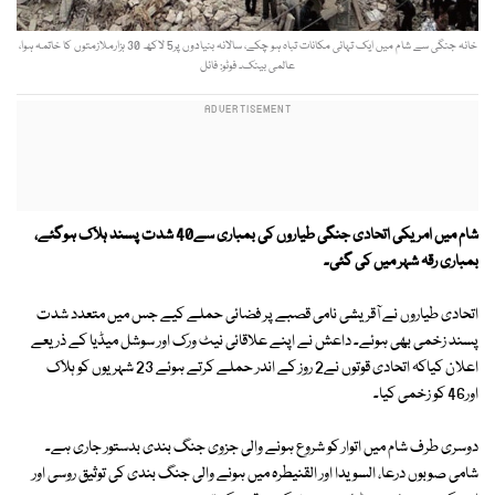
خانہ جنگی سے شام میں ایک تہائی مکانات تباہ ہو چکے، سالانہ بنیادوں پر5 لاکھ 30 ہزارملازمتوں کا خاتمہ ہوا،
عالمی بینک۔ فوٹو: فائل
شام میں امریکی اتحادی جنگی طیاروں کی بمباری سے40 شدت پسند ہلاک ہوگئے،
بمباری رقہ شہر میں کی گئی۔
اتحادی طیاروں نے آقریشی نامی قصبے پر فضائی حملے کیے جس میں متعدد شدت
پسند زخمی بھی ہوئے۔ داعش نے اپنے علاقائی نیٹ ورک اور سوشل میڈیا کے ذریعے
اعلان کیاکہ اتحادی قوتوں نے2 روز کے اندر حملے کرتے ہوئے 23 شہریوں کو ہلاک
اور46 کو زخمی کیا۔
دوسری طرف شام میں اتوار کو شروع ہونے والی جزوی جنگ بندی بدستور جاری ہے۔
شامی صوبوں درعا، السویدا اور القنیطرہ میں ہونے والی جنگ بندی کی توثیق روسی اور