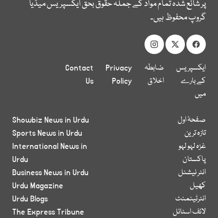
پر شائع شدہ تمام مواد کے جملہ حقوق بحق ایکسپریس میڈیا
گروپ محفوظ ہیں۔
ایکسپریس
ضابطہ
Privacy
Contact
کے بارے
اخلاق
Policy
Us
میں
صفحۂ اول
Showbiz News in Urdu
تازہ ترین
Sports News in Urdu
غزہ لہو لہو
International News in
پاکستان
Urdu
انٹر نیشنل
Business News in Urdu
کھیل
Urdu Magazine
انٹرٹینمنٹ
Urdu Blogs
لائف اسٹائل
The Express Tribune