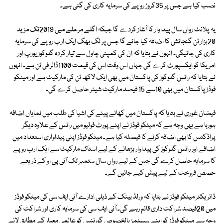
نصب کیا ہے جس پر 35کروڑ روپے کی سرمایہ کاری کی گئی ہے۔
یہ پلانٹ رواں سال پیداوار کا آغاز کردے گا جبکہ اگلے مرحلے میں 2019تک مزید
20ہزار ٹن گنجائش کا اضافہ کیا جائے گا جس پر لگ بھگ ایک ارب روپے کی سرمایہ
کاری کی جائیگی۔ انہوں نے بتایا کہ ان کی کمپنی چاول سے تیار کردہ گلوکوز یورپ اور
امریکا کو ایکسپورٹ کرے گی جہاں اس وقت اس کی قیمت 1100ڈالر فی ٹن ہے۔ انہوں
نے بتایا کہ رائس گلوکوز کی پاکستان میں بھی ایک لاکھ ٹن کی مارکیٹ ہے اور میٹکو
فوڈز پاکستان میں بھی 10سے 15 فیصد مارکیٹ شیئر حاصل کرے گی۔
فیضان غوری نے بتایا کہ پاکستان میں کھانے پینے کی اشیا کی طلب میں نمایاں اضافہ
ہورہا ہے یہی وجہ ہے کہ میٹکو فوڈز نے اپنے پورٹ فولیو میں رائس کے علاوہ دیگر
پراڈکٹس کا بھی اضافہ کرنے کا فیصلہ کیا ہے۔ میٹکو فوڈز اپنی پیداواری استعداد میں
اضافے اور رائس گلوکوز کی پیداوار بڑھانے کے لیے اسٹاک مارکیٹ سے ایک ارب روپے
کا سرمایہ حاصل کرے گی جس کے لیے رواں سال ستمبر تک آئی پی او کے ذریعے
حصص فروخت کے لیے پیش کیے جائیں گے۔
ڈائریکٹر میٹکو فوڈز نے بتایا کہ ورلڈ بینک کے ذیلی ادارے آئی ایف سی کی میٹکو فوڈز
میں 20فیصد شراکت داری قائم رہے گی۔ آئی ایف سی کی سرمایہ کاری اور شراکت کی
وجہ سے میٹکو فوڈز کو اپنے سسٹمز بالخصوص گورننس کو عالمی معیار کے مطابق لانے