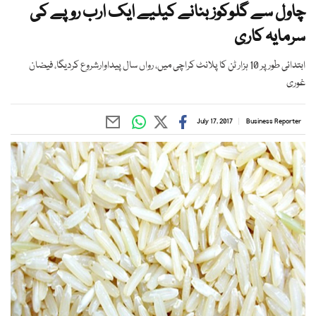
چاول سے گلوکوز بنانے کیلیے ایک ارب روپے کی
سرمایہ کاری
ابتدائی طور پر 10 ہزار ٹن کا پلانٹ کراچی میں، رواں سال پیداوارشروع کردیگا، فیضان
غوری
July 17, 2017
Business Reporter