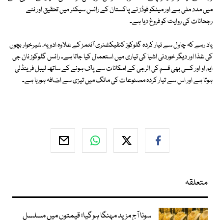
میں مدد ملی ہے اور میٹکو فوڈز نے پاکستان کے رائس سیکٹر میں تحقیق اور نئے
رجحانات کی روایت کو فروغ دیا ہے۔
یاد رہے کہ چاول سے تیار کردہ گلوکوز کنفیکشنری آئٹمز کے علاوہ ادویہ، شیرخوار بچوں
کی غذا اور دیگر خوردنی اشیا کی تیاری میں استعمال کیا جاتا ہے۔ رائس گلوکوز نان جی
ایم او اور کسی بھی قسم کی الرجی کے امکانات سے پاک ہونے کے ساتھ لیبل فرینڈلی
ہوتا ہے اور اس سے تیار کردہ مصنوعات کی مانگ میں تیزی سے اضافہ ہورہا ہے۔
متعلقہ
سونا آج مزید مہنگا ہوگیا؛ قیمتوں میں مسلسل