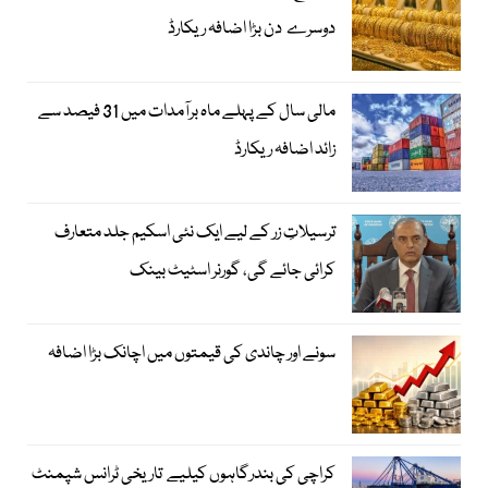
دوسرے دن بڑا اضافہ ریکارڈ
مالی سال کے پہلے ماہ برآمدات میں 31 فیصد سے
زائد اضافہ ریکارڈ
ترسیلاتِ زر کے لیے ایک نئی اسکیم جلد متعارف
کرائی جائے گی، گورنر اسٹیٹ بینک
سونے اور چاندی کی قیمتوں میں اچانک بڑا اضافہ
کراچی کی بندرگاہوں کیلیے تاریخی ٹرانس شپمنٹ