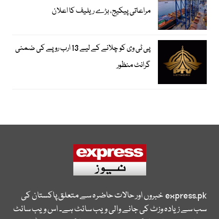
مراعاتی پیکیج، بڑے ریلیف کا اعلان
پی ٹی وی کو چلانے کے لیے 13 ارب روپے کی ضمنی
گرانٹ منظور
express.pk
خبروں اور حالات حاضرہ سے متعلق پاکستان کی
سب سے زیادہ وزٹ کی جانے والی ویب سائٹ ہے۔ اس ویب سائٹ