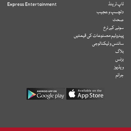
ٹاپ ٹرینڈ
Express Entertainment
دلچسپ و عجیب
صحت
سونے کے نرخ
پیٹرولیم مصنوعات کی قیمتیں
سائنس و ٹیکنالوجی
بلاگ
بزنس
ویڈیوز
جرائم