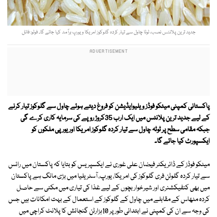
جدید ترین پلانٹس نصب، ٹوٹا چاول سے تیار کردہ گلوکوز امریکا ویورپ برآمد کیا جائے گا۔ فوٹو: فائل
پاکستانی کمپنی میٹکو فوڈز ویلیوایڈیشن کو فروغ دیتے ہوئے چاول سے گلوکوز تیار کرنے
کے لیے جدید ترین پلانٹس میں ایک ارب 35کروڑ روپے کی سرمایہ کاری کرے گی
جبکہ مقامی سطح پر ٹوٹہ چاول سے تیار کردہ گلوکوز امریکا اور یورپی ملکوں کو
ایکسپورٹ کیا جائے گا۔
میٹکو فوڈز کے ڈائریکٹر فیضان علی غوری نے ایکسپریس کو بتایا کہ پاکستان میں رائس
سے تیار کردہ گلوٹن فری گلوکوز کی امریکا، یورپ، آسٹریلیا میں بڑی مانگ ہے پاکستان
میں بھی کنفیکشنری اور شیرخوار بچوں کے لیے غذا کی تیاری میں مکئی سے حاصل
کردہ مٹھاس کے مقابلے میں چاول کے گلوکوز کے استعمال کے بہت امکانات ہیں جس
کی وجہ سے ان کی کمپنی نے ابتدائی طور پر 10ہزارٹن گنجائش کا پلانٹ کراچی میں