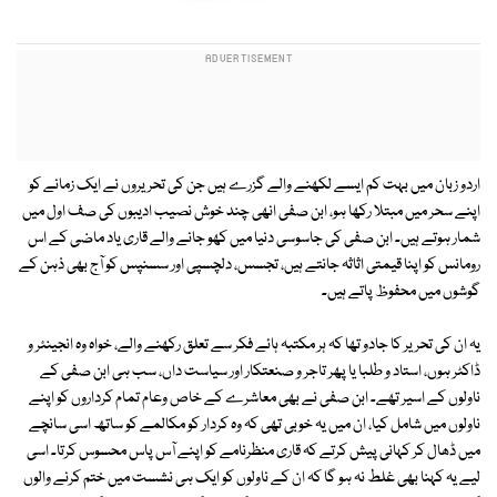
اردو زبان میں بہت کم ایسے لکھنے والے گزرے ہیں جن کی تحریروں نے ایک زمانے کو
اپنے سحر میں مبتلا رکھا ہو، ابن صفی انھی چند خوش نصیب ادیبوں کی صف اول میں
شمار ہوتے ہیں۔ ابن صفی کی جاسوسی دنیا میں کھو جانے والے قاری یاد ماضی کے اس
رومانس کو اپنا قیمتی اثاثہ جانتے ہیں، تجسس، دلچسپی اور سسنپس کو آج بھی ذہن کے
گوشوں میں محفوظ پاتے ہیں۔
یہ ان کی تحریر کا جادو تھا کہ ہر مکتبہ ہائے فکر سے تعلق رکھنے والے، خواہ وہ انجینئر و
ڈاکٹر ہوں، استاد و طلبا یا پھر تاجر و صنعتکار اور سیاست داں، سب ہی ابن صفی کے
ناولوں کے اسیر تھے۔ ابن صفی نے بھی معاشرے کے خاص وعام تمام کرداروں کو اپنے
ناولوں میں شامل کیا، ان میں یہ خوبی تھی کہ وہ کردار کو مکالمے کو ساتھ اسی سانچے
میں ڈھال کر کہانی پیش کرتے کہ قاری منظرنامے کو اپنے آس پاس محسوس کرتا۔ اسی
لیے یہ کہنا بھی غلط نہ ہو گا کہ ان کے ناولوں کو ایک ہی نشست میں ختم کرنے والوں