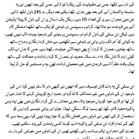
کے نام سے لکھا، جس نے مقبولیت کے ریکارڈ توڑ ڈالے، جس کے بعد انھوں نے یہ
سلسلہ پاکستان آنے کے بعد بھی جاری رکھا۔ یکے بعد دیگرے 245 ناول لکھ ڈالے،
جن میں عمران سیریز کی تعداد 115 ہے۔ ریگل بک اسٹال پر ان کے ناول کا پہلا ایڈیشن
آتے ہی فروخت ہو جاتا تھا۔ کرائم و سسپنس اور شوخی کو ایک ساتھ لکھنا مشکل کام
ہے، لیکن ابن صفی کے ناول کرائم اور سسپنس پر ہونے کے باوجود ہیبت ناک نہیں تھے۔
وہ کہانی کو آخر تک بڑی روانی اور شوخی سے لکھتے۔ بے مثل کردار نگاری و مزاح ساتھ
ساتھ چلتے۔ عمران کا کردار آج بھی دیومالائی حیثیت رکھتا ہے، جس کا بدل اب تک
کوئی اردو کا ناول نگار نہ دے سکا۔ حمید اور عمران کا کردار ذہانت و حماقت کے ساتھ
بیک وقت نظر آتا ہے، فریدی میں غیر معمولی ذہانت تھی، وہ ہر مسئلے کو حل کر لیتا
تھا۔
ابن صفی کی یہ بات قابل توصیف ہے کہ انھوں نے کبھی باہر کا سفر نہیں کیا، اس کے
باوجود ان کے ناولوں میں غیر ممالک کا تذکرہ اور حدود اربع کو پیش کرنے کا انداز حیران
کن تھا اور قاری خود کو وہاں موجود پاتا۔ مغربی معاشرے کی کردار نگاری میں بھی اپنا وہی
پاکیزہ معیار قائم رکھا، تھریسیا، لوگا، سنگی، ٹیوڈا، جولیا اور روشی جیسے کرداروں کو
استعمال کر کے انھوں نے ناولوں میں فحش نگاری کا جواز پیدا نہیں کیا۔ یہی وجہ ہے کہ
گھر کے تمام افراد ابن صفی کے پاکیزہ ادب کو بنا کسی پابندی کے پڑھ سکتے تھے۔
عورت کے احترام پر ایک صائب رائے رکھتے تھے، ان کے ناولوں میں عورتوں کے بارے
میں ان کا تجزیہ قابل فخر ہے، لکھتے ہیں۔