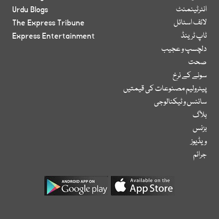
انٹرٹینمنٹ
Urdu Blogs
لائف اسٹائل
The Express Tribune
ٹاپ ٹرینڈ
Express Entertainment
دلچسپ و عجیب
صحت
سونے کے نرخ
پیٹرولیم مصنوعات کی قیمتیں
سائنس و ٹیکنالوجی
بلاگ
بزنس
ویڈیوز
جرائم