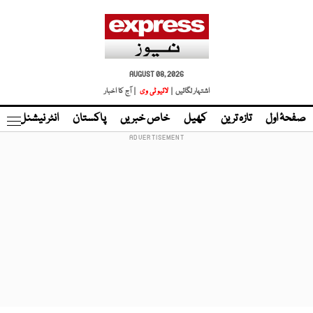
AUGUST 08, 2026
اشتہار لگائیں |
لائیو ٹی وی
| آج کا اخبار
صفحۂ اول
تازہ ترین
کھیل
خاص خبریں
پاکستان
انٹر نیشنل
ٹا