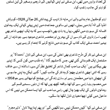
کی تعداد ہزاروں میں تھی۔ ابن صفی نے اپنی کہانیوں کے ذریعے برصغیر کی تین نسلوں
کو اردو کی جانب راغب کیا۔
اردو کو مقبول عام بنانے والے اس مایہ ناز ادیب کی پیدائش 26 جولائی 1928ء کو برٹش
انڈیا کے الٰہ آباد میں ہوئی۔ انھوں نے ساتویں جماعت میں اپنی پہلی کہانی ایک رومانوی
افسانہ کی صورت میں لکھی۔ یہاں یہ بات بھی دلچسپ ہے کہ وہ ایک اچھے شاعر بھی
تھے۔ اسرار ناروی کے نام سے ان کی بہترین اور مختصر شاعری موجود ہے، جو شاید ان کے
بیٹے احمد صفی ایک کتاب کی صورت میں شایع کرنے کا اہتمام کر رہے ہیں۔
ابن صفی نے نثر کی طرح شاعری بھی اعلیٰ کی ہے۔ ابن صفی کے ناول ''دھماکا'' پر
مشتمل ایک فلم بنائی گئی تھی، جس کا مشہور گانا ''راہ طلب میں کون کسی کا، اپنے
بھی بیگانے ہیں'' ایک صاحب کمال شاعر کی تخلیق نظر آتی ہے۔ اساتذہ ان سے خائف
رہے کہ اتنی اچھی شاعری چھوڑ کر وہ نثر کی جانب کیوں آ گئے، لیکن وہ اپنی جاسوسی
کی اچھوتی دنیا میں مطمئن رہے اور ساری زندگی اس چیلنج کو نبھاتے رہے جو 1950 ء
میں معصوم رضا راہی سے کیا تھا۔ واقعہ کچھ یوں تھا کہ ان دنوں سستے قسم کے
رومانوی ناولوں کی ایک بھیڑ چال تھی، راہی صاحب نے کہا ایسا ممکن ہی نہیں کہ اس
ماحول میں کوئی اچھا معیاری ناول لکھا جا سکے۔
ابن صفی نے کہا ''کیوں ممکن نہیں، ہم لکھیں گے'' اور پھر اپنا پہلا ناول ''دلیر مجرم''