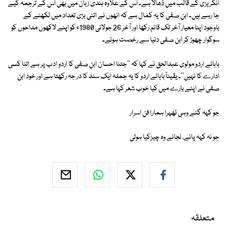
انگریزی کے قالب میں ڈھالا ہے۔ اس کے علاوہ ہندی زبان میں بھی اس کے ترجمہ کیے
جا رہے ہیں۔ ابن صفی کا یہ کمال ہے کہ انھوں نے اتنی بڑی تعداد میں لکھنے کے
باوجود اپنا معیار آخر تک قائم رکھا اور آخر 26 جولائی 1980ء کو اپنے لاکھوں مداحوں کو
سوگوار چھوڑ کر ابن صفی دنیا سے رخصت ہوئے۔
بابائے اردو مولوی عبدالحق نے کہا کہ ''جتنا احسان ابن صفی کا اردو ادب پر ہے اتنا کسی
ادارے کا نہیں''۔ یقیناً بابائے اردو کا یہ جملہ ایک سند کا در جہ رکھتا ہے اور خود ابن
صفی نے اپنے بارے میں کیا خوب شعر کہا ہے۔
جو کہہ گئے وہی ٹھہرا ہمارا فن اسرار
جو نہ کہہ پائے، نجانے وہ چیزکیا ہوتی
متعلقہ