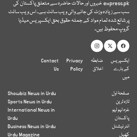
express.pk
خبروں اور حالات حاضرہ سے متعلق پاکستان کی
سب سے زیادہ وزٹ کی جانے والی ویب سائٹ ہے۔ اس ویب سائٹ
پر شائع شدہ تمام مواد کے جملہ حقوق بحق ایکسپریس میڈیا
گروپ محفوظ ہیں۔
ایکسپریس
ضابطہ
Privacy
Contact
کے بارے
اخلاق
Policy
Us
میں
صفحۂ اول
Showbiz News in Urdu
تازہ ترین
Sports News in Urdu
غزہ لہو لہو
International News in
پاکستان
Urdu
انٹر نیشنل
Business News in Urdu
کھیل
Urdu Magazine