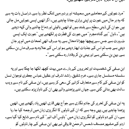
''مرد عورتوں کے معاملے میں ہمیشہ اور ہر دور میں تنگ نظر رہا ہے، دراصل بات یہ ہے
کہ وہ ہر حال میں عورت پر اپنی برتری جتانا چاہتے ہیں۔ اگر انھیں ایسی عورتیں مل جاتی
ہیں جو ان کی ذہنی سطح سے بلند ہوں تو انھیں باتونی اور دماغ چاٹنے والی کہہ دیتے
ہیں''۔ ناول ''بے گناہ مجرم'' میں عورت کی فطرت پر لکھتے ہیں ''عورت ایک ایسی
ضرورت ہے جس سے پیچھا چھڑانا محال ہے، یہ صرف انھی لمحات میں تم پر جان
دیتی ہے جب تم اس کے جذبات ابھار دیتے ہو اور اس کے علاوہ وہ صرف ماں بن سکتی
ہے، بہن بن سکتی ہے اور بیٹی بن کر وفادار رہ سکتی ہے''۔
ابن صفی کی شخصیت اور تحریروں کے بارے میں بہت کچھ لکھا جا چکا ہے اور یہ
سلسلہ مسلسل جاری ہے۔ خرم شفیق، راشد اشرف اور عقیل عباس جعفری نوجوان نسل
کو ابن صفی کے کام سے متعارف کرانے کی سعی کر رہے ہیں۔ ابن صفی کے نام سے ویب
سائٹ بھی بنائی گئی ہے، جہاں نئے پڑھنے والے بھی ان کے ناولز پڑھ سکتے ہیں۔
یہ ابن صفی کی تحریر کی جادو نگاری ہے جو آج بھی قاری انھیں یاد رکھتے ہیں، انھیں
پڑھنا چاہتے ہیں، یہی وجہ ہے کہ ان کے ناولوں کا انگریزی زبان میں ترجمہ کیا جا رہا
ہے۔ ان کے دو ناولوں کو انگریزی زبان میں ''ہاؤس آف ائیر'' کے نام سے شایع کیا گیا ہے۔
اردو کے مشہور مصنف شمس الرحمٰن فاروقی نے بھی ابن صفی کے چار ناولوں کو