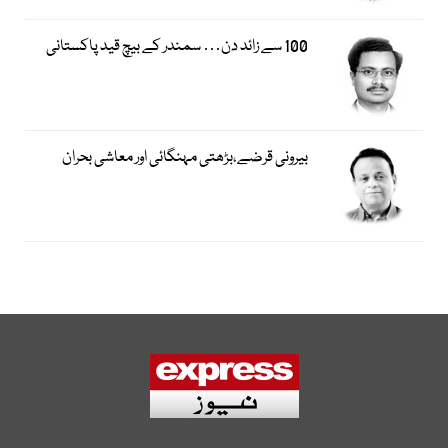
100 سے زائد دن… سمندر کے بیچ قید پاکستانی
بیرونی قرضے،بڑھتی مہنگائی اور معاشی بحران