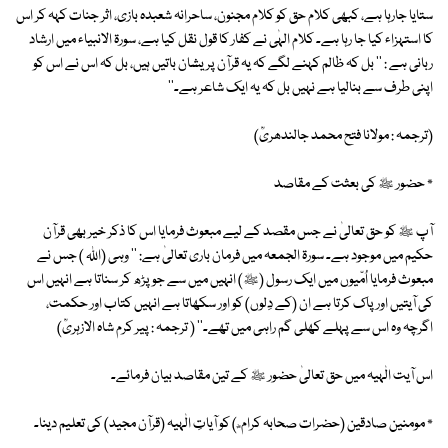
ستایا جارہا ہے، کبھی کلام حق کو کلام مجنون، ساحرانہ شعبدہ بازی، اثر جنات کہہ کر اس
کا استہزاء کیا جا رہا ہے۔ کلام الہٰی نے کفار کا قول نقل کیا ہے، سورۃ الانبیاء میں ارشاد
ربانی ہے : '' بل کہ ظالم کہنے لگے کہ یہ قرآن پریشان باتیں ہیں، بل کہ اس نے اس کو
اپنی طرف سے بنالیا ہے نہیں بل کہ یہ ایک شاعر ہے۔''
(ترجمہ : مولانا فتح محمد جالندھریؒ)
٭ حضور ﷺ کی بعثت کے مقاصد
آپ ﷺ کو حق تعالیٰ نے جس مقصد کے لیے مبعوث فرمایا اس کا ذکر خیر بھی قرآن
حکیم میں موجود ہے۔ سورۃ الجمعہ میں فرمان باری تعالیٰ ہے: '' وہی (اللہ ) جس نے
مبعوث فرمایا اُمّیوں میں ایک رسول (ﷺ) انہیں میں سے جو پڑھ کر سناتا ہے انہیں اس
کی آیتیں اور پاک کرتا ہے ان (کے دِلوں) کو اور سکھاتا ہے انہیں کتاب اور حکمت،
اگرچہ وہ اس سے پہلے کھلی گم راہی میں تھے۔'' ( ترجمہ : پیر کرم شاہ الازہریؒ)
اس آیت الٰہیہ میں حق تعالیٰ حضور ﷺ کے تین مقاصد بیان فرمائے۔
٭ مومنین صادقین (حضرات صحابہ کرام ؓ ) کو آیاتِ الٰہیہ (قرآن مجید) کی تعلیم دینا۔