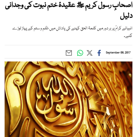
اصحابِ رسول کریم ﷺ عقیدۂ ختم نبوت کی وجدانی
دلیل
انبیائے کرامؑ پر ہر دور میں کلمۃ الحق کہنے کی پاداش میں ظلم و ستم کے پہاڑ توڑے
گئے۔
September 08, 2017