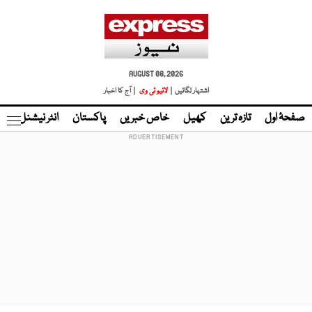
AUGUST 08, 2026
اشتہار لگائیں |
لائیو ٹی وی
| آج کا اخبار
صفحۂ اول
تازہ ترین
کھیل
خاص خبریں
پاکستان
انٹر نیشنل
ٹا