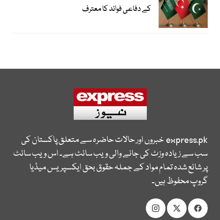
کے دفاعی فوائد کا معترف
express.pk
خبروں اور حالات حاضرہ سے متعلق پاکستان کی
سب سے زیادہ وزٹ کی جانے والی ویب سائٹ ہے۔ اس ویب سائٹ
پر شائع شدہ تمام مواد کے جملہ حقوق بحق ایکسپریس میڈیا
گروپ محفوظ ہیں۔