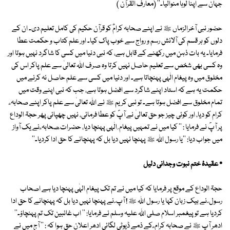
جہان سے اپنا لوہا منوالیا۔'' (معارف القرآن )
حضور نبی آخرالزماں ﷺ نے اپنے صحابہ کرامؓ کو قرآن حکیم کی کامل تعلیم دی۔ ان کے
دلوں کو ہر قسم کی آلائش رسم و رواج سے خوب پاک کیا۔ اور علم کتاب و حکمت عطا
فرمایا۔ یہ بات ذہن میں رکھنے کے قابل ہے، کہ نبی دنیا میں کسی کا شاگرد نہیں ہوتا اور
وہ کسی بھی شخص سے تعلیم حاصل نہیں کرتا وہ صرف اللہ تعالیٰ سے علم پاکر اس کی
مخلوق میں وہ پیغام الٰہی پہنچاتا ہے۔ اور دنیا میں کسی سے علم حاصل نہ کرنے میں
حکمت یہ ہے کہ استاد اپنے شاگرد سے افضل ہوتا ہے، جب کہ نبی اپنے وقت میں
تمام مخلوق سے افضل ہوتا ہے۔ تو نبی کریم ﷺ نے اللہ تعالیٰ سے علم پاکر اپنے صحابہ ؓ
کرام کو دیا، اور کوئی چیز جو حق تعالیٰ نے آپؐ کو عطا فرمائی، نہیں چھپائی پھر حجۃ الوداع
پر آپؐ نے فرمایا : '' کیا میں نے تمہیں پیغام ِ الٰہی پہنچا دیا، حضرات ِصحابہ ؓ نے یک آواز
میں جواب دیا: ''یا رسول اللہ ﷺ پہنچا نہیں دیا بل کہ پہنچانے کا حق ادا کردیا۔''
٭ عقیدۂ ختم نبوت وجدانی دلیل
حجۃ الوداع کے موقع پر فرمایا کہ کیا میں نے تم تک پیغام الہٰی پہنچا دیا ہے اصحاب
رسول ؐ نے بیک زبان کہا یا رسول اللہ ﷺ ! آپ ؐ نے پہنچا نہیں دیا بل کہ پہنچانے کا حق ادا
کردیا ہے تو پیغمبر اسلام صلی اللہ علیہ وسلم نے فرمایا: '' اب غائبین تک تم پہنچاؤ۔''
ادھر آپ ﷺ نے صحابہ کرام ؓ کے ذمے ڈیوٹی لگائی ادھر اعلان حق ہوا کہ : '' آج میں نے