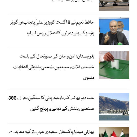
حافظ نعیم نے 9 اگست کو وزیراعلیٰ پنجاب اور گورنر
ہاؤسز کے باہر دھرنوں کا اعلان واپس لے لیا
بلوچستان؛ امن و امان کی صورتحال کے باعث
خضدار، قلات، حب میں ضمنی بلدیاتی انتخابات
ملتوی
حب ڈیم بھرنے کے باوجود پانی کا سنگین بحران، 300
صنعتیں بندش کے دہانے پر پہنچ گئیں
بھارتی میڈیا پاکستان، سعودی عرب، ترکیہ معاہدے