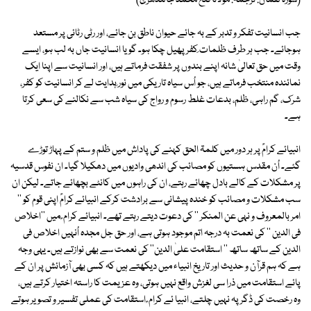
(سورۃ لقمان: ترجمہ: مولانا فتح محمد جالندھریؒ)
جب انسانیت تفکر و تدبر کے بہ جائے حیوان ناطق بن جائے، اور رٹی رٹائی پر مستعد
ہوجائے۔ جب ہر طرف ظلمات ِکفر پھیل چکا ہو۔ گویا انسانیت جاں بہ لب ہو، ایسے
وقت میں حق تعالیٰ شانہ اپنے بندوں پر شفقت فرماتے ہیں، اور انسانیت سے اپنا ایک
نمائندہ منتخب فرماتے ہیں، جو اُس سیاہ تاریکی میں نور ِہدایت لے کر انسانیت کو کفر،
شرک، گم راہی، ظلم، بدعات غلط رسوم و رواج کی سیاہ شب سے نکالنے کی سعی کرتا
ہے۔
انبیائے کرامؑ پر ہر دور میں کلمۃ الحق کہنے کی پاداش میں ظلم و ستم کے پہاڑ توڑے
گئے۔ اُن مقدس ہستیوں کو مصائب کی اندھی وادیوں میں دھکیلا گیا۔ ان نفوس قدسیہ
پر مشکلات کے کالے بادل چھائے رہتے، ان کی راہوں میں کانٹے بچھائے جاتے۔ لیکن ان
سب مشکلات و مصائب کو خندہ پیشانی سے برادشت کرکے انبیائے کرامؑ اپنی قوم کو ''
امر بالمعروف و نہی عن المنکر '' کی دعوت دیتے رہتے تھے۔ انبیائے کرام ؑ میں ''اخلاص
فی الدین '' کی نعمت بہ درجہ اتم موجود ہوتی ہے، اور حق جل مجدہ اُنہیں اخلاص فی
الدین کے ساتھ ساتھ '' استقامت علیٰ الدین'' کی نعمت سے بھی نوازتے ہیں۔ یہی وجہ
ہے کہ ہم قرآن و حدیث اور تاریخ انبیاء میں دیکھتے ہیں کہ کسی بھی آزمائش پر ان کے
پائے استقامت میں ذرا سی لغزش واقع نہیں ہوتی، وہ عزیمت کا راستہ اختیار کرتے ہیں،
وہ رخصت کی ڈگر پہ نہیں چلتے، انبیا ئے کرام ؑ استقامت کی عملی تفسیر و تصویر ہوتے