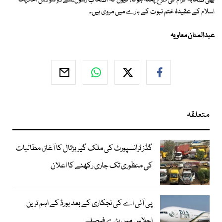
بھی صحابہ کرامؓ کی طرح پختہ ہوگا، کیوں کہ اصحاب رسول ؓ سے دو سو دس احادیث
اسلام کے عقیدۂ ختم نبوت کے بارے میں مروی ہیں۔
عبدالمنان معاویہ
متعلقہ
گڈز ٹرانسپورٹ کی ملک گیر ہڑتال کا آغاز، مطالبات
کی منظوری تک جاری رکھنے کا اعلان
پی آئی اے کی نجکاری کے بعد بورڈ کے اہم ترین
اجلاس میں بڑے فیصلے