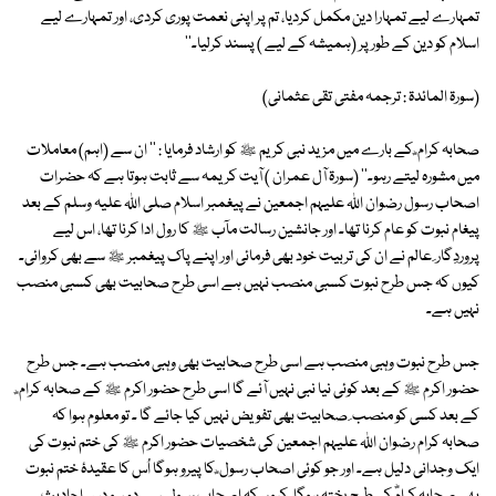
تمہارے لیے تمہارا دین مکمل کردیا، تم پر اپنی نعمت پوری کردی، اور تمہارے لیے
اسلام کو دین کے طور پر (ہمیشہ کے لیے ) پسند کرلیا۔''
(سورۃ المائدۃ : ترجمہ مفتی تقی عثمانی)
صحابہ کرام ؓ کے بارے میں مزید نبی کریم ﷺ کو ارشاد فرمایا : '' ان سے (اہم) معاملات
میں مشورہ لیتے رہو۔'' (سورۃ آل عمران ) آیت کریمہ سے ثابت ہوتا ہے کہ حضرات
اصحاب رسول رضوان اللہ علیہم اجمعین نے پیغمبر اسلام صلی اللہ علیہ وسلم کے بعد
پیغام نبوت کو عام کرنا تھا۔ اور جانشین رسالت مآب ﷺ کا رول ادا کرنا تھا، اس لیے
پروردِگار ِ عالم نے ان کی تربیت خود بھی فرمائی اور اپنے پاک پیغمبر ﷺ سے بھی کروائی۔
کیوں کہ جس طرح نبوت کسبی منصب نہیں ہے اسی طرح صحابیت بھی کسبی منصب
نہیں ہے۔
جس طرح نبوت وہبی منصب ہے اسی طرح صحابیت بھی وہبی منصب ہے۔ جس طرح
حضور اکرم ﷺ کے بعد کوئی نیا نبی نہیں آئے گا اسی طرح حضور اکرم ﷺ کے صحابہ کرام ؓ
کے بعد کسی کو منصب ِ صحابیت بھی تفویض نہیں کیا جائے گا ۔ تو معلوم ہوا کہ
صحابہ کرام رضوان اللہ علیہم اجمعین کی شخصیات حضور اکرم ﷺ کی ختم نبوت کی
ایک وجدانی دلیل ہے۔ اور جو کوئی اصحاب رسول ؓ کا پیرو ہوگا اُس کا عقیدۂ ختم نبوت