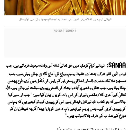
انبیائے کرام ؑ میں ’’اخلاص فی الدین ‘‘ کی نعمت بہ درجہ اتم موجود ہوتی ہے۔ فوٹو : فائل
SANAA:
انبیائے کرامؑ کو دنیا میں حق تعالیٰ شانہ اُس وقت مبعوث فرماتے ہیں، جب
ارض الٰہی کفر، شرک، بدعات، غلیظ رسوم و رواج کی آماج گاہ بن چکی ہوتی ہے۔ جب
مسجودِ ملائکہ حضرت ِانسان اخلاقی پستی اور گم راہی کی دَلدَل میں بُری طرح پھنس
چکا ہوتا ہے۔ جب عقل و شعور پر آباء و اجداد کی اندھی پیروی سبقت لے جاتی ہے۔ اللہ
تعالیٰ کے آخری کلام مقدس نے ان کی اس بات کو یو ں بیان کیا ہے : '' جب ان سے کہا
جاتا ہے کہ جو کتاب اللہ نے نازل فرمائی ہے، اس کی پیروی کرو، تو کہتے ہیں کہ ہم اس
کی پیروی کریں گے۔ جس پر ہم نے اپنے باپ دادوں کو پا یا، بھلا اگرچہ شیطان ان کو
دوزخ کے عذاب کی طرف بلاتا ہو تب بھی۔ ''