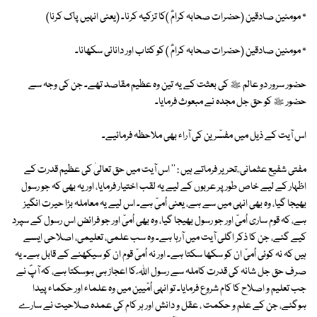
٭ مومنین صادقین (حضرات صحابہ کرامؓ )کا تزکیہ کرنا۔ (یعنی انہیں پاک کرنا)
٭ مومنین صادقین (حضرات صحابہ کرامؓ ) کو کتاب اور دانائی سکھانا۔
حضور سرور دو عالم ﷺ کی بعثت کے یہ تین وہ عظیم مقاصد تھے۔ جن کی وجہ سے
حضور ﷺ کو حق جل مجدہ نے مبعوث فرمایا۔
اس آیت کے ذیل میں مفسّرین کی آراء بھی ملاحظہ فرمائیے۔
مفتی شفیع عثمانی ؒ تحریر فرماتے ہیں : '' اس آیت میں حق تعالیٰ کی عظیم قدرت کے
اظہار کے لیے خاص طور پر عربوں کے لیے یہ لقب اختیار فرمایا، اور یہ بھی کہ جو رسول
بھیجا گیا، وہ بھی انہی میں سے ہے، یعنی اُمیّ ہے۔ اس لیے یہ معاملہ بڑا حیرت انگیز
ہے، کہ قوم ساری اُمیّ اور جو رسول بھیجا گیا، وہ بھی اُمیّ اور جو فرائض اس رسول کے سپرد
کیے گئے، جن کا ذکر اگلی آیت میں آرہا ہے۔ وہ سب علمی، تعلیمی، اصلاحی ایسے
ہیں کہ نہ کوئی اُمیّ ان کو سکھا سکتا ہے۔ اور نہ اُمیّ قوم ان کو سیکھنے کے قابل ہے۔ یہ
صرف حق جل شانہ کی قدرت کاملہ سے رسول اللہ ؐ کا اعجاز ہی ہوسکتا ہے، کہ آپؐ نے
جب تعلیم و اصلاح کا کام شروع فرمایا۔ تو انہی اُمّیین میں وہ علماء اور حکماء پیدا
ہوگئے، جن کے علم و حکمت ، عقل و دانش اور ہر کام کی عمدہ صلاحیت نے سارے