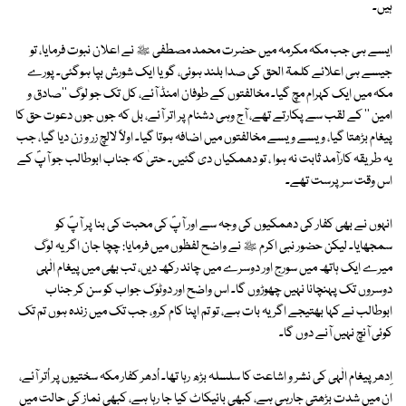
ہیں۔
ایسے ہی جب مکہ مکرمہ میں حضرت محمد مصطفی ﷺ نے اعلان نبوت فرمایا، تو
جیسے ہی اعلائے کلمۃ الحق کی صدا بلند ہوئی، گویا ایک شورش بپا ہوگئی۔ پورے
مکہ میں ایک کہرام مچ گیا۔ مخالفتوں کے طوفان امنڈ آئے، کل تک جو لوگ ''صادق و
امین '' کے لقب سے پکارتے تھے، آج وہی دشنام پر اتر آئے، بل کہ جوں جوں دعوت حق کا
پیغام بڑھتا گیا، ویسے ویسے مخالفتوں میں اضافہ ہوتا گیا۔ اولاً لالچ زر و زن دیا گیا، جب
یہ طریقہ کارآمد ثابت نہ ہوا ، تو دھمکیاں دی گئیں۔ حتیٰ کہ جناب ابوطالب جو آپؐ کے
اس وقت سرپرست تھے۔
انہوں نے بھی کفار کی دھمکیوں کی وجہ سے اور آپؐ کی محبت کی بنا پر آپؐ کو
سمجھایا۔ لیکن حضور نبی اکرم ﷺ نے واضح لفظوں میں فرمایا: چچا جان اگر یہ لوگ
میرے ایک ہاتھ میں سورج اور دوسرے میں چاند رکھ دیں، تب بھی میں پیغام الٰہی
دوسروں تک پہنچانا نہیں چھوڑوں گا۔ اس واضح اور دوٹوک جواب کو سن کر جناب
ابوطالب نے کہا بھتیجے اگر یہ بات ہے، تو تم اپنا کام کرو، جب تک میں زندہ ہوں تم تک
کوئی آنچ نہیں آنے دوں گا۔
اِدھر پیغام الٰہی کی نشر و اشاعت کا سلسلہ بڑھ رہا تھا۔ اُدھر کفار مکہ سختیوں پر اُتر آئے،
ان میں شدت بڑھتی جارہی ہے، کبھی بائیکاٹ کیا جا رہا ہے، کبھی نماز کی حالت میں