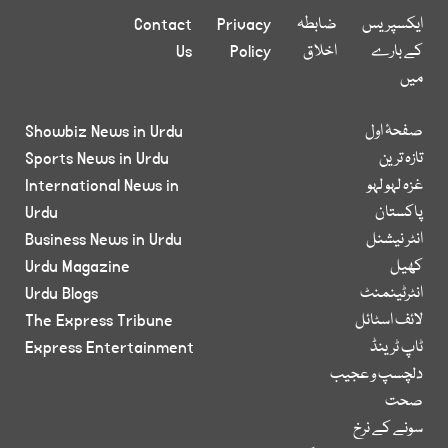
ایکسپریس
ضابطہ
Privacy
Contact
کے بارے
اخلاق
Policy
Us
میں
صفحۂ اول
Showbiz News in Urdu
تازہ ترین
Sports News in Urdu
غزہ لہو لہو
International News in
پاکستان
Urdu
انٹر نیشنل
Business News in Urdu
کھیل
Urdu Magazine
انٹرٹینمنٹ
Urdu Blogs
لائف اسٹائل
The Express Tribune
ٹاپ ٹرینڈ
Express Entertainment
دلچسپ و عجیب
صحت
سونے کے نرخ