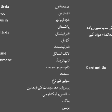
صفحۂ اول
 Urdu
تازہ ترین
rdu
غزہ لہو لہو
ws in
پاکستان
کی سب سے زیادہ
 Urdu
انٹر نیشنل
 تمام مواد کے
کھیل
انٹرٹینمنٹ
bune
لائف اسٹائل
inment
ٹاپ ٹرینڈ
دلچسپ و عجیب
Contact Us
صحت
سونے کے نرخ
پیٹرولیم مصنوعات کی قیمتیں
سائنس و ٹیکنالوجی
بلاگ
بزنس