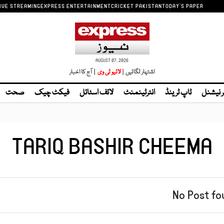
IVE STREAMING
EXPRESS ENTERTAINMENT
CRICKET PAKISTAN
TODAY'S PAPER
AUGUST 07, 2026
اشتہار لگائیں |
| آج کا اخبار
ر نیشنل
ٹاپ ٹرینڈ
انٹرٹینمنٹ
لائف اسٹائل
فیکٹ چیک
صحت
TARIQ BASHIR CHEEMA
No Post fo