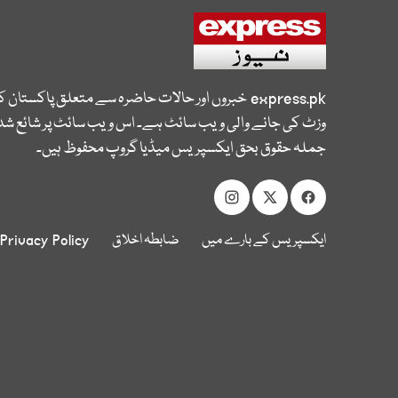
express.pk
خبروں اور حالات حاضرہ سے متعلق پاکستان 
وزٹ کی جانے والی ویب سائٹ ہے۔ اس ویب سائٹ پر شائع شدہ
جملہ حقوق بحق ایکسپریس میڈیا گروپ محفوظ ہیں۔
ایکسپریس کے بارے میں
ضابطہ اخلاق
Privacy Policy