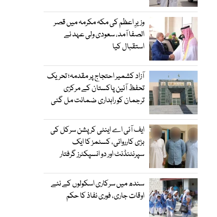
وزیرِ اعظم کی مکہ مکرمہ میں قصر
الصفا آمد، سعودی ولی عہد نے
استقبال کیا
آزاد کشمیر احتجاج پر مقدمہ؛ تحریک
تحفظ آئین پاکستان کے مرکزی
ترجمان کو راہداری ضمانت مل گئی
ایف آئی اے اینٹی کرپشن سرکل کی
بڑی کارروائی، کسٹمز کا ایک
سپرنٹنڈنٹ اور دو انسپکٹرز گرفتار
سندھ میں سرکاری اسکولوں کے نئے
اوقات جاری، فوری نفاذ کا حکم