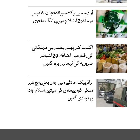
آزاد جموں و کشمیر انتخابات کا تیسرا
مرحلہ: 2 اضلاع میں پولنگ ملتوی
اگست کے پہلے ہفتے ہی مہنگائی
کی رفتار میں اضافہ، 20 اشیائے
ضروریہ کی قیمتیں بڑھ گئیں
براڈ پیک حادثے میں جاں بحق پانچ غیر
ملکی کوہ پیماؤں کی میتیں اسلام آباد
پہنچادی گئیں