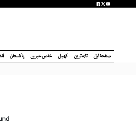
صفحۂ اول
تازہ ترین
کھیل
خاص خبریں
پاکستان
انٹ
und