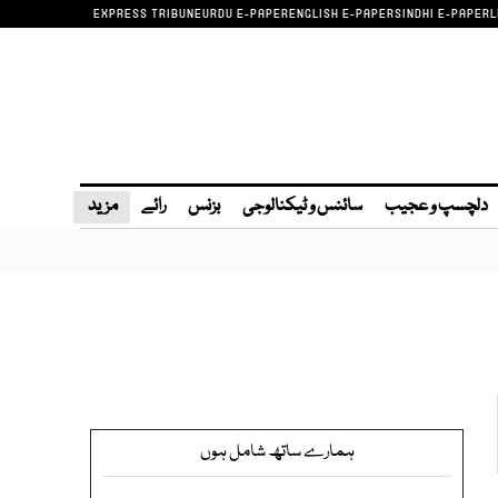
EXPRESS TRIBUNE
URDU E-PAPER
ENGLISH E-PAPER
SINDHI E-PAPER
L
دلچسپ و عجیب
سائنس و ٹیکنالوجی
بزنس
رائے
مزید
ہمارے ساتھ شامل ہوں