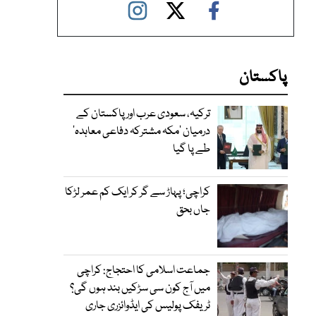
پاکستان
ترکیہ، سعودی عرب اور پاکستان کے
درمیان ’مکہ مشترکہ دفاعی معاہدہ‘
طے پا گیا
کراچی؛ پہاڑ سے گر کر ایک کم عمر لڑکا
جاں بحق
جماعت اسلامی کا احتجاج: کراچی
میں آج کون سی سڑکیں بند ہوں گی؟
ٹریفک پولیس کی ایڈوائزری جاری