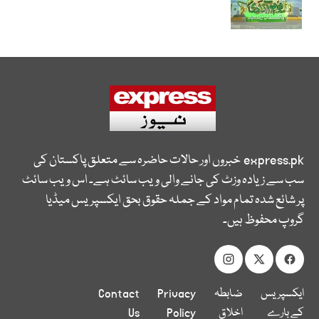
express.pk
خبروں اور حالات حاضرہ سے متعلق پاکستان کی
سب سے زیادہ وزٹ کی جانے والی ویب سائٹ ہے۔ اس ویب سائٹ
پر شائع شدہ تمام مواد کے جملہ حقوق بحق ایکسپریس میڈیا
گروپ محفوظ ہیں۔
ایکسپریس
ضابطہ
Privacy
Contact
کے بارے
اخلاق
Policy
Us