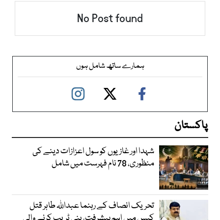
No Post found
ہمارے ساتھ شامل ہوں
پاکستان
شہدا اور غازیوں کو سول اعزازات دینے کی
منظوری، 78 نام فہرست میں شامل
تحریک انصاف کے رہنما عبداللہ طاہر قتل
کیس میں اہم پیشرفت، ہنی ٹریپ کرنے والی