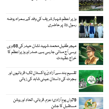
وزیر اعظم شہباز شریف کی وفد کے ہمراہ روضہ
رسول ﷺ پر حاضری
میجر طفیل محمد شہید نشان حیدر کی 68 ویں
برسی آج منائی جارہی ہے، صدر اور وزیراعظم کا
خراج عقیدت
تقسیمِ ہند سے آزادیٔ پاکستان تک؛ قربانیوں اور
ہجرت کی داستان عینی شاہد کی زبانی
79واں یومِ آزادی؛ عزم، قربانی، اتحاد اور روشن
مستقبل کا جشن