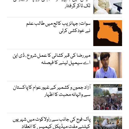
ٹک ٹاکر گرفتار
سوات: جہانزیب کالج میں طالب علم
نے خودکشی کرلی
میر رضا کی قبر کشائی کا عمل شروع ، ڈی این
اے سیمپل لینے کا فیصلہ
آزاد جموں و کشمیر کے غیور عوام کا پاکستان
سے والہانہ محبت کا اظہار
پاک فوج کی جانب سے راولاکوٹ میں شہریوں
کیلئے مفت میڈیکل کیمپس کا انعقاد