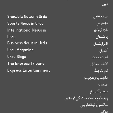
میں
صفحۂ اول
Showbiz News in Urdu
تازہ ترین
Sports News in Urdu
غزہ لہو لہو
International News in
پاکستان
Urdu
Business News in Urdu
انٹر نیشنل
Urdu Magazine
کھیل
Urdu Blogs
انٹرٹینمنٹ
The Express Tribune
لائف اسٹائل
Express Entertainment
ٹاپ ٹرینڈ
دلچسپ و عجیب
صحت
سونے کے نرخ
پیٹرولیم مصنوعات کی قیمتیں
سائنس و ٹیکنالوجی
بلاگ