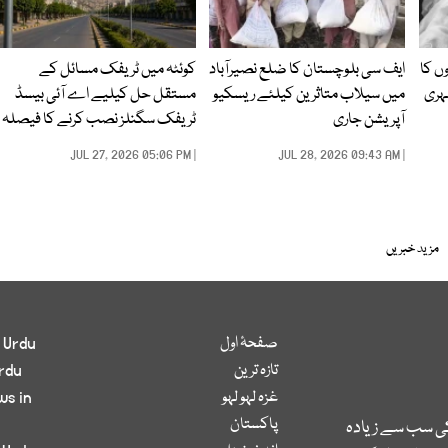
ں کا
ایف سی بلوچستان کا ضلع نصیرآباد
کوئٹہ میں ٹریفک مسائل کے
شہری
میں سیلاب متاثرین کیلئے ریسکیو
مستقل حل کیلیے اے آئی بیسڈ
آپریشن جاری
ٹریفک سگنلز نصب کرنے کا فیصلہ
| JUL 27, 2026 05:06 PM
| JUL 28, 2026 09:43 AM
مزید خبریں
صفحۂ اول
 Urdu
تازہ ترین
rdu
غزہ لہو لہو
ws in
پاکستان
کی سب سے زیادہ