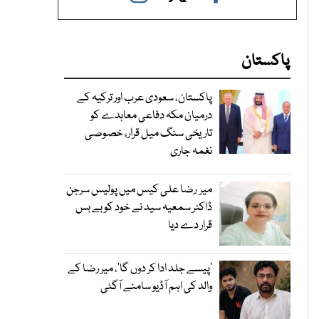
پاکستان
پاکستان، سعودی عرب اور ترکیہ کے
درمیان مکہ دفاعی معاہدے کو
تاریخی سنگ میل قرار، خصوصی
نغمہ جاری
میر رضا علی کیس میں پولیس سرجن
ڈاکٹر سمعیہ سید نے خود کو بے بس
قرار دے دیا
’پیسے جلد ادا کر دوں گا‘، میر رضا کے
والد کی اہم آڈیو سامنے آگئی