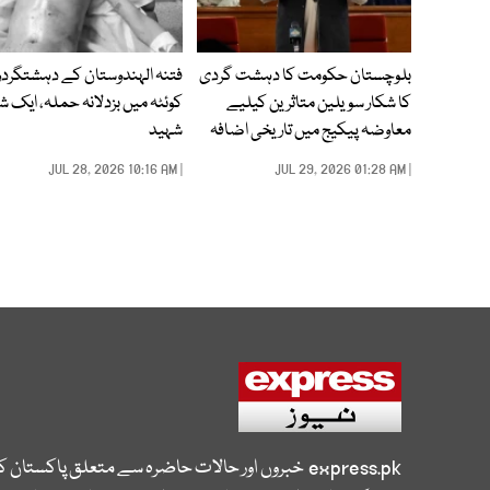
بلوچستان حکومت کا دہشت گردی
فتنہ الہندوستان کے دہشتگردو
کا شکار سویلین متاثرین کیلیے
کوئٹہ میں بزدلانہ حملہ، ایک 
معاوضہ پیکیج میں تاریخی اضافہ
شہید
| JUL 28, 2026 10:16 AM
| JUL 29, 2026 01:28 AM
express.pk
خبروں اور حالات حاضرہ سے متعلق پاکستان 