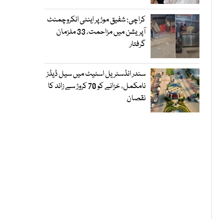
کراچی: شفیق موڑ پر اینٹی انکروچمنٹ
آپریشن میں مزاحمت، 33 ملزمان
گرفتار
سندر انڈسٹریل اسٹیٹ میں سیل ڈیڈز
نامکمل، خزانے کو 70 کروڑ سے زائد کا
نقصان