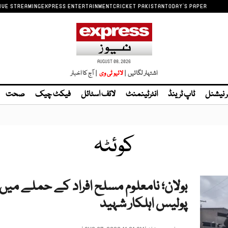
IVE STREAMING
EXPRESS ENTERTAINMENT
CRICKET PAKISTAN
TODAY'S PAPER
AUGUST 08, 2026
اشتہار لگائیں |
| آج کا اخبار
ر نیشنل
ٹاپ ٹرینڈ
انٹرٹینمنٹ
لائف اسٹائل
فیکٹ چیک
صحت
کوئٹہ
بولان؛ نامعلوم مسلح افراد کے حملے میں
پولیس اہلکار شہید