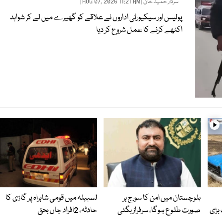
سردار حمید خان
| AUG 07, 2026 11:21 AM |
پولیس اور سیکیورٹی اداروں نے علاقے کو گھیرے میں لے کر شواہد
اکٹھے کرنے کا عمل شروع کر دیا
بلوچستان میں امن کا سورج ہر
لسبیلہ میں قومی شاہراہ پر گاڑی کا
بڑی
صورت طلوع ہوگا، سرفراز بگٹی
حادثہ، 2افراد جاں بحق