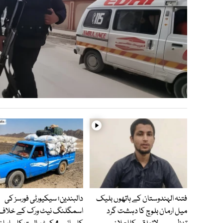
فتنہ الہندوستان کے ہاتھوں بلیک
دالبندین؛ سیکیورٹی فورسز کی
میل ارمان بلوچ کا دہشت گرد
اسمگلنگ نیٹ ورک کے خلاف 