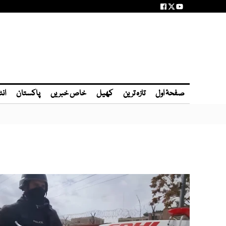
صفحۂ اول
تازہ ترین
کھیل
خاص خبریں
پاکستان
انٹ