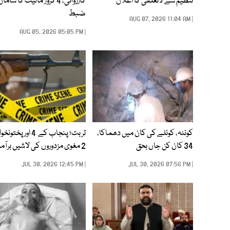
تنظیم سے لاتعلقی کا اعلان
کارروائی، 4 کروڑ مالیت کا ساما
ضبط
| AUG 07, 2026 11:04 AM
| AUG 05, 2026 05:05 PM
کوئٹہ، کوئلے کی کان میں دھماکا،
تربت؛ پنجاب کے 4 اور پخت
34 کان کن جاں بحق
2 مغوی مزدوروں کی لاشیں برآمد
| JUL 30, 2026 12:45 PM
| JUL 30, 2026 07:56 PM