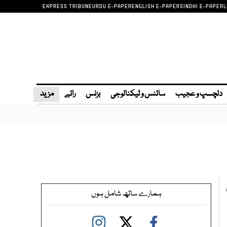
EXPRESS TRIBUNE
URDU E-PAPER
ENGLISH E-PAPER
SINDHI E-PAPER
L
دلچسپ و عجیب
سائنس و ٹیکنالوجی
بزنس
رائے
مزید
ہمارے ساتھ شامل ہوں