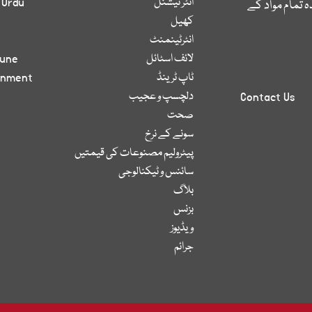
انٹر نیشنل
 Urdu
 تمام مواد کے
کھیل
انٹرٹینمنٹ
لائف اسٹائل
bune
ٹاپ ٹرینڈ
inment
دلچسپ و عجیب
Contact Us
صحت
سونے کے نرخ
پیٹرولیم مصنوعات کی قیمتیں
سائنس و ٹیکنالوجی
بلاگ
بزنس
ویڈیوز
جرائم