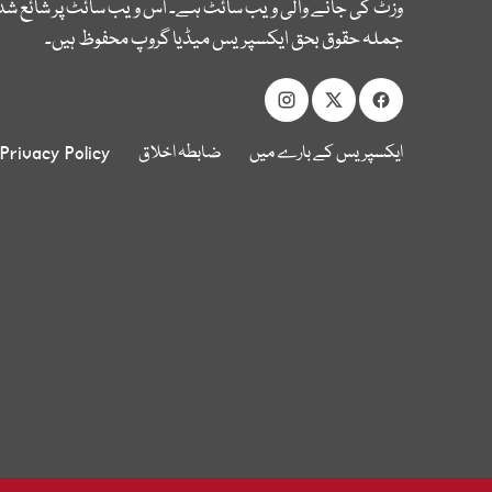
وزٹ کی جانے والی ویب سائٹ ہے۔ اس ویب سائٹ پر شائع شدہ
جملہ حقوق بحق ایکسپریس میڈیا گروپ محفوظ ہیں۔
ایکسپریس کے بارے میں
ضابطہ اخلاق
Privacy Policy