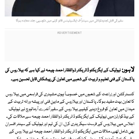
سفیرکی قابل تجدیدتوانائی میں سینٹرآف ایکسیلینس قائم کرنے میں دلچسپی، جلد معاہدہ ہوگا
لاہور:
نیوٹیک کے ایگزیکٹو ڈائریکٹر ذوالفقار احمد چیمہ نے کہا ہے کہ بیلا روس کی
پاکستان کے فنی تعلیم و تربیت کے شعبے میں تعاون کی پیشکش قابل تحسین ہے۔
کنسٹرکشن اور زراعت کے شعبوں میں خصوصاً ہیوی مشینری کی فراہمی میں بیلا روس
کا تعاون بہت مفید ہوگا۔ پاکستان اور بیلاروس کے مابین فنی اور پیشہ ورانہ تربیت کے
میدان میں تعاون کو فروغ دینے کیلیے بیلا روس کے سفیر آندرے آرمالووچ نے نیوٹیک
کے ہیڈکوارٹرز میں نیوٹیک کے ایگزیکٹو ڈائریکٹر ذوالفقار احمد چیمہ سے ملاقات کی۔
اجلاس میں بیلاروس کے فرسٹ سیکریٹری کرل، ان کی ٹیم اور نیوٹیک کے سینئر افسران
بھی شامل تھے۔ ملاقات میں ایگزیکٹو ڈائریکٹر ذوالفقار احمد چیمہ نے بیلا روس کے