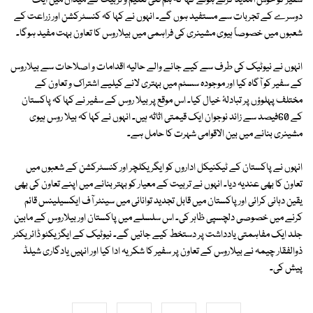
سفیر کو خوش آمدید کرتے ہوئے کہا کہ ہم فنی تعلیم و تربیت کے میدان میں ایک
دوسرے کے تجربات سے مستفید ہوں گے۔ انہوں نے کہا کہ کنسٹرکشن اور زراعت کے
شعبوں میں خصوصاً ہیوی مشینری کی فراہمی میں بیلاروس کا تعاون بہت مفید ہوگا۔
انہوں نے نیوٹیک کی طرف سے کیے جانے والے حالیہ اقدامات و اصلاحات سے بیلاروس
کے سفیر کو آگاہ کیا اور موجودہ سسٹم میں بہتری لانے کیلیے اشتراک و تعاون کے
مختلف پہلوؤں پر تبادلۂ خیال کیا۔ اس موقع پر بیلا روس کے سفیر نے کہا کہ پاکستان
کے 60فیصد سے زائد نوجوان ایک قیمتی اثاثہ ہیں۔ انہوں نے کہا کہ بیلا روس ہیوی
مشینری بنانے میں بین الاقوامی شہرت کا حامل ہے۔
انہوں نے پاکستان کے ٹیکنیکل اداروں کو ایگریکلچر اور کنسٹرکشن کے شعبوں میں
تعاون کا بھی عندیہ دیا۔ انہوں نے تربیت کے معیار کو بہتر بنانے میں اپنے تعاون کی بھی
یقین دہانی کرائی اور پاکستان میں قابل تجدید توانائی میں سینٹر آف ایکسیلینس قائم
کرنے میں خصوصی دلچسپی ظاہر کی۔ اس سلسلے میں پاکستان اور بیلاروس کے مابین
جلد ایک مفاہمتی یادداشت پر دستخط کیے جائیں گے۔ نیوٹیک کے ایگزیکٹو ڈائریکٹر
ذوالفقار چیمہ نے بیلاروس کے تعاون پر سفیر کا شکریہ ادا کیا اور انہیں یادگاری شیلڈ
پیش کی۔