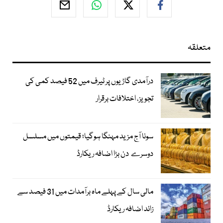
متعلقہ
درآمدی گاڑیوں پر ٹیرف میں 52 فیصد کمی کی
تجویز، اختلافات برقرار
سونا آج مزید مہنگا ہوگیا؛ قیمتوں میں مسلسل
دوسرے دن بڑا اضافہ ریکارڈ
مالی سال کے پہلے ماہ برآمدات میں 31 فیصد سے
زائد اضافہ ریکارڈ