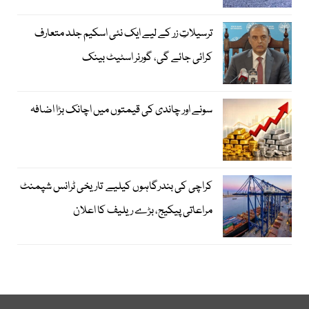
ترسیلاتِ زر کے لیے ایک نئی اسکیم جلد متعارف
کرائی جائے گی، گورنر اسٹیٹ بینک
سونے اور چاندی کی قیمتوں میں اچانک بڑا اضافہ
کراچی کی بندرگاہوں کیلیے تاریخی ٹرانس شپمنٹ
مراعاتی پیکیج، بڑے ریلیف کا اعلان