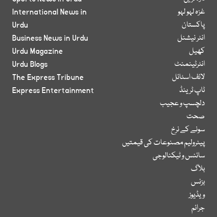
غزہ لہو لہو
International News in
پاکستان
Urdu
انٹر نیشنل
Business News in Urdu
کھیل
Urdu Magazine
انٹرٹینمنٹ
Urdu Blogs
لائف اسٹائل
The Express Tribune
ٹاپ ٹرینڈ
Express Entertainment
دلچسپ و عجیب
صحت
سونے کے نرخ
پیٹرولیم مصنوعات کی قیمتیں
سائنس و ٹیکنالوجی
بلاگ
بزنس
ویڈیوز
جرائم