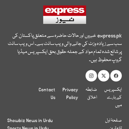
express.pk
خبروں اور حالات حاضرہ سے متعلق پاکستان کی
سب سے زیادہ وزٹ کی جانے والی ویب سائٹ ہے۔ اس ویب سائٹ
پر شائع شدہ تمام مواد کے جملہ حقوق بحق ایکسپریس میڈیا
گروپ محفوظ ہیں۔
ایکسپریس
ضابطہ
Privacy
Contact
کے بارے
اخلاق
Policy
Us
میں
صفحۂ اول
Showbiz News in Urdu
تازہ ترین
Sports News in Urdu