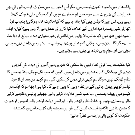
پاکستان میں ذخیرہ اندوزی تو ہے ہی، مگر اُس ذخیرے میں ملاوٹ کرنے والوں کی بھی
خبر لینے کی ضرورت ہے، جو ہمیں اور ہمارے بچوں کو کیمیکل ملی خوراک کھلا
رہے ہیں۔ اس چیز کا نوٹس بھی کیا جانا چاہیے کہ کیا ملاوٹ ختم ہوگئی؟ پنجاب فوڈ
اتھارٹی غیر رجسٹرڈ فوڈ اداروں کے خلاف کیا کارروائی عمل میں لا رہی ہے؟ کیا یہ ایک
المیہ نہیں شہر میں لایا جانے والا ہزاروں من ناقص اور غیر معیاری دودھ ضایع کر دیا جاتا
ہے، مگر اگلے دن وہی سپلائی کمپنیاں پوری آب و تاب سے شہر میں داخل بھی ہو رہی
ہوتی ہیں اور عوام وہی دودھ پی بھی رہے ہوتے ہیں۔
کیا حکومت ایسا کوئی نظام نہیں بنا سکتی کہ شہروں میں آنے والی دودھ کی گاڑیاں
دودھ کی چیکنگ کے بعد شہر میں داخل ہوں، کیوں کہ جب تک چیک اینڈ بیلنس کا
نظام ٹھیک نہیں ہوگا، ہم کبھی ترقی نہیں کر سکیں گے۔ ہم کچھ دن بعد ان از خود
نوٹسز کو بھی بھول جائیں گے اور نظام وہیں کا وہیں رہے گا۔ کیا ہی اچھا ہو کہ ایک دو
کیسز میں چیف جسٹس صاحب کسی ملاوٹ کرنے والے، جھوٹے پولیس مقابلے کرنے
والوں، ہماری بچیوں پر غلط نظر رکھنے والوں اور قومی دولت لوٹنے والے لٹیروں کو عبرت
کا نشان بنا دیں تاکہ وہ ٹیسٹ کیس کے طور پر ہمیشہ یاد رکھے جائیںاور گمشدہ
حکومت کا کوئی والی وارث ہی نظر آجائے!