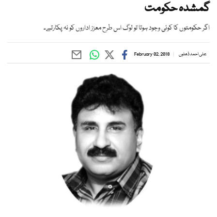
گمشدہ حکومت
اگر حکومتوں کا کوئی وجود ہوتا تو لوگ اس طرح معزز اداروں کو نہ پکارتے۔
علی احمد ڈھلوں
February 02, 2018