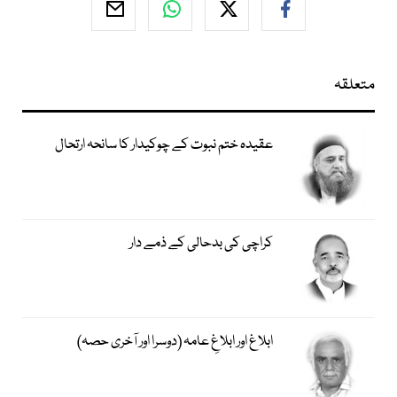
متعلقہ
عقیدہ ختم نبوت کے چوکیدار کا سانحہ ارتحال
کراچی کی بدحالی کے ذمے دار
ابلاغ اور ابلاغِ عامہ (دوسرا اور آخری حصہ)