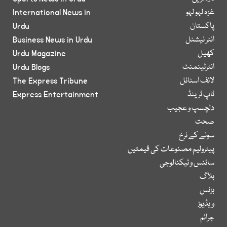
غزہ لہو لہو
International News in
پاکستان
Urdu
انٹر نیشنل
Business News in Urdu
کھیل
Urdu Magazine
انٹرٹینمنٹ
Urdu Blogs
لائف اسٹائل
The Express Tribune
ٹاپ ٹرینڈ
Express Entertainment
دلچسپ و عجیب
صحت
سونے کے نرخ
پیٹرولیم مصنوعات کی قیمتیں
سائنس و ٹیکنالوجی
بلاگ
بزنس
ویڈیوز
جرائم