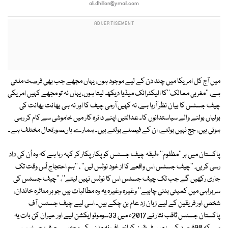
ali.dhillon@ymail.com
میں آج کل امریکا میں چند دن کے لیے موجود ہوں، یہاں مجھے جب بھی فرصت ملتی
ہے، ''مغربی ممالک''کا الیکٹرانک میڈیا دیکھ لیتا ہوں، یہاں نہ تو مجھے کہیں امریکی
چیف جسٹس کا بیان نظر آرہا ہے، نہ کہیں آرمی چیف کا اور نہ ہی بھانت بھانت کی
بولیاں بولنے والے سیاستدانوں کا۔ عدالتیں اپنے دائرہ کار میں خاموشی سے کام کر رہی
ہوتی ہیں، جج نہیں بولتے، ان کے فیصلے بولتے ہیں۔ ہمارے ہاںصورتحال مختلف ہے۔
پاکستان میں ہر ''مظلوم'' طبقہ چیف جسٹس کو پکار پکار کر کہہ رہا ہے کہ وہ اُن کی داد
رسی کریں، ''چیف جسٹس اس واقعے کا از خود نوٹس لیں'' ، ''ہم احتجاج اُس وقت تک
جاری رکھیں گے جب تک چیف جسٹس اس کا نوٹس نہیں لیتے''، ''چیف جسٹس کی
سربراہی میں کمیٹی بننی چاہیے'' وغیرہ وغیرہ یہ وہ مطالبات ہیں جو ہر متاثرہ خاندان،
شخص اور فریقین کے لیے زبان زد عام بن چکے ہیں۔ اسی لیے چیف جسٹس آف
پاکستان جسٹس ثاقب نثار نے 2017ء میں 33سوموٹو ایکشن لیے اور حیران کن بات یہ