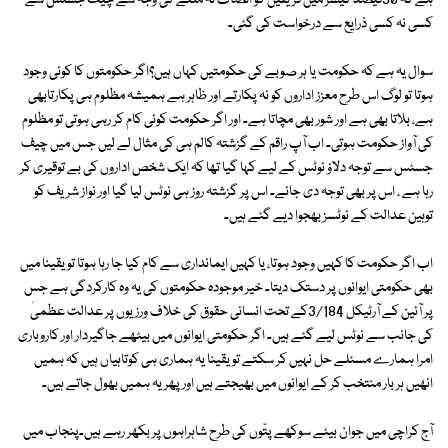
ہے کہ 90فیصد کیسز میں فریقین کو انصاف نہ ملنے کی وجہ سے چیف جسٹس سے
کسی نہ کسی ذرایع سے درخواست کی گئی۔
سوال یہ ہے کہ حکومت یا ہر صوبے کی حکومتیں کہاں ہیں؟اگر حکومتوں کا کوئی وجود
ہوتا تو لوگ اس طرح معزز اداروں کو نہ پکارتے اور ظاہر ہے ہمیشہ مظلوم ہی پکارتابھی
ہے، بلاتا بھی ہے اور شور بھی مچاتا ہے۔ اور اگر حکومت کوئی کام کر رہی ہوتی تو مظلوم
کی آواز حکومت ہوتی۔ اب آپ راقم کے گزشتہ کالم ہی کی مثال لے لیں جس میں چیف
جسٹس سے توجہ دلاؤ نوٹس کے لیے کہا گیا تھا کہ ایک شخص اداروں کی بے توقیری کر
رہا ہے ، اس پر بھی توجہ دی جائے۔ اس پر گزشتہ روز ہی نوٹس لیا گیا اور نواز شریف کو
توہین عدالت کے نوٹسز بھجوا دیے گئے ہیں۔
اب اگر حکومت کا کہیں وجود ہوتا، یا کہیں ایمانداری سے کام کیا جا رہا ہوتا تو یقینا میں
بھی حکومتی ایوانوں پر دستک دیتا۔ خیر موجودہ حکومتوں کی یہ وہ کارکردگی ہے جس
پر آئین کے آرٹیکل 3/184کے تحت انسانی حقوق کی خلاف ورزیوں پر عدالت عظمیٰ
کی جانب سے نوٹس لیے گئے ہیں۔ اگر حکومتی ایوانوں میں بیٹھے جاگیردار اور کاروباری
امرا ہمارے مسئلے حل نہیں کر سکتے تو یقینا یہ ہماری ہی کوتاہیاں ہیں کہ ہمیں
انھیں ہر بار منتخب کر کے ایوانوں میں بھیجتے ہیں اور پھر یہ ہمیں بھول جاتے ہیں۔
آج کراچی میں جوان بیٹے سوکھے پتّوں کی طرح شاہراہوں پر بکھر رہے ہیں۔پنجاب میں