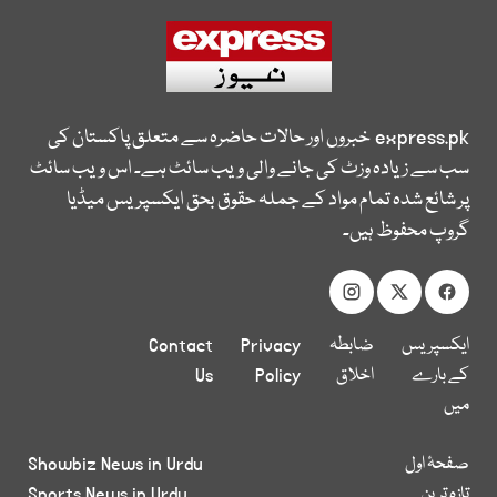
express.pk
خبروں اور حالات حاضرہ سے متعلق پاکستان کی
سب سے زیادہ وزٹ کی جانے والی ویب سائٹ ہے۔ اس ویب سائٹ
پر شائع شدہ تمام مواد کے جملہ حقوق بحق ایکسپریس میڈیا
گروپ محفوظ ہیں۔
ایکسپریس
ضابطہ
Privacy
Contact
کے بارے
اخلاق
Policy
Us
میں
صفحۂ اول
Showbiz News in Urdu
تازہ ترین
Sports News in Urdu