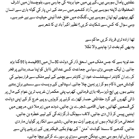
عفتیں پامال ہورہی ہیں۔کے پی میں حیا برہنہ کی جارہی ہے۔ بلوچستان میں اشرف
المخلوقات لاپتہ ہورہے ہیں۔آزاد کشمیر میں سرحد کے اس پار کی گولہ باری سے انسان
گھر بیٹھے لہو لہان ہورہے ہیں۔گلگت میں خلقِ خداآئینی حیثیت سے بے خبر ہے۔
وہی سوال کہ کس سے شکایت کریں ؟ نظیر اکبر آباد ی کا شعر ہے
تھا ارادہ تری فریاد کریں حاکم سے
وہ بھی کم بخت ترا چاہنے والا نکلا
حد تو یہ ہے کہ جس ملک میں اسحق ڈار کی دولت 16سال میں 91فیصد یا 91گنا بڑھ
جائے، ن لیگ جیسی بڑی سیاسی جماعت کسی عدالتی نااہل کو اپنا صدر بنانے پر فخر
کرے،ان کاؤنٹر اسپیشلسٹ خود ان کاؤنٹر سے بچنے کے لیے ملک سے فرار ہونے کی
کوشش میں ناکام ہو کر زیر زمین چلا جائے، اسپتالوں کے ویسٹ سے سستے برتن بنتے
بنتے ہوں، پی ایچ ڈیز سرقہ بازی فرمائیں، کھرب پتی حکمران غریب ترین عوام کے مال پر
ذاتی گھروں کے گرد حفاظتی حصار کھڑے کرنے پر کروڑوں روپے خرچ کر کے اپنی دیانت
کی قسمیں کھائیں، جہاں اقامے، شجرے بن جائیں، دودھ میں زہر ملا دیں، مرچوں میں
اینٹیں پیس کر ڈال دی جائیں، لائف سیونگ ڈرگز زندگی کے لیے خطرہ بن جائیں،
امتحانی مراکز نیلام ہوں اور پرچے آؤٹ ہو جائیں، رشتے سے انکار پر گولیاں مار دی
جائیں، گدھے کا سستا گوشت ''مٹن'' کے بھاؤ بکے، فیکٹریوں کے زہریلے پانی سے
سبزیاں تیار ہور ہی ہوں، بینگن جیسی سبزی پر سپرے کرکے بیچا جائے۔