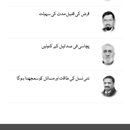
قرض کی قلیل مدت کی سہولت
پچاسی فی صد تیل کے کنوئیں
نئی نسل کی طاقت اور مسائل کو سمجھنا ہوگا