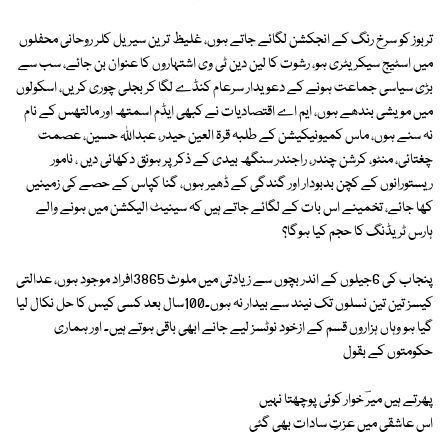
تربوز کو سرخ رنگ کے انجکشن لگائے جاتے ہوں، غلیظ ترین سیریل کلر روحانی محفلوں
میں اسٹیج سیکریٹری ہو، رشوت کا لین دین ٹی وی اشتہاروں کا عنوان بن جائے، سب سے
بڑی سیاسی جماعت ہونے کے دعویدار سرعام کنڈے لگا کر بجلی چوری کریں، اسکولوں
میں مویشی بندھے ہوں، ایم اے اقتصادیات نے کبھی ایڈم اسمتھ اور مالتھس کے نام
نہ سنے ہوں، ماس کمیونیکیشن کے طلبہ قرۃ العین حیدر، عبداللہ حسین، عصمت
چغتائی، منٹو، کرشن چندر، راجندر سنگھ بیدی کے ذکر پر ہونق دکھائی دیں ، نامور
ریستورانوں کے کچن بدبودار اور گندگی کے ڈھیر ہوں، گنا کپاس کے حصے کی زمینیں
کھا جائے، تخمینے اس بات کے لگائے جاتے ہیں کہ سینیٹ الیکشن میں ہونے والے
ہارس ٹریڈنگ کا حجم کیا ہوگا؟
پنجاب کی 6جیلوں کے اندر بچوں سے زیادتی میں ملوث 3865افراد موجود ہوں، عدالتی
کیسز تین تین نسلوں تک نیند سے بیدار نہ ہوں۔100سال بعد کسی کیس کا حل نکال لیا
گیا ہو وہاں ہزاروں قسم کے ازخود نوٹسز لیے جانے ابھی باقی ہوتے ہیں۔ اور ہماری
حکومتوں کے بقول
پھرتے ہیں میرؔ خوار کوئی پوچھتا نہیں
اس عاشقی میں عزتِ سادات بھی گئی