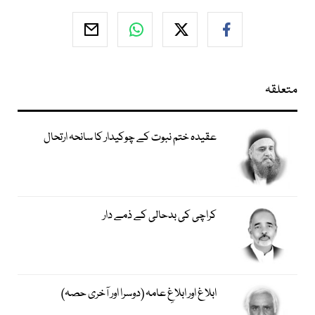
متعلقہ
عقیدہ ختم نبوت کے چوکیدار کا سانحہ ارتحال
کراچی کی بدحالی کے ذمے دار
ابلاغ اور ابلاغِ عامہ (دوسرا اور آخری حصہ)