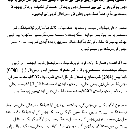
لاسکے۔ ہمیں زکوٰۃ کے ذریعے لوگوں کے خصوصاً ایسے مسائل بھی حل کرنے پہ توجہ
دینی ہوگی جو ان کے لیے مسلسل ذہنی پریشانی، جسمانی تکلیف اور مالی بوجھ کا
باعث ہیں۔ آپ مثلاً ملک میں بجلی کی صورتحال کو ہی لے لیجیے۔
ہمارے ہاں میڈیا اور سیاسی و سماجی شخصیات کا تقریباً سارا زور لوڈشیڈنگ کے
مسئلے پہ ہی ہوتا ہے، جو اپنی جگہ بہت بڑا مسئلہ ہے مگر ہمیں ساتھ یہ بھی نہیں
بھولنا چاہیے کہ ملک کی تقریباً ایک تہائی سے بھی زیادہ آبادی کے پاس سرے سے
بجلی کی سہولت ہی میسر نہیں۔
ہم اگر اعداد و شمار کی بات کریں تو ورلڈ بینک، انٹرنیشنل انرجی ایجنسی اور انرجی
سیکٹر مینجمنٹ اسسٹنس پروگرام کے مشترکہ سسٹین ایبل انرجی فار آل (SE4ALL)
ڈیٹا بیس (2014) کے مطابق پاکستان کی کل آبادی کے صرف 58.7 فیصد حصے کی
بجلی تک رسائی تھی، یعنی بجلی سے محروم آبادی کا حصہ بنا کوئی 41.3 فیصد۔ بجلی
سے مکمل محروم آبادی کا 80 فیصد حصہ ملک کی دیہی آبادی میں پایا جاتا ہے۔
ادھر جن لوگوں کے پاس بجلی کی سہولت ہے وہ بھی لوڈشیڈنگ، مہنگی بجلی اور ناجائز
زائد بلنگ سے پریشان ہیں۔ ملک میں اگر کسی حد تک بجلی کی لوڈشیڈنگ کا مسئلہ
حل بھی ہوجائے تو بھی بجلی کے مسلسل مہنگے ہوتے بل لوگوں کو ایک مستقل
پریشانی میں مبتلا کیے رکھیں گے۔ دوسری طرف کوئلے سے بجلی پیدا کرنے والے پاور