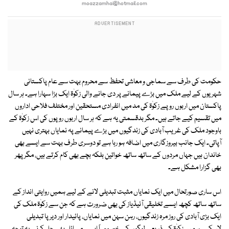
moazzamhai@hotmail.com
حکومت کی طرف سے سماجی و معاشی تحفظ سے محروم بہت سے عام پاکستانی
شہریوں کے لیے ملک میں بڑے پیمانے پر دی جانے والی زکوٰۃ ایک بڑا سہارا ہے۔ ہر سال
پاکستان میں اربوں روپے زکوٰۃ کی مد میں انفرادی مستحقین اور مختلف فلاحی اداروں
میں تقسیم کیے جاتے ہیں۔ مگر بدقسمتی یہ ہے کہ ہر سال اربوں روپوں کی اس زکوٰۃ کے
باوجود ملک کی غریب آبادی کی زندگیوں میں بڑے پیمانے پہ نمایاں بہتری نہیں
آپاتی۔ ایک جانب بیروزگاری میں اضافہ ہو رہا ہے تو دوسری طرف بہت سے ایسے بھی
خاندان ہیں جہاں مردوں کے ساتھ ساتھ خواتین بلکہ بچے بھی کام کرتے ہیں، مگر پھر
بھی گزارا مشکل ہے۔
اس ساری صورتحال میں ایک نمایاں مثبت تبدیلی لانے کے لیے ہمیں روایتی انداز کے
ساتھ ساتھ کچھ ایسے تخلیقی آئیڈیاز کی بھی ضرورت ہے کہ جن سے زکوٰۃ ملک کی
ایک بڑی آبادی کی روز مرہ زندگیوں، رہن سہن میں نمایاں، پائیدار اور دیرپا تبدیلی