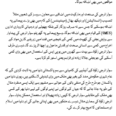
مواقعوں میں بھی اضافہ ہوگا۔
سولر انرجی کی صنعت اور مارکیٹ میں اضافے سے معاون سروسز کے شعبوں مثلاً
تنصیب (انسٹالیشن) اور دیکھ بھال (مینٹیننس) کے کام میں بھی بڑے پیمانے پہ
اضافہ ہوسکے گا جس سے نہ صرف روزگار کے بلکہ چھوٹے اور درمیانی کاروباری اداروں
(SMES) کے قیام میں بھی اضافہ ہوگا۔ وسیع پیمانے پہ گھریلو سولر انرجی کی پیداوار
سے روایتی بجلی کی کھپت میں کمی کے نتیجے میں فضا میں زہریلے کاربن مواد کے
اخراج میں کمی سے انسانی صحت اور قدرتی ماحول پر اچھا اثر پڑے گا۔ دوسری طرف
سولر انرجی زکوٰۃ سے بہت سے گھروں میں یوپی ایس کے استعمال میں بھی بڑی کمی
آسکے گی جو بجلی جلاتا زیادہ اور فراہم یعنی اسٹور کم کرتا ہے۔
سولر انرجی زکوٰۃ کے آئیڈیے کی کامیابی سے ہم پاکستانی دنیا میں یہ ثابت کردیں گے کہ
عام شہری حکومتی مدد کے بغیر بھی ملک میں بڑی تبدیلی لاسکتے ہیں۔ پوری دنیا میں
پاکستان جو طرح طرح کی منفی باتوں کے حوالے سے مشہور ہے ایک ایسی منفرد مثال
کے طور پہ جانا جائے گا کہ جہاں کے لوگوں نے اپنے لوگوں کے لیے دنیا بھر کے کسی
بھی ملک کے مقابلے سولر انرجی کا کہیں زیادہ پھیلاؤ اور استعمال ممکن بنایا۔ سولر
انرجی زکوٰۃ کی ہماری مثال دوسرے ملکوں میں بھی اپنائی جائے گی اور دنیا میں اسلام
اور مسلمانوں کا امیج بہتر کرے گی۔