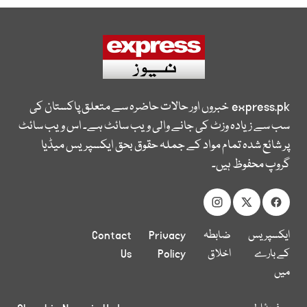
express.pk
خبروں اور حالات حاضرہ سے متعلق پاکستان کی
سب سے زیادہ وزٹ کی جانے والی ویب سائٹ ہے۔ اس ویب سائٹ
پر شائع شدہ تمام مواد کے جملہ حقوق بحق ایکسپریس میڈیا
گروپ محفوظ ہیں۔
ایکسپریس
ضابطہ
Privacy
Contact
کے بارے
اخلاق
Policy
Us
میں