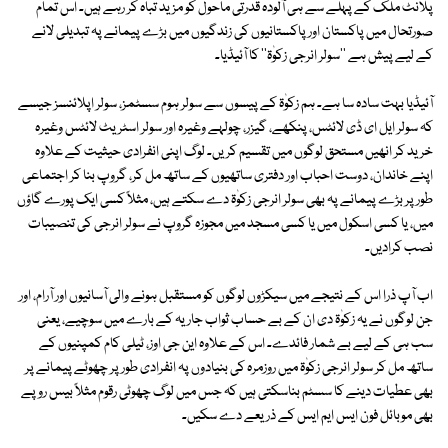
پلانٹ ملک کے پہلے سے ہی آلودہ قدرتی ماحول کو مزید تباہ کر رہے ہیں۔ اس تمام
صورتحال میں پاکستان اور پاکستانیوں کی زندگیوں میں بڑے پیمانے پہ تبدیلی لانے
کے لیے پیش ہے ''سولر انرجی زکوٰۃ'' کا آئیڈیا۔
آئیڈیا بہت سادہ سا ہے۔ ہم زکوٰۃ کے پیسوں سے سولر ہوم سسٹمز، سولر اپلائنسز جیسے
کہ سولر ایل ای ڈی لائٹس، پنکھے، گیزر، چولہے وغیرہ اور سولر اسٹریٹ لائٹس وغیرہ
خرید کر انھیں مستحق لوگوں میں تقسیم کریں۔ لوگ اپنی انفرادی حیثیت کے علاوہ
اپنے خاندان، دوست احباب اور دفتری ساتھیوں کے ساتھ مل کر، گروپ بنا کر اجتماعی
طور پر بڑے پیمانے پہ بھی سولر انرجی زکوٰۃ دے سکتے ہیں، مثلاً کسی ایک پورے گاؤں
میں، یا کسی اسکول میں یا کسی مسجد میں مجوزہ گروپ نے سولر انرجی کی تنصیبات
نصب کرادیں۔
اب آپ ذرا اس کے نتیجے میں سیکڑوں لوگوں کو مستقبل ہونے والی آسانیوں اور آرام، اور
جن لوگوں نے یہ زکوٰۃ دی ان کے بے حساب ثواب جاریہ کے بارے میں سوچیے، یعنی
سب ہی کے لیے بے شمار فائدے۔ اس کے علاوہ این جی اوز، ٹیلی کام کمپنیوں کے
ساتھ مل کر سولر انرجی زکوٰۃ میں روزمرہ کی بنیادوں پہ انفرادی طور پر چھوٹے پیمانے پر
بھی عطیات دینے کا سسٹم بناسکتی ہیں کہ جس میں لوگ چھوٹی رقوم مثلاً بیس روپے
بھی موبائل فون ایس ایم ایس کے ذریعے دے سکیں۔