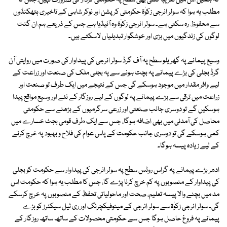
کہ ہمیں اس میں تقریباً کسی بھی سطح پہ حکومتی کردار کی ضرورت نہیں، جس کا
مطلب یہ ہوا کہ سولر انرجی زکوٰۃ حکومتی کرپشن اور نوکر شاہی کے تاخیری ہتھکنڈوں
سے محفوظ رہ سکتی ہے۔ سولر انرجی زکوٰۃ وہ آئیڈیا ہے جس کے ذریعے ہم ان گنت
لوگوں کی زندگیوں میں بڑی اور خوشگوار تبدیلیاں لاسکتے ہیں۔
وسیع پیمانے پہ گھریلو سطح پہ آف گرڈ سولر انرجی کی پیداوار کی صورت میں روایتی آن
گرڈ بجلی کی بڑے پیمانے پہ بچت ہونے سے یہ بجلی ملک کی صنعت اور زراعت کے
لیے وافر مقدار میں موجود ہوسکے گی جس کے نتیجے میں ایک طرف تو صنعت اور
زراعت میں ترقی سے بڑے پیمانے پہ لوگوں کے لیے روزگار کے نئے اور وسیع مواقع پیدا
ہوسکیں گے تو دوسری جانب صنعتی اور زرعی سرگرمیوں کے بڑھنے سے حکومتی
محاصل کی آمدنی میں بھی اضافہ ہوگا، جس سے ایک طرف قومی بجٹ خسارے میں
کمی ہوسکے گی تو دوسری جانب حکومت کے پاس عوام کی فلاح و بہبود پہ خرچ کرنے
کے لیے زیادہ پیسہ ہوگا۔
ادھر بڑے پیمانے پہ گراس روٹس سطح پہ سولر انرجی کی پیداوار سے حکومت کو بجلی
کی پیداوار کے منصوبوں پہ کم خرچ کرنا پڑے گا، جس کا مطلب یہ ہوا کہ حکومت اس
مد میں بچنے والا پیسہ تعلیم، صحت اور ماحولیاتی تحفظ کے منصوبوں پہ خرچ کرسکے
گی۔ سولر انرجی زکوٰۃ سے سولر انرجی کے مینوفیکچرنگ اور ری ٹیل سیکٹرز کو بڑے
پیمانے پہ فروغ حاصل ہوگا جس سے حکومتی محصولات کے ساتھ ساتھ روزگار کے