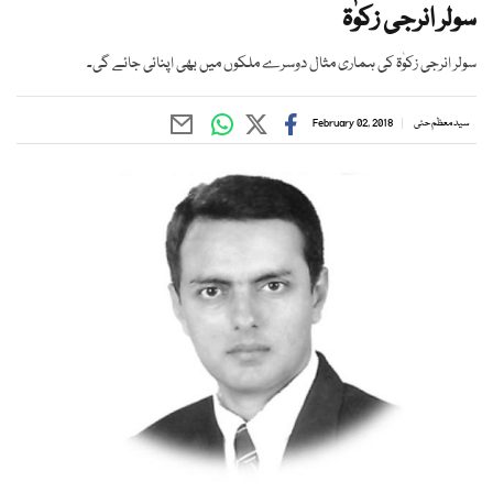
سولر انرجی زکوٰۃ
سولر انرجی زکوٰۃ کی ہماری مثال دوسرے ملکوں میں بھی اپنائی جائے گی۔
سید معظم حئی
February 02, 2018