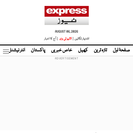
AUGUST 06, 2026
اشتہار لگائیں |
لائیو ٹی وی
| آج کا اخبار
صفحۂ اول
تازہ ترین
کھیل
خاص خبریں
پاکستان
انٹر نیشنل
ٹا