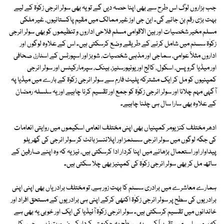
جب ہزاروں لوگ اس طرح سے بھی اپنا حصہ دیں گے تو یہ بھی سولر انرجی زکوٰۃ کے لیے
بہت بڑی رقم بن جائے گی۔ این جی اوز غیر ممالک میں مقیم پاکستانیوں، غیر ملکی
مسلم مخیر شخصیات اور بین الاقوامی مسلم فلاحی اداروں و تنظیموں کو بھی سولر انرجی
زکوٰۃ سسٹم میں شامل کرنے کے طریقے وضع کرسکتی ہیں۔ اس کے علاوہ لوگوں اور
اداروں مثلاً عوامی، سماجی اور مذہبی شخصیات، شوبز اور اسپورٹس کے اسٹارز، صحافی
اور میڈیا گروپس، اسکول، کالج اور یونیورسٹیز، بینک، سپرمارکیٹس اور سولر انرجی
کمپنیوں کو مل کر ایک مشترکہ پلیٹ فارم سے سولر انرجی زکوٰۃ کے بارے میں میڈیا پہ
آگہی مہم چلانا اور سولر انرجی زکوٰۃ کو جمع اور تقسیم کرنا چاہیے اور یہ سلسلہ رمضان
کے علاوہ بھی سارا سال ہی چلنا چاہیے۔
ادھر مختلف کنزیومر کمپنیاں بھی اپنی مختلف انعامی اسکیموں میں روایتی انعامات
کی جگہ لوگوں میں سولر انرجی سسٹمز اور اپلائنسز بانٹ کر سولر انرجی کی گھریلو
پیداوار اور استعمال بڑھانے میں اپنا کردار ادا کرسکتی ہیں، نیز یہ کہ وہ اپنے صارفین کے
ساتھ مل کر بھی سولر انرجی زکوٰۃ کی کمپنیز بھی چلا سکتی ہیں۔
ہمارے معاشرے میں برادری سسٹم کا بہت زور ہے، تو مختلف برادریاں بھی اپنی اپنی
برادریوں کی سطح پر سولر انرجی زکوٰۃ اکٹھی کرکے اپنی ہی برادریوں کے مستحق افراد اور
خاندانوں میں تقسیم کرسکتی ہیں۔ سولر انرجی زکوٰۃ آئیڈیا کی ایک اور خوبی یہ بھی ہے