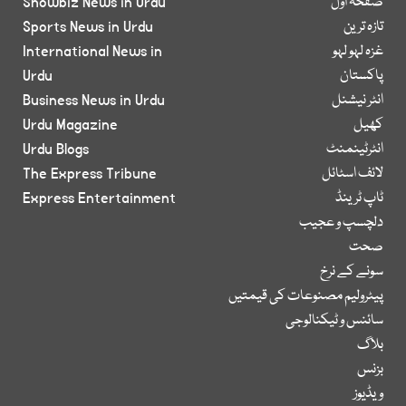
صفحۂ اول
Showbiz News in Urdu
تازہ ترین
Sports News in Urdu
غزہ لہو لہو
International News in
پاکستان
Urdu
انٹر نیشنل
Business News in Urdu
کھیل
Urdu Magazine
انٹرٹینمنٹ
Urdu Blogs
لائف اسٹائل
The Express Tribune
ٹاپ ٹرینڈ
Express Entertainment
دلچسپ و عجیب
صحت
سونے کے نرخ
پیٹرولیم مصنوعات کی قیمتیں
سائنس و ٹیکنالوجی
بلاگ
بزنس
ویڈیوز