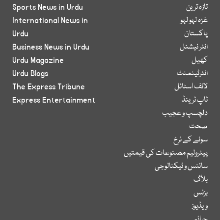
تازہ ترین
Sports News in Urdu
غزہ لہو لہو
International News in
پاکستان
Urdu
انٹر نیشنل
Business News in Urdu
کھیل
Urdu Magazine
انٹرٹینمنٹ
Urdu Blogs
لائف اسٹائل
The Express Tribune
ٹاپ ٹرینڈ
Express Entertainment
دلچسپ و عجیب
صحت
سونے کے نرخ
پیٹرولیم مصنوعات کی قیمتیں
سائنس و ٹیکنالوجی
بلاگ
بزنس
ویڈیوز
جرائم