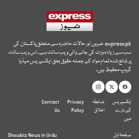
express.pk
خبروں اور حالات حاضرہ سے متعلق پاکستان کی
سب سے زیادہ وزٹ کی جانے والی ویب سائٹ ہے۔ اس ویب سائٹ
پر شائع شدہ تمام مواد کے جملہ حقوق بحق ایکسپریس میڈیا
گروپ محفوظ ہیں۔
ایکسپریس
ضابطہ
Privacy
Contact
کے بارے
اخلاق
Policy
Us
میں
صفحۂ اول
Showbiz News in Urdu