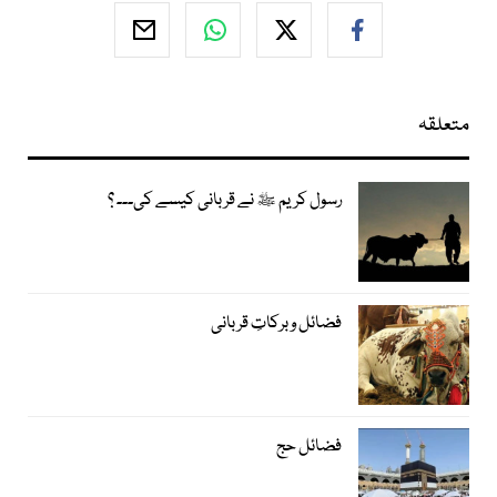
متعلقہ
رسول کریم ﷺ نے قربانی کیسے کی۔۔۔ ؟
فضائل و برکاتِ قربانی
فضائل حج