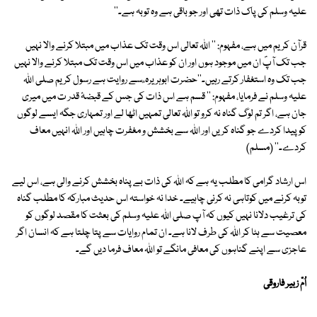
علیہ وسلم کی پاک ذات تھی اور جو باقی ہے وہ توبہ ہے۔''
قرآن کریم میں ہے، مفہوم: '' اللہ تعالی اس وقت تک عذاب میں مبتلا کرنے والا نہیں
جب تک آپؐ ان میں موجود ہوں اور ان کو عذاب میں اس وقت تک مبتلا کرنے والا نہیں
جب تک وہ استغفار کرتے رہیں۔''حضرت ابوہریرہ ؓ سے روایت ہے رسول کریم صلی اللہ
علیہ وسلم نے فرمایا، مفہوم: '' قسم ہے اس ذات کی جس کے قبضۂ قدر ت میں میری
جان ہے، اگر تم لوگ گناہ نہ کرو تو اللہ تعالی تمہیں اٹھا لے اور تمہاری جگہ ایسے لوگوں
کو پیدا کردے جو گناہ کریں اور اللہ سے بخشش و مغفرت چاہیں اور اللہ انہیں معاف
کردے۔'' (مسلم)
اس ارشاد گرامی کا مطلب یہ ہے کہ اللہ کی ذات بے پناہ بخشش کرنے والی ہے، اس لیے
توبہ کرنے میں کوتاہی نہ کرنی چاہیے۔ خدا نہ خواستہ اس حدیث مبارکہ کا مطلب گناہ
کی ترغیب دلانا نہیں کیوں کہ آپ صلی اللہ علیہ وسلم کی بعثت کا مقصد لوگوں کو
معصیت سے ہٹا کر اللہ کی طرف لانا ہے۔ ان تمام روایات سے پتا چلتا ہے کہ انسان اگر
عاجزی سے اپنے گناہوں کی معافی مانگے تو اللہ معاف فرما دیں گے۔
اُمّ زبیر فاروقی