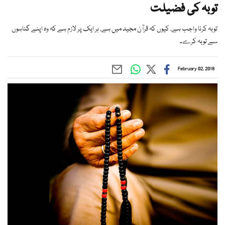
توبہ کی فضیلت
توبہ کرنا واجب ہے، کیوں کہ قرآن مجید میں ہے، ہر ایک پر لازم ہے کہ وہ اپنے گناہوں
سے توبہ کرے۔
February 02, 2018