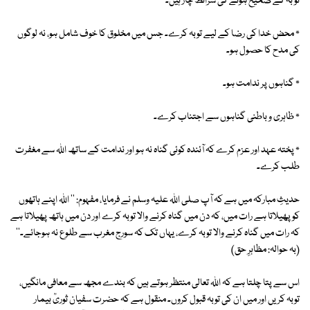
تو بہ کے صحیح ہونے کی شرائط چار ہیں۔
٭ محض خدا کی رضا کے لیے توبہ کرے۔ جس میں مخلوق کا خوف شامل ہو، نہ لوگوں
کی مدح کا حصول ہو۔
٭ گناہوں پر ندامت ہو۔
٭ ظاہری و باطنی گناہوں سے اجتناب کرے۔
٭ پختہ عہد اور عزم کرے کہ آئندہ کوئی گناہ نہ ہو اور ندامت کے ساتھ اللہ سے مغفرت
طلب کرے۔
حدیثِ مبارکہ میں ہے کہ آپ صلی اللہ علیہ وسلم نے فرمایا، مفہوم: '' اللہ اپنے ہاتھوں
کو پھیلاتا ہے رات میں، کہ دن میں گناہ کرنے والا توبہ کرے اور دن میں ہاتھ پھیلاتا ہے
کہ رات میں گناہ کرنے والا توبہ کرے، یہاں تک کہ سورج مغرب سے طلوع نہ ہوجائے۔''
(بہ حوالہ: مظاہرِ حق)
اس سے پتا چلتا ہے کہ اللہ تعالی منتظر ہوتے ہیں کہ بندے مجھ سے معافی مانگیں،
توبہ کریں اور میں ان کی توبہ قبول کروں۔ منقول ہے کہ حضرت سفیان ثوریؒ بیمار