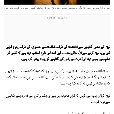
توبہ کرنا واجب ہے، کیوں کہ قرآن مجید میں ہے، ہر ایک پر لازم ہے کہ وہ اپنے گناہوں سے توبہ کرے۔ فوٹو : فائل
توبہ کے معنی گناہوں سے اطاعت کی طرف، غفلت سے حضوری کی طرف رجوع کرنے
کے ہیں۔ توبہ کرنے سے اللہ تعالی بندے کے گناہ اس طرح ڈھانپ دیتا ہے کہ کسی کو
علم نہیں ہونے دیتا اور آخرت میں اس کے گناہوں کی پردہ پوشی کرتا ہے۔
سیدالطائفہ حضرت جنید بغدادی ؒ سے کسی نے پوچھا کہ توبہ کا کیا مطلب ہے؟ انہوں
نے فرمایا : ''گناہوں کو فراموش کردینا اور گناہ کی لذت کا احساس بھی ختم ہوجانا، گویا
کہ وہ جانتا ہی نہیں کہ گناہ کیا چیز ہے۔''
توبہ کرنا واجب ہے، کیوں کہ قرآن مجید میں ہے، ہر ایک پر لازم ہے کہ وہ اپنے گناہوں
سے توبہ کرے۔