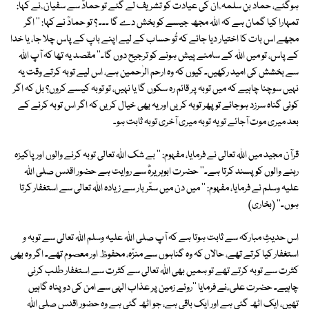
ہوگئے، حماد بن سلمہ ؒ ان کی عیادت کو تشریف لے گئے تو حمادؒ سے سفیان ؒ نے کہا:
تمہارا کیا گمان ہے کہ اللہ مجھ جیسے کو بخش دے گا ۔۔۔ ؟ تو حمادؒ نے کہا: '' اگر
مجھے اس بات کا اختیار دیا جائے کہ تُو حساب کے لیے اپنے باپ کے پاس چلا جا، یا خدا
کے پاس، تو میں اللہ کے سامنے پیش ہونے کو ترجیح دوں گا۔'' مقصد یہ تھا کہ آپ اللہ
سے بخشش کی امید رکھیں۔ کیوں کہ وہ ارحم الرٰحمین ہے، اس لیے توبہ کرتے وقت یہ
نہیں سوچنا چاہیے کہ میں توبہ پر قائم رہ سکوں گا یا نہیں، تو توبہ کیسے کروں؟ بل کہ اگر
کوئی گناہ سرزد ہوجائے تو پھر توبہ کریں اور یہ بھی خیال کریں کہ اگر اس توبہ کرنے کے
بعد میری موت آجائے تو یہ توبہ میری آخری توبہ ثابت ہو۔
قرآن مجید میں اللہ تعالی نے فرمایا، مفہوم: '' بے شک اللہ تعالی توبہ کرنے والوں اور پاکیزہ
رہنے والوں کو پسند کرتا ہے۔'' حضرت ابوہریرہؓ سے روایت ہے حضور اقدس صلی اللہ
علیہ وسلم نے فرمایا، مفہوم: '' میں دن میں ستّر بار سے زیادہ اللہ تعالی سے استغفار کرتا
ہوں۔'' (بخاری)
اس حدیثِ مبارکہ سے ثابت ہوتا ہے کہ آپ صلی اللہ علیہ وسلم اللہ تعالی سے توبہ و
استغفار کیا کرتے تھے، حالاں کہ وہ گناہوں سے منزّہ، محفوظ اور معصوم تھے۔ اگر وہ بھی
کثرت سے توبہ کرتے تھے تو ہمیں بھی اللہ تعالی سے کثرت سے استغفار طلب کرنی
چاہیے۔ حضرت علی ؓ نے فرمایا ''روئے زمین پر عذاب الہی سے امن کی دو پناہ گاہیں
تھیں، ایک اٹھ گئی ہے اور ایک باقی ہے، جو اٹھ گئی ہے وہ حضور اقدس صلی اللہ