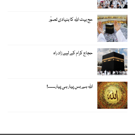
حج بیت اﷲ کا بنیادی تصوّر
حجاج کرام کے لیے زاد راہ
اﷲ ہے بس پیار ہی پیار۔۔۔۔۔!