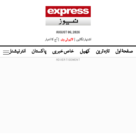
AUGUST 06, 2026
اشتہار لگائیں |
لائیو ٹی وی
| آج کا اخبار
صفحۂ اول
تازہ ترین
کھیل
خاص خبریں
پاکستان
انٹر نیشنل
ٹا