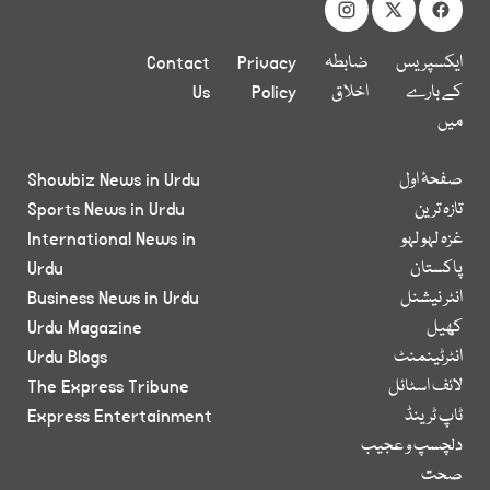
ایکسپریس
ضابطہ
Privacy
Contact
کے بارے
اخلاق
Policy
Us
میں
صفحۂ اول
Showbiz News in Urdu
تازہ ترین
Sports News in Urdu
غزہ لہو لہو
International News in
پاکستان
Urdu
انٹر نیشنل
Business News in Urdu
کھیل
Urdu Magazine
انٹرٹینمنٹ
Urdu Blogs
لائف اسٹائل
The Express Tribune
ٹاپ ٹرینڈ
Express Entertainment
دلچسپ و عجیب
صحت