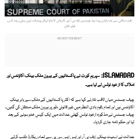
رقوم منتقلی سے عدم توازن پیدا ہوا، چیئرمین ایف بی آرنے کارروائی کا بتایا لیکن پیشرفت نہیں ہوئی،ریمارکس۔
فوٹو : فائل
ISLAMABAD:
سپریم کورٹ نے پاکستانیوں کے بیرون ملک بینک اکاؤنٹس اور
املاک کا از خود نوٹس لے لیا ہے۔
چیف جسٹس میاں ثاقب نثارنے کہا ہے کہ اکثر پاکستانیوں کے ملک سے باہر بینک
اکاؤنٹس ہیں اور تمام رقوم بادی النظر میں غیر قانونی طور پر بیرون ملک منتقل کی گئیں۔
چیف جسٹس نے مذکورہ ازخود نوٹس کھلی عدالت میں ایک کیس ختم ہونے کے بعد
لیا اور حکم نامہ جاری کردیا۔
عدالت نے اسٹیٹ بینک ،ایف بی آر اور ایس ایس سی پی سے تمام ریکارڈ طلب کرتے