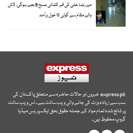
میر رضا علی کی قبر کشائی صبح 9 بجے ہوگی، لاش
والے مقام سے گولی کا خول برآمد
express.pk
خبروں اور حالات حاضرہ سے متعلق پاکستان کی
سب سے زیادہ وزٹ کی جانے والی ویب سائٹ ہے۔ اس ویب سائٹ
پر شائع شدہ تمام مواد کے جملہ حقوق بحق ایکسپریس میڈیا
گروپ محفوظ ہیں۔