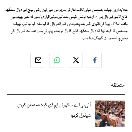
علاوہ ازیں چیف جسٹس میاں ثاقب نثارکی سربراہی میں تین رکنی بینچ نے دیال سنگھ
کالج لاہورکے ہال بارے ازخود نوٹس کیس نمٹاتے ہوئے قرار دیا ہے کہ نئے چیئرمین
وقف املاک بورڈکی تقرری کے بعد پندرہ دن کے اندر ہال کا فیصلہ کیا جائے۔ چیف
جسٹس کا کہنا تھا کہ دیال سنگھ کالج کا ہال تو ہندو پراپرٹی ہے، عدالت نے ہال کی
زمین پر تعمیرات کوروک دیا ہے۔
متعلقہ
آئی بی اے سکھر نے ایم ڈی کیٹ امتحان کو ری
شیڈول کردیا