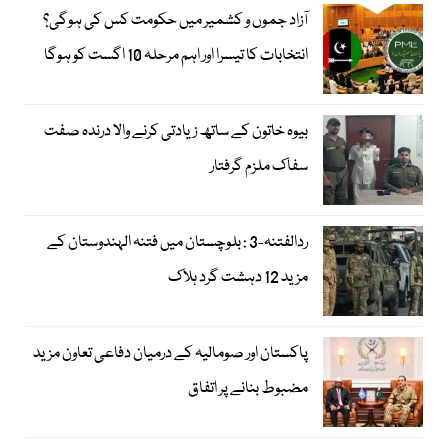
آزاد جموں و کشمیر میں حکومت کس کی ہوگی؟
انتخابات کا تیسرا اور اہم مرحلہ 10 اگست کو ہوگا
بیوہ خاتون کے ساتھ زیادتی کرنے والا درندہ صفت
سفاک ملزم گرفتار
ردالفتنہ-3 : بلوچستان میں فتنہ الہندوستان کے
مزید 12 دہشت گرد ہلاک
پاکستان اور صومالیہ کے درمیان دفاعی تعاون مزید
مضبوط بنانے پر اتفاق