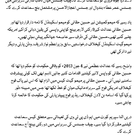
دے دیا جو8 فروری کو سماعت کرے گا۔چیف جسٹس میاں ثاقب نثارکی سربراہی میں
جسٹس عمر عطاء بندیال اور جسٹس اعجازالاحسن پر مشتمل بنچ سماعت کرے گا۔
یاد رہے کہ میموکمیشن نے حسین حقانی کو میمو اسکینڈل کا ذمہ دار قرار دیا تھااور
حسین حقانی عدالت کے9 رکنی لارجربینچ کواپنی واپسی کی یقین دہانی کراکے امریکہ
چلے گئے تھے۔حسین حقانی کی طرف سے عاصمہ جہانگیر پیش ہوتی تھیں۔
میموگیٹ اسکینڈل کیخلاف درخواستیں سابق وزیراعظم نواز شریف، وطن پارٹی و دیگر
نے دائرکی تھی
واضح رہے کہ عدالت عظمیٰ نے 4 جون 2013ء کو وفاقی حکومت کو حکم دیا تھا کہ
حسین حقانی کو واپس لانے کیلئے اقدامات کئے جائیں تاہم ابھی تک کوئی پیشرفت
سامنے نہیں آئی ۔ حسین حقانی پر میمو گیٹ کیس میں الزام تھا کہ اس نے پاک فوج
کیخلاف امریکی فوج کے سربراہ مائیک مولن کو خط لکھا تھا جس میں مبینہ طور
پرکہاگیا کہ اسامہ بن لادن کیخلاف ریڈ پر فوج پیپلزپارٹی کی حکومت کا خاتمہ کرنا
چاہتی ہے۔
دریں اثنا سپریم کورٹ میں ایم ڈی پی ٹی وی کی تعیناتی سے متعلق کیس سماعت
کیلئے مقررکر دیا گیا ہے۔ چیف جسٹس کی سربراہی میں دو رکنی بینچ آج سماعت
کرے گا۔