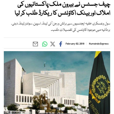
چیف جسٹس نے بیرون ملک پاکستانیوں کی
املاک اور بینک اکاؤنٹس کا ریکارڈ طلب کر لیا
سول وعسکری خفیہ ایجنسیوں سے برٹش ورجن آئی لینڈ، اسپین، سوئٹزرلینڈ، دبئی،
برطانیہ میں موجوداکاؤنٹس کی تفصیلات طلب۔
February 02, 2018
Numainda Express