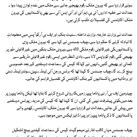
ہوئے قرار دیا ہے کہ بیرون ملک رقوم بھیجے جانے سے ملک میں عدم توازن پیدا ہوا ۔
عدالت نے خفیہ اداروں آئی بی،ایم آئی اور آئی ایس آئی سے بھی پاکستانیوں کی بیرون
ملک اکاؤنٹس کی تفصیلات طلب کرلی ہیں۔
عدالت نے وزارت خارجہ، وزارت داخلہ، سٹیٹ بنک اور ایف بی آرکو آپس میں معلومات
کا تبادلہ کرنے کا حکم دیا ہے۔چیف جسٹس نے کہا ہے کہ بیرون ملک پڑی
پاکستانیوںکی غیر قانونی رقوم ملکی اثاثہ ہے۔بیرونی ملک بنکوں میں غیر قانونی طور پر
بھیجی گئی رقوم کو واپس لانا ہے۔ بادی النظر میں ایسی رقوم غیر قانونی طریقے سے
کمائی اور بھیجی گئیں۔انہوں نے کہاکہ کیس کی سماعت دوہفتے کے بعد خصوصی
بینچ کرے گا۔چیف جسٹس کا کہنا تھا کہ برٹس ورجن آئی لینڈ، سپین،سوئٹزرلینڈ، دبئی
اور برطانیہ میں پاکستانیوں کے بنک اکاؤنٹس کی تفصیل فراہم کی جائے۔
چیئرمین ایف بی آر نے پاناما پیپر ز میںکارروائی شروع کرنے کا بتایا تھا لیکن پاناما پیپرز پر
بعد میںکوئی پیشرفت نہیں کی گئی، ان کا کہنا تھا کہ کیس کی مزید رپورٹس دوہفتے
میں پیش کی جائیں۔عدالت نے قراردیا ہے کہ بیرون ملک اکاؤنٹس رکھنے والے
پاکستانیوں کا ذکر پاناما پیپرز اور پیرا ڈائیز لیکس میں موجود ہے۔
چیف جسٹس میاں ثاقب نثار نے میموگیٹ کیس کی سماعت کیلئے بینچ تشکیل