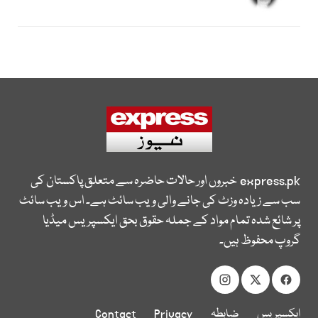
express.pk
خبروں اور حالات حاضرہ سے متعلق پاکستان کی
سب سے زیادہ وزٹ کی جانے والی ویب سائٹ ہے۔ اس ویب سائٹ
پر شائع شدہ تمام مواد کے جملہ حقوق بحق ایکسپریس میڈیا
گروپ محفوظ ہیں۔
ایکسپریس
ضابطہ
Privacy
Contact