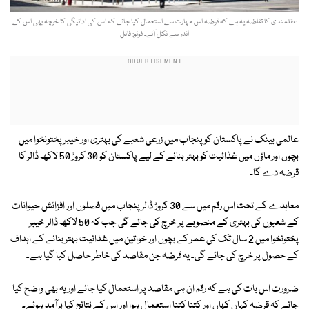
عقلمندی کا تقاضہ یہ ہے کہ قرضہ اس مہارت سے استعمال کیا جائے کہ اس کی ادائیگی کا خرچہ بھی اس کے
اندر سے نکل آئے۔ فوٹو: فائل
عالمی بینک نے پاکستان کو پنجاب میں زرعی شعبے کی بہتری اور خیبر پختونخوا میں
بچوں اور ماؤں میں غذائیت کو بہتر بنانے کے لیے پاکستان کو 30 کروڑ 50 لاکھ ڈالر کا
قرضہ دے گا۔
معاہدے کے تحت اس رقم میں سے 30 کروڑ ڈالر پنجاب میں فصلوں اور افزائش حیوانات
کے شعبوں کی بہتری کے منصوبے پر خرچ کی جائے گی جب کہ 50 لاکھ ڈالر خیبر
پختونخوا میں 2 سال تک کی عمر کے بچوں اور خواتین میں غذائیت بہتر بنانے کے اہداف
کے حصول پر خرچ کی جائے گی۔ یہ قرضہ جن مقاصد کی خاطر حاصل کیا گیا ہے۔
ضرورت اس بات کی ہے کہ رقم ان ہی مقاصد پر استعمال کیا جائے اور یہ بھی واضح کیا
جائے کہ قرضہ کہاں کہاں اور کتنا کتنا استعمال ہوا اور اس کے نتائج کیا برآمد ہوئے۔