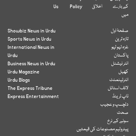
کے بارے
اخلاق
Policy
Us
میں
صفحۂ اول
Showbiz News in Urdu
تازہ ترین
Sports News in Urdu
غزہ لہو لہو
International News in
پاکستان
Urdu
انٹر نیشنل
Business News in Urdu
کھیل
Urdu Magazine
انٹرٹینمنٹ
Urdu Blogs
لائف اسٹائل
The Express Tribune
ٹاپ ٹرینڈ
Express Entertainment
دلچسپ و عجیب
صحت
سونے کے نرخ
پیٹرولیم مصنوعات کی قیمتیں