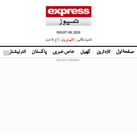
AUGUST 09, 2026
اشتہار لگائیں |
لائیو ٹی وی
| آج کا اخبار
صفحۂ اول
تازہ ترین
کھیل
خاص خبریں
پاکستان
انٹر نیشنل
ٹا