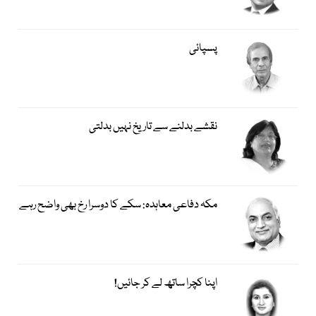
پسپائی
نقشے بدلنے سے تاریخ نہیں بدلتی
مکہ دفاعی معاہدہ: سکے کا دوسرا رخ بھی واضح رہے
اپنا کچرا ساتھ لے کر جائیں!