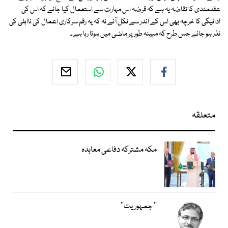
عقلمندی کا تقاضہ یہ ہے کہ قرضہ اس مہارت سے استعمال کیا جائے کہ اس کی
ادائیگی کا خرچہ بھی اس کے اندر سے نکل آئے نہ کہ یہ رقم سرکاری اعمال کی نااہلی کی
نذر ہو جائے جس طرح کہ مبینہ طور پر ماضی میں ہوتا رہا ہے۔
متعلقہ
مکہ مشترکہ دفاعی معاہدہ
’’ جمہوریت‘‘