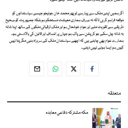
اگر ہمیں اپنے ملک سے پیار ہے تو پھر محمد خان جونیجو جیسے سیاستدانوں کو
موقعہ فراہم کریں تاکہ نہ صرف ہماری معیشت مستحکم ہو بلکہ جمہوریت کو صحیح
طریقے سے تقویت ملے اور عوام خوشحال ہو اور ملک ترقیاتی ملکوں کے ساتھ اپنا شانہ
بہ شانہ چل سکے جو کرپشن سے پاک ہو جہاں پر انصاف اور قانون کی بالادستی ہو۔
ہمارے عوام بھی چاہتے ہیں کہ اچھے سیاستدان ملک کے سربراہ بنیں مگر پتا نہیں
کیوں ہم ایسا ہونے نہیں دیتے۔
متعلقہ
مکہ مشترکہ دفاعی معاہدہ