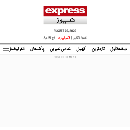
AUGUST 09, 2026
اشتہار لگائیں |
لائیو ٹی وی
| آج کا اخبار
صفحۂ اول
تازہ ترین
کھیل
خاص خبریں
پاکستان
انٹر نیشنل
ٹا