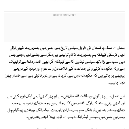
ہمارے ملک پاکستان کی طویل سیاسی تاریخ ہے، جس میں جمہوریت کبھی ترقی
نہیں کرسکی کیونکہ ہم جمہوریت کا نام تو لیتے ہیں مگر اسے چلنے نہیں دیتے جس
میں سب سے بڑا ہاتھ سیاسی لیڈروں کا ہے کیونکہ اگر انھیں اقتدار ملتا ہے تو ٹھیک
ہے ورنہ حکومت کرنے والی جماعت کے خلاف دن رات عوام اور میڈیا کے ذریعے
پیچھے پڑ جاتے ہیں کہ حکومت نااہل ہے، کرپٹ ہے اور غیر قانونی ہے اسے اقتدار چھوڑ
دینا چاہیے۔
اس عمل سے پھر کوئی اور طاقت فائدہ اٹھاتی ہے اور پھر کبھی آرمی ٹیک اوور کرتی ہے
اور کبھی اپنی پسند کے لوگ اقتدار میں لائے جاتے ہیں ، جب دیکھو دھرنا ہے، جب
دیکھو راستے بند ہیں، ٹریفک جام ہے، سارا دن اور رات الیکٹرانک چینلز پر پروگرام چل
رہے ہیں جس میں سیاسی لیڈر ایک دوسرے کو برا بھلا کہتے رہتے ہیں۔