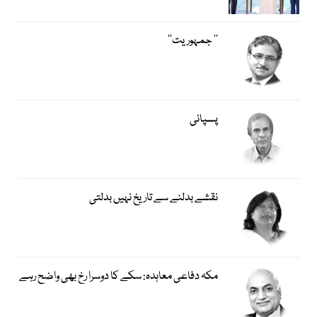
’’ جمہوریت‘‘
پسپائی
نقشے بدلنے سے تاریخ نہیں بدلتی
مکہ دفاعی معاہدہ: سکے کا دوسرا رخ بھی واضح رہے