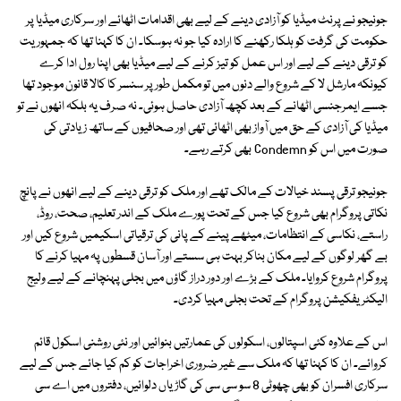
جونیجو نے پرنٹ میڈیا کو آزادی دینے کے لیے بھی اقدامات اٹھائے اور سرکاری میڈیا پر
حکومت کی گرفت کو ہلکا رکھنے کا ارادہ کیا جو نہ ہوسکا۔ ان کا کہنا تھا کہ جمہوریت
کو ترقی دینے کے لیے اور اس عمل کو تیز کرنے کے لیے میڈیا بھی اپنا رول ادا کرے
کیونکہ مارشل لا کے شروع والے دنوں میں تو مکمل طور پر سنسر کا کالا قانون موجود تھا
جسے ایمرجنسی اٹھانے کے بعد کچھ آزادی حاصل ہوئی۔ نہ صرف یہ بلکہ انھوں نے تو
میڈیا کی آزادی کے حق میں آواز بھی اٹھائی تھی اور صحافیوں کے ساتھ زیادتی کی
صورت میں اس کو Condemn بھی کرتے رہے۔
جونیجو ترقی پسند خیالات کے مالک تھے اور ملک کو ترقی دینے کے لیے انھوں نے پانچ
نکاتی پروگرام بھی شروع کیا جس کے تحت پورے ملک کے اندر تعلیم، صحت، روڈ،
راستے، نکاسی کے انتظامات، میٹھے پینے کے پانی کی ترقیاتی اسکیمیں شروع کیں اور
بے گھر لوگوں کے لیے مکان بناکر بہت ہی سستے اور آسان قسطوں پہ مہیا کرنے کا
پروگرام شروع کروایا۔ ملک کے بڑے اور دور دراز گاؤں میں بجلی پہنچانے کے لیے ولیج
الیکٹریفکیشن پروگرام کے تحت بجلی مہیا کردی۔
اس کے علاوہ کئی اسپتالوں، اسکولوں کی عمارتیں بنوائیں اور نئی روشنی اسکول قائم
کروائے۔ ان کا کہنا تھا کہ ملک سے غیر ضروری اخراجات کو کم کیا جائے جس کے لیے
سرکاری افسران کو بھی چھوٹی 8 سو سی سی کی گاڑیاں دلوائیں، دفتروں میں اے سی