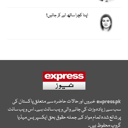
اپنا کچرا ساتھ لے کر جائیں!
express.pk
خبروں اور حالات حاضرہ سے متعلق پاکستان کی
سب سے زیادہ وزٹ کی جانے والی ویب سائٹ ہے۔ اس ویب سائٹ
پر شائع شدہ تمام مواد کے جملہ حقوق بحق ایکسپریس میڈیا
گروپ محفوظ ہیں۔