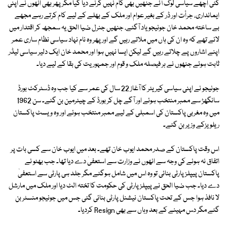
کئی اچھے سیاسی لوگ آئے جنھیں بھی کام نہیں کرنے دیا گیا مگر پھر بھی انھوں نے اپنی
ایمانداری، جرأت اور ڈر کے بغیر عوام اور ملک کے بھلے کے لیے کام کرتے رہے مجھے
بے ساختہ محمد خان جونیجو یاد آگئے، جنھیں جنرل ضیا الحق یہ سمجھ کر اقتدار میں
لائے تھے کہ وہ ان کی ہاں میں ملاتے رہیں گے اور پھر وہ نام نہاد سیاسی نظام ساری عمر
اپنے اشاروں پے چلاتے رہیں گے لیکن ایسا نہیں ہوا اور محمد خان ایک دلیر سیاسی لیڈر
ثابت ہوئے جنھوں نے ہر فیصلہ ملک و قوم اور جمہوریت کی بقا کے لیے دیا۔
جونیجو نے اپنی سیاسی کیریئر کا آغاز 22 سال کی عمر سے کیا جب وہ ڈسٹرکٹ بورڈ
سانگھڑ سے ممبر منتخب ہوئے اور آگے چل کر بورڈ کے چیئرمین بن گئے۔ سن 1962
میں وہ مغربی پاکستان کی اسمبلی کے لیے ممبر منتخب ہوئے اور وہ ویسٹ پاکستان
ریلویزکے وزیر بن گئے۔
اس وقت پاکستان کے صدر محمد ایوب خان تھے۔ بعد میں ایوب خان سے کسی بات پر
اتفاق نہ ہونے کی وجہ سے انھوں نے وزارت سے استعفیٰ دے دیا تھا۔ جب بھٹو نے
پاکستان پیپلز پارٹی بنائی تو وہ اس میں شامل ہوگئے مگر جلد ہی پارٹی سے استعفیٰ
دے دیا۔ جب ضیا الحق نے پیپلزپارٹی کی حکومت کا تختہ الٹ دیا اور ملک میں مارشل
لا نافذ ہوا جس کے تحت پاکستان نیشنل پارٹی بنائی گئی جس میں جونیجو منسٹر بن
گئے مگر دس مہینے کے بعد وہاں سے بھی Resign کردیا۔