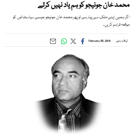
محمد خان جونیجو کو ہم یاد نہیں کرتے
اگر ہمیں اپنے ملک سے پیار ہے تو پھر محمد خان جونیجو جیسے سیاستدانوں کو
موقعہ فراہم کریں۔
لیاقت راجپر
February 05, 2018