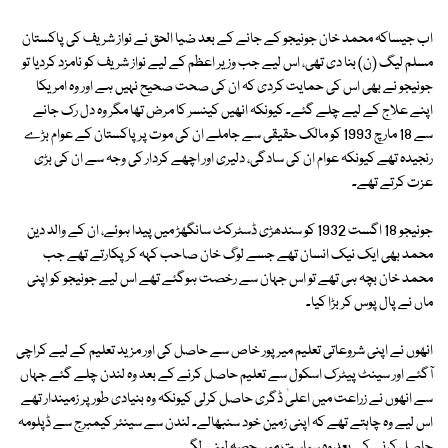
اب جیساکہ محمد خان جونیجو کے جانے کے بعد ضیا الحق نے نواز شریف کی پاکستان
مسلم لیگ (ن) بنا دی تھی، اس لیے جب وزیر اعظم کے لیے نواز شریف کو نامزد کردیا تو
جونیجو نے بھی اس کی حمایت کردی کہ ان کی صحت صحیح نہیں ہے اور وہ امریکا
اپنے علاج کے لیے چلے گئے۔ کیونکہ انھیں کینسر کا مرض تھا مگر وہ دل رک جانے
سے 18 مارچ 1993 کو مالک حقیقی سے جاملے ان کی موت پر پاکستان کے عوام بڑے
رنجیدہ تھے کیونکہ عوام ان کی سادگی، دلیری اور اچھے کردار کی وجہ سے ان کی بڑی
عزت کرتے تھے۔
جونیجو 18 اگست 1932 کو سندھڑی ڈسٹرکٹ سانگھڑ میں پیدا ہوئے، ان کے والد دین
محمد بھی ایک نیک انسان تھے جسے لوگ خان صاحب کہہ کر پکارتے تھے جب
محمد خان بچہ ہی تھے تو اس جہان سے رخصت ہوگئے تھے اس لیے جونیجو کو اپنی
ماں نے پال پوس کر بڑا کیا۔
انھوں نے اپنی شروعاتی تعلیم میر پور خاص سے حاصل کی اور مزید تعلیم کے لیے کراچی
آگئے اور سینٹ پیٹرک اسکول سے تعلیم حاصل کرنے کے بعد وہ لندن چلے گئے جہاں
سے انھوں نے زراعت میں اعلیٰ ڈگری حاصل کرلی کیونکہ وہ بنیادی طور پر زمیندار تھے
اس لیے وہ چاہتے تھے کہ اپنی زمین خود سنبھالے۔ لندن سے سینئر کیمبرج سے ڈپلومہ
حاصل کرنے کے بعد وہ سیاست میں حصہ لینے لگے۔