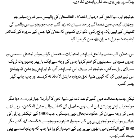
چلانے پر بھی بڑی حد تک پابندی لگا دی۔
جونیجو اور ضیا الحق کے درمیان اختلاف افغانستان کی پالیسی سے شروع ہوئے جو
اوجھڑی کیمپ میں دھماکے پر حد سے زیادہ بڑھ گئے جب جونیجو نے اس واقعے کی
تفتیش کے لیے ایک پانچ رکنی انکوائری کمیٹی کا اعلان کیا جس کے سربراہ کور کمانڈر
لیفٹیننٹ جنرل عمران اللہ خان کو بنایا گیا۔
اس اعلان کے بعد ضیا الحق نے اپنے اختیارات استعمال کرتے ہوئے نیشنل اسمبلی اور
چاروں صوبائی اسمبلیوں کو ختم کردیا جس کی وجہ سے ایک بار پھر جمہوریت ٹریک
سے ڈی ریل ہوگئی۔ جونیجو نے صرف اس لیے اپنے آپ کو اور اپنی پوزیشن کو چیلنج
اس لیے نہیں کیا کہ کہیں ضیا الحق دوبارہ مارشل لا نافذ نہ کردے اور چپ چاپ گھر
چلے گئے۔
لیکن جب وہ عدالت میں گئے تو عدالت نے ضیا الحق کا آرڈر بلا جواز قرار دے دیا مگر
جونیجو نے اپنی پوزیشن اس لیے نہیں حاصل کی کہ آنے والے جنرل الیکشن سر پے تھے
جس کی وجہ سے ان کی حکومت بحال نہیں ہوسکی۔ جب 1988 کے الیکشن پارٹی کی
بنیاد پر ہوئے تو جونیجو پی پی پی کے امیدوار شاہنواز جونیجو سے شکست کھا گئے مگر
1990 کے الیکشن میں انھوں نے پی پی کے امیدوار کو ہرا دیا جب کہ وہ پنجاب سے بھی
جیت گئے تھے۔