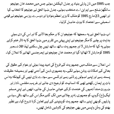
جب 1985 میں نان پارٹی بنیاد پر جنرل الیکشن ہوئے جس میں محمد خان جونیجو
سانگھڑ ضلع سے ایم این اے منتخب ہوئے۔ جنرل ضیا الحق نے جونیجو کا انتخاب کیا
اور انھیں 23 مارچ 1985 کو ملک کا وزیر اعظم بنوادیا اور دوسرے روز ہی جونیجو نے قومی
اسمبلی سے اعتماد کا ووٹ حاصل کرلیا۔
اب ضیا الحق نے یہ سمجھا کہ جونیجو ان کا ہر حکم بجا لائے گا اور اس کی دی ہوئی
ہدایت پر چلے گا مگر جونیجو نے اپنی پہلی ہی تقریر میں ضیا الحق کا یہ تاثر ختم کرتے
ہوئے یہ کہا کہ مارشل لا اور جمہوریت ساتھ ساتھ نہیں چل سکتے لہٰذا 30 دسمبر
1985 کو مارشل لا اٹھالیا گیا اور محمد خان جونیجو نے ایمرجنسی اٹھانے کا اعلان کیا۔
اس اعلان سے ملک میں جمہوریت کے فروغ کی امید پیدا ہوئی اور عوام کے حقوق کی
بحالی کے امکانات روشن ہونے لگے۔ وہ جمہوری ذہن کے آدمی تھے اور ہمیشہ حقیقت
پسند رہے اور اپنے اصولوں پر ڈٹے رہے اورکسی سے سودے بازی نہیں کی کیونکہ وہ اس
بات پر ایمان رکھتے تھے کہ انسانیت کو ترجیح دی جائے اور غریب، مفلس، نادار اور
ضرورت مند آدمیوں کی خدمت کرکے خوشی حاصل کی جائے۔ انھوں نے اپنی مسلم
لیگ(ج) گروپ کو جمہوری راہ پر چلانے میں لگ گئے مگر اس کے ساتھ باقی سیاسی
پارٹیوں کو بھی اپنے ساتھ جمہوریت کو پنپنے کے لیے تعاون کرنا شروع کیا۔ بے نظیر
بھٹو کی وطن واپسی میں بھی جونیجو کی کاوشیں شامل تھیں۔