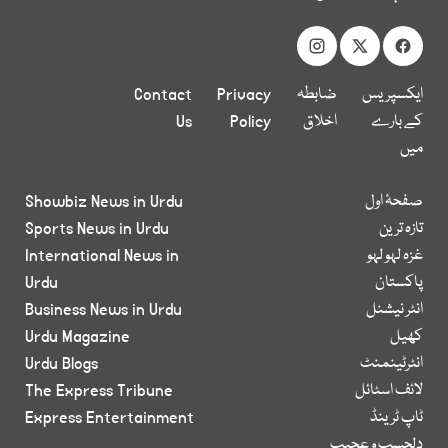
ایکسپریس
ضابطہ
Privacy
Contact
کے بارے
اخلاق
Policy
Us
میں
صفحۂ اول
Showbiz News in Urdu
تازہ ترین
Sports News in Urdu
غزہ لہو لہو
International News in
پاکستان
Urdu
انٹر نیشنل
Business News in Urdu
کھیل
Urdu Magazine
انٹرٹینمنٹ
Urdu Blogs
لائف اسٹائل
The Express Tribune
ٹاپ ٹرینڈ
Express Entertainment
دلچسپ و عجیب