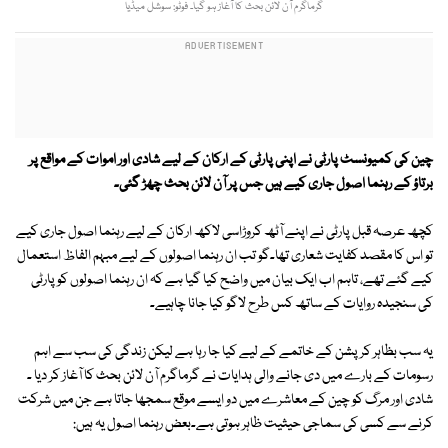
گرماگرم آن لائن بحث کا آغاز ہو گیا۔ فوٹو: سوشل میڈیا
چین کی کمیونسٹ پارٹی نے اپنی پارٹی کے ارکان کے لیے شادی اور اموات کے مواقع پر
برتاؤ کے رہنما اصول جاری کیے ہیں جس پر آن لائن بحث چھڑ گئی۔
کچھ عرصہ قبل پارٹی نے اپنے آٹھ کروڑاسی لاکھ ارکان کے لیے رہنما اصول جاری کیے
تو اس کا مقصد کفایت شعاری تھا۔گو تب ان رہنما اصولوں کے لیے مبہم الفاظ استعمال
کیے گئے تھے، تاہم اب ایک بیان میں واضح کیا گیا ہے کہ ان رہنما اصولوں کو پارٹی
کی سنجیدہ روایات کے ساتھ کس طرح لاگو کیا جانا چاہیے۔
یہ سب بظاہر کرپشن کے خاتمے کے لیے کیا جا رہا ہے لیکن زندگی کی سب سے اہم
رسومات کے بارے میں دی جانے والی ہدایات نے گرماگرم آن لائن بحث کا آغاز کر دیا ۔
شادی اور مرگ کو چین کے معاشرے میں دو ایسے موقع سمجھا جاتا ہے جن میں شرکت
کرنے سے کسی کی سماجی حیثیت ظاہر ہوتی ہے۔بعض رہنما اصول یہ ہیں: