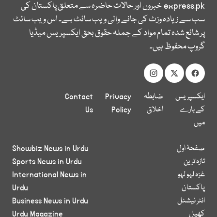
express.pk
خبروں اور حالات حاضرہ سے متعلق پاکستان کی
سب سے زیادہ وزٹ کی جانے والی ویب سائٹ ہے۔ اس ویب سائٹ
پر شائع شدہ تمام مواد کے جملہ حقوق بحق ایکسپریس میڈیا
گروپ محفوظ ہیں۔
ایکسپریس
ضابطہ
Privacy
Contact
کے بارے
اخلاق
Policy
Us
میں
صفحۂ اول
Showbiz News in Urdu
تازہ ترین
Sports News in Urdu
غزہ لہو لہو
International News in
پاکستان
Urdu
انٹر نیشنل
Business News in Urdu
کھیل
Urdu Magazine