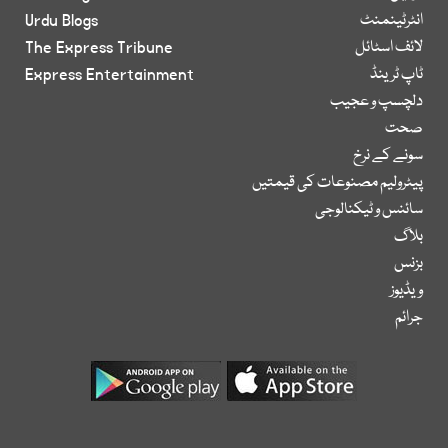
انٹرٹینمنٹ
Urdu Blogs
لائف اسٹائل
The Express Tribune
ٹاپ ٹرینڈ
Express Entertainment
دلچسپ و عجیب
صحت
سونے کے نرخ
پیٹرولیم مصنوعات کی قیمتیں
سائنس و ٹیکنالوجی
بلاگ
بزنس
ویڈیوز
جرائم