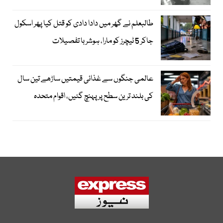
طالبعلم نے گھر میں دادا دادی کو قتل کیا پھر اسکول
جاکر 5 ٹیچرز کو مارا، ہوشربا تفصیلات
عالمی جنگوں سے غذائی قیمتیں ساڑھے تین سال
کی بلند ترین سطح پر پہنچ گئیں، اقوام متحدہ