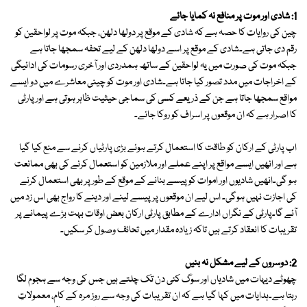
1: شادی اور موت پر منافع نہ کمایا جائے
چین کی روایات کا حصہ ہے کہ شادی کے موقع پر دولھا دلھن، جبکہ موت پر لواحقین کو
رقم دی جاتی ہے۔شادی کے موقع پر اسے دولھا دلھن کے لیے تحفہ سمجھا جاتا ہے
جبکہ موت کی صورت میں یہ لواحقین کے ساتھ ہمدردی اور آخری رسومات کی ادائیگی
کے اخراجات میں مدد تصور کیا جاتا ہے۔شادی اور موت کو چینی معاشرے میں دو ایسے
مواقع سمجھا جاتا ہے جن کے ذریعے کسی کی سماجی حیثیت ظاہر ہوتی ہے اور پارٹی
کا اصرار ہے کہ ان موقعوں پر اسراف کو روکا جائے۔
اب پارٹی کے ارکان کو طاقت کا استعمال کرتے ہوئے بڑی پارٹیاں کرنے سے منع کیا گیا
ہے اور انھیں ایسے مواقع پر اپنے عملے اور ملازمین کو استعمال کرنے کی بھی ممانعت
ہو گی۔انھیں شادیوں اور اموات کو پیسے بنانے کے موقع کے طور پر بھی استعمال کرنے
کی اجازت نہیں ہوگی۔ اس لیے ان موقعوں پر پیسے لینے اور دینے کا رواج بھی اس زد میں
آئے گا۔پارٹی کے نگراں ادارے کے مطابق پارٹی ارکان بعض اوقات بہت بڑے پیمانے پر
تقریبات کا انعقاد کرتے ہیں تاکہ زیادہ مقدار میں تحائف وصول کر سکیں۔
2: دوسروں کے لیے مشکل نہ بنیں
چھوٹے دیہات میں شادیاں اور سوگ کئی دن تک چلتے ہیں جس کی وجہ سے ہجوم لگا
رہتا ہے۔ہدایات میں کہا گیا ہے کہ ان تقریبات کی وجہ سے روز مرہ کے کام، معمولاتِ