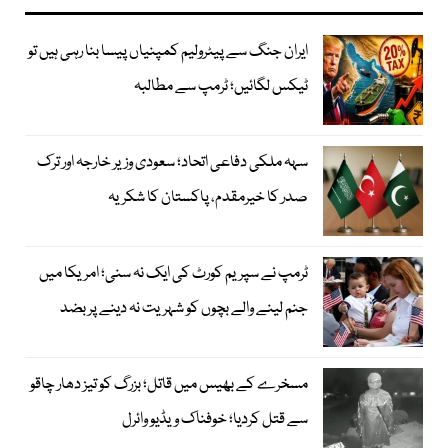
ایران جنگ سے پیٹرولیم کمپنیاں پیسا بنا رہی ہیں تو
ٹیکس لگائیں؛ ٹرمپ سے مطالبہ
سہہ ملکی دفاعی اتحاد؛ سعودی وزیر خارجہ اور ترک
صدر کا خیرمقدم، پاکستان کا شکریہ
ٹرمپ نے سپریم کورٹ کی ایک نہ سنی؛ امریکا میں
جنم لینے والے بچوں کو شہریت نہ دینے پر بضد
مسخرے کے بھیس میں قاتل؛ بزرگ کو تیز دھار چاقو
سے قتل کردیا؛ خوفناک ویڈیو وائرل