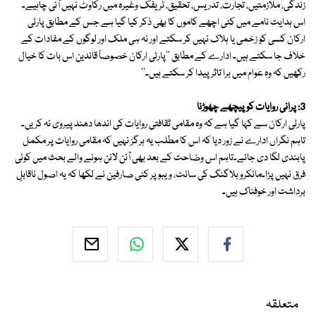
زندگی، ملازمتیں، تجارت، تدریس، تحقیق، ٹریفک وغیرہ میں رکاوٹ نہیں آنی چاہیے۔
اس ہدایت نامے میں کئی اچھے کاموں کا بھی ذکر کیا گیا ہے جس کے مطابق پارٹی
ارکان کسی کو زخمی یا ہلاک نہیں کر سکتے اور نہ ہی ملک اور لوگوں کے مفادات کے
خلاف جا سکتے ہیں۔ ادارے کے مطابق ''پارٹی ارکان خصوصاً قائدین اس بات کا خیال
رکھیں کہ وہ عوام میں برا تاثر پیدا کر سکتے ہیں۔''
3: پرانی روایات کو پیچھے چھوڑنا
پارٹی ارکان سے کہا گیا ہے کہ وہ مقامی ثقافتی روایات کی اندھا دھند پیروی نہ کریں۔
تاہم نگراں ادارے نے زور دیا کہ اس کا مطلب یہ ہرگز نہیں کہ مقامی روایات پر مکمل
پابندی لگا دی جائے۔تاہم اس وضاحت کے بعد بھی آئن لائن ہونے والے بحث میں کوئی
فرق نہیں پڑا۔مائکرو بلاگنگ کی سائٹ، ویبو پر کئی صارفین نے لکھا کہ یہ اصول ناقابلِ
برداشت اور خوفناک ہیں۔
متعلقہ