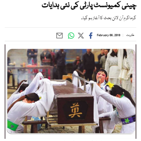
چینی کمیونسٹ پارٹی کی نئی ہدایات
گرماگرم آن لائن بحث کا آغاز ہو گیا۔
طاہر بٹ
February 06, 2018