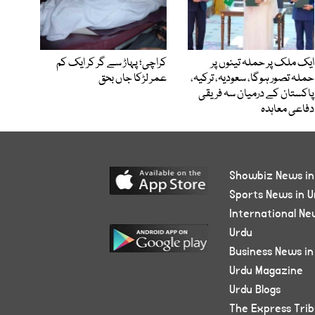
ایک ملک پر حملہ تینوں پر
کراچی؛ پہاڑ سے گر کر ایک کم
حملہ تصور ہوگا، سعودیہ، ترکیہ،
عمر لڑکا جاں بحق
پاکستان کے درمیان سہ فریقی
دفاعی معاہدہ
Showbiz News in
Sports News in U
International Ne
Urdu
Business News in
Urdu Magazine
Urdu Blogs
The Express Tri