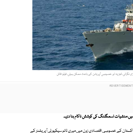
 نگرانی، تجزیہ اور خصوصی آپریشن کے باعث ممکن ہوئی، فوٹو: فائل
 میں منشیات اسمگلنگ کی کوشش ناکام بنا دی۔
اکستان کے خصوصی اقتصادی زون میں میری ٹائم سیکیورٹی آپریشنز کے