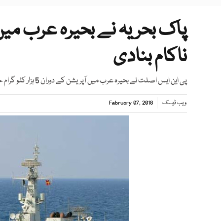
پاک بحریہ نے بحیرہ عرب 
ناکام بنادی
پی این ایس اصلت نے بحیرہ عرب میں آپریشن کے دوران 5 ہزار کلو گرام حشیش قبضے میں لے لی، ترجمان پاک بحریہ
ویب ڈیسک
February 07, 2018