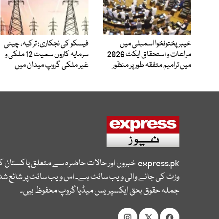
خیبرپختونخوا اسمبلی میں
فیسکو کی نجکاری: ترکیہ، چینی
مراعات و استحقاق ایکٹ 2026
سرمایہ کاروں سمیت 12 ملکی و
میں ترامیم متفقہ طور پر منظور
غیر ملکی گروپ میدان میں
express.pk
خبروں اور حالات حاضرہ سے متعلق پاکستان 
وزٹ کی جانے والی ویب سائٹ ہے۔ اس ویب سائٹ پر شائع شدہ
جملہ حقوق بحق ایکسپریس میڈیا گروپ محفوظ ہیں۔