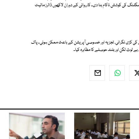
لنگ کی کوشش ناکام بنا دی۔ کارروائی کے دوران لاکھوں ڈالرز مالیت
ے کی کڑی نگرانی، تجزیہ اور خصوصی آپریشن کے باعث ممکن ہوئی۔ پاک
ے لوث لگن اور بلند حوصلے کا مظاہرہ کیا۔