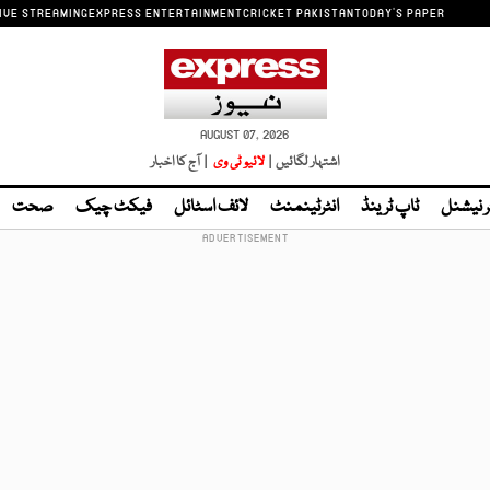
IVE STREAMING
EXPRESS ENTERTAINMENT
CRICKET PAKISTAN
TODAY'S PAPER
AUGUST 07, 2026
اشتہار لگائیں |
لائیو ٹی وی
| آج کا اخبار
ر نیشنل
ٹاپ ٹرینڈ
انٹرٹینمنٹ
لائف اسٹائل
فیکٹ چیک
صحت