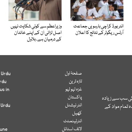
انٹر بورڈ کراچی بارہویں جماعت
وزیراعظم سے کوئی شکایت نہیں
آرٹس ریگولر کے نتائج کا اعلان
اصل لڑائی ان کے اپنے خاندان
کے درمیان ہے، بلاول
صفحۂ اول
 Urdu
تازہ ترین
rdu
غزہ لہو لہو
ws in
پاکستان
کی سب سے زیادہ
انٹر نیشنل
 Urdu
 تمام مواد کے
کھیل
انٹرٹینمنٹ
لائف اسٹائل
bune