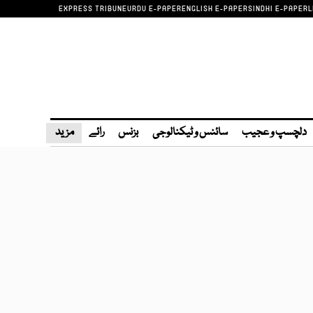
EXPRESS TRIBUNE
URDU E-PAPER
ENGLISH E-PAPER
SINDHI E-PAPER
L
دلچسپ و عجیب
سائنس و ٹیکنالوجی
بزنس
رائے
مزید