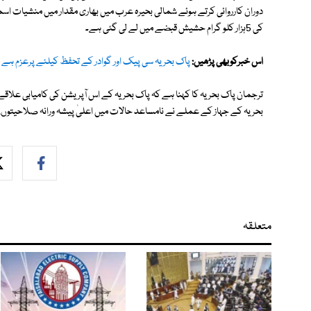
دوران کارروائی کرتے ہوئے شمالی بحیرہ عرب میں بھاری مقدار میں منشیات اسمگ
کی 5ہزار کلو گرام حشیش قبضے میں لے لی گئی ہے۔
اس خبرکوبھی پڑھیں:
پاک بحریہ سی پیک اور گوادر کے تحفظ کیلئے پرعزم ہے
ترجمان پاک بحریہ کا کہنا ہے کہ پاک بحریہ کے اس آپریشن کی کامیابی علاق
بحریہ کے جہاز کے عملے نے نامساعد حالات میں اعلیٰ پیشہ ورانہ صلاحیتوں، ب
متعلقہ