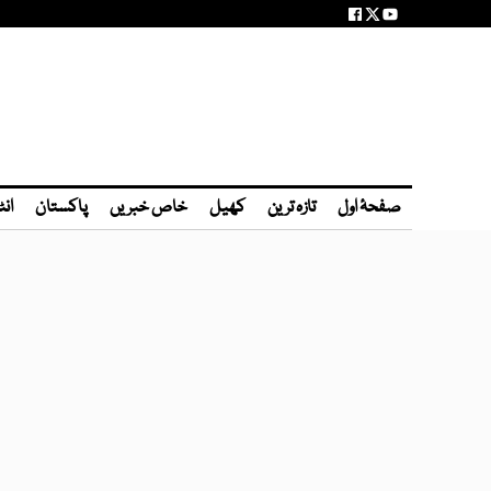
صفحۂ اول
تازہ ترین
کھیل
خاص خبریں
پاکستان
انٹ