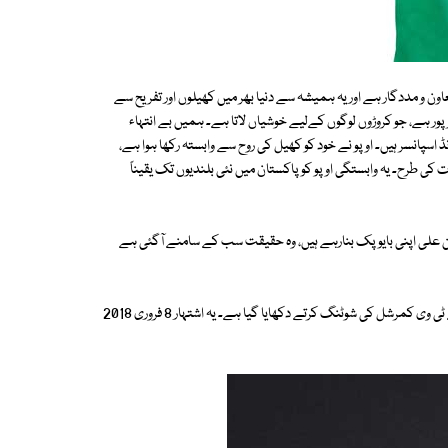
عاون و مددگار ہے اور یہ ہمیشہ سے دنیا بھر میں کھیلوں اور تفریح سے
ر ہے، جو کروڑوں لوگوں کےلیے خوشیاں لاتا ہے۔ ہمیں بے انتہاء
HBL ) کے آفیشل اسمارٹ فون برانڈ اسپانسر ہیں۔ اوپو نے خود کو کھیل کی روح سے وابستہ رکھا ہوا ہے،
ی طرح۔ یہ وابستگی اوپو کو پاکستان میں نئی بلندیوں تک یقیناً
ن علی اپنی بایوپک بنارہے ہیں، وہ حقیقت سب کے سامنے آگئی ہے
ایک حالیہ فوٹیج میں نوجوان کرکٹر حسن علی کو دبئی میں اوپو کے نئے اور پہلے ٹی وی کمرشل کی شوٹنگ کرتے دکھایا گیا ہے۔ یہ اشتہار 8 فروری 2018