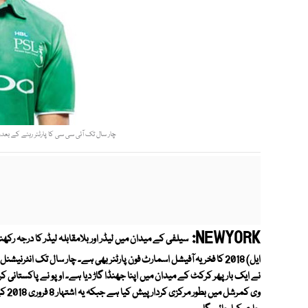
چار سال تک آئی سی سی کا پارٹنر رہنے کے بعد،
NEWYORK:
سیلفی کے میدان میں لیڈر اور بلامقابلہ لیڈر کا درجہ رکھنے 
ایل) 2018 کا فخریہ آفیشل اسمارٹ فون پارٹنر بھی ہے۔ چار سال تک انٹرنی
نے ایک بار پھر کرکٹ کے میدان میں اپنا جھنڈا گاڑ دیا ہے۔ اوپو نے پاکستانی کر
وی ک