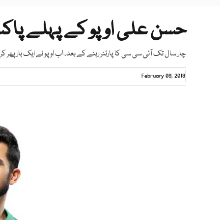
حسن علی اوپو کے پہلے پاکست
چار سال تک آئی سی سی کا پارٹنر رہنے کے بعد، اب اوپو نے ایک بار پھر 
February 09, 2018