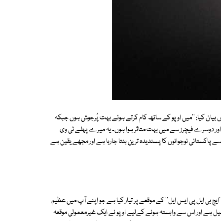
 بیان کیا: ''میں اوپو کے ساتھ کام کرتے ہوئے بہت پُرجوش ہوں جبکہ
نالوجی، 20 میگا پکسل سیلفی کیمرہ اور دوسرے فیچرز سے میں بہت متاثر ہوا ہوں۔ یہ میرے پہلے ٹی وی
 پاکستانی نوجوانوں کا پسندیدہ ترین بنتا جارہا ہے اور مجھے یقین ہے
یچ بی ایل پی ایس ایل'' کے موقعے پر تیار کیا ہے جو اپنے آپ میں عظیم
ھیل ہے اور اس سے وابستہ ہونے کےلیے اوپو نے ایک غیرمعمولی موقعہ