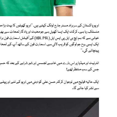
اوپو پاکستان کے سربراہ، مسٹر جارج لونگ کہتے ہیں، ''اوپو کھیلوں کا بہت بڑا م
منسلک رہا ہے۔ کرکٹ ایک ایسا کھیل ہے جو محبت اور یادگار لمحات سے بھرپو
خوشی ہے کہ ہم ایچ بی ایل پی ایس ایل (PSL
ایک ایسی روح جو لوگوں کو قریب لاتی ہے، اسمارٹ فون کے ساتھ آپ کے لمحات ک
پہنچائے گی۔''
انٹرنیٹ اور میڈیا پر اس بارے میں خاصے تجسس اور شور شرابے کے بعد کہ حس
جس کے سب منتظر تھے!
سے نشر کیا جائے گا۔