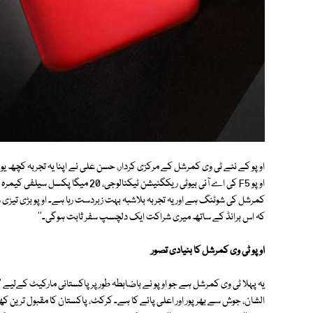
اوپو کے نئے ٹی وی کمرشل کے مرکزی کردار، حسن علی نے اپنا یہ تجربہ کچھ یوں
اوپو F5 کی اے آئی بیوٹی ریکگنیشن ٹیک
کمرشل کی شوٹنگ ہے اور یہ تجربہ بلاشبہ بہت زبردست رہا ہے۔ اوپو بڑی تیزی سے
کہ اس برانڈ کے ساتھ میری شراکت ایک دلچسپ سفر ثابت ہوگی۔''
اوپو ٹی وی کمرشل کا بنیادی تصور
یہ پہلا ٹی وی کمرشل ہے جو اوپو نے باضابطہ طور پر پاکستانی مارکیٹ کےلیے ''ا
الشان، جوش سے بھرپور اور اعلی پائے کا ہے۔ کرکٹ، پاکستان کا مقبول ترین ک