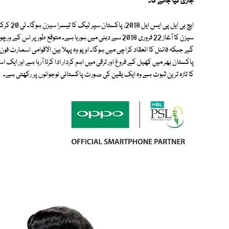
جاری کیا جائے گا۔
سیزن کا آغاز 22 فروری 2018 سے دبئی میں ہورہا ہے۔ متوقع طور پ
گے جبکہ فائنل کا انعقاد کراچی میں ہوگا۔ اوپو وہ پہلا بین الاقوامی اسمارٹ فون
پاکستان بھر میں کھیل کے فروغ اور ترقی میں اہم کردار ادا کرتا آرہا ہے اور 
کا تازہ ترین ثبوت ہے وہ ایک یقین کی صورت پاکستانی نوجوانوں پر رکھتی ہے۔