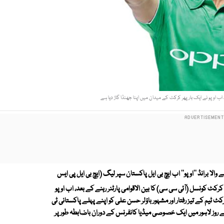
 اب اوپو نے ایک بار پھر کرکٹ کے میدان میں اپنا جھنڈا گاڑ دیا ہے
والا برانڈ ''اوپو'' اب ایچ بی ایل پاکستان سپر لیگ (ایچ بی ایل پی ایس
شنل کرکٹ کونسل (آئی سی سی) کا بین الاقوامی پارٹنر رہنے کے بعد، اب اوپو
کٹ ٹیم کے تیز رفتار اور مشہور باؤلر حسن علی کو اپنے پہلے پاکستانی ٹی
مرشل میں بطور مرکزی کردار پیش کیا ہے جبکہ یہ اشتہار 8 فروری 2018 کے روز لاہور میں ایک خصوصی میڈیا کانفرنس کے دوران باضابطہ طور پر