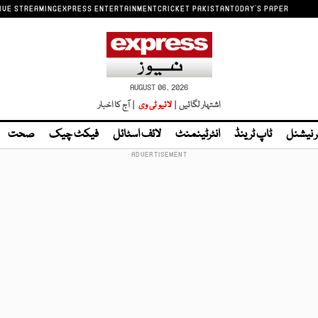
IVE STREAMING
EXPRESS ENTERTAINMENT
CRICKET PAKISTAN
TODAY'S PAPER
AUGUST 06, 2026
اشتہار لگائیں |
لائیو ٹی وی
| آج کا اخبار
ر نیشنل
ٹاپ ٹرینڈ
انٹرٹینمنٹ
لائف اسٹائل
فیکٹ چیک
صحت