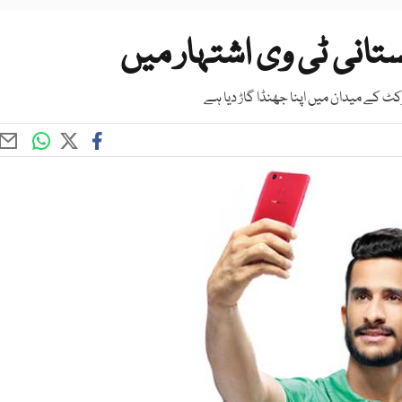
انی ٹی وی اشتہار میں
کرکٹ کے میدان میں اپنا جھنڈا گاڑ دیا ہے