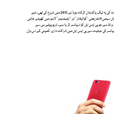
ایچ بی ایل پی ایس ایل 2018، پاکستان سپر لیگ کا تیسرا سیزن ہوگا۔ ٹی 20 کرکٹ کی یہ لیگ پاکستان کرکٹ بورڈ نے 2015 میں شروع کی تھی۔ نئے
ر اس کے ورچوئل سیمی فائنلز یعنی ''کوالیفائر'' اور ''ایلیمنیٹر'' لاہور میں کھیلے جائیں
 برانڈ ہے جو پی ایس ایل کو اسپانسر کر رہا ہے۔ اوپو پہلے ہی سے
ایک اسپانسر کی حیثیت سے پی ایس ایل میں شراکت داری، کمپنی کے اس وژن