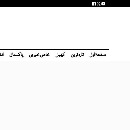
صفحۂ اول
تازہ ترین
کھیل
خاص خبریں
پاکستان
انٹ