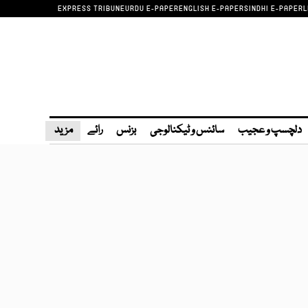
EXPRESS TRIBUNE
URDU E-PAPER
ENGLISH E-PAPER
SINDHI E-PAPER
L
دلچسپ و عجیب
سائنس و ٹیکنالوجی
بزنس
رائے
مزید