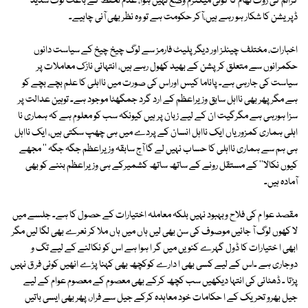
کرائم کی روک تھام کا کوئی میکنزم وضع نہیں ہوا، عدم تحفظ کے باعث لوگ شدید
ڈپریشن کا شکار ہو رہے ہیں،آکر حکومت ہے تو وہ نظر بھی آنی چاہیے۔
اخبارات، مختلف چینلز اور دیگر پلیٹ فارمز سے لوگ چیخ چیخ کے سیاست دانوں
حکمرانوں سے متعلق کرپشن کے بھید کھول رہے ہیں، انتہائی نازک معاملات پر
سیاست کی جارہی ہے۔ پاناما کیس اوراس کی صورت میں نااہلی کا علم بچے بچے کو
ہے مگر پھر بھی نااہل سابق وزیراعظم کے ارد گرد جمگھٹا موجود ہے۔ توہین عدالت پر
سزا ہورہی ہے مگرگیت ان کے لیے زبان پر ہیں کیونکہ سب کو معلوم ہے کہ ہماری نا
اہلی ہماری کمزوریاں ایک نااہل انسان کے پردے میں ہی چھپ سکتی ہیں، ایک نااہل
ہی ہم سے ہماری نااہلی کا حساب نہیں لے گا آج سابقہ وزیراعظم جگہ جگہ '' مجھے
کیوں نکالا'' کے مستقل رونے کے ساتھ ساتھ کشمیرکے ہی وزیراعظم بننے کو بھی
آمادہ ہیں۔
مقصد عوا م کی فلاح وبہبود نہیں بلکہ معاملہ اختیارات کے حصول کا ہے۔ جلسے میں
لا کھوں لوگ آ جائیں موصوف کی سن بھی لیں ہاں میں ہاں ملا کر نعرے بھی لگا لیں مگر
ابھی ا ختیارات کا ڈول گہرے کنویں میں گر ا ہوا ہے اس کو نکالنے کے لیے تگ و
دوجاری ہے ۔اس کے لیے کسی بھی ا دارے کوکچھ بھی کہنا پڑے انھیں کوئی فر ق نہیں
پڑتا ۔ ڈھٹائی کی انتہا دیکھیں سب کچھ کرکے بھی معصوم کے معصوم عوام کے لیے
جیل بھرو تحریک کے ا حکامات خود معاہدہ کرکے جیل سے فرار، پھر بھی ایسی باتیں