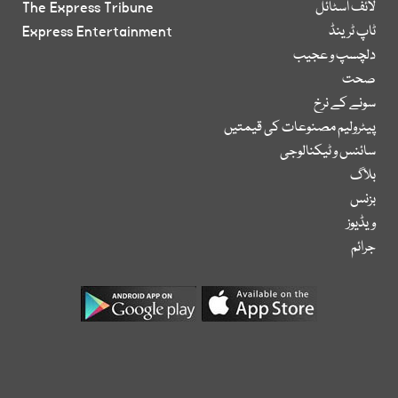
لائف اسٹائل
The Express Tribune
ٹاپ ٹرینڈ
Express Entertainment
دلچسپ و عجیب
صحت
سونے کے نرخ
پیٹرولیم مصنوعات کی قیمتیں
سائنس و ٹیکنالوجی
بلاگ
بزنس
ویڈیوز
جرائم