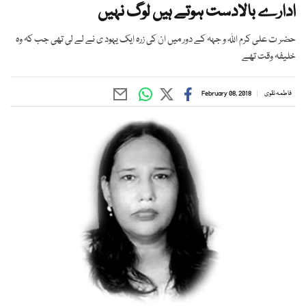
ادارے بالادست ہوتے ہیں لوگ نہیں
حضر ت علی کرم اللہ و جہہ کے دور میں ان کی زرہ ایک یہود ی نے لے لی تھی جب کہ وہ
خلیفہ وقت تھے
فاطمہ نقوی
February 08, 2018