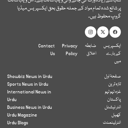
سب سے زیادہ وزٹ کی جانے والی ویب سائٹ ہے۔ اس ویب سائٹ
پر شائع شدہ تمام مواد کے جملہ حقوق بحق ایکسپریس میڈیا
گروپ محفوظ ہیں۔
ایکسپریس
ضابطہ
Privacy
Contact
کے بارے
اخلاق
Policy
Us
میں
صفحۂ اول
Showbiz News in Urdu
تازہ ترین
Sports News in Urdu
غزہ لہو لہو
International News in
پاکستان
Urdu
انٹر نیشنل
Business News in Urdu
کھیل
Urdu Magazine
انٹرٹینمنٹ
Urdu Blogs