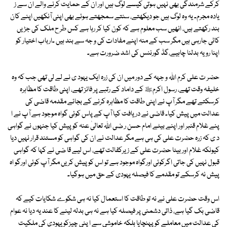
کرکے شرمندگی بھی نہیں ہوتی کیسے لوگ ہیں اور ان کے حمایت کرنے والے ان سے ز
یادہ مجرم۔ یہ وہ لوگ ہیں جو دیکھتے، سنتے سمجھتے ہوئے بھی اپنی آنکھیں اپنے کان
بند رکھتے ہیں، انھیں سب معلوم ہے کہ کون کیا کر رہا ہے کس طر ح ملک کی جڑیں
کاٹی جارہی ہیں مگر سب کے منہ اپنے مفادات کی و جہ سے بند ہیں ۔ارباب اختیار کو
اپنا رویہ بدلنا چاہیے،گڈ گورننس کی اشد ضرورت ہے۔
حضر ت علی کرم اللہ و جہہ کے دور میں ان کی زرہ ایک یہود ی نے لے لی تھی جب کہ وہ
خلیفہ وقت تھے، رسول اکرمﷺ کے داماد کے رتبے پر فائز تھے، اپنی طاقت کا مظاہرہ
کرسکتے تھے مگر آپ نے اپنی طاقت کا مظاہرہ کرنے کے بجائے مقدمہ قاضی کی
عدالت میں پیش کیا۔ قاضی نے دریافت کیا آپ کے پاس کوئی گواہ موجود ہے آپ نے ا
پنے غلام قنبر اور اپنے بیٹے امام حسن ر ضی اللہ تعالیٰ عنہ کو پیش کیا جنہوں نے گواہی
د ی کہ زرہ حضرت علی کی ہی ہے مگر عدالت نے ان کی گواہی کو مستند قرار نہیں دیا
کیونکہ غلام اور بیٹا حضرت علی کے زیرکفالت تھے، اس لیے قا ضی نے کہا کہ گواہی
قبول نہیں کی جاتی اگرکوئی اورگواہ موجود ہے تو اس کو پیش کریں مگر آپ کوئی اورگو اہ
پیش نہ کرسکے تو مقدمے کا فیصلہ یہودی کے حق میں ہوگیا۔
اس وقت حضرت علی نے نہ تو طاقت کا استعمال کیا نہ ہی شکوے شکایات کیے کہ
قاضی بک گیا ہے، ذاتی دشمنی پر فیصلہ کیا ہے نہ ہی بدلہ لینے کا عند یہ دیا نہ عوام
کی عدالت میں معاملے کو پہنچایا بلکہ خاموشی سے ا پنی چیزکو یہودی کی ملکیت