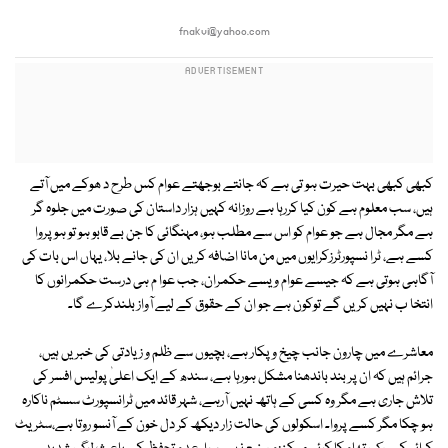
fnakvi@yahoo.com
کبھی کبھی بہت حیرت ہو تی ہے کہ جانتے بوجھتے عوام کس طرح د ھوکے میں آتے
ہیں، سب معلوم ہے کون کیا کررہا ہے روزانہ کہیں ہزار داستان کی صورت میں جلوہ گر
ہے مگر مجال ہے جو عوام کو اس سے مطلب ہو، مہنگائی کا جن بے قابو ہو تو ہو پروا
کسے ہے، ٹرا نسپورٹرزکرایوں میں من مانا اضافہ کریں ان کی جانے بلا، یہاں اس بات کی
آگاہی ہوتی ہے کہ جیسے عوام ویسے حکمران، جب عوا م ہی درست حکمرانوں کا
انتخا ب نہیں کریں گے توکون ہے جو ان کے حقوق کے لیے آواز بلندکرے گا۔
معاشرے میں چارون جانب چیخ وپکار ہے، بچیوں سے ظلم و زیادتی کی خبریں ہیں،
جرائم ہیں کہ ان پر بند باندھنا مشکل ہورہا ہے، سندھ کے ایک اعلیٰ پولیس افسر کی
تلاش جاری ہے مگر وہ کسی کے ہاتھ نہیں آرہے، شہر قائد میں ٹرانسپورٹ سسٹم ناکارہ
ہو چکا مگر کسے پروا۔ اسکولوں کی حالت زار دیکھ کر دل خون کے آنسو روتا ہے،سٹریٹ