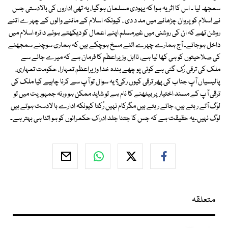
سمجھ لیا ۔ اس کا اثر یہ ہوا کہ یہودی مسلمان ہوگیا، یہ تھی اداروں کی بالادستی جس
نے اسلام کو پروان چڑھانے میں مد د دی ، کیونکہ اسلام کے ماننے والوں کے چہر ے اتنے
روشن تھے کہ ان کی روشنی میں غیرمسلم اپنے اعمال کو دیکھتے ہوئے دائرہ اسلام میں
داخل ہوجاتے۔ آج ہمارے چہرے اتنے مسخ ہوچکے ہیں کہ ہماری سوچنے سمجھنے
کی صلاحیتوں کو ہی کھا لیا ہے، نااہل وز یراعظم کا فرمان ہے کہ میرے جانے سے
ملک کی ترقی رُک گئی ہے کوئی پو چھے بندہ خدا وزیراعظم تمہارا، حکومت تمہاری،
پالیسیاں آپ جناب کی پھر ترقی کیوں رکی؟ یہ سوال تو آپ سے کرنا چاہیے کیا ملک کی
ترقی آپ کے مسند اختیار پر بیٹھنے کا نام ہے تو شاید ممکن ہو ورنہ جمہوریت میں تو
لوگ آتے ر ہتے ہیں، جاتے ر ہتے ہیں مگرکام نہیں رُکتا کیونکہ ادارے با لادست ہوتے ہیں
لوگ نہیں۔یہ حقیقت ہے کہ جس کا جتنا جلد ادراک حکمرانوں کو ہو اتنا ہی بہتر ہے۔
متعلقہ