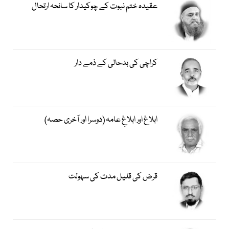
عقیدہ ختم نبوت کے چوکیدار کا سانحہ ارتحال
کراچی کی بدحالی کے ذمے دار
ابلاغ اور ابلاغِ عامہ (دوسرا اور آخری حصہ)
قرض کی قلیل مدت کی سہولت