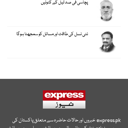
پچاسی فی صد تیل کے کنوئیں
نئی نسل کی طاقت اور مسائل کو سمجھنا ہوگا
express.pk
خبروں اور حالات حاضرہ سے متعلق پاکستان کی