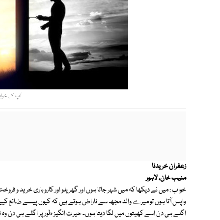
آپ کے خوابو
زعفران خریدنا
منیب خان، لاہور
خواب : میں نے دیکھا کہ میں شہر جاتا ہوں اور گھریلو اور کاروباری خرید و 
واپس آتا ہوں تو میرے والد مجھ سے ناراض ہوتے ہیں کہ کیوں پیسے ضائع کی
اگلے ہی دن اسے کھیتوں میں لگا دیتا ہوں۔ حیرت انگیز طور پر اگلے ہی دن وہ