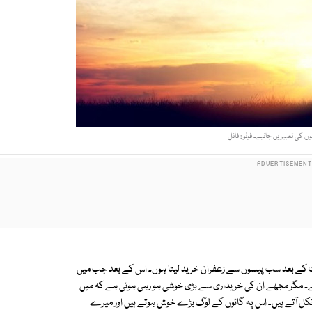
ں کی تعبیریں جانیے۔ فوٹو : فائل
فروخت کے بعد سب پیسوں سے زعفران خرید لیتا ہوں۔ اس کے بعد جب میں
ے۔ مگر مجھے ان کی خریداری سے بڑی خوشی ہو رہی ہوتی ہے کہ میں
 نکل آتے ہیں۔ اس پہ گائوں کے لوگ بڑے خوش ہوتے ہیں اور میرے