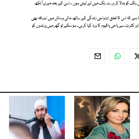
نگ کو بدلا کر ہرے رنگ میں لے لیتی ہوں ۔ اسی کے بعد میری آنکھ
ا ہے کہ اس کا تعلق ازدواجی زندگی کے ساتھ مالی وسائل میں اضافہ بھی
ور کثرت سے یاحی یا قیوم کا ورد کیا کریں۔ ہو سکے تو گھر میں پرندوں کو