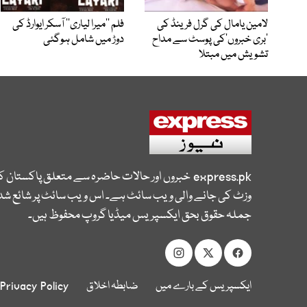
لامین یامال کی گرل فرینڈ کی
فلم ’’میرا لیاری‘‘ آسکر ایوارڈ کی
’بری خبروں‘کی پوسٹ سے مداح
دوڑ میں شامل ہوگئی
تشویش میں مبتلا
express.pk
خبروں اور حالات حاضرہ سے متعلق پاکستان 
وزٹ کی جانے والی ویب سائٹ ہے۔ اس ویب سائٹ پر شائع شدہ
جملہ حقوق بحق ایکسپریس میڈیا گروپ محفوظ ہیں۔
ایکسپریس کے بارے میں
ضابطہ اخلاق
Privacy Policy