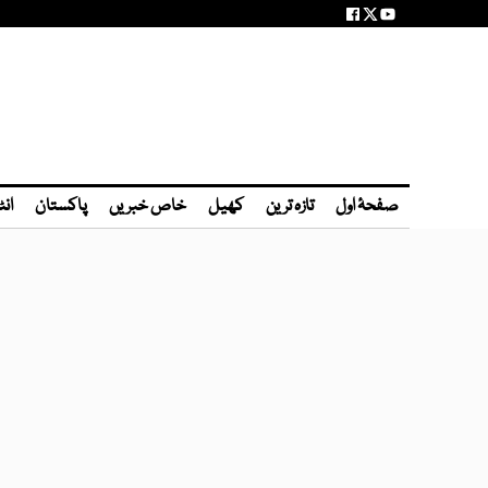
صفحۂ اول
تازہ ترین
کھیل
خاص خبریں
پاکستان
انٹ