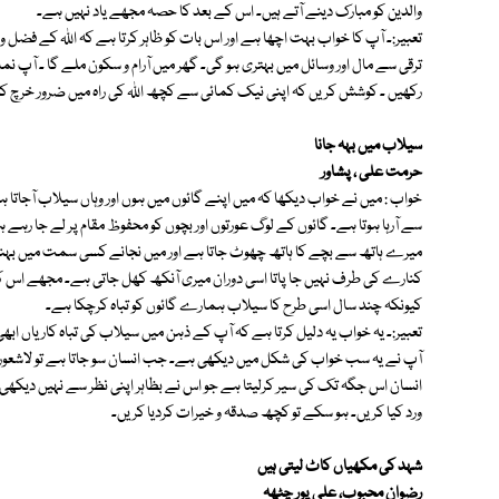
والدین کو مبارک دینے آتے ہیں۔ اس کے بعد کا حصہ مجھے یاد نہیں ہے۔
تعبیر:۔ آپ کا خواب بہت اچھا ہے اور اس بات کو ظاہر کرتا ہے کہ اللہ کے فض
ترقی سے مال اور وسائل میں بہتری ہو گی۔ گھر میں آرام و سکون ملے گا ۔ آپ نما
رکھیں ۔ کوشش کریں کہ اپنی نیک کمائی سے کچھ اللہ کی راہ میں ضرور خرچ کی
سیلاب میں بہہ جانا
حرمت علی ، پشاور
خواب : میں نے خواب دیکھا کہ میں اپنے گائوں میں ہوں اور وہاں سیلاب آجاتا 
سے آرہا ہوتا ہے۔ گائوں کے لوگ عورتوں اور بچوں کو محفوظ مقام پر لے جا رہے 
میرے ہاتھ سے بچے کا ہاتھ چھوٹ جاتا ہے اور میں نجانے کسی سمت میں بہنے لگ
کنارے کی طرف نہیں جا پاتا اسی دوران میری آنکھ کھل جاتی ہے۔ مجھے اس کی ت
کیونکہ چند سال اسی طرح کا سیلاب ہمارے گائوں کو تباہ کرچکا ہے۔
تعبیر:۔ یہ خواب یہ دلیل کرتا ہے کہ آپ کے ذہن میں سیلاب کی تباہ کاریاں 
آپ نے یہ سب خواب کی شکل میں دیکھی ہے۔ جب انسان سو جاتا ہے تو لاشعور 
انسان اس جگہ تک کی سیر کرلیتا ہے جو اس نے بظاہر اپنی نظر سے نہیں دیکھی ہوت
ورد کیا کریں۔ ہو سکے تو کچھ صدقہ و خیرات کردیا کریں۔
شہد کی مکھیاں کاٹ لیتی ہیں
رضوان محبوب، علی پور چٹھہ