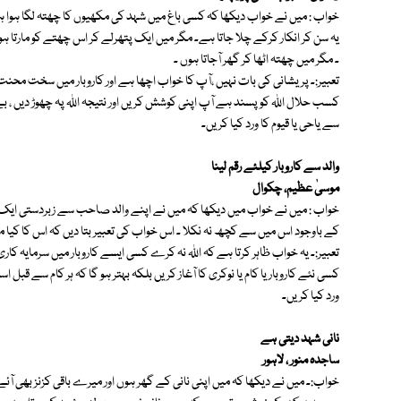
خواب : میں نے خواب دیکھا کہ کسی باغ میں شہد کی مکھیوں کا چھتہ لگا ہوا ہے
یہ سن کر انکار کرکے چلا جاتا ہے۔ مگر میں ایک پتھرلے کر اس چھتے کو مارتا
۔ مگر میں چھتہ اٹھا کر گھر آجاتا ہوں ۔
تعبیر:۔ پریشانی کی بات نہیں ،آپ کا خواب اچھا ہے اور کاروبار میں سخت محنت 
کسب حلال اللہ کو پسند ہے آپ اپنی کوشش کریں اور نتیجہ اللہ پہ چھوڑ دیں ، ب
سے یاحی یا قیوم کا ورد کیا کریں۔
والد سے کاروبار کیلئے رقم لینا
موسیٰ عظیم، چکوال
خواب : میں نے خواب میں دیکھا کہ میں نے اپنے والد صاحب سے زبردستی ایک
کے باوجود اس میں سے کچھ نہ نکلا ۔ اس خواب کی تعبیر بتا دیں کہ اس کا کیا
تعبیر:۔ یہ خواب ظاہر کرتا ہے کہ اللہ نہ کرے کسی ایسے کاروبار میں سرمایہ 
کسی نئے کاروبار یا کام یا نوکری کا آغاز کریں بلکہ بہتر ہو گا کہ ہر کام سے قبل ا
ورد کیا کریں۔
نانی شہد دیتی ہے
ساجدہ منور ، لاہور
خواب:۔ میں نے دیکھا کہ میں اپنی نانی کے گھر ہوں اور میرے باقی کزنز بھی ا