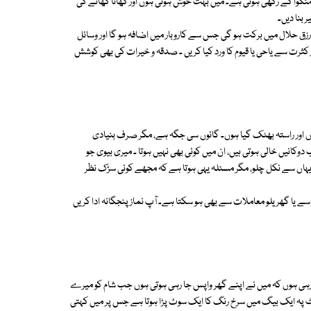
نگوا کے رکھی ہوتی ہے۔ میں بہت خوش ہوتی ہوں اور کھانا کھانے کی
 بنا دیں۔
زق حلال میں برکت ہو گی جس سے کاروبار میں اضافہ ہو گا اور وسائل
 کثرت سے یاحی یا قیوم کا ورد کیا کریں ۔ صدقہ و خیرات کی بھی کوشش
 اور راستہ بھٹک گیا ہوں۔ گائوں سی جگہ ہے، مگر صرف بنیادی
کانیں خالی ہوتی ہیں، ان میں کوئی بھی نہیں ہوتا ۔ میری بیوی جو
یہاں سے نکل چلو، مگر مسئلہ یہی ہوتا ہے کہ مجھے کوئی سڑک نظر
 سے یا گھریلو معاملات سے بھی ہو سکتا ہے۔ آپ نماز پنجگانہ ادا کریں
و رہی ہوں کہ میں نے اپنے گھر واپس جا رہی ہوتی ہوں جب شام کو میرے
یٹ پہ ایک بیگ میں سرخ رنگ کا ایک سوٹ پڑا ہوتا ہے جس پر میں کہتی