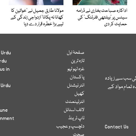
اداکارہ صباحت بخاری نے ڈرامہ
مولانا طارق جمیل نے ’خواتین کا
سیٹس پر ’ہیلتھی فلرٹنگ‘ کی
کھانا نہ پکانا‘ ازدواجی زندگی کے
حمایت کر دی
لیے بڑا خطرہ قرار دے دیا
صفحۂ اول
 Urdu
تازہ ترین
rdu
غزہ لہو لہو
ws in
پاکستان
کی سب سے زیادہ
انٹر نیشنل
 Urdu
 تمام مواد کے
کھیل
انٹرٹینمنٹ
لائف اسٹائل
bune
ٹاپ ٹرینڈ
inment
دلچسپ و عجیب
Contact Us
صحت