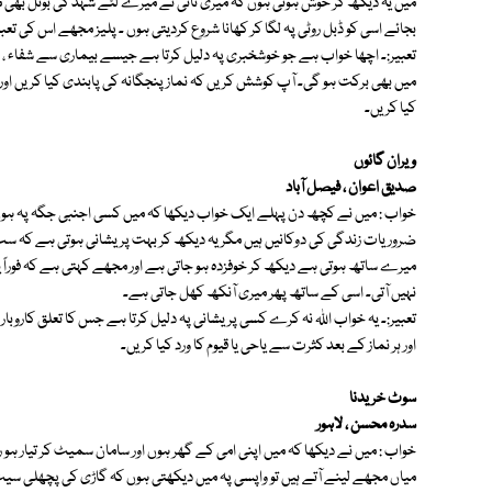
میں یہ دیکھ کر خوش ہوتی ہوں کہ میری نانی نے میرے لئے شہد کی بوتل بھی م
بجائے اسی کو ڈبل روٹی پہ لگا کر کھانا شروع کردیتی ہوں ۔ پلیز مجھے اس کی تعبیر
تعبیر:۔ اچھا خواب ہے جو خوشخبری پہ دلیل کرتا ہے جیسے بیماری سے شفاء ، ر
میں بھی برکت ہو گی۔ آپ کوشش کریں کہ نماز پنجگانہ کی پابندی کیا کریں اور
کیا کریں۔
ویران گائوں
صدیق اعوان ، فیصل آباد
خواب : میں نے کچھ دن پہلے ایک خواب دیکھا کہ میں کسی اجنبی جگہ پہ ہوں
ضروریات زندگی کی دوکانیں ہیں مگر یہ دیکھ کر بہت پریشانی ہوتی ہے کہ سب دو
میرے ساتھ ہوتی ہے دیکھ کر خوفزدہ ہو جاتی ہے اور مجھے کہتی ہے کہ فوراً 
نہیں آتی۔ اسی کے ساتھ پھر میری آنکھ کھل جاتی ہے۔
تعبیر:۔ یہ خواب اللہ نہ کرے کسی پریشانی پہ دلیل کرتا ہے جس کا تعلق کاروبار
اور ہر نماز کے بعد کثرت سے یاحی یا قیوم کا ورد کیا کریں۔
سوٹ خریدنا
سدرہ محسن ، لاہور
خواب : میں نے دیکھا کہ میں اپنی امی کے گھر ہوں اور سامان سمیٹ کر تیار ہ
میاں مجھے لینے آتے ہیں تو واپسی پہ میں دیکھتی ہوں کہ گاڑی کی پچھلی س