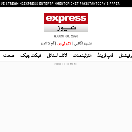
IVE STREAMING
EXPRESS ENTERTAINMENT
CRICKET PAKISTAN
TODAY'S PAPER
AUGUST 06, 2026
اشتہار لگائیں |
لائیو ٹی وی
| آج کا اخبار
ر نیشنل
ٹاپ ٹرینڈ
انٹرٹینمنٹ
لائف اسٹائل
فیکٹ چیک
صحت