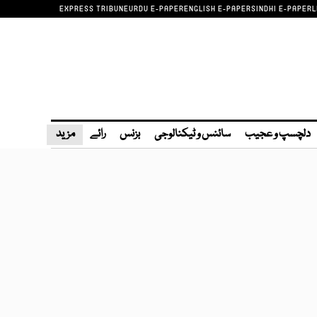
EXPRESS TRIBUNE
URDU E-PAPER
ENGLISH E-PAPER
SINDHI E-PAPER
L
دلچسپ و عجیب
سائنس و ٹیکنالوجی
بزنس
رائے
مزید