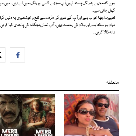
ہوں کہ مجھے یہ رنگ پسند نہیں آپ مجھے کسی اور رنگ میں لے دیں۔ میں اس ر
کھل جاتی ہے۔
تعبیر:۔ اچھا خواب ہے اور آپ کے شوہر کی طرف سے نفع و خوشخبری پہ دلیل کرت
مراد ہو سکتا ہے اور اولاد کی رحمت بھی۔ آپ نماز پنجگانہ کی پابندی کیا کریں ا
دانہ ڈالا کریں ۔
متعلقہ