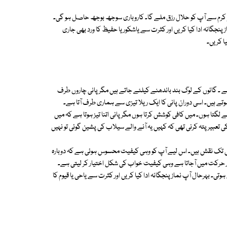
ل و کرم سے آپ کو حلال رزق ملے گا۔ کاروباری سوجھ بوجھ حاصل ہو گی۔
ز پنجگانہ ادا کیا کریں اور کثرت سے یاشکور یا حفیظ کا ورد بھی جاری
ا کریں۔
ہے ۔ گائوں کے لوگ بند باندھنے کیلئے جاتے ہیں مگر پانی چاروں طرف
ہوتے ہیں۔ اسی دوران پانی کا ایک ریلا تیزی سے ہماری طرف آتا ہے۔
تا ہوں۔ میں کافی کوشش کرتا ہوں مگر پانی اتنا تیز ہوتا ہے کہ میں
عبیر پتہ کرنی تھی کہ کہیں یہ آنے والے سیلاب کی پشین گوئی تو نہیں
ابھی تک نقش ہیں۔ اس لیے آپ کو وہی کیفیت محسوس ہوئی ہے کہ دوبارہ
حرکت میں آجاتا ہے وہی کیفیت خواب کی شکل اختیار کر لیتی ہے۔
ی۔ بہرحال آپ نماز پنجگانہ ادا کیا کریں اور کثرت سے یاحی یا قیوم کا