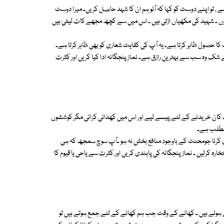
 ، تو اپنے دوست کو کہا کہ آئو ہم ان کا شہد حاصل کریں۔ میرا دوست
 ہوں ۔ شہید کی مکھیاں اڑتی ہیں ۔ اس میں سے کچھ مجھے کاٹ لیتی ہیں
کا حصول ظاہر کرتا ہے۔ یہ آپ کی کفایت شعاری کو بھی ظاہر کرتا ہے۔
ے شک وہ سب سے بہترین رازق ہے۔ نماز پنجگانہ ادا کیا کریں اور کثرت
 کان خریدنے کے لئے پیسے لیے اور اس میں کھدائی کرائی مگر کوششوں
 مطلب ہے۔
کاری کرنا جومحنت کے باوجود منافع بخش نہ ہو ۔آپ سوچ سمجھ کہ ہی
ستخارہ کرلیں ۔ نماز پنجگانہ کی پابندی کریں اور کثرت سے یاحی یا قیوم کا
ٓئے ہوئے ہیں ۔ کھانے کے وقت جب ہم کھانے کے لئے جمع ہوتے ہیں تو